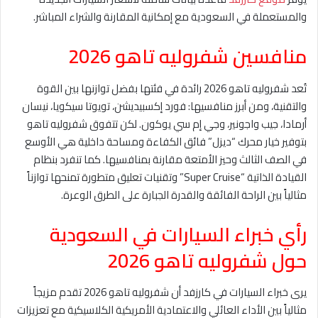
والمستعملة في السعودية مع إمكانية المقارنة والشراء المباشر.
منافسين شفروليه تاهو 2026
تُعد شفروليه تاهو 2026 رائدة في فئتها بفضل توازنها بين القوة
والتقنية، ومن أبرز منافسيها: فورد إكسبيديشن، تويوتا سيكويا، نيسان
أرمادا، جيب واجونير، وجي إم سي يوكون. لكن تتفوق شفروليه تاهو
بتوفير خيار محرك “ديزل” فائق الكفاءة ومساحة داخلية هي الأوسع
في الصف الثالث وحيز الأمتعة مقارنة بمنافسيها. كما تنفرد بنظام
القيادة الذاتية “Super Cruise” وتقنيات تعليق متطورة تمنحها توازناً
مثالياً بين الراحة الفائقة والقدرة الجبارة على الطرق الوعرة.
رأي خبراء السيارات في السعودية
حول شفروليه تاهو 2026
يرى خبراء السيارات في كارزفد أن شفروليه تاهو 2026 تقدم مزيجاً
مثالياً بين الأداء العائلي والاعتمادية الأمريكية الكلاسيكية مع تعزيزات