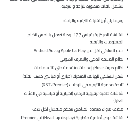
لتشمل باقات متطورة للراحة والترفيه.
وفيما يلي أبرز تقنيات الترفيه والراحة:
الشاشة المركزية بقياس 17.7 بوصة تعمل باللمس لنظام
المعلومات والترفيه
دعم لاسلكي لكل من Apple CarPlay وAndroid Auto
نظام الملاحة الذكي والتعرف الصوتي
نظام صوت Bose بإعدادات متقدمة حتى 10 سماعات
شحن لاسلكي للهاتف المتحرك (خياري أو قياسي حسب الفئة)
ثلاجة مدمجة للترفيه في الرحلات (RST، Premier)
شاشات خلفية ترفيهية للركاب (اختيارية أو قياسية في الفئات
العليا)
مكيف هواء متعدد المناطق بتحكم منفصل لكل صف
شاشة عرض أمامية متطورة (Head-up display) في Premier