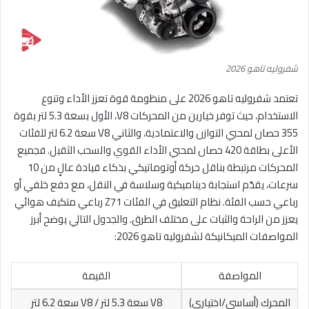
شفروليه تاهو 2026
تعتمد شفروليه تاهو 2026 على منظومة قوة تعزز الأداء وتنوع
الاستخدام، حيث توفر خيارين من المحركات V8، الأول بسعة 5.3 لتر بقوة
355 حصان لمحبي التوازن والاعتمادية، والثاني V8 سعة 6.2 لتر للفئات
الأعلى بطاقة 420 حصان لمحبي الأداء القوي والسحب الثقيل. فجميع
المحركات مرتبطة بناقل حركة أوتوماتيكي بذكاء قيادة عالٍ من 10
سرعات، يقدّم استجابة ديناميكية وسلاسة في النقل، مع دفع خلفي أو
رباعي حسب الفئة. نظام التعليق في الفئات Z71 رباعي متكيف هوائي
يعزز من الراحة والثبات على مختلف الطرق. والجدول التالي يوضح أبرز
المواصفات الميكانيكة لشفروليه تاهو 2026:
المواصفة
القيمة
المحرك (أساسي/اختياري)
V8 سعة 5.3 لتر / V8 سعة 6.2 لتر