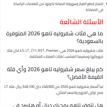
انتشار قطع الغيار وسهولة الصيانة لكونها من العلامات الراسخة
في المملكة
الأسئلة الشائعة
ما هي فئات شفروليه تاهو 2026 المتوفرة
بالسعودية؟
فئات شفروليه تاهو 2026 هي: LS، LT، Z71، RST، Premier؛ لكل فئة
تجهيزاتها وسعرها المناسب لفئات العملاء المختلفة.
كم يبلغ سعر شفروليه تاهو 2026 وأي فئة
القيمة الأفضل؟
تبدأ أسعار شفروليه تاهو 2026 من 248,900 حتى 348,100 ريال. فئة LT
تمنح توازن التجهيز والسعر المثالي.
هل تتوفر تاهو بمحرك ديزل أو هايبرد في