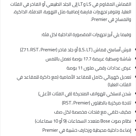
القماش المقاوم في LS وLT إلى الجلد الطبيعي أو الفاخر في الفئات
العليا، وتتوفر تجهيزات فارهة إضافية مثل التهوية، التدفئة، الذاكرة،
والمساج في Premier.
وفيما يلي أبرز تجهيزات المقصورة الداخلية لكل فئة:
فرش أساسي قماش (LS، LT) أو جلد فاخر (Z71، RST، Premier)
شاشة وسطية عريضة 17.7 بوصة تعمل باللمس
عرض عدادات رقمي ملون 11 بوصة
تعديل كهربائي كامل للمقاعد الأمامية (مع ذاكرة للمقاعد في
الفئات العليا)
شحن لاسلكي للهواتف المتحركة (في الفئات الأعلى)
ثلاجة مركزية بالطبلون (RST، Premier)
مكيف خلفي مع فتحات مخصصة لكل صف
نظام صوت Bose متعدد السماعات (9 أو 10 سماعات)
إضاءة داخلية محيطية وزخارف خشبية في Premier