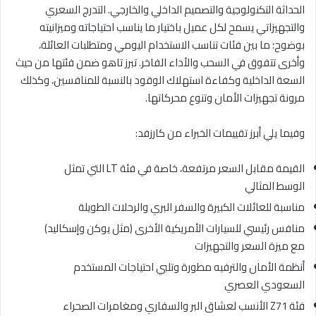
الحداثة التكنولوجية والتصميم الداخلي والخارجي. التدرج السعري
والتجهيزاتي يسمح لكل عميل باختيار ما يناسب احتياجاته وميزانيته
بوضوح؛ ما بين فئات تناسب الاستخدام اليومي ومتطلبات العائلة،
وأخرى تتفوق في السحب والأداء الفاخر. تبرز تاهو ضمن فئتها من حيث
السعة الداخلية وكفاءة استهلاك الوقود بالنسبة للمنافسين، وكذلك
مرونة تجهيزات الأمان وتنوع محركاتها.
وفيما يلي أبرز تقييمات الخبراء من كارزفد:
القيمة مقابل السعر مرتفعة، خاصة في فئة LT التي تمثل
الوسط المثالي
مناسبة للعائلات الكبيرة والسفر البري والرحلات الطويلة
منافس رئيسي للسيارات الأمريكية الأخرى (مثل يوكن وإسكاليد)
مع ميزة السعر والتجهيزات
أنظمة الأمان والترفيه مطورة وتلبي احتياجات المستخدم
السعودي العصري
فئة Z71 الأنسب لعشاق البر والسفاري ومغامرات الصحراء