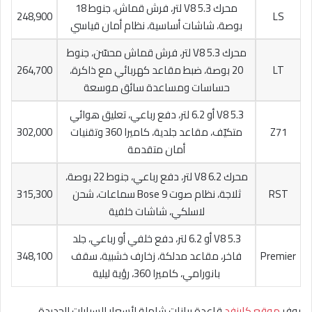
محرك V8 5.3 لتر، فرش قماش، جنوط 18
248,900
LS
بوصة، شاشات أساسية، نظام أمان قياسي
محرك V8 5.3 لتر، فرش قماش محسّن، جنوط
LT
20 بوصة، ضبط مقاعد كهربائي مع ذاكرة،
264,700
حساسات ومساعدة سائق موسعة
V8 5.3 أو 6.2 لتر، دفع رباعي، تعليق هوائي
Z71
متكيّف، مقاعد جلدية، كاميرا 360 وتقنيات
302,000
أمان متقدمة
محرك V8 6.2 لتر، دفع رباعي، جنوط 22 بوصة،
RST
ثلاجة، نظام صوت Bose 9 سماعات، شحن
315,300
لاسلكي، شاشات خلفية
V8 5.3 أو 6.2 لتر، دفع خلفي أو رباعي، جلد
Premier
فاخر، مقاعد مدلكة، زخارف خشبية، سقف
348,100
بانورامي، كاميرا 360، رؤية ليلية
يوفر
موقع كارزفد
قاعدة بيانات شاملة لأسعار السيارات الجديدة