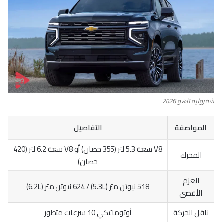
شفروليه تاهو 2026
المواصفة
التفاصيل
V8 سعة 5.3 لتر (355 حصان) أو V8 سعة 6.2 لتر (420
المحرك
حصان)
العزم
518 نيوتن متر (5.3L) / 624 نيوتن متر (6.2L)
الأقصى
ناقل الحركة
أوتوماتيكي 10 سرعات متطور