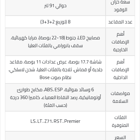
سعة خزان
حوالي 91 لتر
الوقود
عدد المقاعد
8 (توزيع 2+3+3)
أهم
مصابيح LED، جنوط (18-22 بوصة)، مرايا كهربائية،
الإضافات
سقف بانورامي بالفئات العليا
الخارجية
أهم
شاشة 17.7 بوصة، عرض عدادات 11 بوصة، مقاعد
الإضافات
جلدية أو قماش، ثلاجة بالفئات العليا، شحن لاسلكي،
الداخلية
نظام صوت Bose
6 وسائد هوائية، ABS، ESP، مكابح طوارئ
مواصفات
أوتوماتيكية، رصد النقاط العمياء، كاميرا 360 درجة
السلامة
(حسب الفئة)
الفئات
LS، LT، Z71، RST، Premier
المتوفرة
السعر