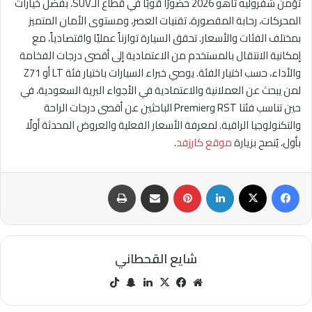
تؤمن شفروليه تاهو 2026 حضورًا قويًا في قطاع الـSUV، بفضل خيارات
المحركات، رحابة المقصورة، تقنيات العصر، ومستوى الأمان المتميز
بمختلف الفئات والأسعار. تحقق السيارة توازناً عمليًا واقتصادياً، مع
إمكانية الانتقال بالمستخدم من الاعتمادية إلى أقصى درجات الفخامة
والأداء، حسب اختيار الفئة. يوصي خبراء السيارات باختيار فئة LT أو Z71
لمن يبحث عن العملانية والاعتمادية في الأجواء البرية السعودية، في
حين تناسب فئتا RST وPremier الباحثين عن أقصى درجات الراحة
والتكنولوجيا الراقية. لمعرفة الأسعار الفعلية والعروض المحدثة أولًا
بأول، يُنصح بزيارة
موقع كارزفد
.
فيسبوك
‫X
لينكدإن
بينتيريست
مشاركة عبر البريد
طباعة
شايع القحطاني
مو
في
‫X
لينك
سنا
‫Tik
قع
سب
دإن
ب
Tok