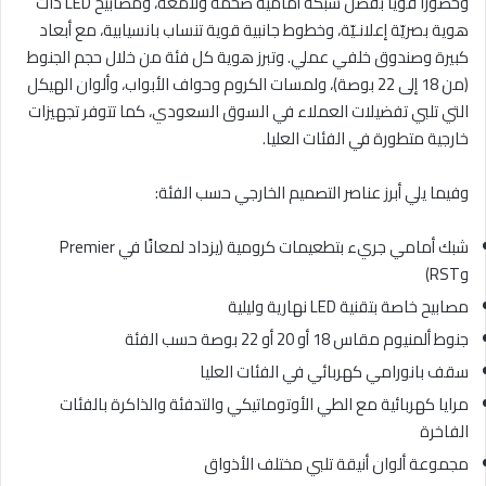
وحضورًا قويًا بفضل شبكة أمامية ضخمة ولامعة، ومصابيح LED ذات
هوية بصريّة إعلانـيّة، وخطوط جانبية قوية تنساب بانسيابية، مع أبعاد
كبيرة وصندوق خلفي عملي. وتبرز هوية كل فئة من خلال حجم الجنوط
(من 18 إلى 22 بوصة)، ولمسات الكروم وحواف الأبواب، وألوان الهيكل
التي تلبي تفضيلات العملاء في السوق السعودي، كما تتوفر تجهيزات
خارجية متطورة في الفئات العليا.
وفيما يلي أبرز عناصر التصميم الخارجي حسب الفئة:
شبك أمامي جريء بتطعيمات كرومية (يزداد لمعانًا في Premier
وRST)
مصابيح خاصة بتقنية LED نهارية وليلية
جنوط ألمنيوم مقاس 18 أو 20 أو 22 بوصة حسب الفئة
سقف بانورامي كهربائي في الفئات العليا
مرايا كهربائية مع الطي الأوتوماتيكي والتدفئة والذاكرة بالفئات
الفاخرة
مجموعة ألوان أنيقة تلبي مختلف الأذواق