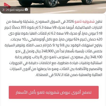
شفروليه تاهو 2026
تطرح
شفروليه تاهو
2026 في السوق السعودي بتشكيلة واسعة من
الخيارات الميكانيكية، أبرزها محرك V8 سعة 5.3 لتر بقوة 355 حصانًا (عزم
518 نيوتن متر)، أو محرك V8 سعة 6.2 لتر للفئات العليا بقوة تبلغ حتى
420 حصان (عزم 624 نيوتن متر)، مع ناقل أوتوماتيكي بـ10 سرعات.
يتراوح استهلاك الوقود بين 9.8 و9.1 كم/لتر حسب الفئة، وتتوفر السيارة
بخمس فئات رئيسية بأسعار تبدأ من 248,900 ريال وتصل إلى نحو
348,100 ريال سعودي. تستوعب تاهو حتى 8 ركاب، وتوفر رحابة
استثنائية وتقنيات قيادة متطورة، مع اختلافات دقيقة في التجهيزات
والتصميم والأنظمة بين الفئات، وهو ما يجعلها من أقوى السيارات
العائلية والعملية ضمن فئة الـSUV في المملكة.
تصفح أقوى عروض شفروليه تاهو بأقل الأسعار