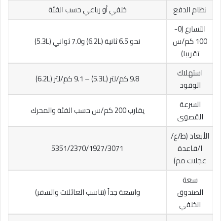
نظام الدفع
خلفي أو رباعي حسب الفئة
التسارع (0-
100 كم/س
نحو 6.5 ثانية (6.2L) و7.0 ثواني (5.3L)
تقريبا)
استهلاك
9.8 كم/لتر (5.3L) – 9.1 كم/لتر (6.2L)
الوقود
السرعة
يقارب 200 كم/س حسب الفئة والمحرك
القصوى
الأبعاد (ط/ع/
ا/قاعدة
5351/2370/1927/3071
عجلات مم)
سعة
الصندوق
واسعة جداً (تناسب العائلات والسفر)
الخلفي