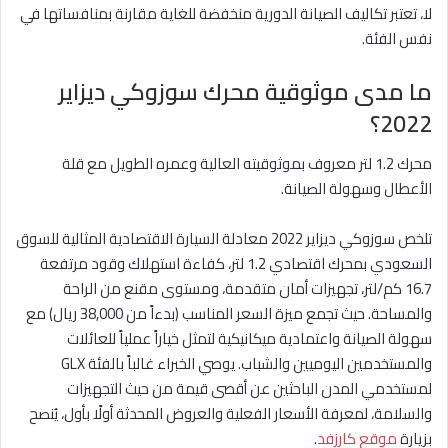
لا، تعتبر تكاليف الصيانة الدورية منخفضة للغاية مقارنة بمنافساتها في
نفس الفئة.
ما مدى موثوقية محرك سوزوكي ديزاير
2022؟
محرك 1.2 لتر معروف بموثوقيته العالية وعمره الطويل مع قلة
الأعطال وسهولة الصيانة.
تلخص سوزوكي ديزاير 2022 معادلة السيارة الاقتصادية المثالية للسوق
السعودي بمحرك اقتصادي 1.2 لتر، كفاءة استهلاك وقود مرتفعة
16.7 كم/لتر، تجهيزات أمان متقدمة، ومستوى مقنع من الراحة
والمساحة. حيث تجمع ميزة السعر المناسب (بدءاً من 38,000 ريال) مع
سهولة الصيانة واعتمادية ميكانيكية لتمثل خياراً عملياً للعائلات
والمستخدمين اليوميين والشباب. يوصي الخبراء غالباً بالفئة GLX
لمستخدمي المدن الباحثين عن أقصى قيمة من حيث التجهيزات
والسلامة، لمعرفة الأسعار الفعلية والعروض المحدثة أولًا بأول، يُنصح
بزيارة
موقع كارزفد
.