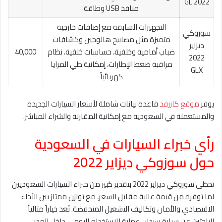
2022 GL
منافذ USB وطاقة
التجهيزات السابقة مع إضافات خارجية
سوزوكي
متميزة مثل مصابيح هالوجين وكشافات
ديزاير
ضباب أمامية وخلفية، حساسات خلفية، نظام
40,000
2022
مراقبة ضغط الإطارات، إمكانية طي المرايا
GLX
كهربائياً
يوفر
موقع كارزفد
قاعدة بيانات شاملة لأسعار السيارات الجديدة
والمستعملة في السعودية مع إمكانية المقارنة والشراء المباشر.
رأي خبراء السيارات في السعودية
حول سوزوكي ديزاير 2022
تحظى سوزوكي ديزاير 2022 بتقدير كبير من خبراء السيارات السعوديين
لما توفره من قيمة عالية مقابل السعر، مع توازن ممتاز بين الأداء
الاقتصادي والأمان وتكاليف التشغيل المنخفضة. تُعد خياراً مثالياً
للباحثين عن سيارة سيدان عملية للاستخدام اليومي داخل المدن