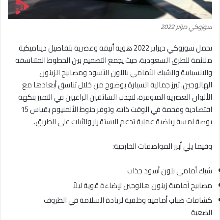
سوزوكي ديزاير 2022
تحمل سوزوكي ديزاير 2022 هوية أنيقة وعصرية بتفاصيل ديناميكية
ملائمة للطرق السعودية، حيث يجمع التصميم بين الخطوط المتناسقة
والانسيابية والشبك الأمامي باللون الأسود ومصابيح الزينون
الهالوجين. تبرز جمالية السيارة بوضوح من خلال تناسق أبعادها مع
الألوان العصرية المتوفرة، لتجذب السائقين الراغبين في التميز بنكهة
اقتصادية وفخمة في الوقت ذاته، وتوفر جنوط الألمنيوم بقياس 15
بوصة لمسة رياضية عملية تدعم الاستقرار والثبات على الطريق.
وفيما يلي أبرز المواصفات الخارجية:
شبك أمامي بلون أسود جذاب
مصابيح أمامية زينون هالوجين لإضاءة قوية ليلاً
كشافات ضباب أمامية وخلفية لزيادة السلامة في الظروف
الصعبة