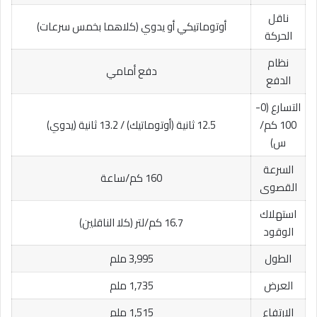
ناقل
أوتوماتيكي أو يدوي (كلاهما بخمس سرعات)
الحركة
نظام
دفع أمامي
الدفع
التسارع (0-
100 كم/
12.5 ثانية (أوتوماتيك) / 13.2 ثانية (يدوي)
س)
السرعة
160 كم/ساعة
القصوى
استهلاك
16.7 كم/لتر (كلا الناقلين)
الوقود
الطول
3,995 ملم
العرض
1,735 ملم
الارتفاع
1,515 ملم