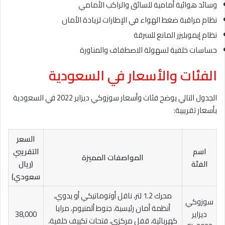
وسائد هوائية أمامية للسائق والراكب الأمامي
نظام مراقبة ضغط الهواء في الإطارات لزيادة الأمان
نظام إيموبليزر المانع للسرقة
حساسات خلفية لسهولة الاصطفاف والمناورة
الفئات والأسعار في السعودية
الجدول التالي يوضح فئات وأسعار سوزوكي ديزاير 2022 في السعودية
بأسعار تقريبية:
السعر
اسم
التقريبي
المواصفات المميزة
الفئة
(ريال
سعودي)
محرك 1.2 لتر، ناقل أوتوماتيكي أو يدوي،
سوزوكي
أنظمة أمان رئيسية، جنوط ألمنيوم، مرايا
ديزاير
38,000
كهربائية، قفل مركزي، فتحات تكييف خلفية،