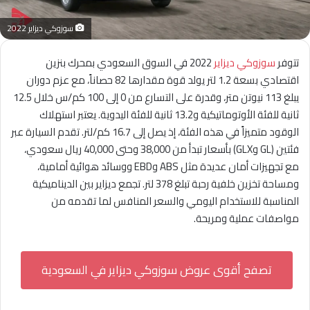
سوزوكي ديزاير 2022
تتوفر
سوزوكي ديزاير
2022 في السوق السعودي بمحرك بنزين
اقتصادي بسعة 1.2 لتر يولد قوة مقدارها 82 حصاناً، مع عزم دوران
يبلغ 113 نيوتن متر، وقدرة على التسارع من 0 إلى 100 كم/س خلال 12.5
ثانية للفئة الأوتوماتيكية و13.2 ثانية للفئة اليدوية. يعتبر استهلاك
الوقود متميزاً في هذه الفئة، إذ يصل إلى 16.7 كم/لتر. تقدم السيارة عبر
فئتين (GL وGLX) بأسعار تبدأ من 38,000 وحتى 40,000 ريال سعودي،
مع تجهيزات أمان عديدة مثل ABS وEBD ووسائد هوائية أمامية،
ومساحة تخزين خلفية رحبة تبلغ 378 لتر. تجمع ديزاير بين الديناميكية
المناسبة للاستخدام اليومي والسعر المنافس لما تقدمه من
مواصفات عملية ومريحة.
تصفح أقوى عروض سوزوكي ديزاير في السعودية