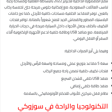
تتميز المقصورة الداخلية للديزاير 2022 بالبساطة العملية ومساحة رحبة
تناسب العائلات السعودية، مع إمكانية جلوس مريحة حتى لخمسة ركاب
بالغين. توفر المقاعد الخلفية مساحات كافية للأرجل، كما تبرز خامات
البلاستيك المطور والقماش الجيد لتمنح شعوراً بالمتانة. توافر فتحات
التكييف بالخلف يجعل الأجواء داخل السيارة مريحة في درجات الحرارة
المرتفعة، مع منافذ USB وطاقة خلفية لدعم الأجهزة الإلكترونية أثناء
السفر أو التنقل اليومي.
وفيما يلي أبرز الميزات الداخلية:
سعة 5 مقاعد بتوزيع عملي ومساحة واسعة للرأس والأرجل
فتحات تكييف خلفية تضمن راحة جميع الركاب
منفذ USB خلفي للشحن السريع
منفذ طاقة خلفي إضافي
نظام قفل مركزي للأبواب للتحكم الأوتوماتيكي بالسلامة
التكنولوجيا والراحة في سوزوكي