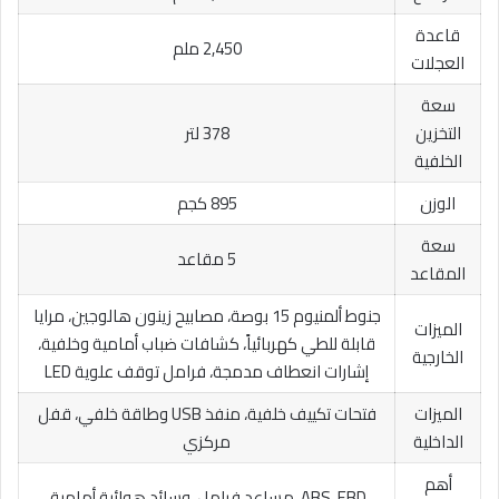
قاعدة
2,450 ملم
العجلات
سعة
التخزين
378 لتر
الخلفية
الوزن
895 كجم
سعة
5 مقاعد
المقاعد
جنوط ألمنيوم 15 بوصة، مصابيح زينون هالوجين، مرايا
الميزات
قابلة للطي كهربائياً، كشافات ضباب أمامية وخلفية،
الخارجية
إشارات انعطاف مدمجة، فرامل توقف علوية LED
الميزات
فتحات تكييف خلفية، منفذ USB وطاقة خلفي، قفل
الداخلية
مركزي
أهم
ABS، EBD، مساعد فرامل، وسائد هوائية أمامية،