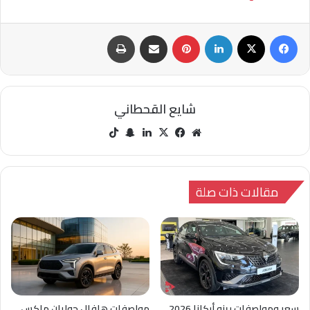
فيسبوك
‫X
لينكدإن
بينتيريست
مشاركة عبر البريد
طباعة
شايع القحطاني
مو
في
‫X
لينك
سنا
‫Tik
قع
سب
دإن
ب
Tok
الوي
وك
تشا
ب
ت
مقالات ذات صلة
سعر ومواصفات رينو أركانا 2026
مواصفات هافال جوليان ماكس