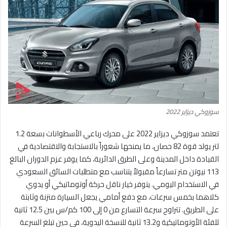
سوزوكي ديزاير 2022
تعتمد سوزوكي ديزاير 2022 على محرك رباعي الأسطوانات بسعة 1.2
لتر يولد قوة 82 حصان، ما يمنحها شعوراً بالاستجابة والاقتصادية في
القيادة داخل المدينة وعلى الطرق الدائرية، كما يوفر عزم الدوران البالغ
113 نيوتن متر تسارعاً مقبولاً يتناسب مع متطلبات السائق السعودي
في الاستخدام اليومي. يتوفر خيار ناقل حركة أوتوماتيكي أو يدوي
كلاهما بخمس سرعات، مع دفع أمامي يجعل السيارة متزنة وثابتة
على الطريق. تتراوح سرعة التسارع من 0 إلى 100 كم/س بين 12.5 ثانية
للفئة الأوتوماتيكية و13.2 ثانية للنسخة اليدوية، في حين تبلغ السرعة