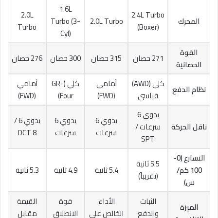
1.6L
2.0L
2.4L Turbo
المحرك
2.0L Turbo
Turbo (3-
Turbo
(Boxer)
Cyl)
القوة
271 حصان
315 حصان
300 حصان
276 حصان
الحصانية
كلي (AWD)
أمامي
كلي (GR-
أمامي
نظام الدفع
قياسي
(FWD)
Four)
(FWD)
يدوي 6
يدوي 6
يدوي 6
يدوي 6 /
ناقل الحركة
سرعات /
سرعات
سرعات
DCT 8
SPT
التسارع (0-
5.5 ثانية
100 كم/
5.4 ثانية
4.9 ثانية
5.3 ثانية
(تقريباً)
س)
الثبات
الأداء
قوة
القيمة
الميزة
والدفع
الخالص على
الانطلاق
مقابل