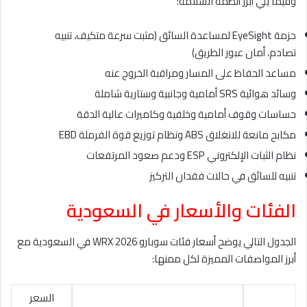
وفيما يلي أبرز أنظمة السلامة:
حزمة EyeSight لمساعدة السائق (مثبت سرعة متكيف، تنبيه
تصادم، أمان عبور الطريق)
مساعد الحفاظ على المسار ومراقبة الخروج عنه
وسائد هوائية SRS أمامية وجانبية وستارية شاملة
حساسات وقوف أمامية وخلفية وكاميرات عالية الدقة
مكابح مانعة للانغلاق ABS ونظام توزيع قوة الفرملة EBD
نظام الثبات الإلكتروني ESP ودعم صعود المرتفعات
تنبيه للسائق في حالات فقدان التركيز
الفئات والأسعار في السعودية
الجدول التالي يوضح أسعار فئات سوبارو WRX 2026 في السعودية مع
أبرز المواصفات المميزة لكل ممنها:
السعر