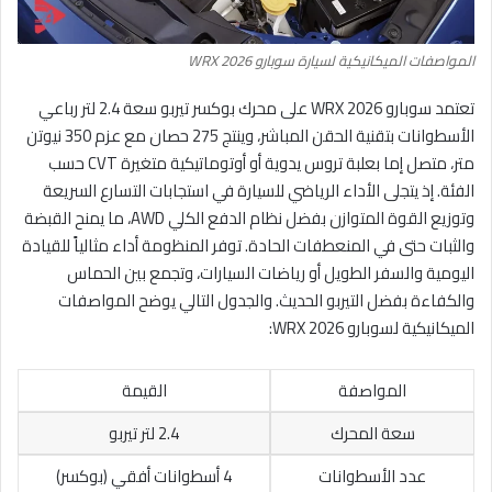
المواصفات الميكانيكية لسيارة سوبارو WRX 2026
تعتمد سوبارو WRX 2026 على محرك بوكسر تيربو سعة 2.4 لتر رباعي
الأسطوانات بتقنية الحقن المباشر، وينتج 275 حصان مع عزم 350 نيوتن
متر، متصل إما بعلبة تروس يدوية أو أوتوماتيكية متغيرة CVT حسب
الفئة. إذ يتجلى الأداء الرياضي للسيارة في استجابات التسارع السريعة
وتوزيع القوة المتوازن بفضل نظام الدفع الكلي AWD، ما يمنح القبضة
والثبات حتى في المنعطفات الحادة. توفر المنظومة أداء مثالياً للقيادة
اليومية والسفر الطويل أو رياضات السيارات، وتجمع بين الحماس
والكفاءة بفضل التيربو الحديث. والجدول التالي يوضح المواصفات
الميكانيكية لسوبارو WRX 2026:
المواصفة
القيمة
سعة المحرك
2.4 لتر تيربو
عدد الأسطوانات
4 أسطوانات أفقي (بوكسر)