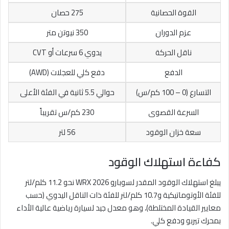
القوة الحصانية
275 حصان
عزم الدوران
350 نيوتن متر
ناقل الحركة
يدوي 6 سرعات أو CVT
الدفع
دفع كلي للعجلات (AWD)
التسارع (0 – 100 كم/س)
حوالي 5.5 ثانية في الفئة الأعلى
السرعة القصوى
230 كم/س تقريباً
سعة خزان الوقود
56 لتر
كفاءة استهلاك الوقود
يبلغ استهلاك الوقود المقدر لسوبارو WRX 2026 نحو 11.2 كلم/لتر
للفئة الأوتوماتيكية و10.7 كلم/لتر للفئة ذات الناقل اليدوي (حسب
معايير القيادة المختلطة)، وهو معدل جيد لسيارة رياضية عالية الأداء
بمحرك تيربو ودفع كلي.