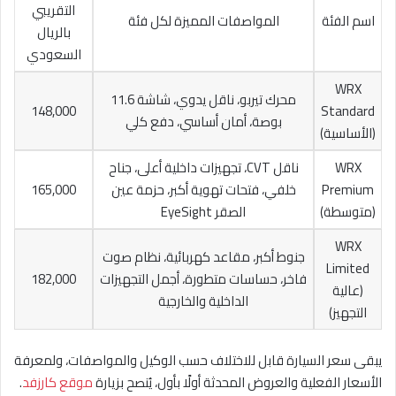
التقريبي
اسم الفئة
المواصفات المميزة لكل فئة
بالريال
السعودي
WRX
محرك تيربو، ناقل يدوي، شاشة 11.6
148,000
Standard
بوصة، أمان أساسي، دفع كلي
(الأساسية)
WRX
ناقل CVT، تجهيزات داخلية أعلى، جناح
Premium
خلفي، فتحات تهوية أكبر، حزمة عين
165,000
(متوسطة)
الصقر EyeSight
WRX
جنوط أكبر، مقاعد كهربائية، نظام صوت
Limited
فاخر، حساسات متطورة، أجمل التجهيزات
182,000
(عالية
الداخلية والخارجية
التجهيز)
يبقى سعر السيارة قابل للاختلاف حسب الوكيل والمواصفات، ولمعرفة
الأسعار الفعلية والعروض المحدثة أولًا بأول، يُنصح بزيارة
موقع كارزفد
.