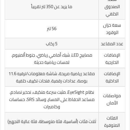
الصندوق
ما يزيد عن 350 لتر تقريباً
الخلفي
سعة خزان
56 لتر
الوقود
عدد المقاعد
5 ركاب
الإضافات
مصابيح LED، شبك أمامي رياضي، جنوط ألمنيوم،
الخارجية
لمسات رياضية حديثة
الإضافات
مقاعد رياضية مريحة، شاشة معلومات/ترفيه 11.6
الداخلية
بوصة، عدادات رقمية، فتحات تكييف خلفية
نظام EyeSight، مثبت سرعة متكيف، تحذير تصادم،
مواصفات
مساعد الحفاظ على المسار، وسائد SRS، حساسات
الأمان
وكاميرات
الفئات
ثلاث فئات (أساسية، فئة متوسطة، فئة عالية التجهيز)
المتوفرة