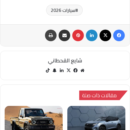
سيارات 2026
فيسبوك
‫X
لينكدإن
بينتيريست
مشاركة عبر البريد
طباعة
شايع القحطاني
مو
في
‫X
لينك
سنا
‫Tik
قع
سب
دإن
ب
Tok
الوي
وك
تشا
ب
ت
مقالات ذات صلة