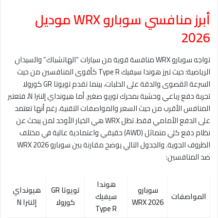
أبرز منافسي سوبارو WRX موديل
2026
تواجه سوبارو WRX منافسة قوية من سيارات “الهاتشباك” والسيدان
الرياضية؛ حيث تبرز هوندا سيفيك Type R كأقوى المنافسين من حيث
السرعة القصوى والدقة على الحلبات، بينما تقدم تويوتا GR كورولا
تجربة دفع رباعي وحشية بمحرك توربو صغير. أما هيونداي إلنترا N، فتعتبر
المنافس الأقرب من حيث السعر والمواصفات التقنية، رغم أنها تعتمد
على الدفع الأمامي فقط. تظل WRX هي الخيار الأوحد لمن يبحث عن
نظام دفع كلي متماثل (AWD) حقيقي واعتمادية عالية في مختلف
الظروف الجوية. والجدول التالي يوضح مقارنة بين سوبارو WRX 2026
ضد المنافسين:
هوندا
سوبارو
تويوتا GR
هيونداي
المواصفات
سيفيك
WRX 2026
كورولا
إلنترا N
Type R