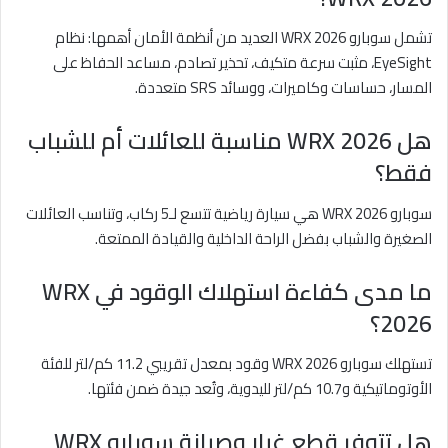
تشمل سوبارو WRX 2026 العديد من أنظمة الأمان أهمها: نظام
EyeSight، مثبت سرعة متكيف، تحذير تصادم، مساعد الحفاظ على
المسار، حساسات وكاميرات، ووسائد SRS متعددة.
هل WRX 2026 مناسبة للعائلات أم للشباب
فقط؟
سوبارو WRX 2026 هي سيارة رياضية تتسع لـ5 ركاب، وتناسب العائلات
الصغيرة والشباب بفضل الراحة الداخلية والقيادة الممتعة.
ما مدى كفاءة استهلاك الوقود في WRX
2026؟
تستهلك سوبارو WRX 2026 وقود بمعدل تقريبي 11.2 كم/لتر للفئة
الأوتوماتيكية و10.7 كم/لتر لليدوية، وتُعد جيدة ضمن فئتها.
هل تتوفر قطع غيار وصيانة سوبارو WRX