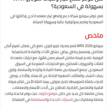
بسهولة في السعودية؟
نعم، توفر سوبارو شبكة دعم وقطع غيار معتمدة لدى وكلائها في
السعودية وتتميز بموثوقية عالية وسهولة الصيانة.
ملخص
سوبارو WRX 2026 تتميز بمحرك تيربو قوي، دفع كلي فعال، تقييم أمان
متكامل، وتصميم رياضي يرضي عشاق الأداء والقيادة الديناميكية
اليومية. تقدم قيمة مقابل السعر ضمن فئتها، مع خيارات متعددة
للفئات والتجهيزات للتماشي مع الاحتياجات المتنوعة في السوق
السعودي. تجمع السيارة بين متعة القيادة والراحة والسلامة، وتلبي
رغبات الشباب والعائلات الصغيرة الباحثة عن الاعتماد والأداء. يوصي
الخبراء بالفئة المتوسطة كخيار متوازن، بينما الفئة الأعلى تلائم هواة
التقنية والتفاصيل الفاخرة. للاطلاع على أحدث الأسعار والصفقات،
يمكن متابعة كل جديد من خلال
موقع كارزفد
، حيث يوفر قاعدة بيانات
شاملة ومقارنات بين
السيارات الجديدة
و
المستعملة
في المملكة.