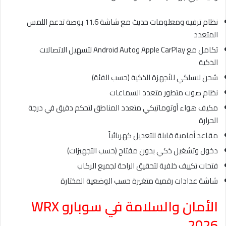
نظام ترفيه ومعلومات حديث مع شاشة 11.6 بوصة تدعم اللمس
المتعدد
تكامل مع Apple CarPlay وAndroid Auto لتسهيل الاتصالات
الذكية
شحن لاسلكي للأجهزة الذكية (حسب الفئة)
نظام صوت متطور متعدد السماعات
مكيف هواء أوتوماتيكي متعدد المناطق لتحكم دقيق في درجة
الحرارة
مقاعد أمامية قابلة للتعديل كهربائياً
دخول وتشغيل ذكي بدون مفتاح (حسب التجهيزات)
فتحات تكييف خلفية لتحقيق الراحة لجميع الركاب
شاشة عدادات رقمية متغيرة حسب الوضعية المختارة
الأمان والسلامة في سوبارو WRX
2026