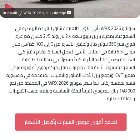
مواصفات سوبارو WRX 2026 في السعودية
سوبارو WRX 2026 تأتي لتلبي تطلعات عشاق القيادة الرياضية في
السعودية، بمحرك بنزين تيربو سعة 2.4 لتر يولد 275 حصان مع عزم
قوي يبلغ 350 نيوتن متر، وتحقق التسارع من 0 إلى 100 كم/س خلال
حوالي 5.5 ثانية في الفئات الأعلى. تعمل السيارة بنظام دفع كلي
للعجلات يضمن ثباتاً مثالياً وتحكماً متميزاً على مختلف الطرقات
السعودية. تتوفر بثلاث فئات وخيارات ناقل حركة يدوي أو أوتوماتيكي
متغير CVT، وتجمع بين الأداء الفائق والتقنيات المتقدمة في مقصورة
تتسع لخمسة ركاب. يبدأ سعر سوبارو WRX 2026 في المملكة من نحو
148,000 ريال سعودي تقريباً للفئة الأساسية ويرتفع بحسب التجهيزات
والفئة المختارة.
تصفح أقوى عروض السيارات بأفضل الأسعار