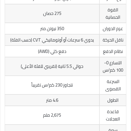
القوة
275 حصان
الحصانية
عزم الدوران
350 نيوتن متر
ناقل الحركة
يدوي 6 سرعات أو أوتوماتيكي CVT (حسب الفئة)
نظام الدفع
دفع كلي (AWD)
التسارع 0-
حوالي 5.5 ثانية (تقريبي للفئة الأعلى)
100 كم/س
السرعة
تتجاوز 230 كم/س تقريباً
القصوى
الطول
4.6 متر
قاعدة
2,675 ملم
العجلات
سعة