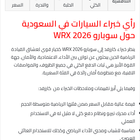
التنافسية
الكلي
الحلبة
والندرة
السعر
رأي خبراء السيارات في السعودية
حول سوبارو WRX 2026
ينظر خبراء كارزفد إلى سوبارو WRX 2026 كخيار قوي لعشاق القيادة
الرياضية الذين يبحثون عن توازن بين الأداء، الاعتمادية، والأمان. جهة
القوة الأبرز هي ثبات الدفع الكلي في جميع الظروف، والمواصفات
التقنية، مع منظومة أمان رائدة في الفئة السعرية.
وفيما يلي أبرز تقييمات وملاحظات الخبراء من كارزفد:
قيمة عالية مقابل السعر ضمن فئتها الرياضية متوسطة الحجم
أداء محرك تيربو ونظام دفع كلي لا مثيل له في الاستخدام
العملي
مناسبة للشباب ومحبي الأداء الرياضي وكذلك للاستخدام العائلي
العصري