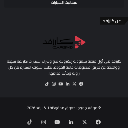
ميكانيكا السيارات
عن كارزفد
كارزفد هي أول منصة سعودية إلكترونية لبيع وشراء السيارات بطريقة سهلة
وواضحة عن طريق فيديوهات عالية الجودة، تخليك تشوف السيارة من كل
زاوية وكأنك قدامها.
‫X
فيسبوك
لينكدإن
‫YouTube
انستقرام
‫TikTok
© موقع جميع الحقوق محفوظة لـ
كارزفد
2026
‫X
فيسبوك
لينكدإن
‫YouTube
انستقرام
‫TikTok