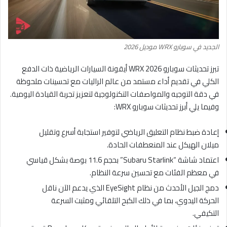
الجديد في سوبارو WRX موديل 2026
تبرز تحديثات سوبارو WRX 2026 أيقونة السيارات الرياضية ذات الدفع
الكلي في تقديم أداء مستمد من عالم الراليات مع تحسينات ملحوظة
في دقة التوجيه والمواصفات التكنولوجية لتعزيز تجربة القيادة اليومية.
وفيما يلي أبرز تحديثات سوبارو WRX:
إعادة ضبط نظام التعليق الرياضي لتوفير استجابة أسرع وتقليل
ميلان الهيكل عند المنعطفات الحادة.
اعتماد شاشة “Subaru Starlink” بحجم 11.6 بوصة بشكل قياسي
في معظم الفئات مع تحسين سرعة النظام.
دمج الجيل الأحدث من نظام EyeSight الذي يدعم الآن ناقل
الحركة اليدوي، بما في ذلك الكبح التلقائي ومثبت السرعة
التكيفي.