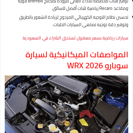
توفير فئات مخصصة للأداء العالي مزودة بمكابح Brembo قوية
ومقاعد Recaro رياضية لثبات أفضل للسائق.
تحسين نظام التوجيه الكهربائي المزدوج لزيادة الشعور بالطريق
وتوفير دقة توجيه تضاهي السيارات الحلبات.
سيارات رياضية بسعر معقول تستحق الشراء في السعودية
المواصفات الميكانيكية لسيارة
سوبارو WRX 2026