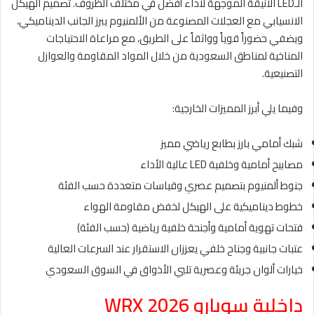
الـLED الأنيقة الموجهة لأداء أفضل في مختلف الظروف. تصميم الهيكل
الانسيابي مع العجلات المصنوعة من الألمنيوم يبرز الجانب الديناميكي،
ويضفي حضوراً قوياً وواثقاً على الطريق، مع مراعاة الاحتياجات
المناخية لمناطق السعودية من خلال المواد المقاومة والعوازل
التصنيعية.
وفيما يلي أبرز المميزات الخارجية:
شبك أمامي بارز بطابع رياضي مميز
مصابيح أمامية وخلفية LED عالية الأداء
جنوط ألمنيوم بتصميم عصري وقياسات متعددة حسب الفئة
خطوط ديناميكية على الهيكل لخفض مقاومة الهواء
فتحات تهوية أمامية وأجنحة خلفية رياضية (حسب الفئة)
عتبات جانبية وجناح خلفي يعززان الاستقرار عند السرعات العالية
خيارات ألوان جريئة وعصرية تلبي الأذواق في السوق السعودي
داخلية سوبارو WRX 2026