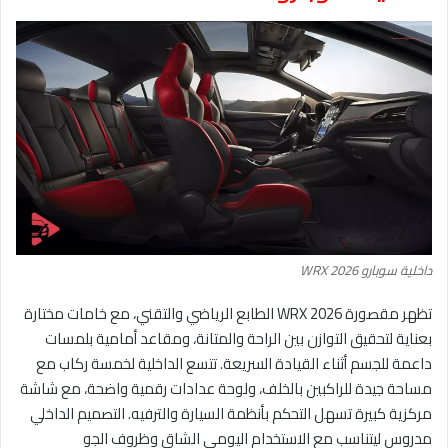
داخلية سوبارو WRX 2026
تظهر مقصورة WRX 2026 الطابع الرياضي والتقني، مع خامات مختارة
بعناية لتحقيق التوازن بين الراحة والمتانة، ومقاعد أمامية بلمسات
داعمة للجسم أثناء القيادة السريعة. تتسع الداخلية لخمسة ركاب مع
مساحة جيدة للراكبين بالخلف، ولوحة عدادات رقمية واضحة، مع شاشة
مركزية كبيرة تسهل التحكم بأنظمة السيارة والترفيه. التصميم الداخلي
مدروس ليتناسب مع الاستخدام اليومي الشاق وظروف الجو