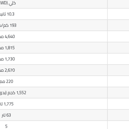
كلي (AWD)
10.3 ثانية
193 كم/س
4,640 مم
1,815 مم
1,730 مم
2,670 مم
220 مم
1,552 كجم (بدون ركاب)
1,775 لتر
63 لتر
5