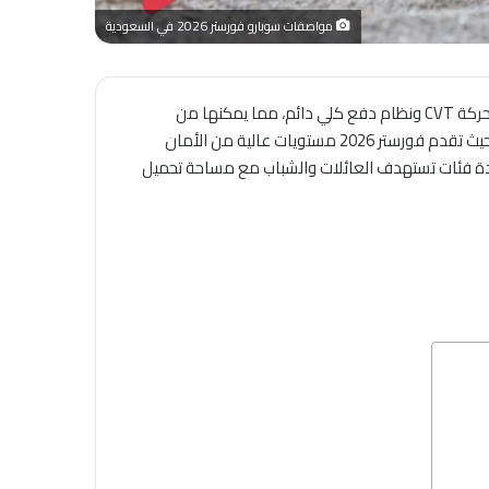
مواصفات سوبارو فورستر 2026 في السعودية
رياضية متوسطة الحجم، مزوَّدة بمحرك 2.0 لتر بوكسر بقوة 156 حصانًا مع ناقل حركة CVT ونظام دفع كلي دائم، مما يمكنها من
التسارع من 0 إلى 100 كم/س خلال 10.3 ثانية، فضلاً عن تحقيق كفاءة استهلاك وقود تبلغ 14.9 كم لكل لتر وخزان وقود سعة 63 لتراً. حيث تقدم فورستر 2026 مستويات عالية من الأمان
سيارة بعدة فئات تستهدف العائلات والشباب مع مساحة تحميل