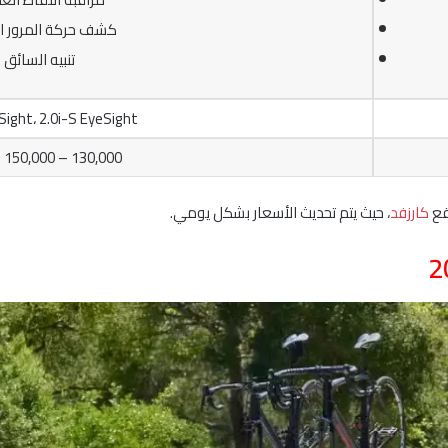
كشف حركة المرور ال
تنبيه السائق
Sight، 2.0i-S EyeSight
130,000 – 150,000 ريال سعودي
قع
كارزفد
، حيث يتم تحديث الأسعار بشكل يومي.