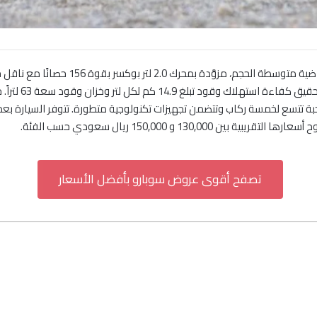
ضافة إلى مقصورة رحبة تتسع لخمسة ركاب وتتضمن تجهيزات تكنولوجية متطورة. تتوفر ال
تصفح أقوى عروض سوبارو بأفضل الأسعار