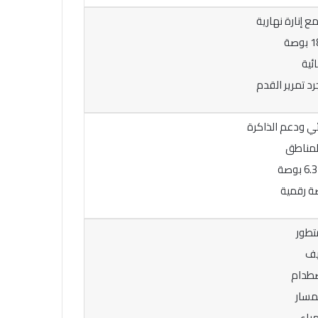
ئية
د تمرير القدم
ي ودعم الذاكرة
لمناطق
يف
صطدام
مسار
مياء