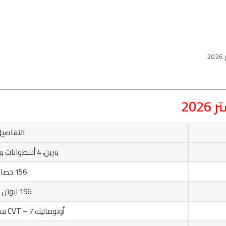
2
20
التفاصيل
بنزين، 4 أسطوانات بوكسر، 2.0 لتر
156 حصان
196 نيوتن متر
أوتوماتيك CVT – 7 سرعات افتراضية