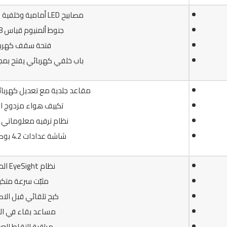
مصابيح LED أمامية وخلفية مع إنارة نهارية
جنوط ألمنيوم قياس 18 بوصة
فتحة سقف كهربا
باب خلفي كهربائي يفتح بمجر
مقاعد جلدية مع تعديل كهربائ
تكييف هواء مزدوج ا
نظام ترفيه معلوماتي 6.3 بوصة
شاشة عدادات 4.2 بوصة رقمية
نظام EyeSight المتطور
مثبّت سرعة متك
كبح تلقائي قبل الا
مساعد بقاء في ال
مراقبة النقاط الع