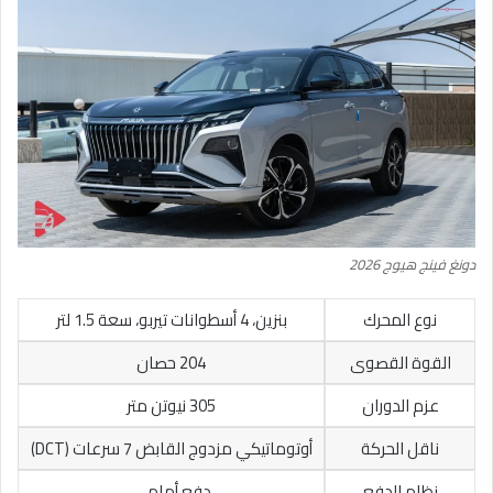
دونغ فينج هيوج 2026
نوع المحرك
بنزين، 4 أسطوانات تيربو، سعة 1.5 لتر
القوة القصوى
204 حصان
عزم الدوران
305 نيوتن متر
ناقل الحركة
أوتوماتيكي مزدوج القابض 7 سرعات (DCT)
نظام الدفع
دفع أمامي