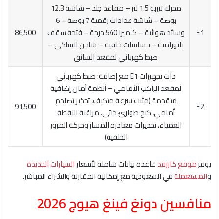
محرك تيربو 1.5 لتر – مقاعد جلد – شاشة 12.3
بوصة – شاشة عدادات رقمية 7 بوصة – 6
E1
وسائد هوائية – كاميرا 540 درجة – فتحة سقف
86,500
بانورامية – حساسات خلفية – شاحن لاسلكي –
ضبط كهربائي لمقعد السائق
ذات تجهيزات E1 مع إضافة: ضبط كهربائي
لمقعد الراكب الأمامي – أنظمة أمان إضافية
متقدمة (مثبت سرعة متكيف، تحذير تصادم
91,500
E2
أمامي، كبح طوارئ ذاتي، مراقبة النقطة
العمياء، تحذيرات مغادرة المسار وحركة المرور
الخلفية)
يوفر
موقع كارزفد
قاعدة بيانات شاملة لأسعار
السيارات الجديدة
و
المستعملة
في السعودية مع إمكانية المقارنة والشراء المباشر.
منافسين
دونغ فينغ هيوج 2026