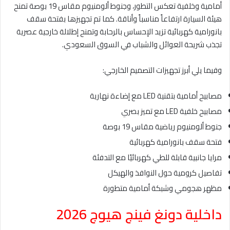
أمامية وخلفية تعكس التطور، وجنوط ألومنيوم مقاس 19 بوصة تمنح
هيئة السيارة ارتفاعاً مناسباً وأناقة. كما تم تجهيزها بفتحة سقف
بانورامية كهربائية تزيد الإحساس بالرحابة وتمنح إطلالة خارجية عصرية
تجذب شريحة العوائل والشباب في السوق السعودي.
وفيما يلي أبرز تجهيزات التصميم الخارجي:
مصابيح أمامية بتقنية LED مع إضاءة نهارية
مصابيح خلفية LED مع تميز بصري
جنوط ألومنيوم رياضية مقاس 19 بوصة
فتحة سقف بانورامية كهربائية
مرايا جانبية قابلة للطي كهربائيًا مع التدفئة
تفاصيل كرومية حول النوافذ والهيكل
مظهر هجومي وشبكة أمامية متطورة
داخلية دونغ فينج هيوج 2026