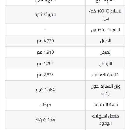
التسارع (0-100 كم/
تقريباً 7 ثانية
س)
السرعة القصوى
–
الطول
4,720 مم
العرض
1,910 مم
الارتفاع
1,702 مم
قاعدة العجلات
2,825 مم
وزن السيارة بدون
1,584 كجم
ركاب
سعة المقاعد
5 ركاب
معدل استهلاك
15.4 كم/لتر
الوقود