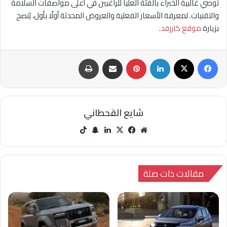
توصي غالبية الخبراء بالفئة العليا للراغبين في أعلى مواصفات السلامة
والتقنيات. لمعرفة الأسعار الفعلية والعروض المحدثة أولًا بأول، يُنصح
بزيارة
موقع كارزفد
.
فيسبوك
‫X
لينكدإن
بينتيريست
مشاركة عبر البريد
طباعة
شايع القحطاني
مو
في
‫X
لينك
سنا
‫Tik
قع
سب
دإن
ب
Tok
الوي
وك
تشا
ب
ت
مقالات ذات صلة