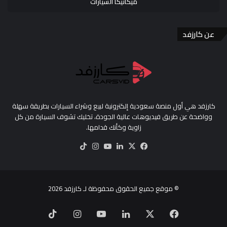
ميكانيكا السيارات
عن كارزفد
كارزفد هي أول منصة سعودية إلكترونية لبيع وشراء السيارات بطريقة سهلة
وواضحة عن طريق فيديوهات عالية الجودة، تخليك تشوف السيارة من كل
زاوية وكأنك قدامها.
‫X
فيسبوك
لينكدإن
‫YouTube
انستقرام
‫TikTok
© موقع جميع الحقوق محفوظة لـ
كارزفد
2026
‫X
فيسبوك
لينكدإن
‫YouTube
انستقرام
‫TikTok