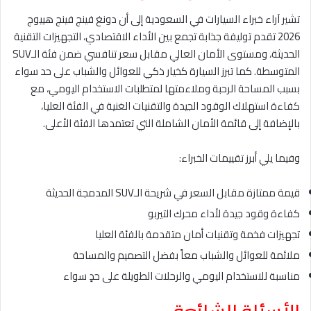
تشير آراء خبراء السيارات في السعودية إلى أن دونغ فينج فينج هييوج
2026 تقدم توليفة جذابة تجمع بين الأداء الاقتصادي، التجهيزات التقنية
الحديثة، ومستوى الأمان العالي مقابل سعر تنافسي ضمن فئة الـSUV
المتوسطة. كما تبرز السيارة كخيار ذكي للعوائل والشباب على حد سواء
بسبب المساحة الرحبة وملاءمتها لمتطلبات الاستخدام اليومي، مع
كفاءة استهلاك الوقود الجيدة والتقنيات الغنية في الفئة العليا،
بالإضافة إلى قائمة الأمان الشاملة التي تعتمدها الفئة الأعلى.
وفيما يلي أبرز تقييمات الخبراء:
قيمة ممتازة مقابل السعر في شريحة الـSUV المدمجة الحديثة
كفاءة وقود جيدة لأداء محرك التيربو
تجهيزات فخمة وتقنيات أمان متقدمة بالفئة العليا
ملائمة للعوائل والشباب معاً بفضل التصميم والمساحة
مناسبة للاستخدام اليومي والرحلات الطويلة على حدٍ سواء
الأسئلة الشائعة