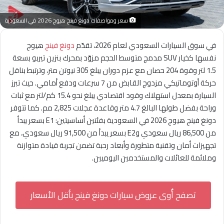
سعر ومواصفات دونغ فينج هيوج 2026 في السعودية
في سوق السيارات السعودي لعام 2026، تقدّم
دونغ فينج
هيوج
نفسها كخيار SUV مدمج متوسط الحجم مزوّد بمحرك بنزين تيربو بسعة
1.5 لتر وقوة 204 حصان مع عزم دوران يبلغ 305 نيوتن متر، وترتبط بناقل
حركة أوتوماتيكي مزدوج القابض من 7 سرعات ودفع أمامي. حيث تبرز
السيارة بمعدل استهلاك وقود اقتصادي يبلغ نحو 15.4 كم/لتر مع ثبات
وراحة بفضل طولها البالغ 4.7 متر وقاعدة عجلات 2,825 مم. كما تتوفر
دونغ فينج هيوج 2026 في السعودية بفئتين أساسيتين: E1 بسعر يبدأ
من 86,500 ريال سعودي وE2 بسعر يبدأ من 91,500 ريال سعودي، مع
تجهيزات أمان وتقنية متطورة وأبعاد رحبة تضمن تجربة قيادة متوازنة
وملائمة للعائلات والمستخدمين اليوميين.
تصفح أٌوى عروض سيارات دونغ فينج بأقل الأسعار