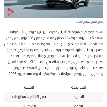
دونغ فينج هيوج 2026
تستند دونغ فينج هيوج 2026 إلى محرك بنزين تيربو رباعي الأسطوانات
بسعة 1.5 لتر، يولد قوة 204 حصان مع عزم دوران 305 نيوتن متر. يوفر
هذا المحرك أداءً جيداً مع استجابة سريعة ومرونة مناسبة للقيادة داخل
المدن أو على الطرق السريعة، ويقترن بناقل حركة أوتوماتيكي مزدوج
القابض من 7 سرعات لنقل سلاسة وتوزيع مثالي للعزم. حيث يعتمد
نظام الدفع الأمامي، وهو خيار شائع في فئة الـSUV المدمجة لتعزيز
كفاءة استهلاك الوقود واستقرار السيارة خلال الاستخدام اليومي.
والجدول التالي يوضح المواصات الميكانينكية لدونغ فينج هيوج 2026:
المواصفة
القيمة
المحرك
تيربو 1.5 لتر، 4 أسطوانات
القوة
204 حصان