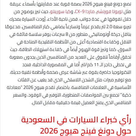
تضع دونغ فينغ هيوج 2026 بصمة قوية عند مقارنتها بأسماء عريقة
مثل
تويوتا فورتشنر
،
مازدا CX-9
، و
كيا سورينتو
، حيث تبرز بوضوح من
خلال تفوقها في عدة جوانب. فمن ناحية الأداء، زُودت السيارة بمحرك
تيربو سعة 2.0 لتر يقدم عزماً وتسارعاً يضاهي كبار المنافسين، مدعومًا
بناقل حركة أوتوماتيكي متطور من 8 سرعات يوفر سلاسة فائقة في
التنقل وكفاءة اقتصادية أعلى من الأنظمة التقليدية المتاحة في
السوق، كما وتبرز قوة الهيوج أيضاً في كفاءة استهلاك الطاقة، حيث
تحقق أرقاماً تتفوق على العديد من المنافسين الذين يجدون صعوبة
في تخطي حاجز الـ 11 كم/لتر. أما في المقصورة الداخلية، فنجد
التكنولوجيا حاضرة بقوة عبر شاشة عرض ضخمة وأنظمة تقنية حديثة،
مع توفير ميزات مثل الشحن اللاسلكي الذي قد يغيب عن الفئات
الأساسية في العلامات المنافسة. باختصار، تقدم هيوج 2026 “معادلة
ذكية” تجمع بين المواصفات المتطورة، التوفير في الوقود، والسعر
المنافس الذي يمنح العميل قيمة حقيقية مقابل المال.
رأي خبراء السيارات في السعودية
حول دونغ فينج هيوج 2026