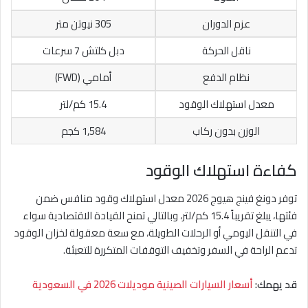
عزم الدوران
305 نيوتن متر
ناقل الحركة
دبل كلتش 7 سرعات
نظام الدفع
أمامي (FWD)
معدل استهلاك الوقود
15.4 كم/لتر
الوزن بدون ركاب
1,584 كجم
كفاءة استهلاك الوقود
توفر دونغ فينج هيوج 2026 معدل استهلاك وقود منافس ضمن
فئتها، يبلغ تقريباً 15.4 كم/لتر، وبالتالي تمنح القيادة الاقتصادية سواء
في التنقل اليومي أو الرحلات الطويلة، مع سعة معقولة لخزان الوقود
تدعم الراحة في السفر وتخفيف التوقفات المتكررة للتعبئة.
قد يهمك:
أسعار السيارات الصينية موديلات 2026 في السعودية