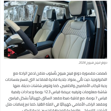
دونغ فينج هيوج 2026
صُممت مقصورة دونغ فينج هيوج بأسلوب متقن لدمج الراحة مع
التكنولوجيا، حيث تأتي بمواد جلدية فاخرة للمقاعد التي تتسم بمساحات
رحبة للركاب الأماميين والخلفيين، كما وتتوفر شاشات حديثة، منها
شاشة معلومات وترفيه عريضة قياس 12.3 بوصة وعدادات رقمية
قياس 7 بوصة، مع قابلية ضبط مقعد السائق كهربائياً بشكل قياسي
ومقعد الراكب الأمامي كهربائيًا في الفئة العُليا، كما تبرز إضافات مثل
الشاحن اللاسلكي والإضاءة المحيطية لتحسين تجربة الركاب.