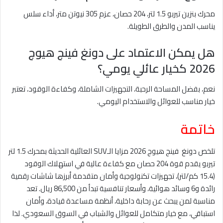
محرك بنزين تيربو 1.5 لتر، 204 حصان، عزم 305 نيوتن متر، أداء سلس
يناسب المدن والطرق الطويلة.
هل يمكن الاعتماد على دونغ فينج هيوج
2026 كخيار عائلي يومي؟
نعم، بفضل المساحة الرحبة، التجهيزات الشاملة، وكفاءة الوقود، تعتبر
خيار مناسب للعوائل والاستخدام اليومي.
خاتمة
تلخص دونغ فينج هيوج 2026 مزايا الـSUV العائلية الحديثة بمحرك 1.5 لتر
تيربو يقدم قوة 204 حصان مع كفاءة عالية في استهلاك الوقود
(15.4 كم/لتر)، تجهيزات تكنولوجية وأمان متقدمة أبرزها شاشات رقمية
رائدة و6 وسائد هوائية، وأسعار تنافسية تبدأ من 86,500 ريال. تعد
مناسبة لمن يبحث عن رحابة داخلية، أنظمة مساعدة قيادة، وأمان
استباقي، مع خيار متكامل للعوائل والشباب في السوق السعودي. لذا