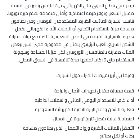
نوعية في قطاع الميني فان الكهربائي، حيث تنافس بتميز في القيمة
مقابل السعر، وتوفر حزمة اعتمادية وأمان متقدمة بحكم خبرة تويوتا.
تناسب السيارة العائلات الكبيرة، المستخدمين اليوميين ومن يحتاجون
مساحة مرنة للاستخدام التجاري أو الرحلات. الأداء الكهربائي يكفل
هدوء وانسيابية القيادة في المدن السعودية خاصة مع توافر خيارات
الشحن السريع. العيب الرئيسي يتمثل في محدودية مدى السير ببعض
الفئات مقارنة بالمنافسين الأوروبيين، لكن مزايا المساحة وسهولة
الاستخدام حتى 9 ركاب تمنحها ميزة تنافسية في السوق المحلي.
وفيما يلي أبرز تقييمات الخبراء حول السيارة:
قيمة ممتازة مقابل تجهيزات الأمان والراحة
أداء كافٍ للاستخدام اليومي العائلي والتنقلات الداخلية
فعالية الشحن ودعم البنية التحتية الكهربائية السعودية
اعتمادية عالية بفضل تاريخ تويوتا في المجال
الأفضل للعائلات الكبيرة ورواد الأعمال الذين يحتاجون مساحة
ركاب أو نقل بضائع