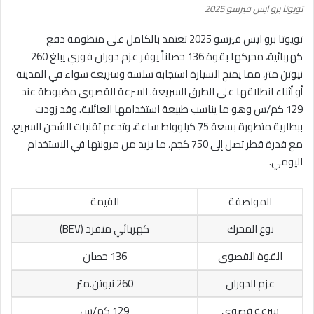
تويوتا برو ايس فيرسو 2025
تويوتا برو ايس فيرسو 2025 تعتمد بالكامل على منظومة دفع
كهربائية، محركها بقوة 136 حصاناً يوفر عزم دوران فوري يبلغ 260
نيوتن متر، مما يمنح السيارة استجابة سلسة وسريعة سواء في المدينة
أو أثناء انطلاقها على الطرق السريعة. السرعة القصوى مضبوطة عند
129 كم/س وهو ما يناسب طبيعة استخدامها العائلية. وقد زودت
ببطارية متطورة بسعة 75 كيلوواط ساعة، وتدعم تقنيات الشحن السريع،
مع قدرة قطر تصل إلى 750 كجم، ما يزيد من مرونتها في الاستخدام
اليومي.
المواصفة
القيمة
نوع المحرك
كهربائي منفرد (BEV)
القوة القصوى
136 حصان
عزم الدوران
260 نيوتن.متر
سرعة قصوى
129 كم/س