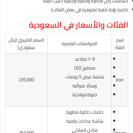
حساسات ركن أمامية وخلفية وجانبية حسب الفئة
كاميرا رؤية خلفية (متوفرة في بعض الفئات)
الفئات والأسعار في السعودية
اسم
السعر التقريبي (ريال
المواصفات المميزة
الفئة
سعودي)
7-9 مقاعد
مصابيح LED
شاشة عرض 5 بوصات
235,000
Icon
وسائد هوائية
جنوط فولاذية
خامات داخلية مطورة
شاشة عدادات رقمية
شاحن لاسلكي
253,000
Design