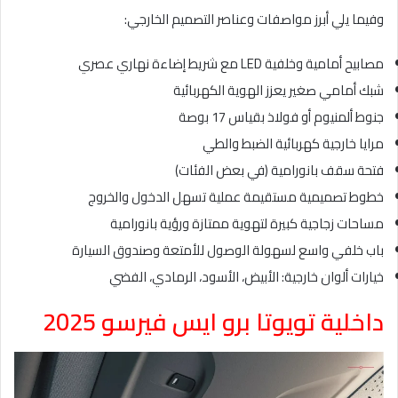
وفيما يلي أبرز مواصفات وعناصر التصميم الخارجي:
مصابيح أمامية وخلفية LED مع شريط إضاءة نهاري عصري
شبك أمامي صغير يعزز الهوية الكهربائية
جنوط ألمنيوم أو فولاذ بقياس 17 بوصة
مرايا خارجية كهربائية الضبط والطي
فتحة سقف بانورامية (في بعض الفئات)
خطوط تصميمية مستقيمة عملية تسهل الدخول والخروج
مساحات زجاجية كبيرة لتهوية ممتازة ورؤية بانورامية
باب خلفي واسع لسهولة الوصول للأمتعة وصندوق السيارة
خيارات ألوان خارجية: الأبيض، الأسود، الرمادي، الفضي
داخلية تويوتا برو ايس فيرسو 2025