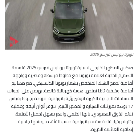
تويوتا برو ايس فيرسو 2025
يعكس المظهر الخارجي لسيارة تويوتا برو ايس فيرسو 2025 فلسفة
التصميم الحديث لعلامة تويوتا مع خطوط مبسطة وعصرية وواجهة
أمامية تدمج الشبك المنخفض بشعار تويوتا الكلاسيكي، مع مصابيح
أمامية وخلفية LED تمنحها هوية كهربائية خالصة. يهيمن على الجوانب
المساحات الزجاجية الكبيرة لتوفير رؤية بانورامية، مزودة بجنوط بقياس
17 بوصة تعزز ثبات السيارة والمظهر الأنيق. تتوفر ألوان أنيقة وعملية
تلائم الذوق السعودي. بابها الخلفي واسع يسهل تحميل الأمتعة،
وتتوفر بخيار فتحة سقف بانورامية حسب الفئة، ما يمنحها جاذبية
إضافية للعائلات الكبيرة.