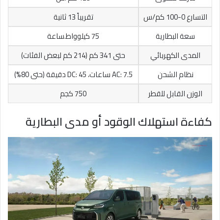
التسارع 0-100 كم/س
تقريباً 13 ثانية
سعة البطارية
75 كيلوواط.ساعة
المدى الكهربائي
حتى 341 كم (214 كم لبعض الفئات)
نظام الشحن
AC: 7.5 ساعات، DC: 45 دقيقة (حتى 80%)
الوزن القابل للقطر
750 كجم
كفاءة استهلاك الوقود أو مدى البطارية