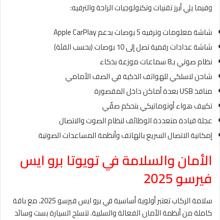
وفيما يلي أبرز تقنيات وتكنولوجيات الراحة والترفيه:
شاشة معلومات وترفيه 5 بوصات بدعم Apple CarPlay
شاشة عدادات رقمية تصل إلى 10 بوصات (بحسب الفئة)
نظام صوتي بـ8 سماعات موزعة بذكاء
شاحن لاسلكي للهواتف الذكية في الصف الأمامي
منافذ USB بعدة أماكن داخل المقصورة
تكييف هواء أوتوماتيكي بتحكم صفّي
عجلة قيادة متعددة الوظائف لنظام الصوت والاتصال
إمكانية الاتصال السريع بالهاتف وأنظمة المساعدات الصوتية
الأمان والسلامة في تويوتا برو ايس
فيرسو 2025
سلامة الركاب تعتبر أولوية أساسية في برو ايس فيرسو 2025، مع باقة
كاملة من أنظمة الأمان الفعالة والسلبية. تتسلح السيارة بست وسائد