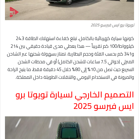
تويوتا برو ايس فيرسو 2025
كونها سيارة كهربائية بالكامل، تبلغ كفاءة استهلاك الطاقة 24.3
كيلوواط/100 كم تقريباً — هذا يعطي مدى قيادة حقيقي بين 214
و341 كم بحسب الفئة وحجم البطارية. تمتاز بسهولة شحنها عبر الشاحن
المنزلي (حوالي 7.5 ساعات للشحن الكامل) أو في محطات الشحن
السريع حيث تصل من 10% إلى 80% خلال 45 دقيقة فقط، ما يتيح الراحة
والمرونة في الاستخدام اليومي والتنقلات الطويلة داخل المملكة.
التصميم الخارجي لسيارة تويوتا برو
ايس فيرسو 2025