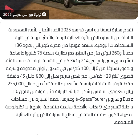
تويوتا برو ايس فيرسو 2025
تقدم سيارة تويوتا برو ايس فيرسو 2025 الخيار الأمثل للأسر السعودية
الباحثة عن السيارة الكهربائية العائلية الرحبة والأكثر مرونة في تلبية
الاستخدامات اليومية. تستمد قوتها من محرك كهربائي بقوة 136
حصاناً و260 نيوتن متر من العزم، مع بطارية بسعة 75 كيلوواط ساعة
توفّر مدى سير يراوح بين 214 و341 كم في الشحنة الواحدة حسب الفئة.
وتحقق تسارعًا من 0 إلى 100 كم/س في غضون ثوان محدودة وسرعة
قصوى تبلغ 129 كم/س، مع شحن سريع يصل إلى 80% خلال 45 دقيقة
فقط. تتوفر بثلاث فئات رئيسية وبأسعار عالمية تبدأ من حوالي 235,000
ريال سعودي، لتنافس بشكل مباشر طرازات مثل فولكس فاجن ID.
Buzz وستروين ë-SpaceTourer وغيرها. تجمع السيارة بين مساحات
داخلية تتسع حتى 9 ركاب، وأنظمة سلامة متقدمة، وتجهيزات تكنولوجية
عصرية، لتكون صفقة لافتة في قطاع السيارات الكهربائية العائلية
المتقدمة.