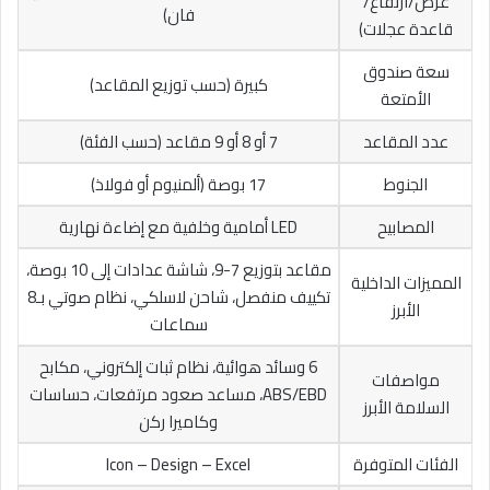
عرض/ارتفاع/
فان)
قاعدة عجلات)
سعة صندوق
كبيرة (حسب توزيع المقاعد)
الأمتعة
عدد المقاعد
7 أو 8 أو 9 مقاعد (حسب الفئة)
الجنوط
17 بوصة (ألمنيوم أو فولاذ)
المصابيح
LED أمامية وخلفية مع إضاءة نهارية
مقاعد بتوزيع 7-9، شاشة عدادات إلى 10 بوصة،
المميزات الداخلية
تكييف منفصل، شاحن لاسلكي، نظام صوتي بـ8
الأبرز
سماعات
6 وسائد هوائية، نظام ثبات إلكتروني، مكابح
مواصفات
ABS/EBD، مساعد صعود مرتفعات، حساسات
السلامة الأبرز
وكاميرا ركن
الفئات المتوفرة
Icon – Design – Excel