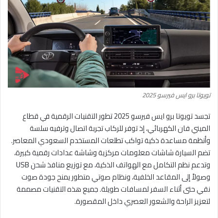
تويوتا برو ايس فيرسو 2025
تجسد تويوتا برو ايس فيرسو 2025 تطور التقنيات الرقمية في قطاع
الميني فان الكهربائي، إذ توفر للركاب تجربة اتصال وترفيه سلسة
وأنظمة مساعدة ذكية تواكب تطلعات المستخدم السعودي المعاصر.
تضم السيارة شاشات معلومات مركزية وشاشة عدادات رقمية كبيرة،
وتدعم نظم التكامل مع الهواتف الذكية، مع توزيع منافذ شحن USB
وصولاً إلى المقاعد الخلفية، ونظام صوتي متطور يمنح جودة صوت
نقي حتى أثناء السفر لمسافات طويلة. جميع هذه التقنيات مصممة
لتعزيز الراحة والشعور العصري داخل المقصورة.