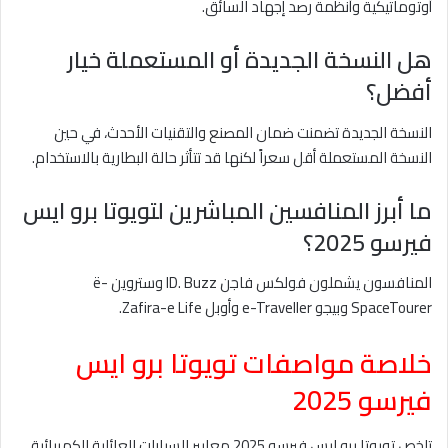
أوتوماتيكية وأنظمة رصد إجهاد السائق.
هل النسخة الجديدة أو المستعملة خيار
أفضل؟
النسخة الجديدة تضمنت ضمان المصنع والتقنيات الأحدث، في حين
النسخة المستعملة أقل سعراً لكنها قد تتأثر حالة البطارية بالاستخدام.
ما أبرز المنافسين المباشرين لتويوتا برو ايس
فيرسو 2025؟
المنافسون يشملون فولكس فاجن ID. Buzz وستروين ë-
SpaceTourer وبيجو e-Traveller وأوبل Zafira-e Life.
خلاصة مواصفات تويوتا برو ايس
فيرسو 2025
تلخص تويوتا برو ايس فيرسو 2025 معايير السيارات العائلية الكهربائية