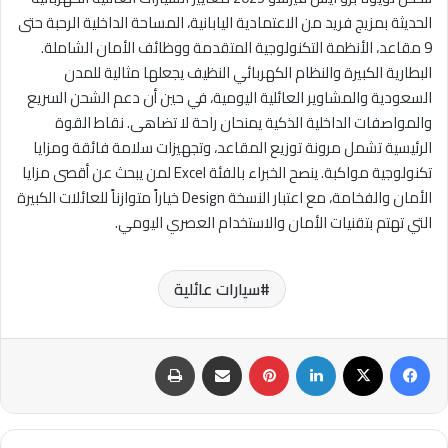
الحديثة بمزيج فريد من الاعتمادية اليابانية، المساحة الداخلية الرحبة حتى
9 مقاعد، الأنظمة التكنولوجية المتقدمة ووظائف الأمان الشاملة.
البطارية الكبيرة والنظام الكهربائي النظيف يجعلها مثالية للمدن
السعودية والمشاوير العائلية اليومية، في حين أن دعم الشحن السريع
والمواصفات الداخلية الذكية يمنحان راحة لا تضاهى. نقاط القوة
الرئيسية تشمل مرونة توزيع المقاعد، وتجهيزات سلامة فائقة ومزايا
تكنولوجية مواكبة. ينصح الخبراء بالفئة Excel لمن يبحث عن أقصى مزايا
الأمان والفخامة، مع اعتبار النسخة Design خياراً متوازناً للعائلات الكبيرة
التي تهتم بتقنيات الأمان والاستخدام العصري اليومي.
سيارات عائلية
فيسبوك
‫X
لينكدإن
بينتيريست
مشاركة عبر البريد
طباعة