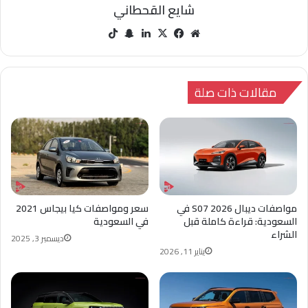
شايع القحطاني
مو
في
‫X
لينك
سنا
‫Tik
قع
سب
دإن
ب
Tok
الوي
وك
تشا
ب
ت
مقالات ذات صلة
مواصفات ديبال S07 2026 في
سعر ومواصفات كيا بيجاس 2021
السعودية: قراءة كاملة قبل
في السعودية
الشراء
ديسمبر 3, 2025
يناير 11, 2026