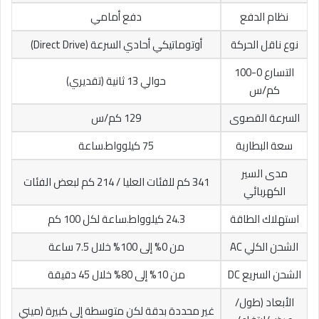
نظام الدفع
دفع أمامي
نوع ناقل الحركة
أوتوماتيكي أحادي السرعة (Direct Drive)
التسارع 0-100
حوالي 13 ثانية (تقديري)
كم/س
السرعة القصوى
129 كم/س
سعة البطارية
75 كيلوواط.ساعة
مدى السير
341 كم للفئات العليا / 214 كم لبعض الفئات
الكهربائي
استهلاك الطاقة
24.3 كيلوواط.ساعة لكل 100 كم
الشحن الكلي AC
من 0% إلى 100% خلال 7.5 ساعة
الشحن السريع DC
من 10% إلى 80% خلال 45 دقيقة
الأبعاد (طول/
غير محددة بدقة لكن متوسطة إلى كبيرة (ميني