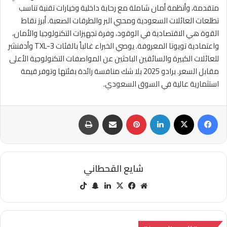
متقدمة، وأنظمة أمان شاملة مع رحابة داخلية وخيارات تقنية تناسب
تطلعات العائلات السعودية ومحبي البر والطرقات الصعبة. أبرز نقاط
القوة هي الاقتصادية في الوقود، وفرة تجهيزات التكنولوجيا والأمان،
واعتمادية تويوتا المعروفة. يوصي الخبراء غالباً بالفئات TXL-3 وأدفنشر
للعائلات الكبيرة والسائقين الباحثين عن المواصفات التكنولوجية الأعلى
مقابل السعر. برادو 2025 بلا شك منافسة رائدة بفئتها وتوفر قيمة
استثمارية عالية في السوق السعودي.
فيسبوك
‫X
لينكدإن
بينتيريست
مشاركة عبر البريد
طباعة
شايع القحطاني
مو
في
‫X
لينك
سنا
‫Tik
قع
سب
دإن
ب
Tok
الوي
وك
تشا
ب
ت