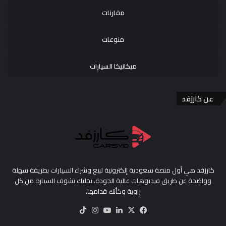
مقارنات
منوعات
ميكانيكا السيارات
عن كارزفد
كارزفد هي أول منصة سعودية إلكترونية لبيع وشراء السيارات بطريقة سهلة
وواضحة عن طريق فيديوهات عالية الجودة، تخليك تشوف السيارة من كل
زاوية وكأنك قدامها.
‫X
فيسبوك
لينكدإن
‫YouTube
انستقرام
‫TikTok