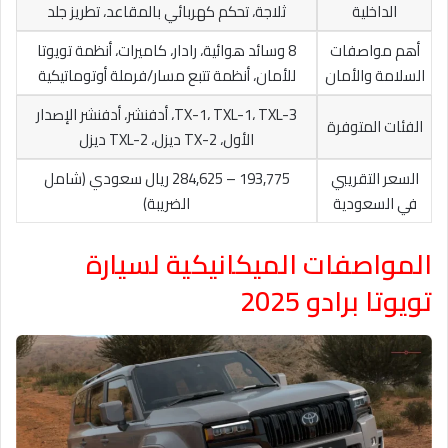
الداخلية
ثلاجة، تحكم كهربائي بالمقاعد، تطريز جلد
أهم مواصفات
8 وسائد هوائية، رادار، كاميرات، أنظمة تويوتا
السلامة والأمان
للأمان، أنظمة تتبع مسار/فرملة أوتوماتيكية
TX-1، TXL-1، TXL-3، أدفنشر، أدفنشر الإصدار
الفئات المتوفرة
الأول، TX-2 ديزل، TXL-2 ديزل
السعر التقريبي
193,775 – 284,625 ريال سعودي (شامل
في السعودية
الضريبة)
المواصفات الميكانيكية لسيارة
تويوتا برادو 2025