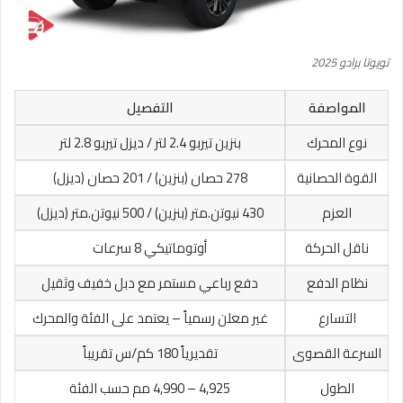
تويوتا برادو 2025
المواصفة
التفصيل
نوع المحرك
بنزين تيربو 2.4 لتر / ديزل تيربو 2.8 لتر
القوة الحصانية
278 حصان (بنزين) / 201 حصان (ديزل)
العزم
430 نيوتن.متر (بنزين) / 500 نيوتن.متر (ديزل)
ناقل الحركة
أوتوماتيكي 8 سرعات
نظام الدفع
دفع رباعي مستمر مع دبل خفيف وثقيل
التسارع
غير معلن رسمياً – يعتمد على الفئة والمحرك
السرعة القصوى
تقديرياً 180 كم/س تقريباً
الطول
4,925 – 4,990 مم حسب الفئة