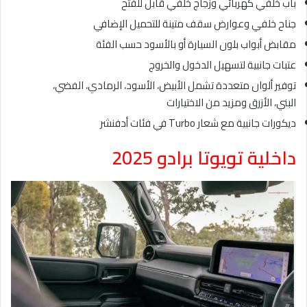
باب خلفي كهربائي وزجاج خلفي قابل للفتح
جناح خلفي وعوارض سقف متينة للتحميل الإضافي
مقابض أبواب بلون السيارة أو بالأسود حسب الفئة
عتبات جانبية لتسهيل الدخول والخروج
توفير ألوان متعددة تشمل الأبيض، الأسود، الرمادي، الفضي،
البني، الأزرق ومزيد من الاختيارات
ديكورات جانبية مع شعار Turbo في فئات أدفنشر
داخلية تويوتا برادو 2025