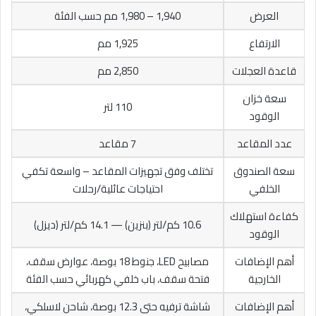
العرض
1,940 – 1,980 مم حسب الفئة
الارتفاع
1,925 مم
قاعدة العجلات
2,850 مم
سعة خزان
110 لتر
الوقود
عدد المقاعد
7 مقاعد
سعة الصندوق
تختلف وفق تجهيزات المقاعد – واسعة تكفي
الخلفي
احتياجات عائلية/رحلات
كفاءة استهلاك
10.6 كم/لتر (بنزين) — 14.1 كم/لتر (ديزل)
الوقود
أهم الإضافات
مصابيح LED، جنوط 18 بوصة، عوارض سقف،
الخارجية
فتحة سقف، باب خلفي كهربائي حسب الفئة
أهم الإضافات
شاشة ترفيه حتى 12.3 بوصة، شاحن لاسلكي،