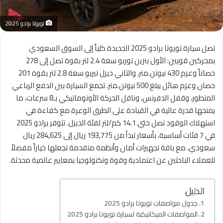
تويوتا برادو 2025
تصل سيارة تويوتا برادو 2025 الجديدة كلياً إلى السوق السعودي
بمحركين قويين: الأول بنزين توربو سعة 2.4 لتر بقوة تصل إلى 278
حصاناً وعزم 430 نيوتن.متر، والثاني ديزل تيربو سعة 2.8 لتر بقوة 201
حصان وعزم هائل يبلغ 500 نيوتن.متر. تجمع السيارة بين الدفع الرباعي
المتطور، وقفل الدفرنس، وناقل الحركة الأوتوماتيكي بـ8 سرعات، ما
يمنحها قدرة عالية في القيادة على الطرق الوعرة مع كفاءة في
استهلاك الوقود تصل حتى 14.1 كم/لتر لفئة الديزل. تتوفر برادو 2025
في 7 فئات أساسية، بأسعار تبدأ من 193,775 ريال إلى 284,625 ريال
سعودي، مع باقة تجهيزات أمان وأنظمة متقدمة تجعلها خياراً مفضلاً
للعملاء الباحثين عن اعتمادية وقوة وتكنولوجيا بمعايير عالمية محدثة.
الدليل
جدول مواصفات تويوتا برادو 2025
المواصفات الميكانيكية لسيارة تويوتا برادو 2025