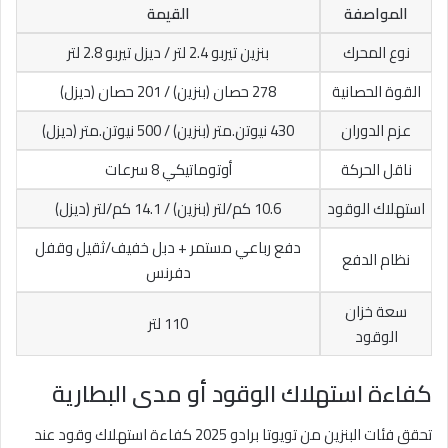
المواصفة
القيمة
نوع المحرك
بنزين تيربو 2.4 لتر / ديزل تيربو 2.8 لتر
القوة الحصانية
278 حصان (بنزين) / 201 حصان (ديزل)
عزم الدوران
430 نيوتن.متر (بنزين) / 500 نيوتن.متر (ديزل)
ناقل الحركة
أوتوماتيكي 8 سرعات
استهلاك الوقود
10.6 كم/لتر (بنزين) / 14.1 كم/لتر (ديزل)
دفع رباعي مستمر + دبل خفيف/ثقيل وقفل
نظام الدفع
دفرنس
سعة خزان
110 لتر
الوقود
كفاءة استهلاك الوقود أو مدى البطارية
تحقق فئات البنزين من تويوتا برادو 2025 كفاءة استهلاك وقود عند