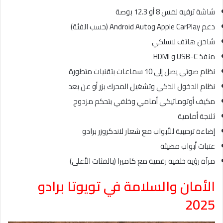
شاشة ترفيه لمس 8 أو 12.3 بوصة
دعم Apple CarPlay وAndroid Auto (حسب الفئة)
شاحن هاتف لاسلكي
منفذ USB-C و HDMI
نظام صوتي يصل إلى 10 سماعات بتقنيات متطورة
نظام الدخول الذكي وتشغيل المحرك بزر أو عن بعد
مكيف أوتوماتيكي أمامي وخلفي بتحكم مزدوج
ثلاجة أمامية
إضاءة ترحيبية للأبواب مع شعار لاندكروزر برادو
عتبات أبواب مضيئة
مرآة رؤية خلفية رقمية مع كاميرا (بالفئات الأعلى)
الأمان والسلامة في تويوتا برادو
2025