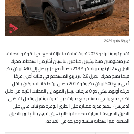
تويوتا برادو 2025
تقدم تويوتا برادو 2025 تجربة قيادة متوازنة تجمع بين القوة والعملية،
عبر منظومتين ميكانيكيتين متاحتين تناسبان أكثر من استخدام. محرك
البنزين 2.4 لتر تيربو يولد قوة 278 حصاناً مع عزم يصل إلى 430 نيوتن متر،
فيما يمنح محرك الديزل 2.8 لتر تيربو المستخدم في فئات أخرى عزمًا
أعلى يبلغ 500 نيوتن متر وقوة 201 حصان. يرتبط كلا المحركين بناقل
حركة أوتوماتيكي ذو 8 سرعات يرسل القوة إلى العجلات الأربع من خلال
نظام دفع رباعي مستمر مع خيارات دبل خفيف وثقيل وقفل تفاضلي
(دفرنس)، ليمنح قدرة ممتازة على الطرق الوعرة مع ثبات عالي على
الطرق السريعة. السيارة مصممة بنظام تعليق قوي يلائم البر والطرق
الصعبة، مع استجابة سلسة ومريحة في القيادة.