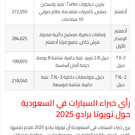
بنزين، ديكورات Turbo، تبريد وتسخين
أدفنشر
صفين، كاميرات متقدمة، نظام صوتي
272,550
10 سماعات
أدفنشر
إضافات حصرية، مصابيح دائرية مميزة،
الإصدار
284,625
فرش خاص، جميع مزايا أدفنشر
الأول
TX-2
ديزل 2.8 تيربو، عتبة جانبية، شاشة 8 بوصة،
199,870
ديزل
حزمة أمان أساسية
TXL-2
ديزل، مواصفات داخلية TXL-3، عتبة
218,040
ديزل
جانبية، شاشة موسعة
رأي خبراء السيارات في السعودية
حول تويوتا برادو 2025
يرى خبراء السيارات في السعودية أن تويوتا برادو 2025 تقدم نفسها
كلاعب رئيسي بفئتها الوثابة على جميع التضاريس، مطورة بمحركات