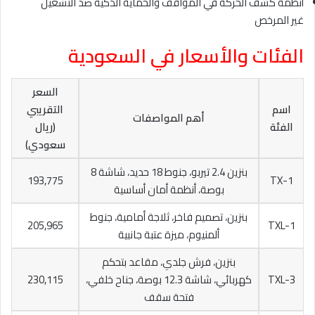
أنظمة كشف الحركة في المواقف والحماية الذكية ضد التشغيل
غير المرخص
الفئات والأسعار في السعودية
السعر
اسم
التقريبي
أهم المواصفات
الفئة
(ريال
سعودي)
بنزين 2.4 تيربو، جنوط 18 حديد، شاشة 8
193,775
TX-1
بوصة، أنظمة أمان أساسية
بنزين، تصميم فاخر، ثلاجة أمامية، جنوط
205,965
TXL-1
ألمنيوم، ميزة عتبة جانبية
بنزين، فرش جلدي، مقاعد بتحكم
TXL-3
كهربائي، شاشة 12.3 بوصة، جناح خلفي،
230,115
فتحة سقف