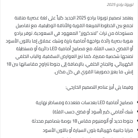
تويوتا برادو 2025
يعتمد تصميم تويوتا برادو 2025 الجديد كلياً على لغة عصرية متقنة
تجمع بين الخطوط المربعة القوية والأناقة الوظيفية، مع تفاصيل
مستوحاة من تراث “لاندكروزر” المعهود في السعودية. توفر برادو
هوية بصرية رائدة بواجهة أمامية بارزة وشبك عملاق إما باللون الأسود
أو الفضي حسب الفئة، مع مصابيح أمامية LED دائرية أو مستطيلة
تمنحها شخصية مميزة. كما تبرز العوارض السقفية، والباب الخلفي
الكهربائي، والجناح الخلفي، بالإضافة إلى جنوط تتراوح مقاساتها بين 18
إنش، ما يعزز حضورها القوي في كل مكان.
وفيما يلي أبرز عناصر التصميم الخارجي:
مصابيح أمامية LED بعدسات متعددة ومساطر نهارية
شبك أمامي كبير (أسود أو فضي حسب الفئة)
جنوط حديد أو ألومنيوم مقاس 18 بوصة بتصاميم محدثة
مرايا جانبية كهربائية بلون السيارة أو باللون الأسود