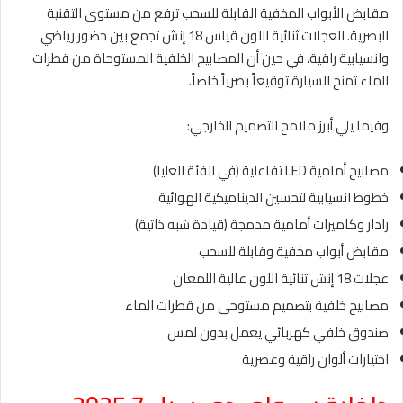
مقابض الأبواب المخفية القابلة للسحب ترفع من مستوى التقنية
البصرية. العجلات ثنائية اللون قياس 18 إنش تجمع بين حضور رياضي
وانسيابية راقية، في حين أن المصابيح الخلفية المستوحاة من قطرات
الماء تمنح السيارة توقيعاً بصرياً خاصاً.
وفيما يلي أبرز ملامح التصميم الخارجي:
مصابيح أمامية LED تفاعلية (في الفئة العليا)
خطوط انسيابية لتحسين الديناميكية الهوائية
رادار وكاميرات أمامية مدمجة (قيادة شبه ذاتية)
مقابض أبواب مخفية وقابلة للسحب
عجلات 18 إنش ثنائية اللون عالية اللمعان
مصابيح خلفية بتصميم مستوحى من قطرات الماء
صندوق خلفي كهربائي يعمل بدون لمس
اختيارات ألوان راقية وعصرية