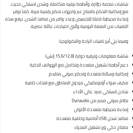
شاشات ضخمة دوّارة، وأنظمة ترفيه متكاملة، وشحن لاسلكي حديث،
مع إمكانية التحكم بالمناخ عبر واجهات تحكم رقمية مرنة. كما توفر
إضاءة محيطية قابلة للتخصيص وعدد وافر من منافذ الشحن. ترفع هذه
التقنيات من المتعة اليومية وتُلبي احتياجات عائلة عصرية.
وفيما يلي أبرز تقنيات الراحة والتكنولوجيا:
شاشة معلومات وترفيه دوارة (15.6/12.8 إنش)
دعم أنظمة تشغيل متعددة وتكامل مع الهواتف الذكية
إمكانية وسائط متعددة وتحكم صوتي متقدم
مكيف هواء أوتوماتيكي مزدوج المناطق مع فتحات خلفية
شاحن لاسلكي مبرد عالي الأداء
نظام صوتي مميز من Dynaudio
إضاءة محيطية متعددة الألوان
منافذ شحن USB أمامية وخلفية متعددة
مفتاح ذكي وزر تشغيل المحرك