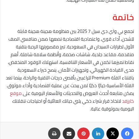
خاتمة
تجمع بي واي دي سيل 7 2025 بين منظومة هجينة هجينة قابلة
للشحن، أداء قوي، واعتمادية اقتصادية تضعها ضمن منافسي الصف
الأول لطرازات السيدان في السعودية. تبرز مقصورتها الرحبة بتقنية
متقدمة، مقاعد جلدية، شاشات ضخمة، وأنظمة سلامة شاملة. أهم
نقاط تميزها تكمن في الأسعار التنافسية، استهلاك الوقود المنخفض،
مدى القيادة الكهربائي، وتجهيزات الأمان. ينصح خبراء السعودية
باقتناء الفئة Premium للراغبين بأقصى درجات التقنية والراحة، بينما تعد
الفئة الأساسية خيارًا ذكيًا لمن يبحث عن عملية اقتصادية وأداء موثوق.
يمكن متابعة أحدث العروض والتحديثات والأسعار اليومية على
موقع
كارزفد
لاتخاذ قرار شراء ذكي يلبي حياتك العائلية أو احتياجات تنقلاتك
اليومية بموثوقية عالية.
فيسبوك
‫X
لينكدإن
بينتيريست
مشاركة عبر البريد
طباعة