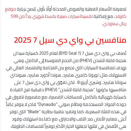
لمعرفة الأسعار الفعلية والعروض المحدثة أولًا بأول، يُنصح بزيارة
موقع
كارزفد
، مع إمكانية
تقسيط سيارات صينية بقسط شهري يبدأ من 599
ريال سعودي
.
منافسين بي واي دي سيل 7 2025
تُصنف بي واي دي سيل 7 (BYD Seal 7) لعام 2025 كسيارة سيدان
هجينة قابلة للشحن (PHEV) من الحجم المتوسط إلى الكامل، وهي
تهدف لمنافسة السيارات التي تجمع بين الفخامة والاقتصاد العالي في
الاستهلاك مثل: تويوتا كامري هايبرد، هوندا أكورد هايبرد، هيونداي
سوناتا هايبرد، وشيري أريزو 8 . لكن تفوّق بي واي دي سيل 7 على
منافسيها بكونها “هجينة قابلة للشحن” (PHEV) حقيقية تتيح القيادة
كسيارة كهربائية بالكامل للمسافات القصيرة، مع مقصورة تتفوق في
جودة المواد المستخدمة ونظام صوتي “Dynaudio” فاخر لا يتوفر غالباً
في هذه الفئة السعرية، كما وتنفرد بتقنية بطارية “Blade” التي توفر
أعلى معايير الأمان ضد الثقب والاحتراق، مع كفاءة استهلاك وقود
هي الأفضل في فئتها تجعلها الخيار الأكثر توفيراً للمسافات الطويلة.