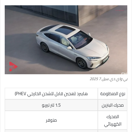
بي واي دي سيل 7 2025
نوع المنظومة
هايبرد (هجين قابل للشحن الخارجي PHEV)
محرك البنزين
1.5 لتر تيربو
المحرك
متوفر
الكهربائي