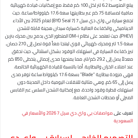
يبلغ المتوسط 6.2 لتر لكل 100 كم فقط، مع إمكانيات قيادة كهربائية
صافية لمسافة 75 كم عبر بطاريتها سعة 17.6 كيلوواط/ساعة. حيث
تجمع سيارة بي واي دي سيل 7 (BYD Seal 7) لعام 2025 بين الأداء
الديناميكي والكفاءة العالية كسيارة سيدان هجينة قابلة للشحن
(PHEV)، حيث تعتمد على نظام DM-i المتطور الذي يدمج بين محرك بنزين
سعة 1.5 لتر ومحرك كهربائي قوي لينتجا معاً قوة تصل إلى 270 حصان.
تبرز كفاءة السيارة في استهلاك الوقود بشكل استثنائي، حيث تحقق
معدلاً يصل إلى 29.2 كم/لتر، مما يمنحها مدى إجمالي يتخطى 850 كم
عند امتلاء الخزان والبطارية. أما بالنسبة للقيادة الكهربائية الخالصة،
فهي مزودة ببطارية “Blade” بسعة 17.6 كيلوواط ساعة توفر مدى
يصل إلى 65 كم، وهي مثالية للتنقلات اليومية داخل المدينة دون
استهلاك قطرة وقود واحدة، مع إمكانية الشحن السلس عبر القابس
المنزلي أو محطات الشحن العامة.
تعرف على
مواصفات بي واي دي سيل 7 2026 والأسعار في
السعودية
التصميم الخارجي لسيارة بي واي دي