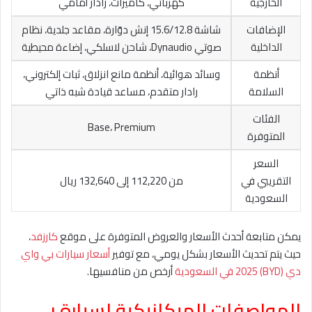
الخارجية
كهربائي، كاميرات، رادار أمامي
الإضافات
شاشة 15.6/12.8 إنش دوّارة، مقاعد جلدية، نظام
الداخلية
صوتي Dynaudio، شاحن لاسلكي، إضاءة محيطية
أنظمة
وسائد هوائية، أنظمة مانع انزلاق، ثبات إلكتروني،
السلامة
رادار متقدم، مساعد قيادة شبه ذاتي
الفئات
Base، Premium
المتوفرة
السعر
التقريبي في
من 112,220 إلى 132,640 ريال
السعودية
يمكن متابعة أحدث الأسعار والعروض المتوفرة على موقع
كارزفد
،
حيث يتم تحديث الأسعار بشكل يومي، مع توفير
أسعار سيارات بي واي
دي (BYD) 2025 في السعودية
أرخص من منافسيها.
المواصفات الميكانيكية لسيارة بي