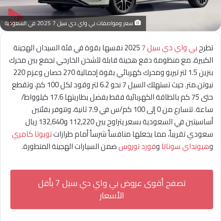
سعر ومواصفات بي واي دي سيل 7 2025 في السعودية
تطرح
بي واي دي سيل 7
2025 نفسها بقوة في فئة السيدان الهجينة
الكبيرة، مع منظومة دفع هجينة قابلة للشحن الخارجي تجمع بين محرك
بنزين 1.5 لتر تيربو ومحرك كهربائي بقوة إجمالية 270 حصان وعزم 220
نيوتن.متر. حيث تستهلك السيل 7 نحو 6.2 لتر وقود لكل 100 كم، وتقطع
حتى 75 كم بالطاقة الكهربائية فقط بفضل بطاريتها 17.6 كيلوواط/
ساعة. تتسارع من 0 إلى 100 كم/س في 7.9 ثانية، وتتوفر بفئتين
أساسيتين في السعودية بسعر يتراوح بين 112,220 و132,640 ريال
سعودي تقريباً، مما يجعلها منافساً شرساً أمام طرازات
تويوتا كامري
و
هيونداي سوناتا
و
فورد توروس
ضمن السيارات الهجينة المتطورة.
تصفح أقوى عروض بي واي دي سيل 7 بأقل
الأسعار