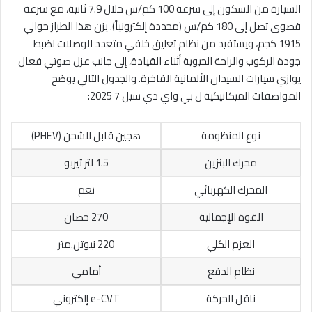
السيارة من السكون إلى سرعة 100 كم/س خلال 7.9 ثانية، مع سرعة
قصوى تصل إلى 180 كم/س (محددة إلكترونياً). يزن هذا الطراز حوالي
1915 كجم، ويستفيد من نظام تعليق خلفي متعدد الوصلات لضبط
جودة الركوب والراحة الحيوية أثناء القيادة، إلى جانب عزل صوتي فعال
يوازي سيارات السيدان الألمانية الفاخرة. والجدول التالي يوضح
المواصفات الميكانيكية ل بي واي دي سيل 7 2025:
نوع المنظومة
هجين قابل للشحن (PHEV)
محرك البنزين
1.5 لتر تيربو
المحرك الكهربائي
نعم
القوة الإجمالية
270 حصان
العزم الكلي
220 نيوتن.متر
نظام الدفع
أمامي
ناقل الحركة
e-CVT إلكتروني