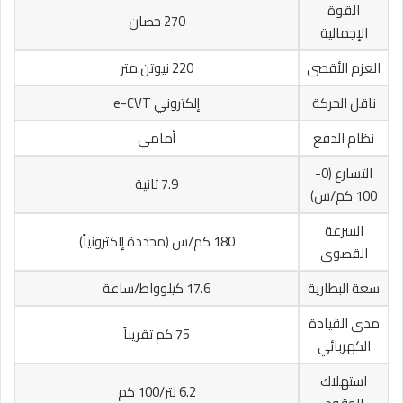
القوة
270 حصان
الإجمالية
العزم الأقصى
220 نيوتن.متر
ناقل الحركة
إلكتروني e-CVT
نظام الدفع
أمامي
التسارع (0-
7.9 ثانية
100 كم/س)
السرعة
180 كم/س (محددة إلكترونياً)
القصوى
سعة البطارية
17.6 كيلوواط/ساعة
مدى القيادة
75 كم تقريباً
الكهربائي
استهلاك
6.2 لتر/100 كم