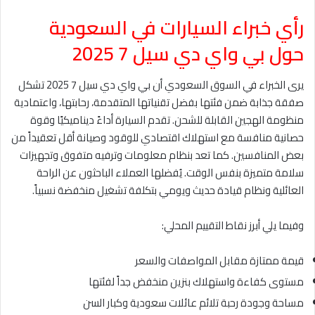
رأي خبراء السيارات في السعودية
حول بي واي دي سيل 7 2025
يرى الخبراء في السوق السعودي أن بي واي دي سيل 7 2025 تشكل
صفقة جذابة ضمن فئتها بفضل تقنياتها المتقدمة، رحابتها، واعتمادية
منظومة الهجين القابلة للشحن. تقدم السيارة أداءً ديناميكيًا وقوة
حصانية منافسة مع استهلاك اقتصادي للوقود وصيانة أقل تعقيداً من
بعض المنافسين. كما تعد بنظام معلومات وترفيه متفوق وتجهيزات
سلامة متميزة بنفس الوقت. يُفضلها العملاء الباحثون عن الراحة
العائلية ونظام قيادة حديث ويومي بتكلفة تشغيل منخفضة نسبياً.
وفيما يلي أبرز نقاط التقييم المحلي:
قيمة ممتازة مقابل المواصفات والسعر
مستوى كفاءة واستهلاك بنزين منخفض جداً لفئتها
مساحة وجودة رحبة تلائم عائلات سعودية وكبار السن