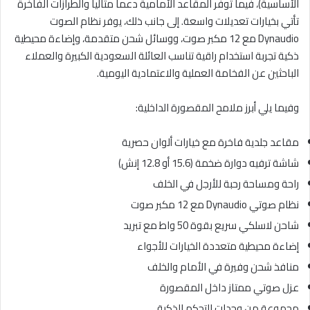
الأساسية)، فيما توفر المقاعد الأمامية دعماً مثالياً والطرازات الفاخرة
تأتي بخيارات تعديلات واسعة. إلى جانب ذلك، يوفر نظام الصوت
Dynaudio مع 12 مكبر صوت، ووسائل شحن متقدمة، وإضاءة محيطية
ذكية تجربة استخدام راقية تناسب العائلة السعودية الكبيرة والعملاء
الباحثين عن الفخامة العملية والاعتمادية اليومية.
وفيما يلي أبرز ملامح المقصورة الداخلية:
مقاعد جلدية فاخرة مع خيارات ألوان حصرية
شاشة ترفيه دوارة ضخمة (15.6 أو 12.8 إنش)
راحة ومساحة رحبة للأرجل في الخلف
نظام صوتي Dynaudio مع 12 مكبر صوت
شاحن لاسلكي سريع بقوة 50 واط مع تبريد
إضاءة محيطية متعددة الخيارات للأجواء
منافذ شحن وفيرة في الأمام والخلف
عزل صوتي ممتاز داخل المقصورة
مجموعة من وحدات التحكم الذكية