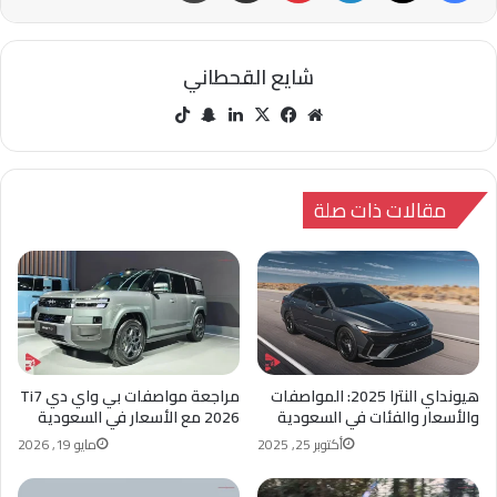
شايع القحطاني
مو
في
‫X
لينك
سنا
‫Tik
قع
سب
دإن
ب
Tok
الوي
وك
تشا
ب
ت
مقالات ذات صلة
هيونداي النترا 2025: المواصفات
مراجعة مواصفات بي واي دي Ti7
والأسعار والفئات في السعودية
2026 مع الأسعار في السعودية
أكتوبر 25, 2025
مايو 19, 2026