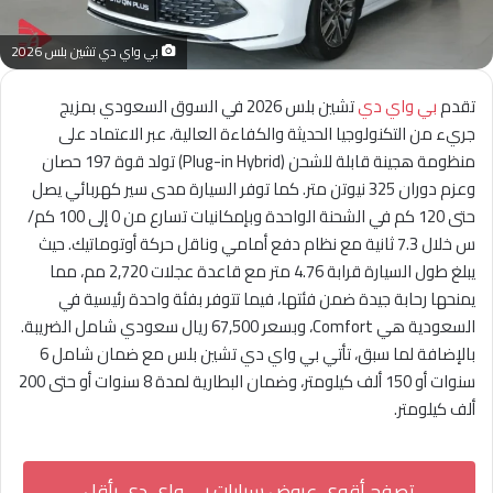
بي واي دي تشين بلس 2026
تقدم
بي واي دي
تشين بلس 2026 في السوق السعودي بمزيج
جريء من التكنولوجيا الحديثة والكفاءة العالية، عبر الاعتماد على
منظومة هجينة قابلة للشحن (Plug-in Hybrid) تولد قوة 197 حصان
وعزم دوران 325 نيوتن متر. كما توفر السيارة مدى سير كهربائي يصل
حتى 120 كم في الشحنة الواحدة وبإمكانيات تسارع من 0 إلى 100 كم/
س خلال 7.3 ثانية مع نظام دفع أمامي وناقل حركة أوتوماتيك. حيث
يبلغ طول السيارة قرابة 4.76 متر مع قاعدة عجلات 2,720 مم، مما
يمنحها رحابة جيدة ضمن فئتها، فيما تتوفر بفئة واحدة رئيسية في
السعودية هي Comfort، وبسعر 67,500 ريال سعودي شامل الضريبة.
بالإضافة لما سبق، تأتي بي واي دي تشين بلس مع ضمان شامل 6
سنوات أو 150 ألف كيلومتر، وضمان البطارية لمدة 8 سنوات أو حتى 200
ألف كيلومتر.
تصفح أقوى عروض سيارات بي واي دي بأقل