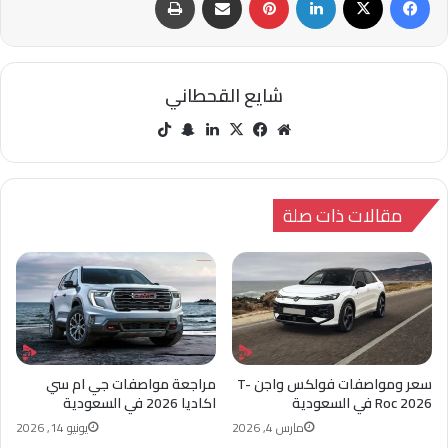
شايع القحطاني
مو
في
‫X
لينك
سنا
‫Tik
قع
سب
دإن
ب
Tok
الوي
وك
تشا
ب
ت
مقالات ذات صلة
سعر ومواصفات فولكس واجن T-
مراجعة مواصفات جي ام سي
Roc 2026 في السعودية
اكاديا 2026 في السعودية
مارس 4, 2026
يونيو 14, 2026