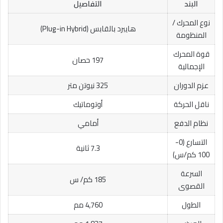
البند
التفاصيل
نوع المحرك /
هايبرد بالقابس (Plug-in Hybrid)
المنظومة
قوة المحرك
197 حصان
الإجمالية
عزم الدوران
325 نيوتن متر
ناقل الحركة
أوتوماتيك
نظام الدفع
أمامي
التسارع (0-
7.3 ثانية
100 كم/س)
السرعة
185 كم/ س
القصوى
الطول
4,760 مم