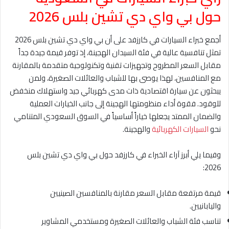
حول بي واي دي تشين بلس 2026
أجمع خبراء السيارات في كارزفد على أن بي واي دي تشين بلس 2026
تمثل تنافسية عالية في فئة السيدان الهجينة، إذ توفر قيمة جيدة جداً
مقابل السعر المطروح وتجهيزات تقنية وتكنولوجية متقدمة بالمقارنة
مع المنافسين، لهذا يوصى بها للشباب والعائلات الصغيرة، ولمن
يبحثون عن سيارة اقتصادية ذات مدى كهربائي جيد واستهلاك منخفض
للوقود. فقوة أداء منظومتها الهجينة إلى جانب الخيارات العملية
والضمان الممتد يجعلها خياراً أساسياً في السوق السعودي المتنامي
نحو
السيارات الكهربائية
والهجينة.
وفيما يلي أبرز آراء الخبراء في كارزفد حول بي واي دي تشين بلس
2026:
قيمة مرتفعة مقابل السعر مقارنة بالمنافسين الصينيين
واليابانيين.
تناسب فئة الشباب والعائلات الصغيرة ومستخدمي المشاوير