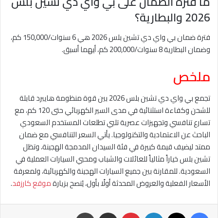
ما فترة الضمان على بي واي دي تشين بلس
2026 والبطارية؟
فترة ضمان بي واي دي تشين بلس 2026 هي 6 سنوات/150,000 كم،
وضمان البطارية 8 سنوات/200,000 كم، أيهما أسبق.
ملخص
تجمع بي واي دي تشين بلس 2026 بين قوة منظومة هايبرد قابلة
للشحن وكفاءة استثنائية في مدى السير الكهربائي حتى 120 كم، مع
تسارع تنافسي وتجهيزات عصرية تلبي تطلعات المستخدم السعودي
الباحث عن الاعتمادية والتكنولوجيا. يأتي السعر التنافسي مع ضمان
ممتد ليضيف قيمة كبيرة في فئة السيدان المدمجة الهجينة، وتظل
تشين بلس خياراً مثالياً للعائلات والشباب ومحبي السيارات العملية في
السعودية. للمقارنة بين جميع السيارات الهجينة والكهربائية، ولمعرفة
الأسعار الفعلية والعروض المحدثة أولًا بأول، يُنصح بزيارة
موقع كارزفد
.
فيسبوك
‫X
لينكدإن
بينتيريست
مشاركة عبر البريد
طباعة