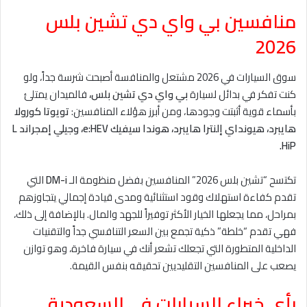
منافسين بي واي دي تشين بلس
2026
سوق السيارات في 2026 مشتعل والمنافسة أصبحت شرسة جداً، ولو
كنت تفكر في بدائل لسيارة
بي واي دي تشين بلس،
فالميدان يمتلئ
بأسماء قوية أثبتت وجودها، ومن أبرز هؤلاء المنافسين:
تويوتا كورولا
هايبرد، هيونداي إلنترا هايبرد، هوندا سيفيك e:HEV، وجيلي إمجراند L
HiP.
تكتسح “تشين بلس 2026” المنافسين بفضل منظومة الـ
DM-i
التي
تقدم كفاءة استهلاك وقود استثنائية ومدى قيادة إجمالي يتجاوزهم
بمراحل، مما يجعلها الخيار الأكثر توفيراً للجهد والمال. بالإضافة إلى ذلك،
فهي تقدم “خلطة” ذكية تجمع بين السعر التنافسي جداً والتقنيات
الداخلية المتطورة التي تجعلك تشعر أنك في سيارة فاخرة، وهو توازن
يصعب على المنافسين التقليديين تحقيقه بنفس القيمة.
رأي خبراء السيارات في السعودية