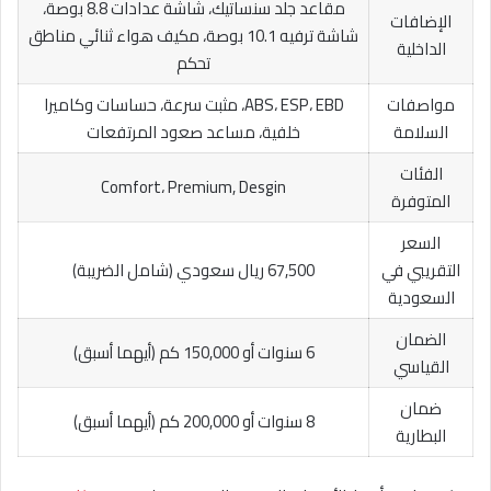
مقاعد جلد سنساتيك، شاشة عدادات 8.8 بوصة،
الإضافات
شاشة ترفيه 10.1 بوصة، مكيف هواء ثنائي مناطق
الداخلية
تحكم
مواصفات
ABS، ESP، EBD، مثبت سرعة، حساسات وكاميرا
السلامة
خلفية، مساعد صعود المرتفعات
الفئات
Comfort، Premium, Desgin
المتوفرة
السعر
التقريبي في
67,500 ريال سعودي (شامل الضريبة)
السعودية
الضمان
6 سنوات أو 150,000 كم (أيهما أسبق)
القياسي
ضمان
8 سنوات أو 200,000 كم (أيهما أسبق)
البطارية