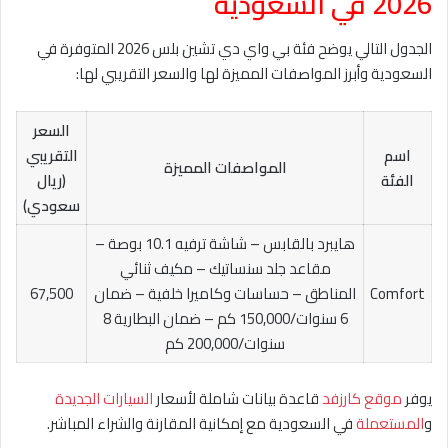
2026 في السعودية
الجدول التالي يوضح فئة بي واي دي تشين بلس 2026 المتوفرة في
السعودية وأبرز المواصفات المميزة لها والسعر التقريبي لها:
السعر
اسم
التقريبي
المواصفات المميزة
الفئة
(ريال
سعودي)
هايبرد بالقابس – شاشة ترفيه 10.1 بوصة –
مقاعد جلد سنساتيك – مكيف ثنائي
Comfort
المناطق – حساسات وكاميرا خلفية – ضمان
67,500
6 سنوات/150,000 كم – ضمان البطارية 8
سنوات/200,000 كم
يوفر
موقع كارزفد
قاعدة بيانات شاملة لأسعار
السيارات الجديدة
و
المستعملة
في السعودية مع إمكانية المقارنة والشراء المباشر.