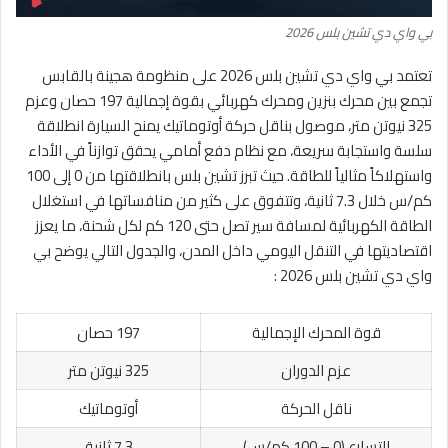
بي واي دي تشين بلس 2026
تعتمد بي واي دي تشين بلس 2026 على منظومة هجينة بالقابس
تجمع بين محرك بنزين ومحرك كهربائي بقوة إجمالية 197 حصان وعزم
325 نيوتن متر، موصول بناقل حركة أوتوماتيك يمنح السيارة انطلاقة
سلسة واستجابة سريعة، مع نظام دفع أمامي يحقق توازناً في الأداء
واستهلاكاً مثالياً للطاقة. حيث تبرز تشين بلس بانطلاقتها من 0 إلى 100
كم/س خلال 7.3 ثانية، وتتفوق على كثير من منافساتها في استغلال
الطاقة الكهربائية لمسافة سير تصل حتى 120 كم لكل شحنة، ما يعزز
اقتصاديتها في التنقل اليومي داخل المدن، والجدول التالي يوضح بي
واي دي تشين بلس 2026 :
قوة المحرك الإجمالية
197 حصان
عزم الدوران
325 نيوتن متر
ناقل الحركة
أوتوماتيك
التسارع (0 – 100 كم/س)
7.3 ثانية