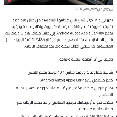
بي واي دي تشين بلس 2026
تعزز بي واي دي تشين بلس مكانتها التنافسية من خلال منظومة
تقنية متطورة تشمل شاشات رقمية متجاوبة، ونظام ملاحة وترفيه
يدعم Apple CarPlay وAndroid Auto، إلى جانب مكيف هواء أوتوماتيك
ثنائي المناطق مع فتحات هواء خلفية وفلتر PM2.5 لتنقية الهواء داخل
المقصورة، ما يضفي أجواءً صحية ومريحة لمختلف الركاب.
وفيما يلي أبرز أنظمة التقنية والراحة:
شاشة معلومات وترفيه قياس 10.1 بوصة تدعم اللمس.
دعم متكامل لـ Apple CarPlay وAndroid Auto.
نظام صوتي متطور مكون من 6 سماعات موزعة لتحسين تجربة
الاستماع.
مكيف هواء أوتوماتيك مزدوج المناطق لراحة جميع الركاب مع
فتحات خلفية مستقلة.
فلتر PM2.5 لتنقية جودة الهواء ومكافحة ملوثات الجو بشكل