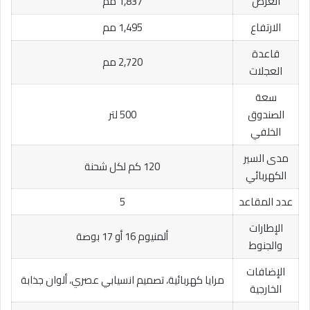
العرض
1,837 مم
الارتفاع
1,495 مم
قاعدة
2,720 مم
العجلات
سعة
الصندوق
500 لتر
الخلفي
مدى السير
120 كم لكل شحنة
الكهربائي
عدد المقاعد
5
الإطارات
ألمنيوم 16 أو 17 بوصة
والجنوط
الإضافات
مرايا كهربائية، تصميم انسيابي عصري، ألوان جذابة
الخارجية