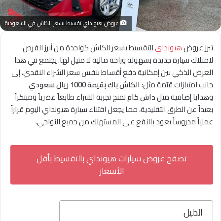
عروض هيونداي تقسيط بسعر الكاش في السعودية
تبرز عروض
هيونداي
التقسيط بسعر الكاش كواحدة من أبرز الفرص
لامتلاك سيارة جديدة بسهولة وراحة مالية لا مثيل لها. يجتمع في هذا
العرض الذكي بين إمكانية دفع أقساط بنفس سعر الشراء النقدي، إلى
جانب امتيازات قيّمة مثل:
الكاش باك بقيمة 1000 ريال سعودي
وهدايا إضافية مثل
داش كام
تمنح تجربة الشراء طابعاً عصرياً ومبتكراً
بعيداً عن الطرق التقليدية، مما يجعل اقتناء سيارة هيونداي اليوم قراراً
عملياً مدروساً يعود بالنفع على المستهلك من جميع النواحي.
تصفح عروض سيارات هيونداي بالتقسيط بأقل
الأسعار
الدليل