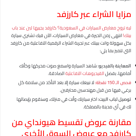
مزايا الشراء عبر كارزفد
ليه تروح معارض السيارات في السعودية؟ كارزفد يجيبها لين عند باب
بيتك!
انتهى زمن الحيرة في معارض السيارات، الآن فيك تشتري سيارة
بكل سهولة وانت ببيتك عبر تجربة الشراء الرقمية التفاعلية من كارزفد
التي تتميز بما يلي:
المعاينة بالفيديو:
شاهد السيارة واسمع صوت محركها وكأنك
أمامها، بفضل
الفيديوهات التفاعلية
الصادقة.
فحص الـ 150 نقطة:
لا نبيعك سيارة إلا بعد التأكد من سلامة كل
برغي فيها من قبل مهندسين محترفين.
توصيل لباب البيت:
اختر سيارتك وأنت في منزلك، وسنقوم بإيصالها
لك في أي مدينة بالمملكة.
مقارنة عروض تقسيط هيونداي من
كارزفد مع عروض السوق الأخرى