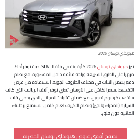
هيونداي توسان 2026
تبرز
هيونداي توسان
2026 كأيقونة في فئة الـ SUV، حيث توفر أداءً
مبهراً على الطرق السريعة وراحة فائقة داخل المقصورة، مع نظام
دفع يضمن الثبات في مختلف الظروف الجوية. الاستفادة من عرض
التقسيط بسعر الكاش على التوسان تعني توفير آلاف الريالات التي كانت
ستذهب كرسوم تمويل، مع ضمان “شيلد” المجاني الذي يحمي قلب
السيارة (المحرك والجير) ونظام التكييف لعام كامل، لتستمتع برحلاتك
العائلية دون قلق.
تصفح أقوى عروض هيونداي توسان الحصرية