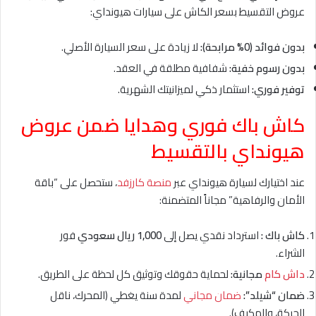
عروض التقسيط بسعر الكاش على سيارات هيونداي:
بدون فوائد (0% مرابحة):
لا زيادة على سعر السيارة الأصلي.
بدون رسوم خفية:
شفافية مطلقة في العقد.
توفير فوري:
استثمار ذكي لميزانيتك الشهرية.
كاش باك فوري وهدايا ضمن عروض
هيونداي بالتقسيط
عند اختيارك لسيارة هيونداي عبر
منصة كارزفد
، ستحصل على “باقة
الأمان والرفاهية” مجاناً المتضمنة:
كاش باك :
استرداد نقدي يصل إلى
1,000 ريال سعودي
فور
الشراء.
داش كام
مجانية:
لحماية حقوقك وتوثيق كل لحظة على الطريق.
ضمان “شيلد”:
ضمان مجاني
لمدة سنة يغطي (المحرك، ناقل
الحركة، والمكيف).