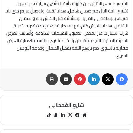
التقسيط بسعر الكاش من كارزفد، أنت لا تشتري سيارة فحسب، بل
تشتري راحة البال مع ضمان شامل، هدايا تقنية، وتوصيل سريع حتى باب
منزلك. بالإضافة إلى المزايا الإستثنائية مثل الكاش باك والضمان
الشامل وهدايا الداش كام، فهدف كارزفد هو إعادة تعريف تجربة
شراء السيارات عبر الفحص الدقيق، التقييمات الصادقة، وأساليب العرض
الحديثة المرئية بالفيديو لضمان راحة المشتري والقيمة العملية للعرض
مقارنة بالسوق، مع ترسيخ الثقة بفضل الضمان وخدمة التوصيل
السريع.
فيسبوك
‫X
لينكدإن
بينتيريست
مشاركة عبر البريد
طباعة
شايع القحطاني
مو
في
‫X
لينك
سنا
‫Tik
قع
سب
دإن
ب
Tok
الوي
وك
تشا