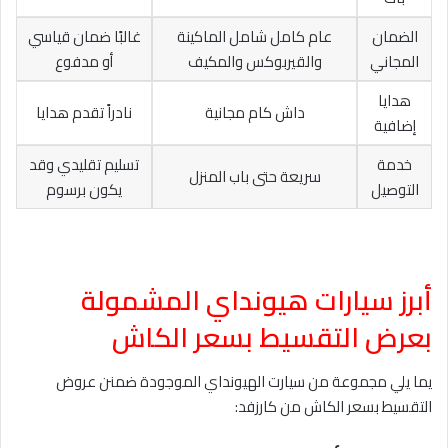
الضمان
عام كامل شامل الماكينة
غالبًا ضمان قياسي
المجاني
والقيربوكس والمكيف
أو مدفوع
هدايا
داش كام مجانية
نادراً تقدم هدايا
إضافية
خدمة
تسليم تقليدي وقد
سريعة حتى باب المنزل
التوصيل
يكون برسوم
أبرز سيارات هيونداي المشمولة
بعرض التقسيط بسعر الكاش
يما يلي مجموعة من سيارت الهيونداي الموجودة ضمنن عروض
التقسيط بسعر الكاش من كارزفد: