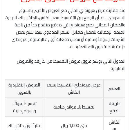
عند مقارنة عرض هيونداي الحالي مع العروض الأخرى بالسوق
السعودي، نجد أن الجمع بين التقسيط بسعر الكاش، الكاش باك، الهدية،
والضمان المجاني يضع هيونداي في موقع متقدم جداً من ناحية
القيمة الإجمالية للعميل مقابل السعر المدفوع. بينما تضع بعض
الشركات رسوماً إضافية أو تتطلب دفعات أولى عالية، توفر هيونداي
حزمة شاملة دون تلك التعقيدات.
الجدول التالي يوضح فروق عروض التقسيط من كارزفد والعروض
التقليدية:
عرض هيونداي التقسيط بسعر
العروض التقليدية
العنصر
الكاش
بالسوق
طريقة
تقسيط بفوائد
تقسيط بلا فوائد إضافية
الدفع
ورسوم إدارية
الكاش
حتى 1,000 ريال
غالباً دون كاش باك
باك