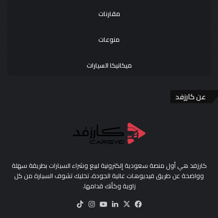
مقارنات
منوعات
ميكانيكا السيارات
عن كارزفد
كارزفد هي أول منصة سعودية إلكترونية لبيع وشراء السيارات بطريقة سهلة
وواضحة عن طريق فيديوهات عالية الجودة، تخليك تشوف السيارة من كل
زاوية وكأنك قدامها.
‫X
فيسبوك
لينكدإن
‫YouTube
انستقرام
‫TikTok