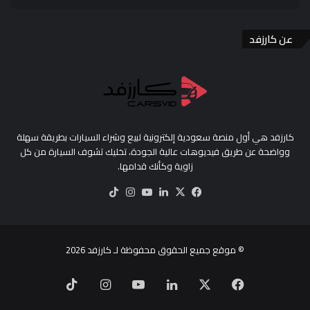
عن كارزفد
كارزفد هي أول منصة سعودية إلكترونية لبيع وشراء السيارات بطريقة سهلة
وواضحة عن طريق فيديوهات عالية الجودة، تخليك تشوف السيارة من كل
زاوية وكأنك قدامها.
‫X
فيسبوك
لينكدإن
‫YouTube
انستقرام
‫TikTok
© موقع جميع الحقوق محفوظة لـ
كارزفد
2026
‫X
فيسبوك
لينكدإن
‫YouTube
انستقرام
‫TikTok