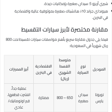
شيري أريزو 5: سيدان صغيرة بإمكانيات جيدة.
هيونداي جراند i10: هاتشباك صغيرة بموثوقية عالية واقتصادية
في البنزين.
مقارنة مختصرة لأبرز سيارات التقسيط
فيما يلي جدول مقارنة سريع بأهم مواصفات سيارات تقسيط تحت 800
ريال شهرياً في السعودية:
متوسط
نوع
القسط
الاقتصادية
الموديل
أبرز المميزات
السيارة
الشهري
في البنزين
(ريال)
عملية جداً،
تويوتا
سيدان
انتشرت قطعها،
650 – 800
ممتازة
يارس
صغيرة
قير اوتوماتيك/
عادي