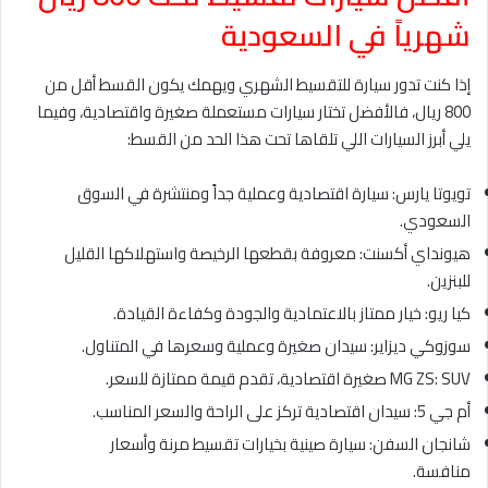
شهرياً في السعودية
إذا كنت تدور سيارة للتقسيط الشهري ويهمك يكون القسط أقل من
800 ريال، فالأفضل تختار سيارات مستعملة صغيرة واقتصادية، وفيما
يلي أبرز السيارات اللي تلقاها تحت هذا الحد من القسط:
تويوتا يارس: سيارة اقتصادية وعملية جداً ومنتشرة في السوق
السعودي.
هيونداي أكسنت: معروفة بقطعها الرخيصة واستهلاكها القليل
للبنزين.
كيا ريو: خيار ممتاز بالاعتمادية والجودة وكفاءة القيادة.
سوزوكي ديزاير: سيدان صغيرة وعملية وسعرها في المتناول.
MG ZS: SUV صغيرة اقتصادية، تقدم قيمة ممتازة للسعر.
أم جي 5: سيدان اقتصادية تركز على الراحة والسعر المناسب.
شانجان السفن: سيارة صينية بخيارات تقسيط مرنة وأسعار
منافسة.