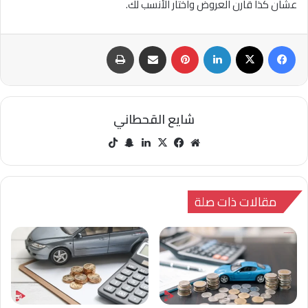
عشان كذا قارن العروض واختار الأنسب لك.
فيسبوك
‫X
لينكدإن
بينتيريست
مشاركة عبر البريد
طباعة
شايع القحطاني
مو
في
‫X
لينك
سنا
‫Tik
قع
سب
دإن
ب
Tok
الوي
وك
تشا
ب
ت
مقالات ذات صلة