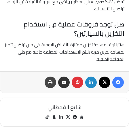
تفضل SUV صغير عملي ومظهر رياضي مع سهولة القيادة في الزحام،
تراكس الأنسب لك.
هل توجد فروقات عملية في استخدام
التخزين بالسيارتين؟
سنترا توفر مساحة تخزين ممتازة للأغراض اليومية، في حين تراكس تتميز
بمساحة تخزين مرنة تلائم الاستخدامات المختلفة خاصة مع طي
المقاعد الخلفية.
فيسبوك
‫X
لينكدإن
بينتيريست
مشاركة عبر البريد
طباعة
شايع القحطاني
مو
في
‫X
لينك
سنا
‫Tik
قع
سب
دإن
ب
Tok