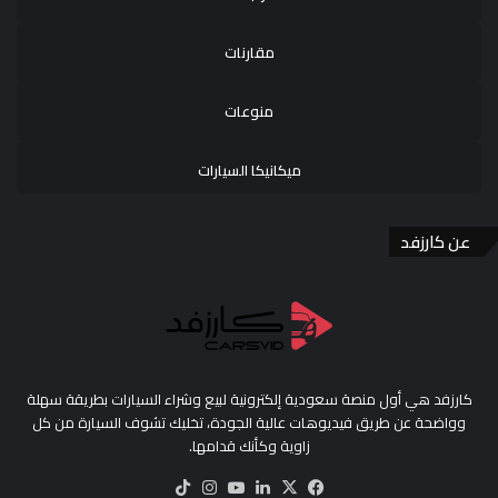
مقارنات
منوعات
ميكانيكا السيارات
عن كارزفد
كارزفد هي أول منصة سعودية إلكترونية لبيع وشراء السيارات بطريقة سهلة
وواضحة عن طريق فيديوهات عالية الجودة، تخليك تشوف السيارة من كل
زاوية وكأنك قدامها.
‫X
فيسبوك
لينكدإن
‫YouTube
انستقرام
‫TikTok