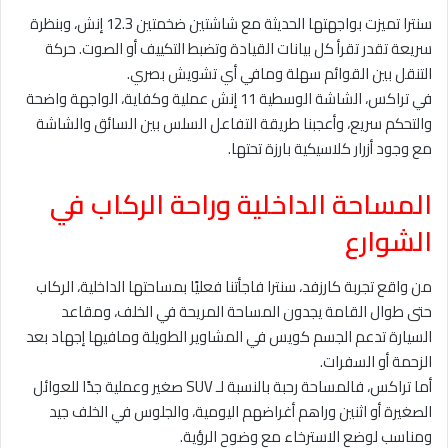
سنترا تميزت بواجهتها الحديثة مع شاشتين ضخمتين 12.3 إنش، وبنظرة
سريعة تقدر تقرأ كل بيانات القيادة وتضبط التكييف أو الصوت. حركة
التنقل بين القوائم سهلة ومافي أي تشويش بصري.
في تراكس، الشاشة الوسطية 11 إنش عملية وكفاية، الواجهة واضحة
والتحكم سريع، وأعجبنا طريقة التفاعل السلس بين السائق والشاشة
مع وجود أزرار كلاسيكية بارزة تحتها.
المساحة الداخلية وراحة الركاب في
الشوارع
من واقع تجربة كارزفد، سنترا فاجأتنا فعليًا بمساحتها الداخلية، الركاب
حتى طوال القامة يجدون المساحة المريحة في الخلف، ومقاعد
السيارة تدعم الجسم كويس في المشاوير الطويلة ومافيها إجهاد بعد
الزحمة أو السفرات.
أما تراكس، فالمساحة رحبة بالنسبة لـ SUV صغير وعملية جدًا للعوائل
الصغيرة أو اثنين وراهم أغراضهم اليومية، والجلوس في الخلف جيد
ومناسب لوضع الاسترخاء مع وضوح الرؤية.