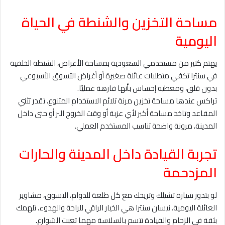
مساحة التخزين والشنطة في الحياة
اليومية
يهتم كثير من مستخدمي السعودية بمساحة الأغراض، الشنطة الخلفية
في سنترا تكفي متطلبات عائلة صغيرة أو أغراض التسوق الأسبوعي
بدون قلق، ومعطيه إحساس بأنها فارهة عمليًا.
تراكس عندها مساحة تخزين مرنة تلائم الاستخدام المتنوع، تقدر تثني
المقاعد وتاخذ مساحة أكبر لأي عزبة أو وقت الخروج البر أو حتى داخل
المدينة، مرونة واضحة تناسب المستخدم العملي.
تجربة القيادة داخل المدينة والحارات
المزدحمة
لو بتدور سيارة تشيلك وتريحك مع كل طلعة للدوام، التسوق، مشاوير
العائلة اليومية، نيسان سنترا هي الخيار الراقي للراحة والهدوء، تلهمك
بثقة في الزحام والقيادة تتسم بالسلاسة مهما تعبت الشوارع.