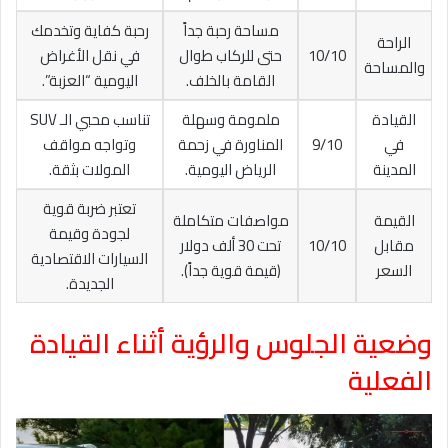
مساحة رحبة جداً
رحبة كفاية وتخدمك
الراحة
10/10
حتى للركاب طوال
في نقل الأغراض
والمساحة
القامة بالخلف.
اليومية “العزبة”.
القيادة
ملمومة وسهلة
تناسب محبي الـ SUV
في
9/10
المناورة في زحمة
وتواجه مواقف
المدينة
الرياض اليومية.
المولات بثقة.
تعتبر ضربة قوية
القيمة
مواصفات متكاملة
لجودة وقيمة
مقابل
10/10
تحت 30 ألف دولار
السيارات الاقتصادية
السعر
(قيمة قوية جداً).
الجديدة.
وضعية الجلوس والرؤية أثناء القيادة
الفعلية