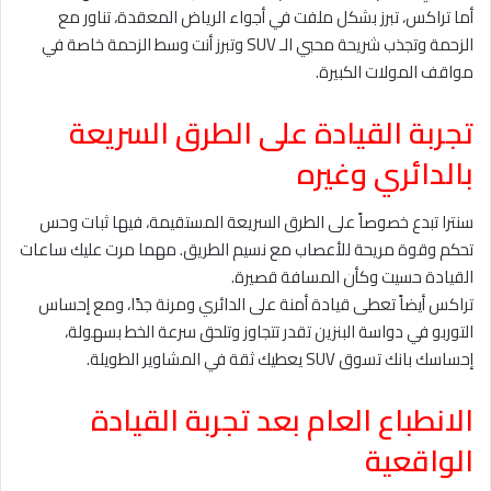
أما تراكس، تبرز بشكل ملفت في أجواء الرياض المعقدة، تناور مع
الزحمة وتجذب شريحة محبي الـ SUV وتبرز أنت وسط الزحمة خاصة في
مواقف المولات الكبيرة.
تجربة القيادة على الطرق السريعة
بالدائري وغيره
سنترا تبدع خصوصاً على الطرق السريعة المستقيمة، فيها ثبات وحس
تحكم وقوة مريحة للأعصاب مع نسيم الطريق. مهما مرت عليك ساعات
القيادة حسيت وكأن المسافة قصيرة.
تراكس أيضاً تعطى قيادة أمنة على الدائري ومرنة جدًا، ومع إحساس
التوربو في دواسة البنزين تقدر تتجاوز وتلحق سرعة الخط بسهولة،
إحساسك بانك تسوق SUV يعطيك ثقة في المشاوير الطويلة.
الانطباع العام بعد تجربة القيادة
الواقعية