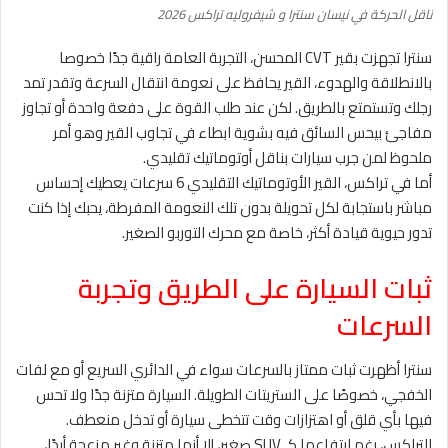
ناقل الحركة في نيسان سنترا و شيفروليه تراكس 2026
سنترا تجهزت بقير CVT المحسن، التجربة العامة راقية جدًا خصوصا
بالانطلاقة والهدوء، القير يحافظ على نعومة انتقال السرعة وتقدر تمد
رجلك وتستمتع بالطريق. لكن عند طلب القوة على دفعة واحدة أو تجاوز
مفاجئ بيحس السائق فيه بشوية ابطاء في تجاوب القير وهو أمر
ملحوظ لمن جرب سيارات بناقل أوتوماتيك تقليدي.
أما في تراكس، القير الأوتوماتيك التقليدي 6 سرعات يعطيك إحساس
مباشر باستجابة لكل تحويلة بدون تلك النعومة المفرطة، يحبك إذا كنت
تدور حيوية قيادة أكثر، خاصة مع محرك التوربو الصغير.
ثبات السيارة على الطريق وتجربة
السرعات
سنترا أظهرت ثبات ممتاز بالسرعات سواء في الدائري السريع أو مع لفات
الخفجي، خصوصًا على الستريتات الطويلة. السيارة متزنة جدًا ولا تحس
فيها بأي قلق أو اهتزازات وقت تتخطى سيارة أو تدخل منعطف.
التراكس، رغم ارتفاعها كـ SUV صغير، إلا أنها متزنة وغير مزعجة أبدًا،