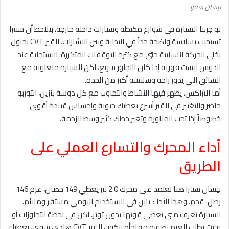
نيسان سنترا
لو جربنا السيارة في شوارع مكتظة وسيارات داخلة خارجة، بنلاحظ أن سنترا
تستجيب بسلاسة واضحة جداً في البداية وبين الاشارات، القير CVT يحاول
يخلي الحركة انسيابية حتى مع كثرة التوقفات المتكررة. الاستجابة عند
الدوس ليست فورية إذا كان التجاوز سريع، لكن السيارة متعاونة مع
السائق اللي يدور راحة وسلاسة أكثر من الحدة.
أما التراكس، يظهر فيها النشاط والتجاوب مع كل دوسة بنزين، التوربو
حاضر والتغيير في القير أسرع يعطيك حيوية وإحساس قيادة أقوى
خصوصاً إذا تحب المناورة وتغير خطك كثير وسط الزحمة.
أداء المحرك والتسارع العملي على
الطريق
نيسان سنترا هنا تعتمد على محرك 2.0 لتر يعطي 149 حصان، عزم 146
رطل-قدم، وهذا الأداء باين في الاستخدام اليومي مستقر وملائم.
السيارة تعرف متى تعطي قوتها بدون توتر، لكن في لحظة التجاوزات أو
وقت تطلب العزم بصورة مفاجأة بيكون القير CVT هادي شوي، يعطيك