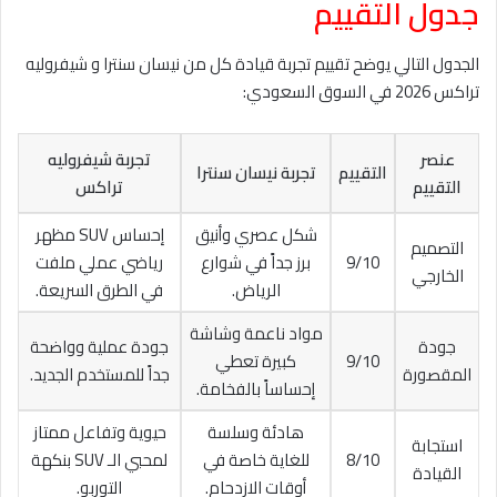
جدول التقييم
الجدول التالي يوضح تقييم تجربة قيادة كل من نيسان سنترا و شيفروليه
تراكس 2026 في السوق السعودي:
عنصر
تجربة شيفروليه
التقييم
تجربة نيسان سنترا
التقييم
تراكس
شكل عصري وأنيق
إحساس SUV مظهر
التصميم
9/10
برز جداً في شوارع
رياضي عملي ملفت
الخارجي
الرياض.
في الطرق السريعة.
مواد ناعمة وشاشة
جودة
جودة عملية وواضحة
9/10
كبيرة تعطي
المقصورة
جداً للمستخدم الجديد.
إحساساً بالفخامة.
هادئة وسلسة
حيوية وتفاعل ممتاز
استجابة
8/10
للغاية خاصة في
لمحبي الـ SUV بنكهة
القيادة
أوقات الازدحام.
التوربو.