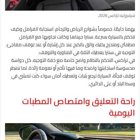
شيفروليه تراكس 2026
يهمنا دايمًا، خصوصاً بشوارع الرياض والزحام، استجابة الفرامل وكيف
تتحكم بالسيارة بسرعة. سنترا جربناها وكانت تجاوبها مع الفرامل
مطمئن ومتدرج يخليك واثق بالكبح عند كل إشارة أو عند توقف مفاجئ.
التوجيه في سنترا يعطيك الثقة في المناورة والتوقف.
في تراكس، التحكم بالنظام واضح خاصة مع خفة التوجيه، كل دواسة
محسوسة استجابتها واضحة وما فيها تأخير أو نعومة زائدة. لما تضطر
توقف فجأة، السيارة ترجع بثبات وتعطيك أمان سواء كنت تمشي في
وسط البلد أو على الدائري.
راحة التعليق وامتصاص المطبات
اليومية