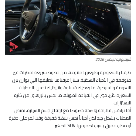
شيفروليه تراكس 2026
طرقنا بالسعودية بطبيعتها متنوعة، من خطوط سريعة لمطبات غير
متوقعة في الأحياء السكنية. سنترا عرفناها بتعليقها اللي يوازن بين
النعومة والسيطرة، ما يعطيك قساوة ولا يخليك تحس بالمطبات
الصغيرة كثير. حتى في القيادة الطويلة، ما تحس بالإرهاق من كثرة
الاهتزازات.
أما تراكس فالراحه واضحة خصوصا مع ارتفاع جسم السيارة، تمتص
المطبات بشكل جيد لكن أحياناً تحس بنبضة خفيفة وقت تمر على حفرة
أو مطب عميق بسبب تصميمها SUV الصغير.