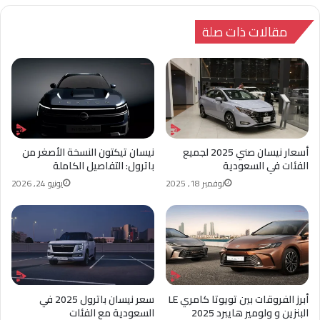
الوي
وك
تشا
ب
ت
مقالات ذات صلة
أسعار نيسان صني 2025 لجميع
نيسان تيكتون النسخة الأصغر من
الفئات في السعودية
باترول: التفاصيل الكاملة
نوفمبر 18, 2025
يونيو 24, 2026
أبرز الفروقات بين تويوتا كامري LE
سعر نيسان باترول 2025 في
البنزين و ولومير هايبرد 2025
السعودية مع الفئات