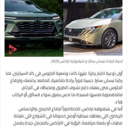
تجربة قيادة نيسان سنترا و شيفروليه تراكس 2026
أول نوعية اختبار ركزنا عليها كانت وضعية الجلوس في كلا السيارتين. لما
ركبنا نيسان سنترا، حسينا فوراً براحة متناهية، المقعد يحتضنك وارتفاع
الجلوس متزن يعينك دايم تشوف الطريق ومحيطك في الزحام،
فالمقصورة نفسها فسيحة ما تحس بضيق سواء للسائق أو الركاب
وراء.
أما في شيفروليه تراكس، تلاحظ فوراً ارتفاع الكرسي والإحساس
الرياضي اللي يعطيك سيطرة أوضح خصوصًا في الشوارع اللي مليانة
مطبات أو بقعة مرتفعة. الرؤية في التراكس بالمجمل جيدة بفضل