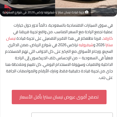
تجربة قيادة نيسان سنترا و شيفروليه تراكس 2026 في شوارع السعودية
في سوق السيارات الاقتصادية بالسعودية، دائماً تدور حول خيارات
عملية تجمع الراحة مع السعر المناسب. من واقع تجربة فريقنا في
كارزفد
، قررنا نطلعكم في هذا التقرير التفصيلي على تجربة قيادة
نيسان
سنترا
2026 و
شيفروليه
تراكس 2026 في شوارع الرياض، ضمن الدائري
السريع، وزحام الأسواق مع التركيز على كل الجوانب اللي تهم المستخدم
فعلياً في السعودية – من الإحساس خلف الدريكسون إلى الراحة
الداخلية والتقنيات وسهولة الاستخدام اليومي. كل تقييم وملاحظة هنا
جاي من تجربة قيادة حقيقية فقط، ونترك الأرقام والمواصفات الجافة
على جنب.
تصفح أقوى عروض نيسان سنترا بأقل الأسعار