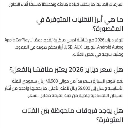
السرعات العالية، ما يتطلب قيادة هادئة وتخطيطًا مسبقًا أثناء التجاوز.
ما هي أبرز التقنيات المتوفرة في
المقصورة؟
تتوفر ديزاير 2026 مع شاشة لمس مركزية تقدم دعمًا لـ Apple CarPlay
وAndroid Auto، بلوتوث، USB، AUX، أزرار تحكم صوتية في المقود،
ومثبت سرعة في بعض الفئات.
هل سعر ديزاير 2026 يعتبر منافسًا بالفعل؟
نعم، تتوفر السيارة بسعر يبدأ من حوالي 48,500 ريال سعودي للفئة
الأساسية ويصل إلى 59,800 ريال للفئة الأعلى، ما يجعلها واحدة من أكثر
السيدان الاقتصادية جاذبية من حيث القيمة مقابل السعر.
هل يوجد فروقات ملحوظة بين الفئات
المتوفرة؟