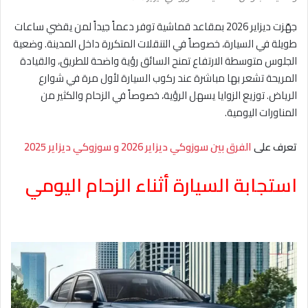
جهّزت ديزاير 2026 بمقاعد قماشية توفر دعماً جيداً لمن يقضي ساعات
طويلة في السيارة، خصوصاً في التنقلات المتكررة داخل المدينة. وضعية
الجلوس متوسطة الارتفاع تمنح السائق رؤية واضحة للطريق، والقيادة
المريحة تشعر بها مباشرة عند ركوب السيارة لأول مرة في شوارع
الرياض. توزيع الزوايا يسهل الرؤية، خصوصاً في الزحام والكثير من
المناورات اليومية.
تعرف على
الفرق بين سوزوكي ديزاير 2026 و سوزوكي ديزاير 2025
استجابة السيارة أثناء الزحام اليومي