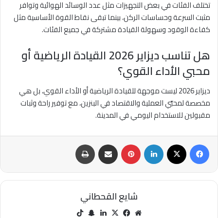
تختلف الفئات في بعض التجهيزات مثل عدد الوسائد الهوائية وتوافر
مثبت السرعة وحساسات الركن، بينما تبقى نقاط القوة الأساسية مثل
كفاءة الوقود وسهولة القيادة مشتركة في جميع الفئات.
هل تناسب ديزاير 2026 القيادة الرياضية أو
محبي الأداء القوي؟
ديزاير 2026 ليست موجهة للقيادة الرياضية أو الأداء القوي، بل هي
مخصصة لمحبّي العملية والاقتصاد في البنزين، مع توفير راحة وثبات
مقبولين للاستخدام اليومي في المدينة.
فيسبوك
‫X
لينكدإن
بينتيريست
مشاركة عبر البريد
طباعة
شايع القحطاني
مو
في
‫X
لينك
سنا
‫Tik