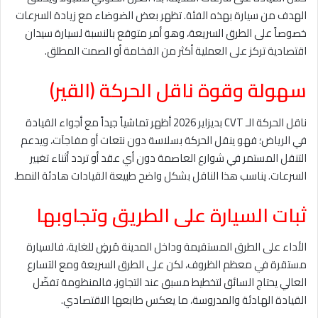
الهدف من سيارة بهذه الفئة. تظهر بعض الضوضاء مع زيادة السرعات
خصوصاً على الطرق السريعة، وهو أمر متوقع بالنسبة لسيارة سيدان
اقتصادية تركز على العملية أكثر من الفخامة أو الصمت المطلق.
سهولة وقوة ناقل الحركة (القير)
ناقل الحركة الـ CVT بديزاير 2026 أظهر تماشياً جيداً مع أجواء القيادة
في الرياض؛ فهو ينقل الحركة بسلاسة دون نتعات أو مفاجآت، ويدعم
التنقل المستمر في شوارع العاصمة دون أي عقد أو تردد أثناء تغيير
السرعات. يناسب هذا الناقل بشكل واضح طبيعة القيادات هادئة النمط.
ثبات السيارة على الطريق وتجاوبها
الأداء على الطرق المستقيمة وداخل المدينة مُرضٍ للغاية، فالسيارة
مستقرة في معظم الظروف، لكن على الطرق السريعة ومع التسارع
العالي يحتاج السائق لتخطيط مسبق عند التجاوز، فالمنظومة تفضّل
القيادة الهادئة والمدروسة، ما يعكس طابعها الاقتصادي.