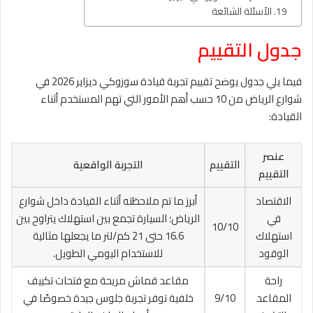
الأسئلة الشائعة
جدول التقييم
فيما يلي جدول يوضح تقييم تجربة قيادة سوزوكي ديزاير 2026 في
شوارع الرياض من 10 حسب أهم الأمور التي تهم المستخدم أثناء
القيادة:
عنصر
التقييم
التجربة الواقعية
التقييم
الاقتصاد
أبرز ما تم ملاحظته أثناء القيادة داخل شوارع
في
الرياض؛ السيارة تجمع بين استهلاك يتراوح بين
10/10
استهلاك
16.6 حتى 21 كم/لتر ما يجعلها مثالية
الوقود
للاستخدام اليومي الطويل.
راحة
مقاعد قماش مريحة مع فتحات تكييف
المقاعد
9/10
خلفية توفر تجربة جلوس جيدة خصوصًا في