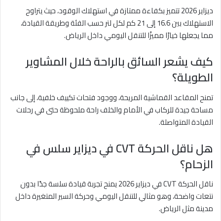
ديزاير 2026 تتميز بكفاءة ممتازة في استهلاك الوقود، حيث يتراوح
الاستهلاك بين 16.6 إلى 21 كم لكل لتر حسب الفئة وطريقة القيادة،
مما يجعلها خيارًا مميزًا للتنقل اليومي داخل الرياض.
كيف يشعر السائق بالراحة خلال المشاوير
الطويلة؟
تمنح المقاعد القماشية المريحة، ووجود فتحات تكييف خلفية، إلى جانب
مساحة جيدة للركاب في الأمام والخلف راحة ملحوظة حتى في رحلات
القيادة المتواصلة.
هل ناقل الحركة CVT في ديزاير سلس في
الزحام؟
ناقل الحركة CVT في ديزاير 2026 يمنح تجربة قيادة سلسة جدًا بدون
نتعات واضحة، وهو مثالي للتنقل اليومي وحركة السير المتغيرة داخل
مدينة مثل الرياض.