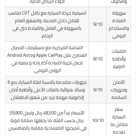
والتكييف
أجواء الرياض الحارة.
سهولة
انسيابية حركة السيارة مع ناقل CVT مناسب
القيادة
للتنقل داخل المدينة، والشعور العام
9/10
والاستخدام
بالسهولة في التنقل والقيادة حتى في
اليومي
الزحام.
الشاشة المركزية مع مستلزمات الاتصال
التقنيات
العصري مثل Apple CarPlay وAndroid Auto
وأنظمة
8/10
تجعل تجربة القيادة أكثر راحة وعملية في
الترفيه
الروتين اليومي.
الأمان
تجهيزات متقدمة بالنسبة لفئة السيارة، مع 6
وتجهيزات
9/10
وسائد هوائية بالفئات الأعلى وأنظمة أمان
السلامة
إلكترونية مهمة تزيد من شعور الاطمئنان.
سعر
الأسعار تبدأ من 48,500 ريال وتصل 59,800
السيارة
10/10
ريال بحسب الفئة، ما يجعلها صفقة قوية
مقابل ما
في شريحتها الاقتصادية مقارنة بالمنافسين.
تقدمه