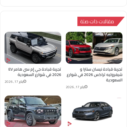
قع
سب
دإن
ب
Tok
الوي
وك
تشا
ب
ت
مقالات ذات صلة
تجربة قيادة نيسان سنترا و
تجربة قيادة جي إم سي هامر EV
شيفروليه تراكس 2026 في شوارع
2026 في شوارع السعودية
السعودية
يناير 17, 2026
يناير 17, 2026