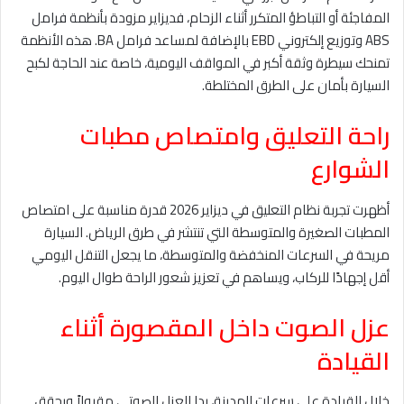
المفاجئة أو التباطؤ المتكرر أثناء الزحام، فديزاير مزودة بأنظمة فرامل
ABS وتوزيع إلكتروني EBD بالإضافة لمساعد فرامل BA. هذه الأنظمة
تمنحك سيطرة وثقة أكبر في المواقف اليومية، خاصة عند الحاجة لكبح
السيارة بأمان على الطرق المختلطة.
راحة التعليق وامتصاص مطبات
الشوارع
أظهرت تجربة نظام التعليق في ديزاير 2026 قدرة مناسبة على امتصاص
المطبات الصغيرة والمتوسطة التي تنتشر في طرق الرياض. السيارة
مريحة في السرعات المنخفضة والمتوسطة، ما يجعل التنقل اليومي
أقل إجهادًا للركاب، ويساهم في تعزيز شعور الراحة طوال اليوم.
عزل الصوت داخل المقصورة أثناء
القيادة
خلال القيادة على سرعات المدينة، بدا العزل الصوتي مقبولاً ويحقق