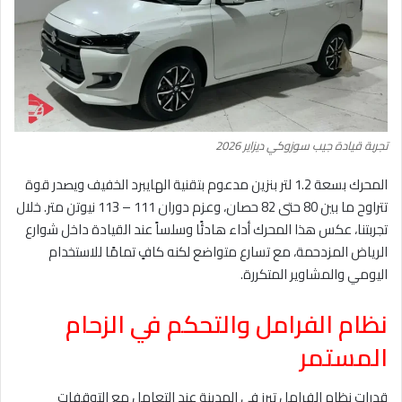
تجربة قيادة جيب سوزوكي ديزاير 2026
المحرك بسعة 1.2 لتر بنزين مدعوم بتقنية الهايبرد الخفيف ويصدر قوة
تتراوح ما بين 80 حتى 82 حصان، وعزم دوران 111 – 113 نيوتن متر. خلال
تجربتنا، عكس هذا المحرك أداء هادئًا وسلساً عند القيادة داخل شوارع
الرياض المزدحمة، مع تسارع متواضع لكنه كافٍ تمامًا للاستخدام
اليومي والمشاوير المتكررة.
نظام الفرامل والتحكم في الزحام
المستمر
قدرات نظام الفرامل تبرز في المدينة عند التعامل مع التوقفات