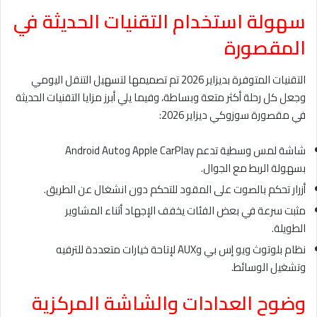
سهولة استخدام التقنيات الحديثة في
المقصورة
التقنيات المتوفرة بديزاير 2026 تم تصميمها لتسهيل التنقل اليومي
وجعل كل رحلة أكثر متعة وبساطة، وفيما يلي أبرز مزايا التقنيات الحديثة
في مقصورة سوزوكي ديزاير 2026:
شاشة لمس وسطية تدعم Apple CarPlay وAndroid Auto
بسهولة الربط مع الجوال.
أزرار تحكم بالصوت على المقود للتحكم دون انشغال عن الطريق.
مثبت سرعة في بعض الفئات يخفف الإجهاد أثناء المشاوير
الطويلة.
نظام بلوتوث ويو إس بي وAUX لإتاحة خيارات متعددة للترفيه
وتشغيل الوسائط.
وضوح العدادات والشاشة المركزية