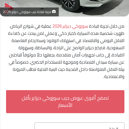
تجربة قيادة جيب سوزوكي ديزاير 2026
من خلال تجربة قيادة
سوزوكي ديزاير 2026
عملية في شوارع الرياض،
ظهرت شخصية هذه السيارة كخيار ذكي وعملي لمن يبحث عن كفاءة
التنقل اليومي والاقتصاد في استهلاك الوقود وسط زحام العاصمة
السعودية. فتركيز ديزاير الواضح على الراحة، والبساطة، وسهولة
القيادة، إلى جانب تجهيزات أمان متقدمة، يجعلها حلاً موثوقاً للباحثين
عن سيارة سيدان اقتصادية وموجهة للاستخدام الحضري، خصوصاً في
بيئة التنقل المتواصلة داخل المدينة حيث البنية التحتية تتطلب المرونة
والاعتمادية.
تصفح أقوى عروض جيب سوزوكي ديزاير بأقل
الأسعار