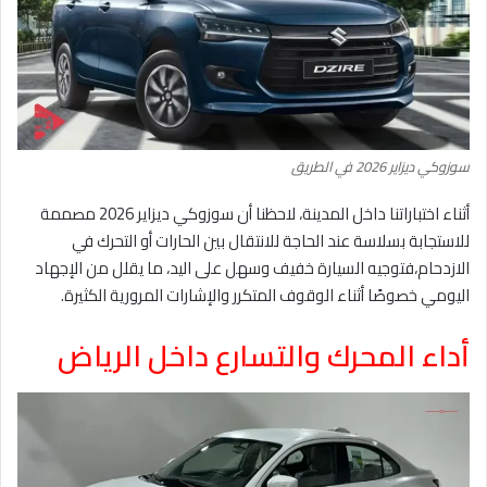
سوزوكي ديزاير 2026 في الطريق
أثناء اختباراتنا داخل المدينة، لاحظنا أن سوزوكي ديزاير 2026 مصممة
للاستجابة بسلاسة عند الحاجة للانتقال بين الحارات أو التحرك في
الازدحام،فتوجيه السيارة خفيف وسهل على اليد، ما يقلل من الإجهاد
اليومي خصوصًا أثناء الوقوف المتكرر والإشارات المرورية الكثيرة.
أداء المحرك والتسارع داخل الرياض