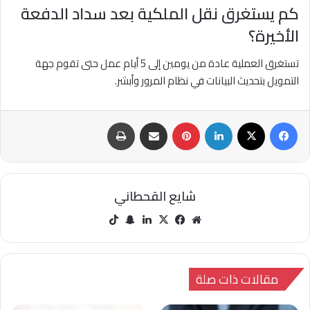
كم يستغرق نقل الملكية بعد سداد الدفعة
الأخيرة؟
تستغرق العملية عادة من يومين إلى 5 أيام عمل حتى تقوم جهة
التمويل بتحديث البيانات في نظام المرور وأبشر.
فيسبوك
‫X
لينكدإن
بينتيريست
مشاركة عبر البريد
طباعة
شايع القحطاني
مو
في
‫X
لينك
سنا
‫Tik
قع
سب
دإن
ب
Tok
الوي
وك
تشا
ب
ت
مقالات ذات صلة