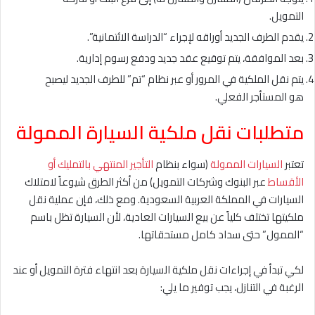
التمويل.
يقدم الطرف الجديد أوراقه لإجراء “الدراسة الائتمانية”.
بعد الموافقة، يتم توقيع عقد جديد ودفع رسوم إدارية.
يتم نقل الملكية في المرور أو عبر نظام “تم” للطرف الجديد ليصبح
هو المستأجر الفعلي.
متطلبات نقل ملكية السيارة الممولة
تعتبر
السيارات الممولة
(سواء بنظام
التأجير المنتهي بالتمليك أو
الأقساط
عبر البنوك وشركات التمويل) من أكثر الطرق شيوعاً لامتلاك
السيارات في المملكة العربية السعودية. ومع ذلك، فإن عملية نقل
ملكيتها تختلف كلياً عن بيع السيارات العادية، لأن السيارة تظل باسم
“الممول” حتى سداد كامل مستحقاتها.
لكي تبدأ في إجراءات نقل ملكية السيارة بعد انتهاء فترة التمويل أو عند
الرغبة في التنازل، يجب توفير ما يلي: