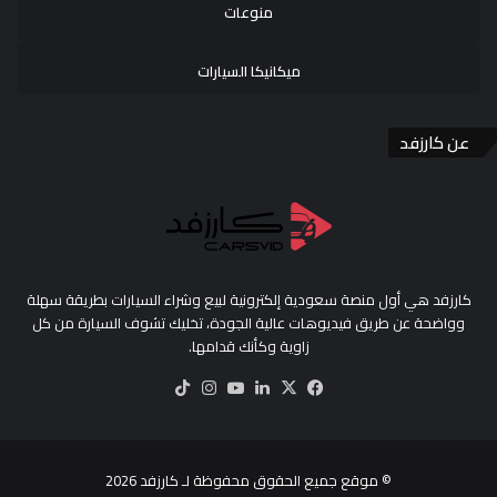
منوعات
ميكانيكا السيارات
عن كارزفد
كارزفد هي أول منصة سعودية إلكترونية لبيع وشراء السيارات بطريقة سهلة
وواضحة عن طريق فيديوهات عالية الجودة، تخليك تشوف السيارة من كل
زاوية وكأنك قدامها.
‫X
فيسبوك
لينكدإن
‫YouTube
انستقرام
‫TikTok
© موقع جميع الحقوق محفوظة لـ
كارزفد
2026