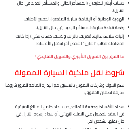
حساب أبشر:
للطرفين (المستأجر الحالي والمستأجر الجديد في حال
التنازل).
الهوية الوطنية أو الإقامة:
سارية المفعول لجميع الأطراف.
رخصة قيادة سارية:
للمستأجر الجديد (في حال التنازل).
إثبات ملاءة مالية:
(تعريف بالراتب وكشف حساب بنكي) إذا كانت
المعاملة تتطلب “التنازل” لشخص آخر ليكمل الأقساط.
ما الفرق بين التمويل التأجيري والتمويل التقليدي؟
شروط نقل ملكية السيارة الممولة
تضع البنوك وشركات التمويل بالتنسيق مع الإدارة العامة للمرور شروطاً
صارمة لضمان الحقوق:
سداد الأقساط ودفعة التملك:
يجب سداد كامل المبالغ المتبقية
في العقد للحصول على التملك النهائي، أو سداد رسوم التنازل في
حال نقلها لشخص آخر.