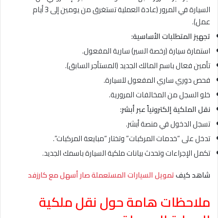
السيارة في المرور (عادة العملية تستغرق من يومين إلى 3 أيام
عمل).
تجهيز المتطلبات الأساسية:
استمارة سيارة (رخصة السير) سارية المفعول.
تأمين فعال باسم المالك الجديد (المستأجر السابق).
فحص دوري ساري المفعول للسيارة.
خلو السجل من المخالفات المرورية.
نقل الملكية إلكترونياً عبر أبشر:
تسجل الدخول في منصة أبشر.
تدخل على “خدمات المركبات” وتختار “مبايعة المركبات”.
تكمل الإجراءات وتحدث بيانات ملكية السيارة باسمك الجديد.
شاهد كيف
تمويل السيارات المستعملة صار أسهل مع كارزفد
ملاحظات هامة حول نقل ملكية