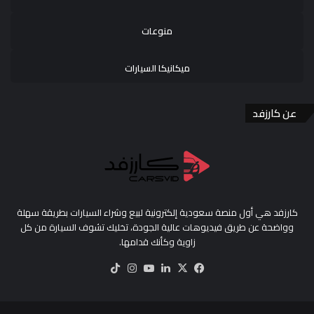
منوعات
ميكانيكا السيارات
عن كارزفد
كارزفد هي أول منصة سعودية إلكترونية لبيع وشراء السيارات بطريقة سهلة
وواضحة عن طريق فيديوهات عالية الجودة، تخليك تشوف السيارة من كل
زاوية وكأنك قدامها.
‫X
فيسبوك
لينكدإن
‫YouTube
انستقرام
‫TikTok