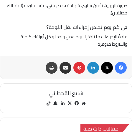
صورة الهوية، تأمين ساري، شهادة فحص فني، عقد مبايعة (لو لملاك
مختلفين).
في كم يوم تخلص إجراءات نقل اللوحة؟
عادةً الإجراءات ما تاخذ إلا يوم عمل واحد لو كل أوراقك كاملة
والشروط متوفرة.
فيسبوك
‫X
لينكدإن
بينتيريست
مشاركة عبر البريد
طباعة
شايع القحطاني
مو
في
‫X
لينك
سنا
‫Tik
قع
سب
دإن
ب
Tok
الوي
وك
تشا
ب
ت
مقالات ذات صلة