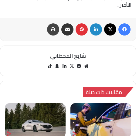
التأمين.
فيسبوك
‫X
لينكدإن
بينتيريست
مشاركة عبر البريد
طباعة
شايع القحطاني
مو
في
‫X
لينك
سنا
‫Tik
قع
سب
دإن
ب
Tok
الوي
وك
تشا
ب
ت
مقالات ذات صلة