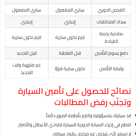
الفحص الدوري
ساري المفعول
ساري المفعول
سداد المخالفات
إجباري
إجباري
صلاحية رخصة
لازم تكون سارية
لازم تكون سارية
القيادة
دفع رسوم التأمين
قبل التغطية
قبل التجديد
غير منتهية وقت
وثيقة التأمين
تكون سارية فورًا
التجديد
نصائح للحصول على تأمين السيارة
وتجنّب رفض المطالبات
قد سيارتك بمسؤولية والتزم بأنظمة المرور دائماً.
انتظم في إجراء الصيانة الدورية للسيارة لتفادي الأعطال والأضرار.
لا تسمح لأي شخص غير مرخص يقود سيارتك.