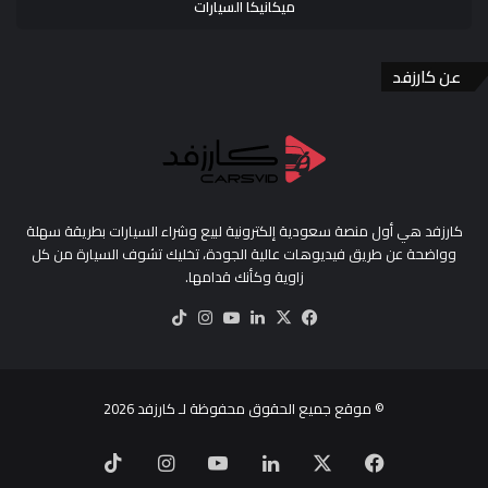
ميكانيكا السيارات
عن كارزفد
كارزفد هي أول منصة سعودية إلكترونية لبيع وشراء السيارات بطريقة سهلة
وواضحة عن طريق فيديوهات عالية الجودة، تخليك تشوف السيارة من كل
زاوية وكأنك قدامها.
‫X
فيسبوك
لينكدإن
‫YouTube
انستقرام
‫TikTok
© موقع جميع الحقوق محفوظة لـ
كارزفد
2026
‫X
فيسبوك
لينكدإن
‫YouTube
انستقرام
‫TikTok