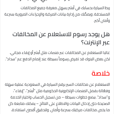
ربط السيارة بحسابك في أبشر يسهل معرفة جميع المخالفات
المستحقة، ويمكّنك من إدارة بيانات المركبة والإجراءات المرورية بسرعة
وأمان أكبر.
هل يوجد رسوم للاستعلام عن المخالفات
عبر الإنترنت؟
غالبا الاستعلام عن المخالفات عبر منصات مثل أبشر أو إيفاء مجاني،
لكن بعض البنوك قد تفرض رسوماً بسيطة عند إتمام الدفع عبر “سداد”.
خلاصة
الاستعلام عن مخالفات السير برقم السيارة في السعودية عملية سهلة
وفعّالة بفضل المنصات الإلكترونية الحكومية مثل “أبشر”، “إيفاء”،
و”سداد”. ببضع خطوات بسيطة – من تسجيل الحساب واختيار الخدمة
الصحيحة حتى إدخال البيانات والاطلاع على النتائج – يمكنك متابعة كل
ما يخص مخالفات مركبتك بسرعة وأمان. ولتحقيق أقصى استفادة،