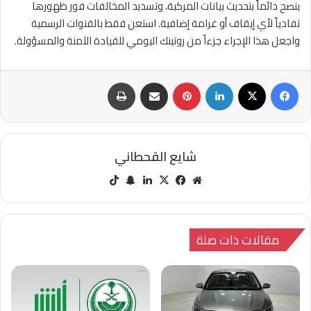
ينصح دائماً بتحديث بيانات المركبة، وتسديد المخالفات فور ظهورها
تفادياً لأي إيقاف أو غرامة إضافية. استعن فقط بالقنوات الرسمية
واجعل هذا الإجراء جزءاً من روتينك اليومي للقيادة الآمنة والمسؤولة.
فيسبوك
‫X
لينكدإن
بينتيريست
مشاركة عبر البريد
طباعة
شايع القحطاني
مو
في
‫X
لينك
سنا
‫Tik
قع
سب
دإن
ب
Tok
الوي
وك
تشا
ب
ت
مقالات ذات صلة