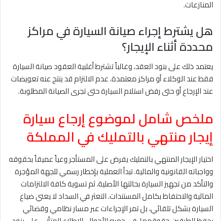
المنازعات.
هل يشترط إجراء صيانة السيارة في مراكز
محددة أثناء الإيجار؟
يعتمد ذلك على بنود العقد، وغالباً تشترط أغلبية العقود صيانة السيارة
فقط عند الوكلاء أو مراكز معتمدة. عدم الالتزام قد ينتج عنه تعويضات
عند الإرجاع أو حتى رفض استلام السيارة حتى تجرى الصيانة المطلوبة.
ملخص شامل لموضوع إرجاع سيارة
إيجار منتهي بالتمليك في المملكة
اختيار الإيجار المنتهي بالتمليك يفرض على المستأجر وعياً عميقاً بحقوقه
وواجباته القانونية والمالية. تبدأ العملية بإخطار رسمي للجهة المؤجرة
والتأكد من تجهيز السيارة بحالتها الأصلية، ثم تسوية كافة الالتزامات
المالية والاحتفاظ بكامل المستندات. التعثر في السداد لا يعني ضياع
السيارة بشكل تلقائي، بل تمر الإجراءات عبر مسار نظامي وقضائي
يحفظ للطرفين حقوقهما. في جميع الأحوال، الاطلاع المتأني على بنود