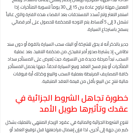
العميل مهلة تراوح عادة بين 15 إلى 30 يوماً لتسوية المتأخرات. إذا
استمر التعثر ولم تُسدد المستحقات بعد انقضاء هذه الفترة والتي غالباً
تشمل 3 إلى 5 أقساط، يتم التوجه للمحكمة للحصول على أمر قضائي
يسمح باسترجاع السيارة.
جدير بالذكر أنه لا يحق للشركة أو البنك سحب السيارة بالقوة أو دون سند
نظامي، إذ يشترط صدور أمر تنفيذي من محكمة التنفيذ. بعد عملية
السحب، تبدأ مرحلة جديدة من التسوية، حيث يُعرض على المستأجر سداد
المتأخرات أو يتم فسخ العقد وبيع السيارة لاحقاً. حينها يتحمل المستأجر
كافة المصاريف المرتبطة بعملية السحب والبيع وكذلك أية فروقات
مالية تنتج عن البيع بأقل من قيمة العقد المتبقية.
خطورة تجاهل الشروط الجزائية في
عقدك وتأثيرها طويل الأمد
تتنوع الشروط الجزائية والمالية في عقود الإيجار المنتهي بالتمليك بشكل
كبير من جهة إلى أخرى، لذا فإن إهمال مراجعتها قبل توقيع العقد أو