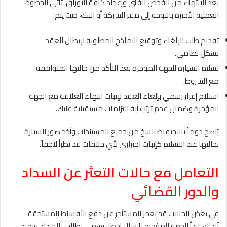
بعد الإنتهاء من الفحص الفني وإعداد كافة الأوراق، تأتي الخطوة
العملية الأخيرة بالتوجه إلى مقر الشركة أو البنك، حيث يتم:
تقديم طلب الإلغاء وتوقيع النماذج المطلوبة لإبطال العقد
بشكل نظامي.
تسليم السيارة للجهة المؤجرة بعد التأكد من حالتها المتوافقة
مع الشروط.
استلام إقرار رسمي بإلغاء العقد لإثبات انتهاء العلاقة مع الجهة
المؤجرة وضمان عدم ترتب أية التزامات مستقبلية عليك.
يُنصح دوماً بالاحتفاظ بنسخ من جميع المستندات وأخذ صور للسيارة
بحالتها عند التسليم كإثبات احترازي لأي خلافات قد تطرأ لاحقاً.
التعامل مع حالات التعثر عن السداد
والدور القضائي
في بعض الحالات قد يعجز المستأجر عن دفع الأقساط المستحقة.
آنذاك، تبدأ الجهة المؤجرة بإرسال إخطار رسمي يطالب بالسداد ويمنح