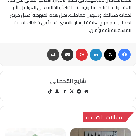
العقد والاستشارة القانونية عند الشك أو الخلاف هي العوامل الأبرز
لحماية مصالحك وتسهيل معاملتك. تظل هذه المنهجية أفضل طريق
لضمان ختام مريح لعلاقة الإيجار والمضي قدماً في خططك المالية
المستقبلية بثقة وأمان.
فيسبوك
‫X
لينكدإن
بينتيريست
مشاركة عبر البريد
طباعة
شايع القحطاني
مو
في
‫X
لينك
سنا
‫Tik
قع
سب
دإن
ب
Tok
الوي
وك
تشا
ب
ت
مقالات ذات صلة