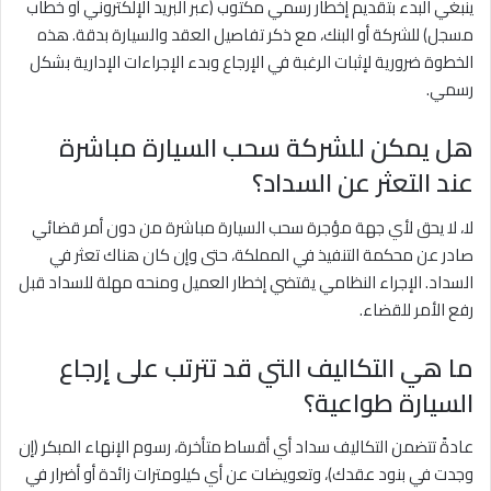
ينبغي البدء بتقديم إخطار رسمي مكتوب (عبر البريد الإلكتروني أو خطاب
مسجل) للشركة أو البنك، مع ذكر تفاصيل العقد والسيارة بدقة. هذه
الخطوة ضرورية لإثبات الرغبة في الإرجاع وبدء الإجراءات الإدارية بشكل
رسمي.
هل يمكن للشركة سحب السيارة مباشرة
عند التعثر عن السداد؟
لا، لا يحق لأي جهة مؤجرة سحب السيارة مباشرة من دون أمر قضائي
صادر عن محكمة التنفيذ في المملكة، حتى وإن كان هناك تعثر في
السداد. الإجراء النظامي يقتضي إخطار العميل ومنحه مهلة للسداد قبل
رفع الأمر للقضاء.
ما هي التكاليف التي قد تترتب على إرجاع
السيارة طواعية؟
عادةً تتضمن التكاليف سداد أي أقساط متأخرة، رسوم الإنهاء المبكر (إن
وجدت في بنود عقدك)، وتعويضات عن أي كيلومترات زائدة أو أضرار في