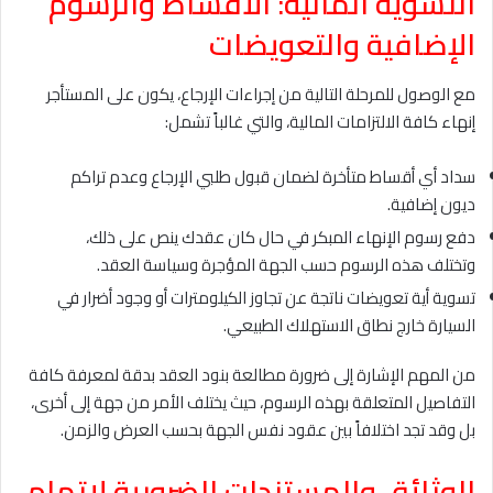
التسوية المالية: الأقساط والرسوم
الإضافية والتعويضات
مع الوصول للمرحلة التالية من إجراءات الإرجاع، يكون على المستأجر
إنهاء كافة الالتزامات المالية، والتي غالباً تشمل:
سداد أي أقساط متأخرة لضمان قبول طلبي الإرجاع وعدم تراكم
ديون إضافية.
دفع رسوم الإنهاء المبكر في حال كان عقدك ينص على ذلك،
وتختلف هذه الرسوم حسب الجهة المؤجرة وسياسة العقد.
تسوية أية تعويضات ناتجة عن تجاوز الكيلومترات أو وجود أضرار في
السيارة خارج نطاق الاستهلاك الطبيعي.
من المهم الإشارة إلى ضرورة مطالعة بنود العقد بدقة لمعرفة كافة
التفاصيل المتعلقة بهذه الرسوم، حيث يختلف الأمر من جهة إلى أخرى،
بل وقد تجد اختلافاً بين عقود نفس الجهة بحسب العرض والزمن.
الوثائق والمستندات الضرورية لإتمام