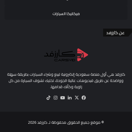
ميكانيكا السيارات
عن كارزفد
كارزفد هي أول منصة سعودية إلكترونية لبيع وشراء السيارات بطريقة سهلة
وواضحة عن طريق فيديوهات عالية الجودة، تخليك تشوف السيارة من كل
زاوية وكأنك قدامها.
‫X
فيسبوك
لينكدإن
‫YouTube
انستقرام
‫TikTok
© موقع جميع الحقوق محفوظة لـ
كارزفد
2026