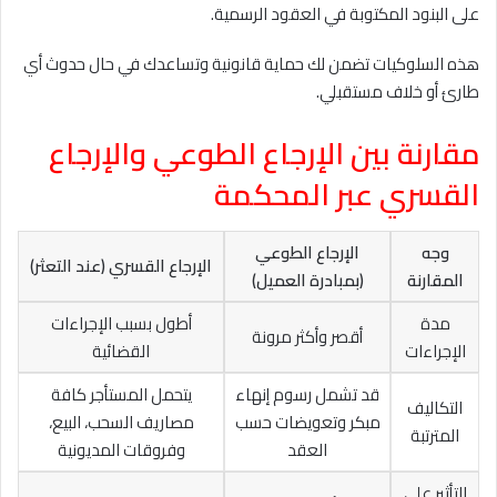
على البنود المكتوبة في العقود الرسمية.
هذه السلوكيات تضمن لك حماية قانونية وتساعدك في حال حدوث أي
طارئ أو خلاف مستقبلي.
مقارنة بين الإرجاع الطوعي والإرجاع
القسري عبر المحكمة
وجه
الإرجاع الطوعي
الإرجاع القسري (عند التعثر)
المقارنة
(بمبادرة العميل)
مدة
أطول بسبب الإجراءات
أقصر وأكثر مرونة
الإجراءات
القضائية
قد تشمل رسوم إنهاء
يتحمل المستأجر كافة
التكاليف
مبكر وتعويضات حسب
مصاريف السحب، البيع،
المترتبة
العقد
وفروقات المديونية
التأثير على