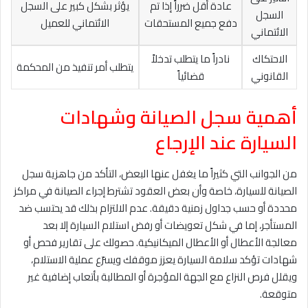
عادة أقل ضرراً إذا تم
يؤثر بشكل كبير على السجل
السجل
دفع جميع المستحقات
الائتماني للعميل
الائتماني
الاحتكاك
نادراً ما يتطلب تدخلاً
يتطلب أمر تنفيذ من المحكمة
القانوني
قضائياً
أهمية سجل الصيانة وشهادات
السيارة عند الإرجاع
من الجوانب التي كثيراً ما يغفل عنها البعض، التأكد من جاهزية سجل
الصيانة للسيارة، خاصة وأن بعض العقود تشترط إجراء الصيانة في مراكز
محددة أو حسب جداول زمنية دقيقة. عدم الالتزام بذلك قد يحتسب ضد
المستأجر، إما في شكل تعويضات أو رفض استلام السيارة إلا بعد
معالجة الأعطال أو الأعطال الميكانيكية. حصولك على تقارير فحص أو
شهادات تؤكد سلامة السيارة يعزز موقفك ويسرّع عملية الاستلام،
ويقلل فرص النزاع مع الجهة المؤجرة أو المطالبة بأتعاب إضافية غير
متوقعة.