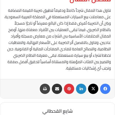
تناول هذا المقال شرحاً كاملاً ودقيقاً لتطبيق ضريبة القيمة المضافة
على معاملات بيع السيارات المستعملة في المملكة العربية السعودية،
وبيّن أن الضريبة تُفرض فقط إذا كان البائع معرضاً أو تاجرًا مسجلاً
بالنظام الضريبي، فيما تبقى العمليات بين الأفراد معفاة منها. أوضح
المقال الاختلافات الأساسية بين الشراء من معارض مسجلة وأفراد
عاديين، وتناول بالتفصيل أثر الضريبة على الأسعار النهائية، والمتطلبات
النظامية، والنصائح العامة لتفادي المفاجآت المالية أو القانونية. حين
تخطط لشراء أو بيع سيارة مستعملة، تبقى معرفة النظام الضريبي
والتمييز بين الفئات المؤهلة والمستثناة أساسياً لتحقيق أفضل صفقة
وتجنب أي إشكاليات مستقبلية.
فيسبوك
‫X
لينكدإن
بينتيريست
مشاركة عبر البريد
طباعة
شايع القحطاني