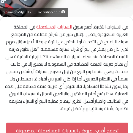
قيمة مضافة عند شراء السيارات المستعملة
في السنوات الأخيرة، أصبح سوق
السيارات المستعملة
في المملكة
العربية السعودية يحظى بإقبال كبير من شرائح مختلفة من المجتمع،
سواء الراغبين في التحديث أو الباحثين عن التوفير، وغالباً يبرز سؤال مهم
لدى كل من يفكر في بيع أو شراء سيارة مستعملة: “هل تطبّق ضريبة
القيمة المضافة عند شراء السيارات المستعملة؟”. الإجابة الدقيقة هي
أن نظام ضريبة القيمة المضافة في السعودية لا ينطبق إلا في حالات
محددة، وهي عندما يتم البيع من قِبل معرض سيارات أو شخص مسجل
رسمياً في النظام الضريبي. أما إذا كان البيع بين أفراد غير مسجلين ولا
يمارسون نشاطاً اقتصادياً، فلا تفرض أي ضريبة قيمة مضافة على هذه
العملية. هذا يفتح أمام المشترين والبائعين المجال لاستيعاب الفروق
في التكاليف واختيار أفضل الطرق لإتمام عملية البيع أو الشراء بطريقة
نظامية وآمنة وتحقق لهم أفضل قيمة.
تصفح أقوى عروض السيارات المستعملة المضمونة