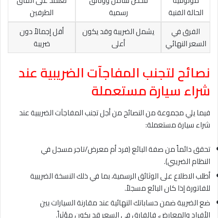
موثوقية
فحص شامل ووثائق
تعتمد على اتفاق
الحالة الفنية
رسمية
الطرفين
الفرق في
يشمل الضريبة وقد يكون
أقل إجمالاً دون
السعر النهائي
أعلى
ضريبة
نصائح لتجنب المفاجآت الضريبية عند
شراء سيارة مستعملة
فيما يلي مجموعة من النصائح من أجل تجنب المفاجآت الضريبية عند
شراء سيارة مستعملة:
تحقق دائماً من صفة البائع (فرد أم معرض/تاجر مسجل في
النظام الضريبي).
أطلب الاطلاع على الوثائق الرسمية، بما في ذلك النسخة الضريبية
للفاتورة إذا كان البائع مسجلاً.
ضع الضريبة ضمن حساباتك النهائية عند مقارنة السيارات بين
الأفراد والمعارض، فالفارق في السعر قد يكون مؤثراً.