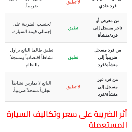
لا تطبق
فرد عادي
ضريبياً.
من معرض أو
تُحتسب الضريبة على
تاجر مسجل إلى
تطبق
إجمالي قيمة السيارة.
فرد/منشأة
من فرد مسجل
تطبق طالما البائع يزاول
ضريبياً إلى
تطبق
نشاطاً اقتصادياً ومسجلاً
منشأة/فرد
بالنظام.
من فرد غير
البائع لا يمارس نشاطاً
مسجل إلى
لا تطبق
تجارياً مسجلاً ضريبياً.
منشأة/فرد
أثر الضريبة على سعر وتكاليف السيارة
المستعملة