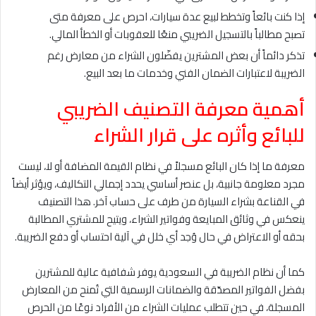
إذا كنت بائعاً وتخطط لبيع عدة سيارات، احرص على معرفة متى
تصبح مطالباً بالتسجيل الضريبي منعًا للعقوبات أو الخطأ المالي.
تذكر دائماً أن بعض المشترين يفضّلون الشراء من معارض رغم
الضريبة لاعتبارات الضمان الفني وخدمات ما بعد البيع.
أهمية معرفة التصنيف الضريبي
للبائع وأثره على قرار الشراء
معرفة ما إذا كان البائع مسجلاً في نظام القيمة المضافة أو لا، ليست
مجرد معلومة جانبية، بل عنصر أساسي يحدد إجمالي التكاليف، ويؤثر أيضاً
في القناعة بشراء السيارة من طرف على حساب آخر. هذا التصنيف
ينعكس في وثائق المبايعة وفواتير الشراء، ويتيح للمشتري المطالبة
بحقه أو الاعتراض في حال وُجد أي خلل في آلية احتساب أو دفع الضريبة.
كما أن نظام الضريبة في السعودية يوفر شفافية عالية للمشترين
بفضل الفواتير المصدّقة والضمانات الرسمية التي تُمنح من المعارض
المسجلة، في حين تتطلب عمليات الشراء من الأفراد نوعًا من الحرص