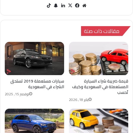
مو
في
‫X
لينك
سنا
‫Tik
قع
سب
دإن
ب
Tok
الوي
وك
تشا
ب
ت
مقالات ذات صلة
قيمة ضريبة شراء السيارة
سيارات مستعملة 2019 تستحق
المستعملة في السعودية وكيف
الشراء في السعودية
تُحسب
نوفمبر 15, 2025
يناير 18, 2026