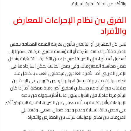
والتأكد من الحالة الفنية للسيارة.
الفرق بين نظام الإجراءات للمعارض
والأفراد
ليس كل المشترين أو البائعين يتأثرون بضريبة القيمة المضافة بنفس
القدر. فمثلاً، إذا كانت الشركة أو المؤسسة تشتري مركبات لضمها إلى
أسطول أعمالها، فإن الضريبة تصبح جزء من التكاليف التشغيلية وتدخل
ضمن محاسبة المصروفات، وفي بعض الحالات يمكن استردادها في
الإقرار الضريبي. أما الأفراد العاديون فيحملون العبء بالكامل عند
شراء سيارات من جهات مسجّلة، ولهذا يحرص كثيرون على البحث عن
صفقات مع أفراد غير مسجلين لتحقيق أكبر وفرة ممكنة. أما إذا كان
البائع فرداً عاديًا، فإن الشراء يكون غالباً أكثر سهولة من ناحية
الإجراءات وأقل تكلفة بما أنه معفى من الضريبة، لكنه يتطلب تركيزاً أكبر
على فحص حالة السيارة وعدم وجود ضمان رسمي. وفيما يلي
الفروقات بين نظام الإجراءات للرائب بين المعارض والأفراد: