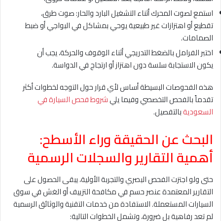
استمع لصوت المحرك أثناء التشغيل البارد والحار: صوت طرق،
تقطيع أو اهتزازات غير طبيعية يوحي بمشاكل في البواجي أو ضبط
الصمامات.
اختبر الفرامل بالضغط التدريجي أثناء الوقوف والحركة، يجب أن
يكون الاستجابة سلسة دون اهتزاز أو ارتجاج في الدواسة.
هذه الفحوصات البسيطة أساس لأي قرار حول التوجه لخطوات أكثر
تقدماً بالفحص التخصصي وفيما يلي
شروط فحص السيارة في
السعودية
بالتفصيل.
البحث عن الحقيقة وراء الأسطح:
أهمية التقارير والسجلات الرسمية
حتى ولو اجتزت الفحص البصري والتجربة الأولية، يبقى الحصول على
التقارير المعتمدة عنصر حسم في مكافحة التزييف أو الغش في سوق
السيارات المستعملة. الاستفادة من خدمات التقنية والوثائق الرسمية
لم تعد رفاهية بل ضرورة، وتشمل الخطوات التالية: