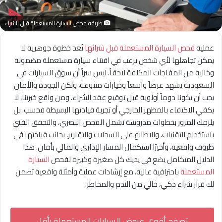
طريقة فحص السيارة المستعملة قبل الشراء
عملية
فحص السيارة المستعملة قبل شرائها
تُعد خطوة جوهرية لا
يمكن تجاهلها لأي شخص يرغب في اقتناء سيارة مستعملة مضمونة
وخالية من المفاجآت المكلفة لاحقاً. ليس سراً أن سوق السيارات في
السعودية يشهد عرضاً واسعاً وخيارات متنوعة، ولكن الجودة والأمان
يجب أن يكونا دوماً أولوية قبل توقيع عقد الشراء. ومن واقع خبرتنا، لا
يكفي الاكتفاء بالمظهر الخارجي أو تجربة قيادتها البسيطة فحسب. بل
يلزمك المرور بخطوات مدروسة تشمل الفحص البصري، والتحقق الفني
باستخدام التقنيات، والاطلاع على السجلات والتقارير، بجانب قيادتها في
ظروف واقعية، وأخيرًا استكمال المسار الإداري والمالي بأمان. هذا
الدليل المتكامل يضع في يديك كل صغيرة وكبيرة لفحص
السيارة
المستعملة
باحترافية عالية، مع إرشادات عملية وأمثلة واقعية تضمن
لك قرار شراء ذكي، خالي من الندم والمخاطر.
تصفح أقوى عروض السيارات المستعملة بأقل