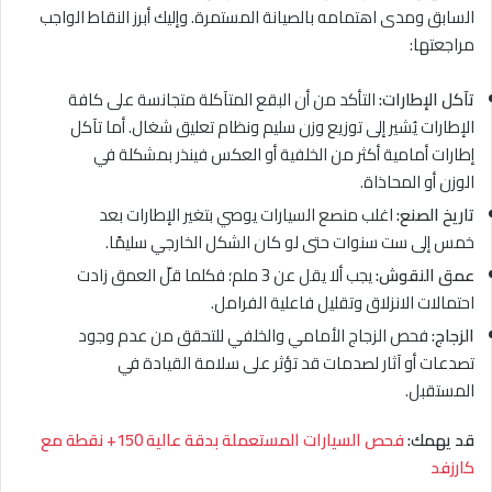
السابق ومدى اهتمامه بالصيانة المستمرة. وإليك أبرز النقاط الواجب
مراجعتها:
تآكل الإطارات:
التأكد من أن البقع المتآكلة متجانسة على كافة
الإطارات يُشير إلى توزيع وزن سليم ونظام تعليق شغال. أما تآكل
إطارات أمامية أكثر من الخلفية أو العكس فينذر بمشكلة في
الوزن أو المحاذاة.
تاريخ الصنع:
اغلب منصع السيارات يوصي بتغير الإطارات بعد
خمس إلى ست سنوات حتى لو كان الشكل الخارجي سليمًا.
عمق النقوش:
يجب ألا يقل عن 3 ملم؛ فكلما قلّ العمق زادت
احتمالات الانزلاق وتقليل فاعلية الفرامل.
الزجاج:
فحص الزجاج الأمامي والخلفي للتحقق من عدم وجود
تصدعات أو آثار لصدمات قد تؤثر على سلامة القيادة في
المستقبل.
قد يهمك:
فحص السيارات المستعملة بدقة عالية 150+ نقطة مع
كارزفد