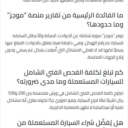
ما الفائدة الرئيسية من تقارير منصة “موجز”
وما حدودها؟
توفر “موجز” صورة شاملة عن الحوادث، الصيانة والأعطال السابقة
للسيارة عبر رقم الهيكل، وهي دقيقة فيما يتعلق بالحوادث المبلغ عنها
رسميًا لكنها قد لا تغطي المشاكل التي أُصلِحت بشكل غير رسمي ودون
إبلاغ الجهات المختصة.
كم تبلغ تكلفة الفحص الفني الشامل
للسيارات المستعملة وما مدى ضرورته؟
تتراوح كلفة الفحص الفني الشامل في ورش متخصصة بين 200 و500
ريال تقريبًا تبعًا لنوع السيارة، وهو ضروري جدًا لكونه يعرّي أية مشاكل
تقنية أو ميكانيكية لا تظهر بالمعاينة الخارجية.
هل يُفضَّل شراء السيارة المستعملة من