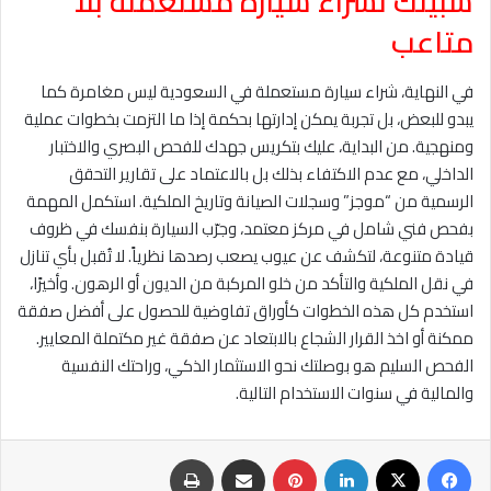
سبيلك لشراء سيارة مستعملة بلا
متاعب
في النهاية، شراء سيارة مستعملة في السعودية ليس مغامرة كما
يبدو للبعض، بل تجربة يمكن إدارتها بحكمة إذا ما التزمت بخطوات عملية
ومنهجية. من البداية، عليك بتكريس جهدك للفحص البصري والاختبار
الداخلي، مع عدم الاكتفاء بذلك بل بالاعتماد على تقارير التحقق
الرسمية من “موجز” وسجلات الصيانة وتاريخ الملكية. استكمل المهمة
بفحص فني شامل في مركز معتمد، وجرّب السيارة بنفسك في ظروف
قيادة متنوعة، لتكشف عن عيوب يصعب رصدها نظرياً. لا تُقبل بأي تنازل
في نقل الملكية والتأكد من خلو المركبة من الديون أو الرهون. وأخيرًا،
استخدم كل هذه الخطوات كأوراق تفاوضية للحصول على أفضل صفقة
ممكنة أو اخذ القرار الشجاع بالابتعاد عن صفقة غير مكتملة المعايير.
الفحص السليم هو بوصلتك نحو الاستثمار الذكي، وراحتك النفسية
والمالية في سنوات الاستخدام التالية.
فيسبوك
‫X
لينكدإن
بينتيريست
مشاركة عبر البريد
طباعة