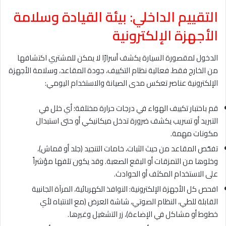
التقييم الداخلي: بيئة القيادة وسلامة
الأجهزة الإلكترونية
الدخول لمقصورة السيارة يكشف أسرارًا لا يمكن للمشتري اكتشافها
من الخارج فقط. فعالية نظام التكييف، جودة المقاعد، وسلامة الأجهزة
الإلكترونية عناصر تعكس مدى الصيانة والاستخدام اليومي:
قم باختبار تكييف الهواء في درجات حرارة مختلفة؛ أي خلل في
التبريد أو تسريب يكشف ضرورة تدخل ميكانيكي أو حتى استبدال
مكونات مهمة.
تفحّص المقاعد من حيث الثبات، خامات التنجيد (جلد أو قماش)،
وخلوها من التمزقات أو البقع الصعبة. وقد يكون تلفها مؤشراً
على الاستخدام المكثف أو الحوادث.
افحص كل الأجهزة الإلكترونية: النوافذ الكهربائية، المرآة الجانبية
القابلة للطي، النظام الصوتي، شاشة العرض (مع الانتباه لأي
خطوط أو مشاكل في الإضاءة)، زر التشغيل وغيرها.