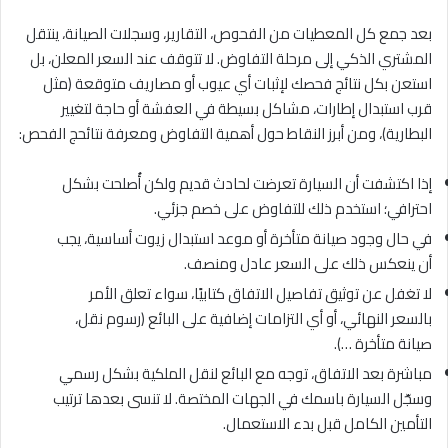
بعد جمع كل المعطيات من الفحوص، التقارير، وسجلات الصيانة، ينتقل
المشتري الذكي إلى مرحلة التفاوض. لا تتوقف عند السعر المعلن، بل
استعن بكل نتائج فحصك لإثبات أي عيوب أو مصاريف متوقعة (مثل
قرب استبدال إطارات، مشاكل بسيطة في العفشة أو حاجة لتغيير
البطارية)، ومن أبرز النقاط حول أهمية التفاوض ومعرفة نتائحج الفحص:
إذا اكتشفت أن السيارة تعرضت لحادث قديم ولكن أُصلحت بشكل
احترافي؛ استخدم ذلك للتفاوض على خصم جزئي.
في حال وجود صيانة متأخرة أو موعد استبدال زيوت أساسية، يجب
أن ينعكس ذلك على السعر عادل ومنصف.
لا تغفل عن توثيق تفاصيل الاتفاق كتابيًا، سواء تعلق الأمر
بالسعر النهائي، أو أي التزامات إضافية على البائع (رسوم نقل،
صيانة متأخرة …).
مباشرة بعد الاتفاق، توجه مع البائع لنقل الملكية بشكل رسمي
وسجّل السيارة باسمك في الجهات المختصة. لا تنسى بعدها ترتيب
التأمين الكامل قبل بدء الاستعمال.