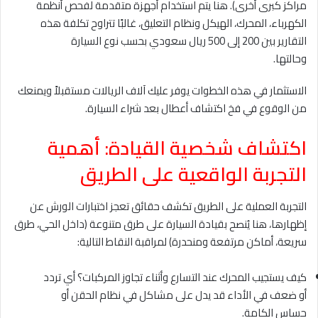
مراكز كبرى أخرى). هنا يتم استخدام أجهزة متقدمة لفحص أنظمة
الكهرباء، المحرك، الهيكل ونظام التعليق، غالبًا تتراوح تكلفة هذه
التقارير بين 200 إلى 500 ريال سعودي بحسب نوع السيارة
وحالتها.
الاستثمار في هذه الخطوات يوفر عليك آلاف الريالات مستقبلاً ويمنعك
من الوقوع في فخ اكتشاف أعطال بعد شراء السيارة.
اكتشاف شخصية القيادة: أهمية
التجربة الواقعية على الطريق
التجربة العملية على الطريق تكشف حقائق تعجز اختبارات الورش عن
إظهارها، هنا يُنصح بقيادة السيارة على طرق متنوعة (داخل الحي، طرق
سريعة، أماكن مرتفعة ومنحدرة) لمراقبة النقاط التالية:
كيف يستجيب المحرك عند التسارع وأثناء تجاوز المركبات؟ أي تردد
أو ضعف في الأداء قد يدل على مشاكل في نظام الحقن أو
حساس الكامة.