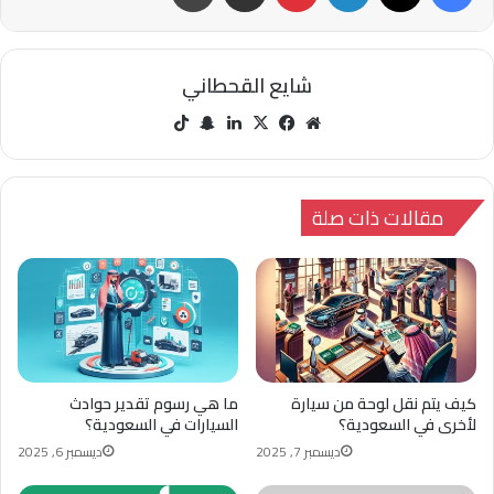
شايع القحطاني
مو
في
‫X
لينك
سنا
‫Tik
قع
سب
دإن
ب
Tok
الوي
وك
تشا
ب
ت
مقالات ذات صلة
كيف يتم نقل لوحة من سيارة
ما هي رسوم تقدير حوادث
لأخرى في السعودية؟
السيارات في السعودية؟
ديسمبر 7, 2025
ديسمبر 6, 2025