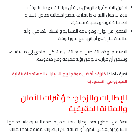
تدقيق التقاء أجزاء الهيكل، حيث أن فراغات غير متساوية أو
نتوءات حول الأبواب والرفارف تفضح احتمالية تعرض السيارة
لصدمات قوية وعمليات سمكرة.
التحقق من توازن ومواءمة المصابيح والشبك الأمامي، وأية
علامات على تغير أجزائها مع مرور الوقت.
الاهتمام بهذه التفاصيل يمنع انتقال مشاكل الماضي إلى مستقبلك،
وتضمن أن قرارك ناتج عن رؤية عميقة وغير منقوصة.
تعرف لماذا
كارزفد أفضل موقع لبيع السيارات المستعملة بتقنية
الفيديو في السعودية
الإطارات والزجاج: مؤشرات الأمان
والمتانة الحقيقية
بعيدًا عن المظهر، تعد الإطارات بمثابة مرآة لصحة السيارة واستخدامها
السابق؛ إذ يعكس تآكلها أو اختلافه بين الإطارات كيفية قيادة المالك