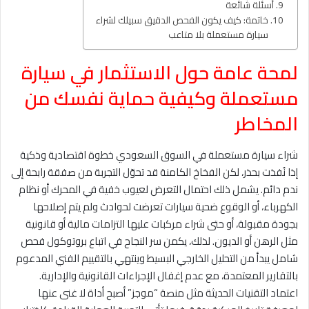
أسئلة شائعة
خاتمة: كيف يكون الفحص الدقيق سبيلك لشراء
سيارة مستعملة بلا متاعب
لمحة عامة حول الاستثمار في سيارة
مستعملة وكيفية حماية نفسك من
المخاطر
شراء سيارة مستعملة في السوق السعودي خطوة اقتصادية وذكية
إذا نُفذت بحذر، لكن الفخاخ الكامنة قد تحوّل التجربة من صفقة رابحة إلى
ندم دائم. يشمل ذلك احتمال التعرض لعيوب خفية في المحرك أو نظام
الكهرباء، أو الوقوع ضحية سيارات تعرضت لحوادث ولم يتم إصلاحها
بجودة مقبولة، أو حتى شراء مركبات عليها التزامات مالية أو قانونية
مثل الرهن أو الديون. لذلك، يكمن سر النجاح في اتباع بروتوكول فحص
شامل يبدأ من التحليل الخارجي البسيط وينتهي بالتقييم الفني المدعوم
بالتقارير المعتمدة، مع عدم إغفال الإجراءات القانونية والإدارية.
اعتماد التقنيات الحديثة مثل منصة “موجز” أصبح أداة لا غنى عنها