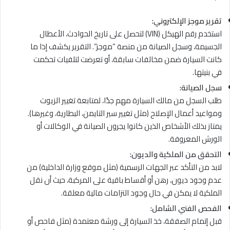
تقرير موجز الإلكتروني:
استخدم رقم الهيكل (VIN) لتحصل على تاريخ الحوادث، الأعطال
الجسيمة، وسجل الصيانة من منصة “موجز”. التقرير يكشف إذا ما
كانت السيارة ضمن مخالفات سابقة، أو تعرضت لتلفيات تحكمت
في بنيتها.
سجل الصيانة:
طلب السجل من مالك السيارة مهم جدًا، لمتابعة تغيير الزيوت
ومواعيد أعمال الإصلاح (مثل تغيير سير التايمن، البطارية، وغيرها).
يمتاز بذلك الأشخاص الذين كانوا يجرون الصيانة في الوكالات أو
الورش المعروفة.
التحقق من الملكية والديون:
لابد من التأكد عبر الجهات الرسمية (مثل موقع وزارة الداخلية) من
عدم وجود ديون، رهن أو أقساط باقية على المركبة، حيث أن نقل
الملكية لا يمكن في حال وجود التزامات مالية معلقة.
الفحص الفني الشامل:
قبل إتمام الصفقة، خذ السيارة إلى ورشة معتمدة (مثل فاحص أو