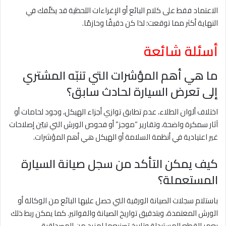
الاعتماد فقط على كلام البائع أو الإغراءات اللحظية قد يكلّفك في
النهاية أكثر مما توقعت؛ لذا كن دقيقًا وحازمًا.
أسئلة شائعة
ما هي أهم المؤشرات التي تنبّه المشتري
إلى تعرض السيارة لحادث سابق؟
اختلاف ألوان الطلاء، عدم تطابق توازي أجزاء الهيكل، وجود لحامات أو
آثار سمكرة واضحة، وتقارير “موجز” أو فحوص الورش التي تبيّن إصلاحات
غير اعتيادية في أنظمة السلامة أو الهيكل هي أهم المؤشرات.
كيف يمكن التأكد من سجل صيانة السيارة
المستعملة؟
باستلام سجلات الصيانة الورقية التي حصل عليها البائع من الوكالة أو
الورش المعتمدة، وبتدقيق تواريخ الصيانة والفواتير. كما يمكن ربط ذلك
بعمر القطع المستبدلة وتاريخ تصنيعها لمزيد من المصداقية.