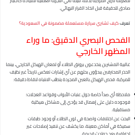
لمعرفة تاريخ المركبة بدقة، فيما تأتي التجربة العملية للقيادة كاختبار
صادق للحقيقة قبل اتخاذ القرار النهائي.
تعرف
كيف تشتري سيارة مستعملة مضمونة في السعودية؟
الفحص البصري الدقيق: ما وراء
المظهر الخارجي
غالبية المشترين ينخدعون برونق الطلاء أو لمعان الهيكل الخارجي، بينما
الحذر المحترفين يبدؤون بحثهم عن أي إشارات تعكس تاريخاً غير نظيف
للمركبة. فحص الهيكل بالعين المجردة يتطلب الانتباه لنقاط دقيقة:
ملاحظة أي صدأ خاصة حول عتبات الأبواب وقواعد العجلات؛
فوجوده دليل على إهمال قد يؤدي إلى مشاكل هيكلية
مستقبلية.
البحث عن اختلافات واضحة في لون الطلاء أو وجود طبقات
سميكة في أماكن معينة، ما يكشف عن تنفيذ إصلاحات غير
احترافية بعد حوادث قديمة.