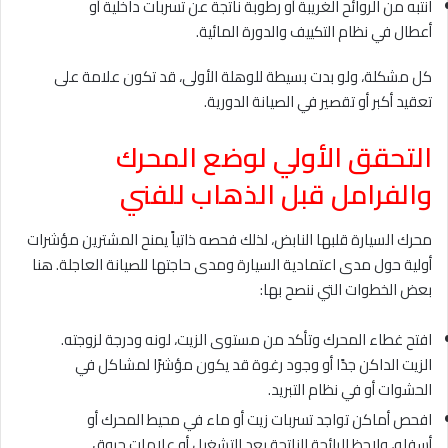
انتبه من الروائح الغريبة أو رطوبة ناتجة عن تسربات داخلية أو
أعطال في نظام التكييف والدورة المائية.
كل مشكلة، ولو بدت بسيطة للوهلة الأولى، قد تكون علامة على
تعقيد أكبر أو تقصير في الصيانة الدورية.
التحقق الأولي لوضع المحرك
والفرامل قبل الذهاب للفني
محرك السيارة قلبها النابض، لذلك فحصه ذاتياً يمنح المشترين مؤشرات
أولية حول مدى اعتمادية السيارة ومدى حاجتها للصيانة العاجلة. هنا
بعض الخطوات التي ننصح بها:
افتح غطاء المحرك وتأكد من مستوى الزيت، لونه ودرجة لزوجته.
الزيت الداكن جدًا أو وجود رغوة قد يكون مؤشرًا لمشاكل في
الحشوات أو في نظام التبريد.
افحص أماكن تواجد تسربات زيت أو ماء في محيط المحرك أو
أسفله، ولاحظ الرائحة الناتجة بعد التشغيل أو علامات حروق.