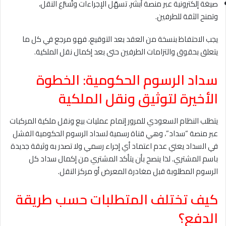
صيغة إلكترونية عبر منصة أبشر، تسهّل الإجراءات وتُسرّع النقل،
وتمنح الثقة للطرفين.
يجب الاحتفاظ بنسخة من العقد بعد التوقيع، فهو مرجع في كل ما
يتعلق بحقوق والتزامات الطرفين حتى بعد إكمال نقل الملكية.
سداد الرسوم الحكومية: الخطوة
الأخيرة لتوثيق ونقل الملكية
يتطلب النظام السعودي للمرور إتمام عمليات بيع ونقل ملكية المركبات
عبر منصة “سداد”، وهي قناة رسمية لسداد الرسوم الحكومية الفشل
في السداد يعني عدم اعتماد أي إجراء رسمي ولا تصدر به وثيقة جديدة
باسم المشتري. لذا ينصح بأن يتأكد المشتري من إكمال سداد كل
الرسوم المطلوبة قبل مغادرة المعرض أو مركز النقل.
كيف تختلف المتطلبات حسب طريقة
الدفع؟