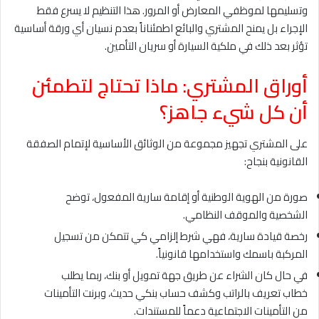
وتسليمها لموظفي المعارض أو المرور. هذا التنظيم لا يسرع فقط
الإجراء بل يمنح المشتري والبائع اطمئناناً بعدم نسيان أي ورقة أساسية
تؤثر بعد ذلك في ملكية السيارة أو سريان التأمين.
أوراق المشتري: ماذا تحتاج لتطمئن
أن كل شيء جاهز؟
على المشتري تجهيز مجموعة من الوثائق الأساسية لإتمام الصفقة
القانونية بنجاح:
صورة من الهوية الوطنية أو إقامة سارية المفعول، توضح
الشخصية والموقف النظامي.
رخصة قيادة سارية، فهي شرط إلزامي كي تتمكن من تسجيل
المركبة باسمك واستخدامها قانونياً.
في حال كان الشراء عن طريق جهة تمويل أو بنك، ربما يطلب
خطاب تعريف بالراتب وكشف حساب بنكي حديث، وبرنت التأمينات
من التأمينات الاجتماعية دعماً للمستندات.