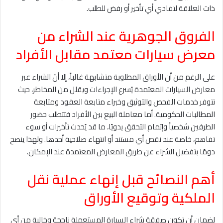
ذات العلاقة لتفادي أي تأخير أو رفض للطلب.
الفروق الجوهرية عند الشراء من
معرض سيارات معتمد مقابل الأفراد
على الرغم من أن الأوراق المطلوبة متشابهة غالباً، إلا أنّ الشراء عبر
معارض السيارات المعتمدة يُسرع الإجراءات ويقلل من المخاطر، حيث
تتوفر خدمات الفحص والتوثيق وخبراء متابعة العقود ومتابعة
المطالبات الحكومية. أما معاملة البيع بين الأفراد فتتطلب حضور
الطرفين شخصياً وإتمام التحقق يدويًا، ما قد يُحدث تأخيرات أو سوء
تفاهم، خاصة عند نقص أي مستند أو انتهاء صلاحية أحدها. ولهذا ينصح
دومًا بتفضيل الشراء عن طريق المعارض المعتمدة عند الإمكان.
أهم النصائح قبل إنهاء عملية نقل
الملكية وتوقيع الأوراق
لضمان أن تكون صفقة شراء السيارة المستعملة ناجحة وخالية من أي