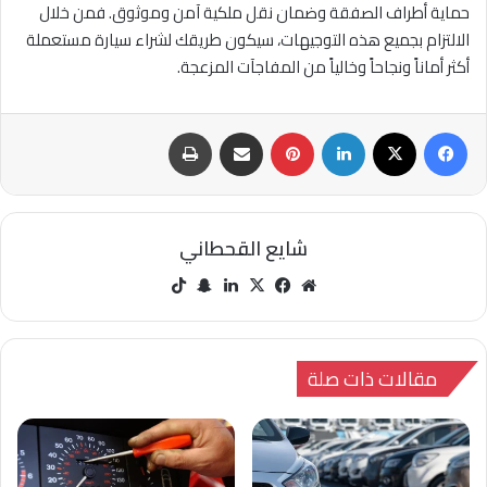
حماية أطراف الصفقة وضمان نقل ملكية آمن وموثوق. فمن خلال
الالتزام بجميع هذه التوجيهات، سيكون طريقك لشراء سيارة مستعملة
أكثر أماناً ونجاحاً وخالياً من المفاجآت المزعجة.
فيسبوك
‫X
لينكدإن
بينتيريست
مشاركة عبر البريد
طباعة
شايع القحطاني
مو
في
‫X
لينك
سنا
‫Tik
قع
سب
دإن
ب
Tok
الوي
وك
تشا
ب
ت
مقالات ذات صلة