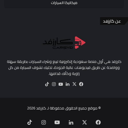
ميكانيكا السيارات
عن كارزفد
كارزفد هي أول منصة سعودية إلكترونية لبيع وشراء السيارات بطريقة سهلة
وواضحة عن طريق فيديوهات عالية الجودة، تخليك تشوف السيارة من كل
زاوية وكأنك قدامها.
‫X
فيسبوك
لينكدإن
‫YouTube
انستقرام
‫TikTok
© موقع جميع الحقوق محفوظة لـ
كارزفد
2026
‫X
فيسبوك
لينكدإن
‫YouTube
انستقرام
‫TikTok