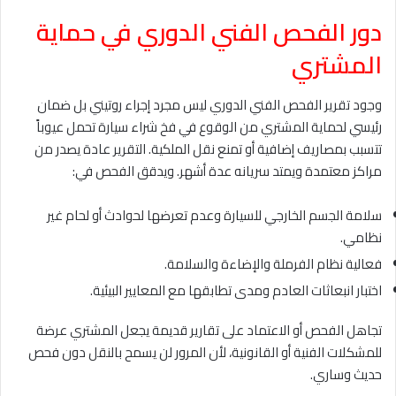
دور الفحص الفني الدوري في حماية
المشتري
وجود تقرير الفحص الفني الدوري ليس مجرد إجراء روتيني بل ضمان
رئيسي لحماية المشتري من الوقوع في فخ شراء سيارة تحمل عيوباً
تتسبب بمصاريف إضافية أو تمنع نقل الملكية. التقرير عادة يصدر من
مراكز معتمدة ويمتد سريانه عدة أشهر. ويدقق الفحص في:
سلامة الجسم الخارجي للسيارة وعدم تعرضها لحوادث أو لحام غير
نظامي.
فعالية نظام الفرملة والإضاءة والسلامة.
اختبار انبعاثات العادم ومدى تطابقها مع المعايير البيئية.
تجاهل الفحص أو الاعتماد على تقارير قديمة يجعل المشتري عرضة
للمشكلات الفنية أو القانونية، لأن المرور لن يسمح بالنقل دون فحص
حديث وساري.