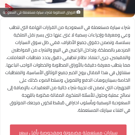
الاوراق المطلوبة لشراء سيارة مستعملة في السعودية
شراء سيارة مستعملة في السعودية من القرارات الهامة التي تتطلب
وعي ومعرفة وإجراءات رسمية لا غنى عنها حتى يسير نقل الملكية
بسلاسة، وتضمن حقوق جميع الأطراف. ففي ظل سوق السيارات
المزدهر بالمملكة، وتداخل الراغبين في البيع والشراء من المواطنين
والمقيمين، جرى اعتماد نظام تنظيمي دقيق يحدد متطلبات التعاملات،
مما يتطلب معرفة دقيقة بالأوراق المطلوبة والخطوات الواجب اتباعها.
سنتناول في هذا المقال بروح الخبير جميع الوثائق الأساسية، والمتطلبات
الخاصة بسيناريوهات الدفع والتمويل، ونسلط الضوء كذلك على
التجهيزات التي تضمن لك تجربة شراء خالية من التعقيدات، بالإضافة إلى
نصائح عملية وحلول للأسئلة المتكررة. المقالة مكتوبة باللهجة
السعودية الرسمية وبأسلوب احترافي مُبسّط لتكون مرجعك الموثوق
في اقتناء سيارتك المستعملة.
سيارات مستعملة مضمونة ومفحوصة بأقل سعر