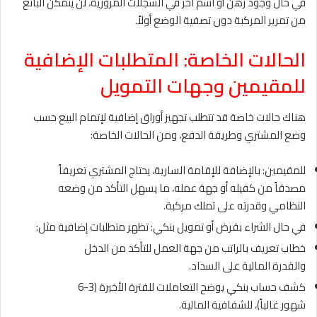
في حال وجود رهن أو اسم آخر في السجلات المرورية، لن يتمكن البائع
من تمرير المركبة دون تصفية الوضع أولاً.
الحالات الخاصة: المتطلبات الإضافية
للمقيمين وجهات التمويل
هناك حالات خاصة قد تتطلب تجهيز أوراق إضافية لإتمام البيع حسب
وضع المشتري وطريقة الدفع، ومن الحالات الخاصة:
للمقيمين: بالإضافة للإقامة السارية، يحتاج المشتري تعريفاً
مصدقاً من كفيله أو جهة عمله، ما يسهل التأكد من وضعه
النظامي وقدرته على تملك مركبة.
في حال الشراء بقرض أو تمويل بنكي: تظهر متطلبات إضافية مثل:
خطاب تعريف بالراتب من جهة العمل للتأكد من الدخل
والقدرة المالية على السداد.
كشف حساب بنكي يوضح التعاملات للفترة الأخيرة (3-6
شهور غالباً)، للشفافية المالية.