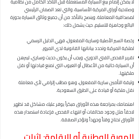
لا يمكن إتمام بيع السيارة المستعملة قبل التأكد الكامل من نظامية
وصلاحية أوراق المركبة الأساسية، والتي تعد الضمان الرئيسي
لمصداقية المعاملة. وينصح بالتأكد من أن جميع وثائق السيارة بحوزة
البائع وجاهزة للتسليم، حيث يشمل ذلك:
رخصة السير الأصلية وسارية المفعول، فهي الدليل الرسمي
لملكية المركبة وتحدد بياناتها القانونية لدى المرور.
تقرير الفحص الفني الدوري، ويجب أن يكون حديث وساري، ليبرهن
أن السيارة خالية من الأعطال أو العيوب التي تمنع قيادتها أو نقل
ملكيتها.
وثيقة التأمين سارية المفعول، وهو مطلب إلزامي لأي معاملة
نقل ملكية أو قيادة على الطرق السعودية.
اهتمامك بمراجعة هذه الأوراق مبكراً يوفر عليك مشاكل قد تظهر
لاحقاً مثل وجود مخالفات أو انتهاء الفحص، فإعادة استصدار هذه
الأوراق تحتاج وقتاً وجهداً وتؤخر الصفقة.
الهوية الوطنية أو الإقامة: إثبات