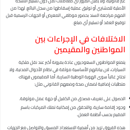
غير قانونية، ولا يقبل المرور أي معاملات نقل دون تسليم النسخة
الأصلية للمشتري أو توثيق عملية إسقاطها من سجل البائع، لهذا من
المهم مراجعة السند بحضور موظفي المعرض أو الجهات الرسمية قبل
توقيع العقد أو تسليم أي مبلغ.
الاختلافات في الإجراءات بين
المواطنين والمقيمين
يتمتع المواطنون السعوديون عادة بمرونة أكبر عند نقل ملكية
السيارات، لان بياناتهم الأساسية موثقة في نظام الأحوال المدنية، ولا
تحتاج غالباً سوى الهوية الوطنية السارية. أما المقيمون فهناك
متطلبات إضافية لضمان صحة وضعهم القانوني مثل:
الحصول على تعريف مصدق من الكفيل أو جهة عمل موثوقة.
وجود إقامة سارية، والتحقق من إمكانية تملك المركبات باسم
المقيم بحسب أنظمة العمل.
هذه الفروق تزيد من أهمية الاستعداد المسبق والتواصل مع الجهات