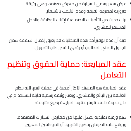
عرض سعر رسمي للسيارة من معرض معتمد، وهي وثيقة
ضرورية لمعرفة القيمة وعدم التلاعب بالأسعار.
برنت حديث من التأمينات الاجتماعية لإثبات الوظيفة والدخل
المستمر للمشتري.
جيث أن عدم توفير أحد هذه المتطلبات قد يعيق إكمال الصفقة ضمن
الجدول الزمني المطلوب أو يؤدي لرفض طلب التمويل.
عقد المبايعة: حماية الحقوق وتنظيم
التعامل
عقد المبايعة هو المستند الأكثر أهمية في عملية البيع، لأنه ينظم
العلاقة بين البائع والمشتري، ويعتبر وثيقة رسمية قابلة للاستخدام في
حال حدوث خلاف. تتوفر عقود المبايعة بصيغ متنوعة:
صيغ ورقية تقليدية يحصل عليها من معارض السيارات المعتمدة،
ويوقع عليه الطرفان بحضور الشهود أو الموظفين المعنيين.