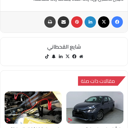
فيسبوك
‫X
لينكدإن
بينتيريست
مشاركة عبر البريد
طباعة
شايع القحطاني
مو
في
‫X
لينك
سنا
‫Tik
قع
سب
دإن
ب
Tok
الوي
وك
تشا
ب
ت
مقالات ذات صلة