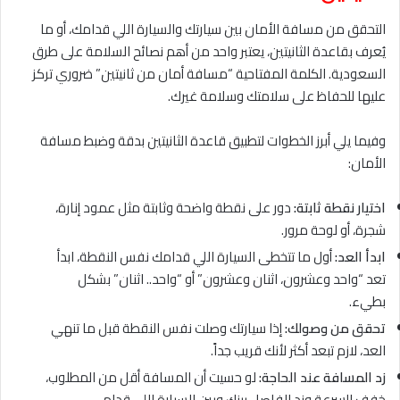
التحقق من مسافة الأمان بين سيارتك والسيارة اللي قدامك، أو ما
يُعرف بقاعدة الثانيتين، يعتبر واحد من أهم نصائح السلامة على طرق
السعودية. الكلمة المفتاحية “مسافة أمان من ثانيتين” ضروري تركز
عليها للحفاظ على سلامتك وسلامة غيرك.
وفيما يلي أبرز الخطوات لتطبيق قاعدة الثانيتين بدقة وضبط مسافة
الأمان:
اختيار نقطة ثابتة:
دور على نقطة واضحة وثابتة مثل عمود إنارة،
شجرة، أو لوحة مرور.
ابدأ العد:
أول ما تتخطى السيارة اللي قدامك نفس النقطة، ابدأ
تعد “واحد وعشرون، اثنان وعشرون” أو “واحد.. اثنان” بشكل
بطيء.
تحقق من وصولك:
إذا سيارتك وصلت نفس النقطة قبل ما تنهي
العد، لازم تبعد أكثر لأنك قريب جداً.
زد المسافة عند الحاجة:
لو حسيت أن المسافة أقل من المطلوب،
خفف السرعة وزد الفاصل بينك وبين السيارة اللي قدام.