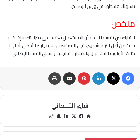
تستهلك قسطها في ورش الإصلاح.
ملخص
اختيارك بين تقسيط الجديد أو المستعمل يعتمد على ميزانيتك؛ فإذا كنت
تبحث عن أقل التزام شهري، فإن المستعمل هو خيارك الأذكى، أما إذا
كانت الأولوية لراحة البال والضمان، فالجديد يستحق القسط الإضافي.
فيسبوك
‫X
لينكدإن
بينتيريست
مشاركة عبر البريد
طباعة
شايع القحطاني
مو
في
‫X
لينك
سنا
‫Tik
قع
سب
دإن
ب
Tok
الوي
وك
تشا
ب
ت