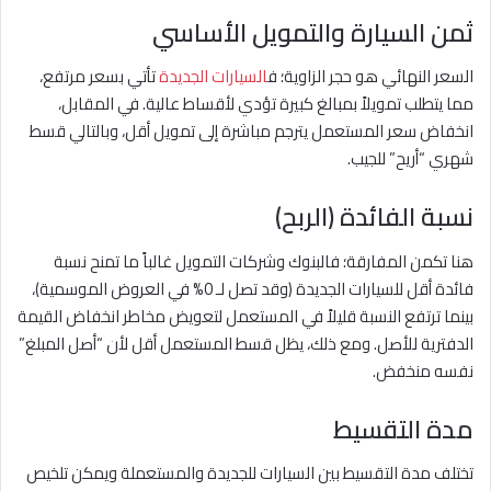
ثمن السيارة والتمويل الأساسي
السعر النهائي هو حجر الزاوية؛ ف
السيارات الجديدة
تأتي بسعر مرتفع،
مما يتطلب تمويلاً بمبالغ كبيرة تؤدي لأقساط عالية. في المقابل،
انخفاض سعر المستعمل يترجم مباشرة إلى تمويل أقل، وبالتالي قسط
شهري “أريح” للجيب.
نسبة الفائدة (الربح)
هنا تكمن المفارقة؛ فالبنوك وشركات التمويل غالباً ما تمنح نسبة
فائدة أقل للسيارات الجديدة (وقد تصل لـ 0% في العروض الموسمية)،
بينما ترتفع النسبة قليلاً في المستعمل لتعويض مخاطر انخفاض القيمة
الدفترية للأصل. ومع ذلك، يظل قسط المستعمل أقل لأن “أصل المبلغ”
نفسه منخفض.
مدة التقسيط
تختلف مدة التقسيط بين السيارات للجديدة والمستعملة ويمكن تلخيص