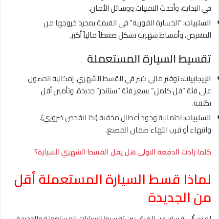
في البداية، وأحدث التقنيات ووسائل الأمان.
السلبيات:
“الخسارة الفورية” في القيمة بمجرد خروجها من
المعرض، وأقساط شهرية تشكل ضغطاً مالياً أكبر.
تقسيط السيارة المستعملة
الإيجابيات:
توفير مالي كبير في القسط الشهري، إمكانية الحصول
على فئة “فل كامل” بسعر فئة “ستاندر” جديدة، وتأمين أقل
تكلفة.
السلبيات:
احتمالية وجود أعطال مخفية (لذا الفحص ضروري)،
وانتهاء أو قرب انتهاء ضمان المصنع.
كلما زادت الدفعة الاولى هل يقل القسط الشهري للسيارة؟
لماذا قسط السيارة المستعملة أقل
من الجديدة
لو تسأل نفسك عن الفرق بين تقسيط السيارات المستعملة والجديدة،