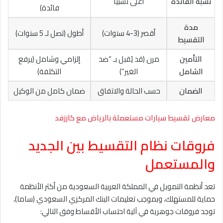
نسبة الفائدة
أعلى نسبياً
فائدة)
مدة
أقصر (3-4 سنوات)
أطول (تصل لـ 5 سنوات)
التقسيط
التأمين
مرن (قد يُقبل بـ “ضد
إلزامي وشامل (يرفع
الشامل
الغير”)
التكلفة)
الضمان
حسب الحالة والاتفاق
ضمان كامل من الوكيل
معارض تقسيط سيارات مستعملة بالرياض مع كارزفد
فروقات نظام التقسيط بين الجديد
والمستعمل
تعد أنظمة التمويل في المملكة العربية السعودية من أكثر الأنظمة
حماية للمستهلك، وبموجب تعليمات البنك المركزي السعودي (ساما)،
توجد فروقات جوهرية في آلية احتساب الأقساط وفق التالي: