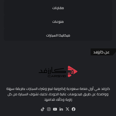
مقارنات
منوعات
ميكانيكا السيارات
عن كارزفد
كارزفد هي أول منصة سعودية إلكترونية لبيع وشراء السيارات بطريقة سهلة
وواضحة عن طريق فيديوهات عالية الجودة، تخليك تشوف السيارة من كل
زاوية وكأنك قدامها.
‫X
فيسبوك
لينكدإن
‫YouTube
انستقرام
‫TikTok