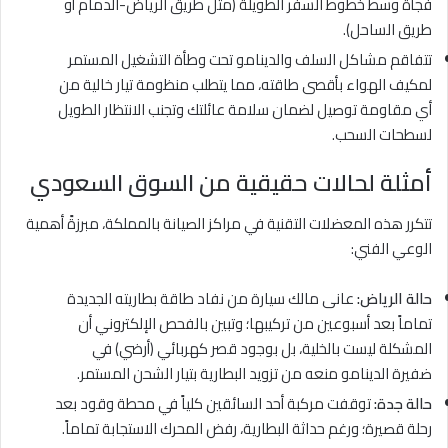
فجأة وسط خطوط السفر الطويلة (مثل طريق الرياض-الدمام أو
طريق الساحل).
تتفاقم مشاكل السلف والدينامو تحت وطأة التشغيل المستمر
لمكيف الهواء بأقصى طاقته، مما يتطلب منظومة تيار خالية من
أي مقاومة توصيل لضمان سلامة عائلتك وتجنب الانتظار الطويل
لسطحات السحب.
أمثلة لحالات حقيقية من السوق السعودي
تتكرر هذه المعضلات التقنية في مراكز الصيانة بالمملكة، مبرزةً أهمية
الوعي الفني:
حالة الرياض:
عانى مالك سيارة من نفاد طاقة بطاريته الجديدة
تماماً بعد أسبوعين من تركيبها؛ وتبين بالفحص الإلكتروني أن
المشكلة ليست بالخلية، بل بوجود قصر كهربائي (أرضي) في
ضفيرة الدينامو منعه من تزويد البطارية بتيار الشحن المستمر.
حالة جدة:
توقفت مركبة أحد السائقين كلياً في محطة وقود بعد
رحلة قصيرة؛ ورغم حداثة البطارية، رفض المحرك الاستجابة تماماً.