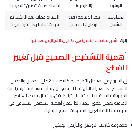
الوقود
(الطرمبة)
اختفاء صوت “طنين” الطرمبة.
منظومة
تلف الدينامو (أفرغ
السيارة عملت بعد التركيب ثم
الشحن
البطارية الجديدة)
فرغت تماماً بعد فترة وجيزة.
إليك
أشهر علامات التحذير في طبلون السيارة ومعانيها
أهمية التشخيص الصحيح قبل تغيير
القطع
إن الشروع في استبدال الأجزاء الميكانيكية بناءً على التخمين والحدس
الشخصي يعد هدراً مالياً وتقنياً لا يفضى إلى نتائج مستدامة. ترتكز البنية
الكهربائية للمركبات الحديثة على ترابط وثيق، وإغفال فحص العناصر
الفرعية يعطل تدفق الأمبير؛ لذا تكمن أهمية التشخيص الاستباقي في
فهم نقاط التقاطع بين المكونات الحيوية التالية:
مجموعة كابلات التوصيل والتأريض الهيكلي.