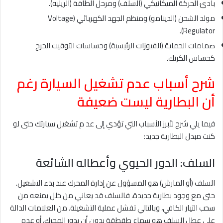
بادئ الحركة الميكانيكي (السلف) ومرحل الطاقة (الريليه).
مولد الشحن (الدينامو) ومنظم الجهد الكهربائي (Voltage
Regulator).
صمامات الحماية (الفيوزات الرئيسية) وحساسات التوقيت الحرج
كحساس الكرنك.
شرح أسباب عدم تشغيل السيارة رغم
أن البطارية ليست ضعيفة
فيما يلي شرح لأبرز الأسباب التي تؤدي إلى عد م تشغيل سيارتك حتى لو
كنت مبدل البطارية جديد:
السلف: الدور الحيوي وأعطاله الشائعة
السلف (أو المارش) هو المسؤول عن إدارة المحرك عند بدء التشغيل.
حتى مع وجود بطارية جديدة، فالسلف قد يعاني من خلل يمنعه من
سحب التيار الكافي، وبالتالي تفشل عملية التشغيلة. من العلامات الدالة
على عطل السلف هو سماع طقطقة بدون أن يدور المحرك، أو عدم