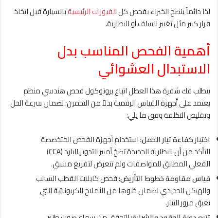
لذا دائماً ينصح الخبراء بفحص كل ا
لفيوزات الرئيسية
بالسيارة قبل اتخاذ
قرار كبير مثل تغيير السلف أو البطارية.
أهمية الفحص المناسب بدل
الاستبدال العشوائي
يتطلب فك شفرة هذا العطل اتباع بروتوكول فحص هندسي منظم
يعتمد على أجهزة القياس الرقمية بدلاً من التخمين؛ لضمان سرعة الحل
وتقليص التكلفة وفق ما يلي:
اختبار كفاءة تيار الحمل:
استخدام أجهزة الفحص المتخصصة
للتأكد من أن البطارية الجديدة تضخ أمبير التدوير البارد (CCA)
الفعلي المطابق للمواصفات ولم تتعرض لتفريغ مسبق.
قياس مقاومة خطوط التأريض:
فحص كابلات القطب السالب
والهيكل الحديدي لضمان خلوها من الأملاح الكربوناتية التي
تعيق مرور التيار.
تتبع دورة الوقود والشرارة:
التحقق من سماع صوت طنين