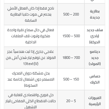
ناجح فقط إذا كان العطل الأصلي
بطارية
200 – 500
ينحصر في موت خلايا البطارية
جديدة
السابقة
سلف جديد
فعال في حال سماع نقرة واحدة
(بادئ
500 – 1500
متكررة وثبوت تلف الملفات
الحركة)
الداخلية
دينامو
علاجي جذري إذا ثبت هندسياً عجز
جديد
700 – 1800
المولد عن توفير تيار شحن أعلى من
(المولد)
13text{V}
يحل مشكلة دوران المحرك
حساس
150 – 500
المستمر دون اشتعال (خاصة عند
الكرنك
السخونة)
حل فوري واقتصادي للغاية في
الفيوزات
5 – 20
حالات الانقطاع الكلي المفاجئ لتيار
الرئيسية
التشغيل