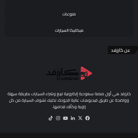
منوعات
ميكانيكا السيارات
عن كارزفد
كارزفد هي أول منصة سعودية إلكترونية لبيع وشراء السيارات بطريقة سهلة
وواضحة عن طريق فيديوهات عالية الجودة، تخليك تشوف السيارة من كل
زاوية وكأنك قدامها.
‫X
فيسبوك
لينكدإن
‫YouTube
انستقرام
‫TikTok