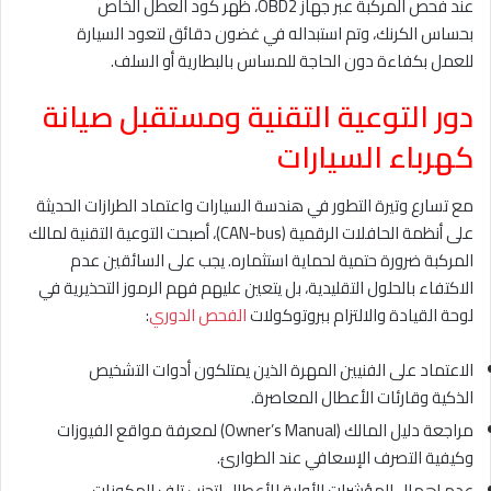
عند فحص المركبة عبر جهاز OBD2، ظهر كود العطل الخاص
بحساس الكرنك، وتم استبداله في غضون دقائق لتعود السيارة
للعمل بكفاءة دون الحاجة للمساس بالبطارية أو السلف.
دور التوعية التقنية ومستقبل صيانة
كهرباء السيارات
مع تسارع وتيرة التطور في هندسة السيارات واعتماد الطرازات الحديثة
على أنظمة الحافلات الرقمية (CAN-bus)، أصبحت التوعية التقنية لمالك
المركبة ضرورة حتمية لحماية استثماره. يجب على السائقين عدم
الاكتفاء بالحلول التقليدية، بل يتعين عليهم فهم الرموز التحذيرية في
لوحة القيادة والالتزام ببروتوكولات
الفحص الدوري
:
الاعتماد على الفنيين المهرة الذين يمتلكون أدوات التشخيص
الذكية وقارئات الأعطال المعاصرة.
مراجعة دليل المالك (Owner’s Manual) لمعرفة مواقع الفيوزات
وكيفية التصرف الإسعافي عند الطوارئ.
عدم إهمال المؤشرات الأولية للأعطال لتجنب تلف المكونات