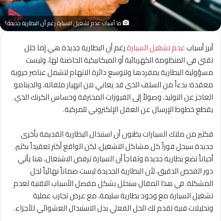
ما أسباب عدم تشغيل السيارة رغم أن البطارية جديدة؟
أبرز أسباب
عدم تشغيل السيارة
رغم أن البطارية جديدة هي إما خلل
تقني في المنظومة الكهربائية أو الميكانيكية الحاضنة لها، وليست
مسؤولية البطارية بمفردها وتتوسع دائرة الاتهام لتشمل عناصر حيوية
معقدة؛ بدءاً من السلف الذي قد يعاني من انهيار ملفاته، والدينامو
العاجز عن التوليد، وصولاً إلى الفيوزات المحترقة وحساس الكرنك الذي
يقطع خطوط الإرسال عن العقل الإلكتروني للمركبة.
فكثير من ملاك السيارات يظنون أن استبدال البطارية القديمة بأخرى
جديدة سيحل فوراً كل مشاكل التشغيل، لكن الواقع أكثر تعقيداً بكثير،
أحياناً تضع بطارية جديدة وتفاجأ أن السيارة ترفض الاشتغال. هنا يأتي
دور الفحص الدقيق، لأن البطارية الجديدة ليست ضماناً نهائياً لحل
المشكلة. في هذا المقال سنحلل بشكل مفصل الأسباب التقنية لعدم
تشغيل السيارة مع وجود بطارية سليمة، مع عرض تجارب عملية
وتحليلات فنية تقدم لك الحل الفعلي بدل الاستبدال العشوائي للأجزاء.