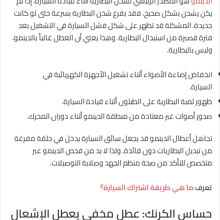
الدينمو
هو المصدر الرئيسي لشحن البطارية أثناء قيادة السيارة، إذا لم
يكن يشحن بشكل صحيح، فقد يفرغ شحن البطارية بسرعة حتى لو كانت
جديدة. المشكلة قد تظهر على شكل فشل السيارة في التشغيل بعد
فترة قصيرة من استبدال البطارية. وهذا يعني أن العطل غالباً بالدينمو،
وليس بالبطارية.
انخفاض إضاءة الأضواء أثناء تشغيل الأجهزة الكهربائية في
السيارة.
ظهور لمبة البطارية على الطبلون أثناء قيادة السيارة.
صدور أصوات غير معتادة من منطقة الدينمو أثناء دوران المحرك.
تجاهل أعطال الدينمو قد يجعل سائق السيارة يدخل في حلقة مفرغة
من تبديل البطاريات دون فائدة. ولذا لا بد من فحص الدينمو عبر
متخصص للتأكد من صحة منظم الجهد وصلابة التوصيلات.
تعرف
ما هي طريقة اشتراك السيارة؟
حساس الكرنك: عطل مخفي يعطل الإشعال