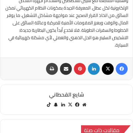
وأهمية المتابعة مع فنيين متخصصين واستخدام أجهزة الفحص
الإلكترونية لكل عطل. المعرفة الجيدة بمكونات النظام الكهربائي تمكن
السائق من اتخاذ القرار الصحيح عند مواجهة مشاكل التشغيل، ما يوفر
المال والوقت ويعزز المقومات الأمنية للمركبة وعائلة السائق على
الخطوط والسفرات الطويلة. فلا تنخدع أبداً بكون البطارية جديدة:
التشخيص السليم هو الحل الذهبي والعملي لأي مشكلة كهربائية في
السيارة.
فيسبوك
‫X
لينكدإن
بينتيريست
مشاركة عبر البريد
طباعة
شايع القحطاني
مو
في
‫X
لينك
سنا
‫Tik
قع
سب
دإن
ب
Tok
الوي
وك
تشا
ب
ت
مقالات ذات صلة