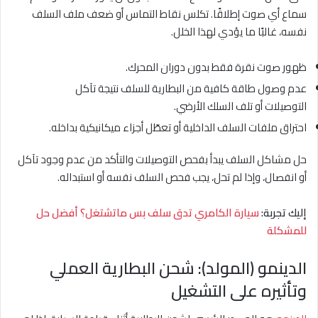
سماع أي صوت إطلاقًا. تكلس نقاط التماس أو ضعف ملف السلف
نفسه، غالبًا ما يؤدي لهذا الخلل.
ظهور صوت نقرة فقط بدون دوران المحرك.
عدم وصول طاقة كافية من البطارية للسلف نتيجة تآكل
التوصيلات أو تلف السلك الأرضي.
احتراق ملفات السلف الداخلية أو تعطّل أجزاء ميكانيكية بداخله.
حل مشاكل السلف يبدأ بفحص التوصيلات والتأكد من عدم وجود تآكل
أو انفصال، وإذا لم تحل، يجب فحص السلف نفسه أو استبداله.
إليك تجربة:
سيارة الكامري تدق سلف بس ماتشتغل؟ أفضل حل
للمشكلة
الدينمو (المولد): شحن البطارية العملي
وتأثيره على التشغيل