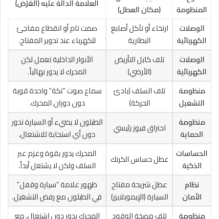
العلامة الدالة عليه (العَرَض)
المنظومة
(مكان العطل)
الوصلات
ارتخاء أو تآكل أصابع
صمت تام أو انقطاع مفاجئ
الكهربائية
البطارية
للكهرباء عند تدوير المفتاح.
الوصلات
تلف كابل التأريض
الأنوار الداخلية تعمل لكن
الكهربائية
(الأرضي)
المحرك لا يدور نهائياً.
منظومة
تلف السلف (بادئ
سماع صوت “تكة” واحدة قوية
التشغيل
الحركة)
دون دوران المحرك.
منظومة
الطبلون لا يضيء أو السيارة تدور
احتراق فيوز رئيسي
الحماية
دون أي استجابة للاشتعال.
الحساسات
المحرك يدور بقوة وعزم عبر
عطل حساس الكرنك
الذكية
السلف ولكن لا يشتعل أبداً.
نظام
عطل شريحة مفتاح
ظهور علامة “سيارة وقفل”
الأمان
السيارة (الإيموبلايزر)
في الطبلون مع رفض التشغيل.
منظومة
تلف مضخة الوقود
المحرك يدور دون اشتعال، مع