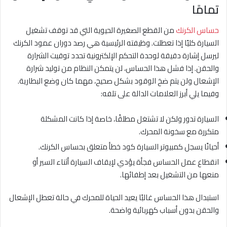
تمامًا
حساس الكرنك
من القطع الصغيرة الحيوية التي قد توقف تشغيل
السيارة كليًا إذا تعطلت. وظيفته الرئيسية هي رصد دوران عمود الكرنك
ليرسل إشارة دقيقة لوحدة التحكم الإلكترونية تحدد توقيت الشرارة
والحقن. إذا فشل هذا الحساس، لن يتمكن النظام من توليد شرارة
الإشعال ولن يتم ضخ الوقود بشكل صحيح، مهما كان وضع البطارية.
وفيما يلي أبرز العلامات الدالة على تلفه:
السيارة تدور ولكن لا تشتغل مطلقًا، خاصة إذا كانت المشكلة
متكررة مع سخونة المحرك.
أحيانًا يسجل كمبيوتر السيارة كود خطأ متعلق بحساس الكرنك.
انقطاع عمل الحساس فجأة يؤدي لإيقاف السيارة أثناء السير أو
منعها من التشغيل بعد إطفائها.
استبدال هذا الحساس غالبًا يعيد الحياة للمحرك في حالة تعطل الإشعال
والحقن بدون أسباب كهربائية واضحة.