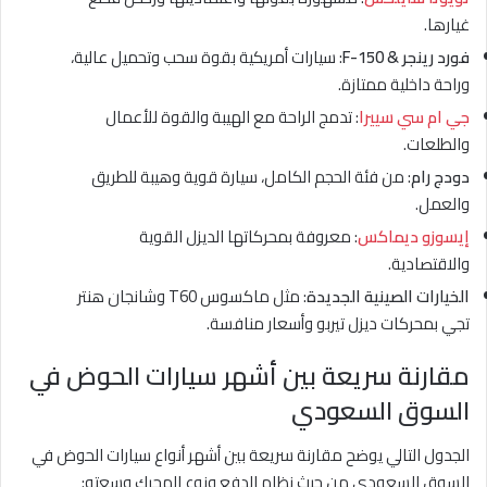
غيارها.
فورد رينجر & F-150
: سيارات أمريكية بقوة سحب وتحميل عالية،
وراحة داخلية ممتازة.
جي ام سي سييرا
: تدمج الراحة مع الهيبة والقوة للأعمال
والطلعات.
دودج رام
: من فئة الحجم الكامل، سيارة قوية وهيبة للطريق
والعمل.
إيسوزو ديماكس
: معروفة بمحركاتها الديزل القوية
والاقتصادية.
الخيارات الصينية الجديدة
: مثل ماكسوس T60 وشانجان هنتر
تجي بمحركات ديزل تيربو وأسعار منافسة.
مقارنة سريعة بين أشهر سيارات الحوض في
السوق السعودي
الجدول التالي يوضح مقارنة سريعة بين أشهر أنواع سيارات الحوض في
السوق السعودي من حيث نظام الدفع ونوع المحرك وسعته: