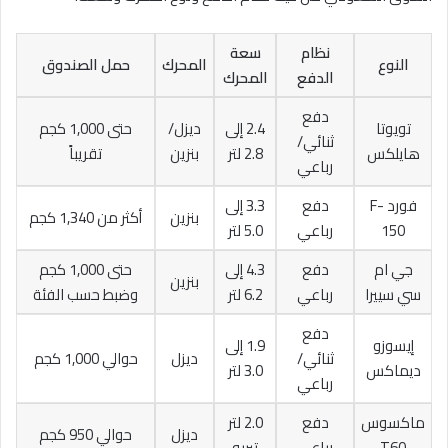
نظام
سعة
النوع
المحرك
حمل الصندوق
الدفع
المحرك
دفع
تويوتا
2.4 إلى
ديزل/
حتى 1,000 كجم
ثنائي/
هايلكس
2.8 لتر
بنزين
تقريباً
رباعي
فورد F-
دفع
3.3 إلى
بنزين
أكثر من 1,340 كجم
150
رباعي
5.0 لتر
جي ام
دفع
4.3 إلى
حتى 1,000 كجم
بنزين
سي سييرا
رباعي
6.2 لتر
وضبط حسب الفئة
دفع
إيسوزو
1.9 إلى
ثنائي/
ديزل
حوالي 1,000 كجم
ديماكس
3.0 لتر
رباعي
ماكسوس
دفع
2.0 لتر
ديزل
حوالي 950 كجم
T60
رباعي
تيربو