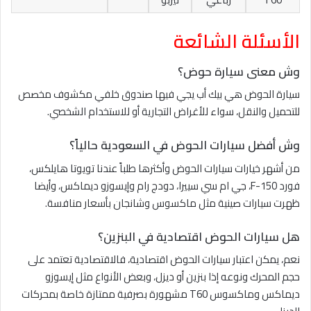
الأسئلة الشائعة
وش معنى سيارة حوض؟
سيارة الحوض هي بيك أب يجي فيها صندوق خلفي مكشوف مخصص
للتحميل والنقل، سواء للأغراض التجارية أو للاستخدام الشخصي.
وش أفضل سيارات الحوض في السعودية حالياً؟
من أشهر خيارات سيارات الحوض وأكثرها طلباً عندنا تويوتا هايلكس،
فورد F-150، جي ام سي سييرا، دودج رام وإيسوزو ديماكس، وأيضا
ظهرت سيارات صينية مثل ماكسوس وشانجان بأسعار منافسة.
هل سيارات الحوض اقتصادية في البنزين؟
نعم، يمكن اعتبار سيارات الحوض اقتصادية، فالاقتصادية تعتمد على
حجم المحرك ونوعه إذا بنزين أو ديزل، وبعض الأنواع مثل إيسوزو
ديماكس وماكسوس T60 مشهورة بصرفية ممتازة خاصة بمحركات