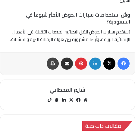
الديزل.
وش استخدامات سيارات الحوض الأكثر شيوعاً في
السعودية؟
تستخدم سيارات الحوض لنقل البضائع، المعدات الثقيلة، في الأعمال
الإنشائية، الزراعة، وأيضا مشهورة بين هواة الرحلات البرية والكشتات.
فيسبوك
‫X
لينكدإن
بينتيريست
مشاركة عبر البريد
طباعة
شايع القحطاني
مو
في
‫X
لينك
سنا
‫Tik
قع
سب
دإن
ب
Tok
الوي
وك
تشا
ب
ت
مقالات ذات صلة