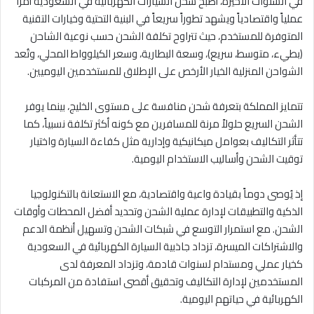
في السنوات الأخيرة، أصبح شحن السيارات الكهربائية في السعودية أمراً
عملياً واقتصادياً ويشهد تطوراً سريعاً في البنية التحتية وخيارات التقنية
المتوفرة للمستخدم، حيث تتراوح تكلفة الشحن حسب نوعية الشاحن
(بطيء، متوسط، سريع)، وسعة البطارية، وسعر الكيلوواط المحلي، وتُعد
الشواحن المنزلية الخيار الأرخص على الإطلاق للمستخدمين اليوميين.
تتمايز المملكة بتعرفة شحن منافسة على مستوى الخليج، بينما يوفر
الشحن السريع حلولاً مرنة للمسافرين مع كونه أكثر تكلفة نسبياً، كما
تتأثر التكاليف بعوامل ميكانيكية وإدارية مثل كفاءة السيارة واختيار
توقيت الشحن وأساليب الاستخدام اليومية.
إذ يُوصى دوماً بقيادة واعية واقتصادية، مع الاستعانة بالتكنولوجيا
الذكية والتطبيقات لإدارة عملية الشحن وتحديد أفضل المحطات وأوقات
الشحن. مع استمرار التوسع في شبكات الشحن وتسهيل أنظمة الدعم
والاشتراكات الميسرة، تزداد جاذبية السيارة الكهربائية في السعودية
كخيار عملي ومستدام لسنوات قادمة، وتزداد المعرفة لدى
المستخدمين لإدارة التكاليف وتحقيق أقصى استفادة من المركبات
الكهربائية في حياتهم اليومية.