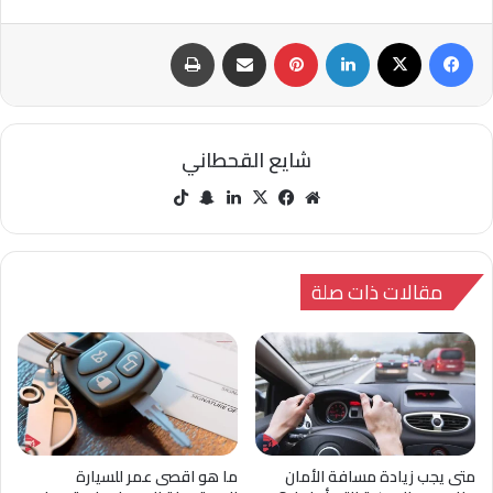
فيسبوك
‫X
لينكدإن
بينتيريست
مشاركة عبر البريد
طباعة
شايع القحطاني
مو
في
‫X
لينك
سنا
‫Tik
قع
سب
دإن
ب
Tok
الوي
وك
تشا
ب
ت
مقالات ذات صلة
متى يجب زيادة مسافة الأمان
ما هو اقصى عمر للسيارة