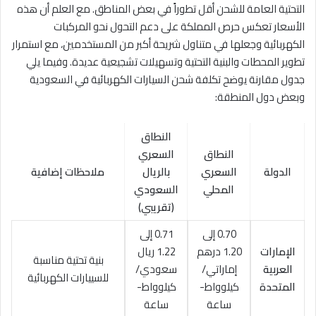
التحتية العامة للشحن أقل تطوراً في بعض المناطق. مع العلم أن هذه
الأسعار تعكس حرص المملكة على دعم التحول نحو المركبات
الكهربائية وجعلها في متناول شريحة أكبر من المستخدمين، مع استمرار
تطوير المحطات والبنية التحتية وتسهيلات تشجيعية عديدة. وفيما يلي
جدول مقارنة يوضح تكلفة شحن السيارات الكهربائية في السعودية
وبعض دول المنطقة:
النطاق
النطاق
السعري
الدولة
السعري
بالريال
ملاحظات إضافية
المحلي
السعودي
(تقريبي)
0.70 إلى
0.71 إلى
الإمارات
1.20 درهم
1.22 ريال
بنية تحتية مناسبة
العربية
إماراتي/
سعودي/
للسييارات الكهربائية
المتحدة
كيلوواط-
كيلوواط-
ساعة
ساعة