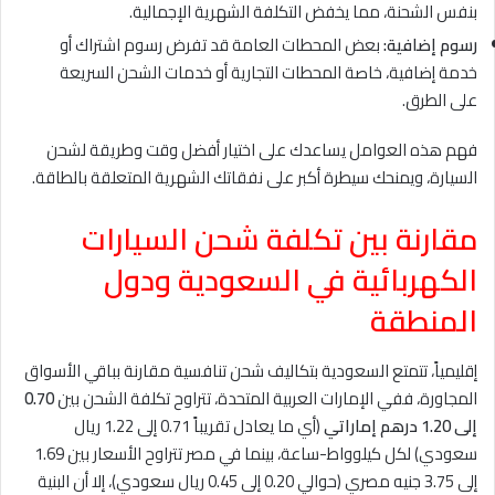
بنفس الشحنة، مما يخفض التكلفة الشهرية الإجمالية.
رسوم إضافية:
بعض المحطات العامة قد تفرض رسوم اشتراك أو
خدمة إضافية، خاصة المحطات التجارية أو خدمات الشحن السريعة
على الطرق.
فهم هذه العوامل يساعدك على اختيار أفضل وقت وطريقة لشحن
السيارة، ويمنحك سيطرة أكبر على نفقاتك الشهرية المتعلقة بالطاقة.
مقارنة بين تكلفة شحن السيارات
الكهربائية في السعودية ودول
المنطقة
إقليمياً، تتمتع السعودية بتكاليف شحن تنافسية مقارنة بباقي الأسواق
المجاورة، ففي الإمارات العربية المتحدة، تتراوح تكلفة الشحن بين
0.70
إلى 1.20 درهم إماراتي
(أي ما يعادل تقريباً 0.71 إلى 1.22 ريال
سعودي) لكل كيلوواط-ساعة، بينما في مصر تتراوح الأسعار بين 1.69
إلى 3.75 جنيه مصري (حوالي 0.20 إلى 0.45 ريال سعودي)، إلا أن البنية