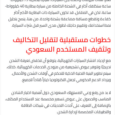
ساعة ستكلفك أكثر في الشحنة الكاملة من سيارة ببطارية 40 كيلوواط-
ساعة. لكن في المقابل، قد تكون السيارة ذات البطارية الأكبر أكثر
كفاءة وتقطع مسافة مضاعفة بشحنة واحدة. من هنا، ينصح بتحليل
نمط استخدامك وتقييم حاجتك لطول مدى السير قبل شراء السيارة.
خطوات مستقبلية لتقليل التكاليف
وتثقيف المستخدم السعودي
مع ازدياد انتشار السيارات الكهربائية، يتوقع أن تنخفض تعرفة الشحن
تدريجيًا وتتوفر عروض تشجيعية من مزودي الخدمات الكهربائية. كذلك،
سيتم تطوير البنية التحتية الذكية للتحكم في أوقات الشحن والأحمال،
ويزداد الدعم الحكومي لجعل التكنولوجيا خياراً مُتاحاً للجميع.
لا بد من رفع وعي المستهلك السعودي حول أهمية اختيار الشاحن
المناسب والحصول على عروض تسعير مخصصة عند الاستخدام المكثف،
بالإضافة إلى التعرف على أحدث التحديثات في شبكات الطاقة
والتطبيقات المخصصة لإدارة الشحن.