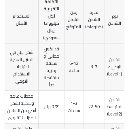
التكلفة
التقريبية
قدرة
زمن
نوع
لكل
الاستخدام
الشحن
الشحن
الشاحن
كيلوواط
الأمثل
(كيلوواط)
المتوقع
(ريال
سعودي)
قد يكون
شحن ليلي في
مجاني أو
الشحن
المنزل لتغطية
6-12
بتكلفة
البطيء
3-7
احتياجات
ساعة
رمزية
(Level 1)
الاستخدام
منخفضة
اليومي
جداً
محطات عامة
الشحن
1-3
وسكنية لشحن
المتوسط
22-50
0.99 ريال
ساعات
أسرع من الشاحن
(Level 2)
المنزلي التقليدي
الشحن
حلول الشحن