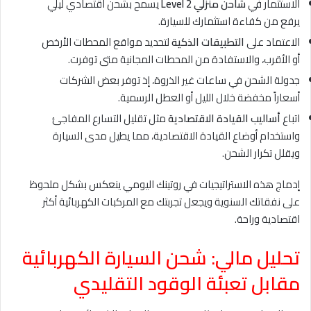
الاستثمار في
شاحن منزلي Level 2
يسمح بشحن اقتصادي ليلي
يرفع من كفاءة استثمارك للسيارة.
الاعتماد على
التطبيقات الذكية
لتحديد مواقع المحطات الأرخص
أو الأقرب، والاستفادة من المحطات المجانية متى توفرت.
جدولة الشحن في ساعات غير الذروة، إذ توفر بعض الشركات
أسعاراً مخفضة خلال الليل أو العطل الرسمية.
اتباع
أساليب القيادة الاقتصادية
مثل تقليل التسارع المفاجئ
واستخدام أوضاع القيادة الاقتصادية، مما يطيل مدى السيارة
ويقلل تكرار الشحن.
إدماج هذه الاستراتيجيات في روتينك اليومي ينعكس بشكل ملحوظ
على نفقاتك السنوية ويجعل تجربتك مع المركبات الكهربائية أكثر
اقتصادية وراحة.
تحليل مالي: شحن السيارة الكهربائية
مقابل تعبئة الوقود التقليدي