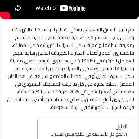
مع تحول السوق السعودي بشكل متسارع نحو المركبات الكهربائية
وتنامي وعي المستهلكين بأهمية الطاقة النظيفة، تزايد الاهتمام
بمعرفة التكلفة الواقعية لشحن السيارات الكهربائية داخل المملكة.
فالمشترون الجدد وأصحاب السيارات الكهربائية الحاليين بحاجة لفهم
العوامل المؤثرة في تكلفة الشحن ومستوى التوفير الفعلي مقارنة
بالسيارات التقليدية، إضافة إلى التحديات والفرص المتاحة سواء عند
شحن السيارة بالمنزل أو في المحطات العامة والسريعة. في هذا الدليل
المفصل، نسلّط الضوء على كل ما يرغب المستهلك السعودي في
معرفته عن أسعار الشحن في 2025، طريقة حساب التكلفة بدقة،
الفوارق بين أنواع الشواحن، ونصائح عملية لتحقيق أقصى استفادة من
قيادة السيارات الكهربائية في البيئة السعودية.
الدليل
العوامل الأساسية في تكلفة شحن السيارات