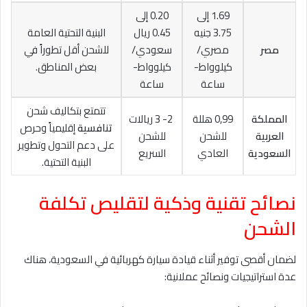
1.69 إلى
0.20 إلى
3.75 جنيه
0.45 ريال
البنية التحتية العامة
مصر
مصري/
سعودي/
للشحن أقل تطوراً في
كيلوواط-
كيلوواط-
بعض المناطق.
ساعة
ساعة
تتمتع بتكاليف شحن
المملكة
0,99 هللة
2- 3 ريالات
تنافسية
إقليمياً وحرص
العربية
للشحن
للشحن
على دعم التحول وتطوير
السعودية
العادي
السريع
البنية التحتية.
نصائح تقنية وذكية لتقليص تكلفة
الشحن
لضمان أقصى توفير أثناء قيادة سيارة كهربائية في السعودية، هناك
عدة استراتيجيات ونصائح عملانية: