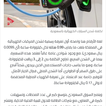
تكلفة شحن السيارات الكهربائية بالسعودية
لغة الأرقام هنا واضحة: أول تعرفة رسمية لشحن المركبات الكهربائية
في المملكة بلغت ما يقارب
0.99 هللة
لكل كيلوواط-ساعة (أي 0.0099
ريال سعودي)، مع وجود شواحن عامة غالباً تعتمد هذه التسعيرة،
بينما في الشحن السريع، تتراوح التكلفة بين
2 إلى 3 ريالات
للكيلوواط-
ساعة، وهو ما يناسب حاجات المستخدمين الذين يريدون شحناً أسرع
على طرق السفر أو الطوارئ. أما الشحن المنزلي فيزال الخيار الأمثل
للتوفير، خاصة عند الاعتماد على تعرفة الكهرباء المنزلية المنخفضة
(حوالي 0.17 ريال للكيلوواط-ساعة).
ويتميز السوق السعودي بتوسع كبير في عدد المحطات، وتسهيلات
كبيرة في التعاون مع شركات الطاقة للتحول للبنية التحتية الذكية، وتنتشر