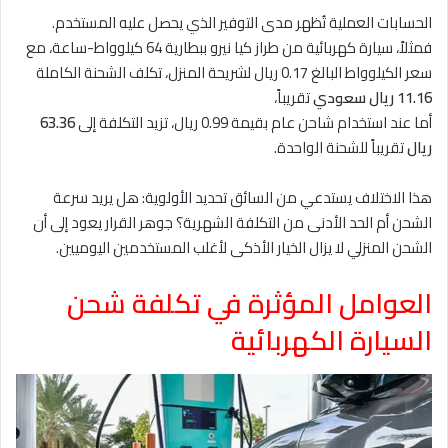
الحسابات العملية تُظهر مدى التوفير الذي يحصل عليه المستخدم.
فمثلاً، سيارة كهربائية من طراز كيا نيرو ببطارية 64 كيلوواط-ساعة، مع
سعر الكيلوواط البالغ 0.17 ريال لشريحة المنزل، تكلف الشحنة الكاملة
11.16 ريال سعودي
تقريباً،
أما عند استخدام شاحن عام بقيمة 0.99 ريال، تزيد التكلفة إلى
63.36
ريال
تقريباً للشحنة الواحدة.
هذا الاختلاف يستدعي من السائق تحديد الأولوية: هل يريد سرعة
الشحن أم الحد الأدنى من التكلفة الشهرية؟ جوهر القرار يعود إلى أن
الشحن المنزلي لا يزال الخيار الأذكى لأغلب المستخدمين اليوميين.
العوامل المؤثرة في تكلفة شحن
السيارة الكهربائية