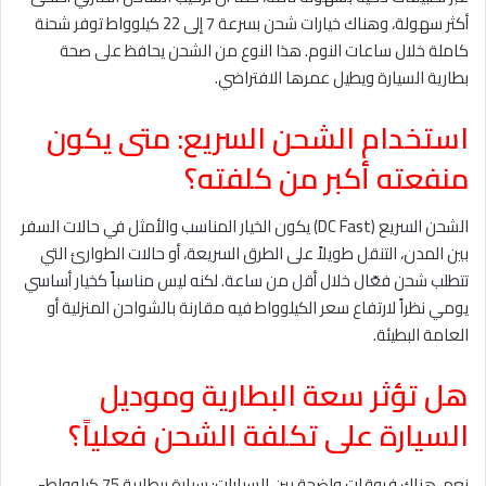
أكثر سهولة، وهناك خيارات شحن بسرعة 7 إلى 22 كيلوواط توفر شحنة
كاملة خلال ساعات النوم. هذا النوع من الشحن يحافظ على صحة
بطارية السيارة ويطيل عمرها الافتراضي.
استخدام الشحن السريع: متى يكون
منفعته أكبر من كلفته؟
الشحن السريع (DC Fast) يكون الخيار المناسب والأمثل في حالات السفر
بين المدن، التنقل طويلاً على الطرق السريعة، أو حالات الطوارئ التي
تتطلب شحن فعّال خلال أقل من ساعة. لكنه ليس مناسباً كخيار أساسي
يومي نظراً لارتفاع سعر الكيلوواط فيه مقارنة بالشواحن المنزلية أو
العامة البطيئة.
هل تؤثر سعة البطارية وموديل
السيارة على تكلفة الشحن فعلياً؟
نعم، هناك فروقات واضحة بين السيارات: سيارة ببطارية 75 كيلوواط-