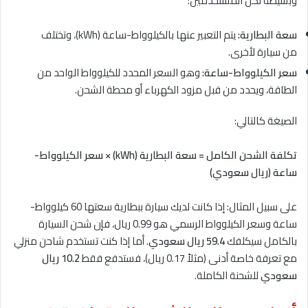
وبسيطة لكل المستخدمين:
سعة البطارية:
يتم التعبير عنها بالكيلوواط-ساعة (kWh)، وتختلف
من سيارة لأخرى.
سعر الكيلوواط-ساعة:
وهو السعر المحدد للكيلوواط الواحد من
الطاقة، ويحدد من قبل مزود الكهرباء أو محطة الشحن.
الصيغة كالتالي:
تكلفة الشحن الكامل = سعة البطارية (kWh) × سعر الكيلوواط-
ساعة (ريال سعودي)
على سبيل المثال: إذا كانت لديك سيارة ببطارية سعتها 60 كيلوواط-
ساعة وسعر الكيلوواط الرسمي هو 0.99 ريال، فإن شحن السيارة
بالكامل سيكلفك
59.4 ريال سعودي
. أما إذا كنت تستخدم شاحن منزلي
مع تعرفة خاصة أدنى (مثلاً 0.17 ريال)، فستدفع فقط
10.2 ريال
سعودي
للشحنة الكاملة.