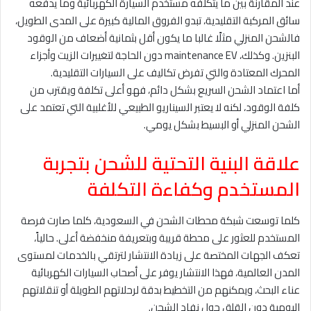
عند المقارنة بين ما يتكلفه مستخدم السيارة الكهربائية وما يدفعه
سائق المركبة التقليدية، تبدو الفروق المالية كبيرة على المدى الطويل،
فالشحن المنزلي مثلًا غالبا ما يكون أقل بثمانية أضعاف من الوقود
البنزين. وكذلك، maintenance EV دون الحاجة لتغييرات الزيت وأجزاء
المحرك المعتادة والتي تفرض تكاليف على السيارات التقليدية.
أما اعتماد الشحن السريع بشكل دائم، فهو أعلى تكلفة ويقترب من
كلفة الوقود، لكنه لا يعتبر السيناريو الطبيعي للأغلبية التي تعتمد على
الشحن المنزلي أو البسيط بشكل يومي.
علاقة البنية التحتية للشحن بتجربة
المستخدم وكفاءة التكلفة
كلما توسعت شبكة محطات الشحن في السعودية، كلما صارت فرصة
المستخدم للعثور على محطة قريبة وبتعريفة منخفضة أعلى. حالياً،
تعكف الجهات المختصة على زيادة الانتشار لترتقي بالخدمات لمستوى
المدن العالمية، فهذا الانتشار يوفر على أصحاب السيارات الكهربائية
عناء البحث، ويمكنهم من التخطيط بدقة لرحلاتهم الطويلة أو تنقلاتهم
اليومية دون القلق حول نفاد الشحن.