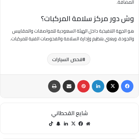
المضافة.
وش دور مركز سلامة المركبات؟
هو الجهة التنفيذية داخل الهيئة السعودية للمواصفات والمقاييس
والجودة، ويعني بتنظيم وإدارة السلامة والفحوصات الفنية للمركبات.
فحص السيارات
فيسبوك
‫X
لينكدإن
بينتيريست
مشاركة عبر البريد
طباعة
شايع القحطاني
مو
في
‫X
لينك
سنا
‫Tik
قع
سب
دإن
ب
Tok
الوي
وك
تشا