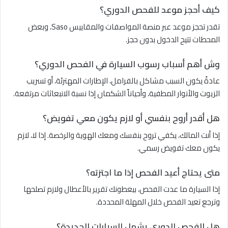
كيف أحجز موعد للفحص الدوري؟
تقدر تحجز موعد عبر منصة المواصفات والمقاييس Saso، وبعض
المحطات تتيح الدخول بدون حجز.
وش أهم أسباب رسوب السيارة في الفحص الدوري؟
عادةً يكون السبب مشاكل بالفرامل، الإطارات المهترئة، أو تسريب
الزيوت والأنوار المطفية، وأحياناً الشكمان إذا نسبة الانبعاثات مرتفعة.
هل أقدر أروح بنفسي أو لازم يكون معي تفويض؟
إذا أنت المالك، يكفي تروح بنفسك ومعك الهوية والرخصة. إذا لا، لازم
يكون معك تفويض رسمي.
متى يحتاج أعيد الفحص إذا ما اجتزته؟
إذا السيارة ما عدت الفحص، بيعطونك تقرير بالأعطال ولازم تصلحها
وترجع تعيد الفحص خلال المهلة المحددة.
هل الفحص الدوري يشمل السيارات الجديدة؟