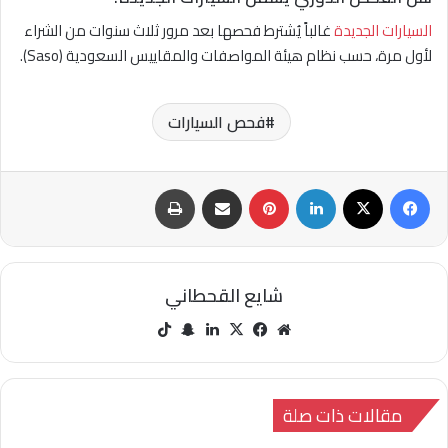
السيارات الجديدة
غالباً يُشترط فحصها بعد مرور ثلاث سنوات من الشراء
لأول مرة، حسب نظام هيئة المواصفات والمقاييس السعودية (Saso).
فحص السيارات
فيسبوك
‫X
لينكدإن
بينتيريست
مشاركة عبر البريد
طباعة
شايع القحطاني
مو
في
‫X
لينك
سنا
‫Tik
قع
سب
دإن
ب
Tok
الوي
وك
تشا
ب
ت
مقالات ذات صلة