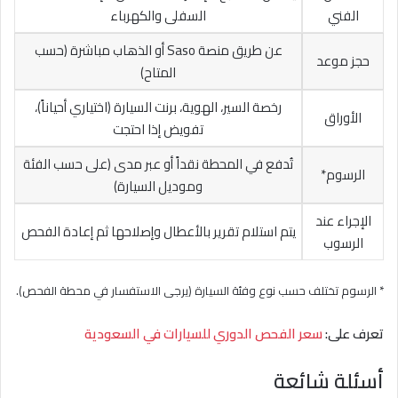
الفني
السفلى والكهرباء
عن طريق منصة Saso أو الذهاب مباشرة (حسب
حجز موعد
المتاح)
رخصة السير، الهوية، برنت السيارة (اختياري أحياناً)،
الأوراق
تفويض إذا احتجت
تُدفع في المحطة نقداً أو عبر مدى (على حسب الفئة
الرسوم*
وموديل السيارة)
الإجراء عند
يتم استلام تقرير بالأعطال وإصلاحها ثم إعادة الفحص
الرسوب
* الرسوم تختلف حسب نوع وفئة السيارة (يرجى الاستفسار في محطة الفحص).
تعرف على:
سعر الفحص الدوري للسيارات في السعودية
أسئلة شائعة