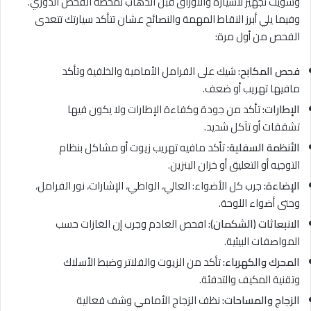
وسويت تجهيز للسيارة والأوراق قبل الذهاب لمحطة الفحص الدوري.
وفيما يلي أبرز النقاط المهمة والنصائح عشان تتأكد سيارتك تتعدى
الفحص من أول مرة:
فحص المكابح:
شيك على الفرامل الأمامية والخلفية وتأكد
مافيها تهريب أو ضعف.
الإطارات:
تأكد من جودة وكفاءة الإطارات ولا يكون فيها
تشققات أو تآكل شديد.
الأنظمة السفلية:
تأكد مافيه تهريب زيوت أو مشاكل بنظام
التوجيه أو التعليق أو خزان البنزين.
الإضاءة:
جرب كل الأضواء: العالي، الواطي، الإشارات، نور الفرامل،
وحتى أضواء اللوحة.
الانبعاثات (الشكمان):
افحص العادم وجرب إن الغازات حسب
المواصفات البيئية.
المحرك والكهرباء:
تأكد من الزيوت والفلاتر وضبط الأسلاك
وتقنية المكيف والتدفئة.
الزجاج والمساحات:
نظف الزجاج الأمامي وشف فعالية