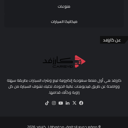
منوعات
ميكانيكا السيارات
عن كارزفد
كارزفد هي أول منصة سعودية إلكترونية لبيع وشراء السيارات بطريقة سهلة
وواضحة عن طريق فيديوهات عالية الجودة، تخليك تشوف السيارة من كل
زاوية وكأنك قدامها.
‫X
فيسبوك
لينكدإن
‫YouTube
انستقرام
‫TikTok
© موقع جميع الحقوق محفوظة لـ
كارزفد
2026