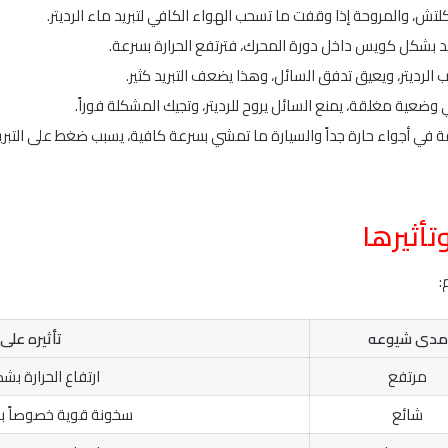
لتش، والمروحة إذا وقفت ما تسحب الهواء الكافي لتبريد ماء الرديتر.
بريد بشكل كويس داخل دورة المحرك، فترتفع الحرارة بسرعة.
 الرديتر، ويعيق تدفق السائل، وهذا يضعف التبريد كثير.
وضعية مغلقة، يمنع السائل يروح للرديتر، وتجيك المشكلة فوراً.
 في أجواء حارة جداً والسيارة ما تمشي بسرعة كافية، يسبب ضغط على التبري
وتأثيرها
:
مدى شيوعه
تأثيره على 
مرتفع
ارتفاع الحرارة 
شائع
سخونة قوية خصوصاً با