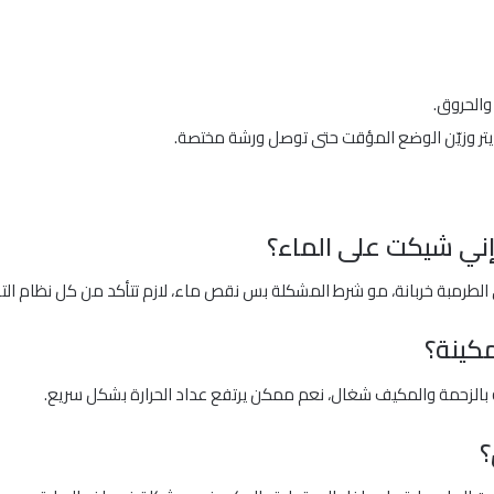
 والحروق.
رديتر وزيّن الوضع المؤقت حتى توصل ورشة مختصة.
إني شيكت على الماء؟
طرمبة خربانة، مو شرط المشكلة بس نقص ماء، لازم تتأكد من كل نظام التبر
كينة؟
 بالزحمة والمكيف شغال، نعم ممكن يرتفع عداد الحرارة بشكل سريع.
؟