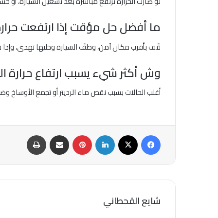
لو صارت الحرارة ترتفع مباشرة بعد تشغيل السيارة، أو حسي
ما أفضل حل مؤقت إذا ارتفعت حرار
قّف بأقرب مكان آمن، وطفّ السيارة وخليها تهدى، وإذا 
وش أكثر شيء يسبب ارتفاع حرارة ال
أغلب الحالات بسبب نقص ماء الرديتر أو تجمع الأوساخ وض
فيسبوك
‫X
لينكدإن
بينتيريست
مشاركة عبر البريد
طباعة
شايع القحطاني