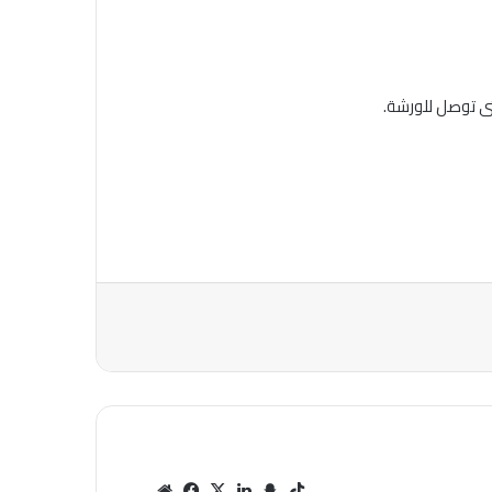
تى توصل للورشة.
‫Tik
سنا
لينك
‫X
في
مو