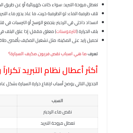
تعطل مروحة التبريد: سواء كانت كهربائية أو عن طريق الك
تلف طرمبة الماء: لو الطرمبة خربت، ما عاد يدور ماء الت
انسداد داخلي في الرديتر: يتجمع الوسخ أو الترسبات في قلب
بلف الحرارة (
الثرموستات
) معلق مقفل: إذا علق البلف في 
تحميل زايد على المكينة: مثل تشغيل المكيف بأقصى طاقة
تعرف
ما هي اسباب نقص فريون مكيف السيارة؟
أكثر أعطال نظام التبريد تكراراً 
الجدول التالي يوضح أسباب ارتفاع حرارة السيارة بشكل عام
السبب
نقص ماء الرديتر
تعطل مروحة التبريد