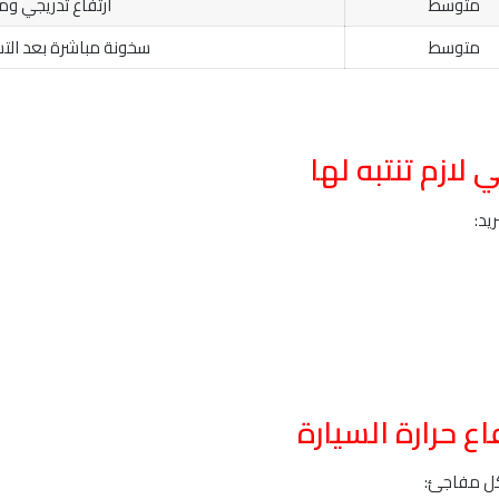
متوسط
ارتفاع تدريجي وم
متوسط
سخونة مباشرة بعد التش
 لازم تنتبه لها
يد:
ع حرارة السيارة
شكل مفاجئ: