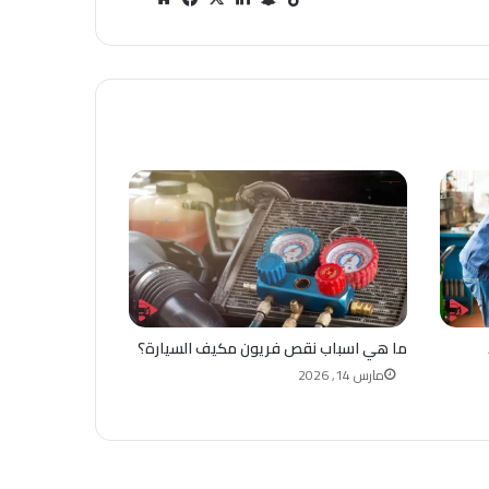
Tok
ب
دإن
سب
قع
تشا
وك
الوي
ت
ب
ما هي اسباب نقص فريون مكيف السيارة؟
مارس 14, 2026