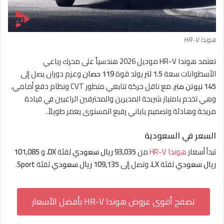
هوندا HR-V
تعتمد هوندا HR-V موديل 2026 هندسياً على محرك رباعي
الأسطوانات سعة
1.5 لتر
يولد قوة
119 حصان
وعزم دوران يصل إلى
145 نيوتن متر
، مع ناقل حركة تتابعي متطور CVT ونظام دفع أمامي،
وهي تخدم بامتياز شريحة المديرين والمحترفين الراغبين في قيادة
مريحة وهادئة وتصميم ياباني رفيع المستوى يعمر طويلاً.
السعر في السعودية
تبدأ أسعار
هوندا HR-V
من
93,035 ريال سعودي
لفئة
DX
، و
101,085
ريال سعودي
لفئة
LX
، وتصل إلى
109,135 ريال سعودي
لفئة
Sport
.
تصفح أقوى عروض هوندا HR-V بأفضل الأسعار