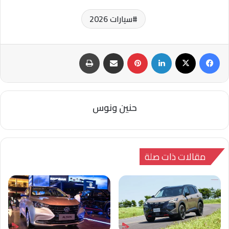
سيارات 2026
فيسبوك
‫X
لينكدإن
بينتيريست
مشاركة عبر البريد
طباعة
حنين ونوس
مقالات ذات صلة