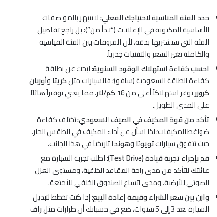
حدد الفئة المناسبة لاحتياجك الفعلي:
لا تنبهر بالمواصفات
الأساسية المكتوبة في الإعلانات (“تبدأ من”)؛ بل راجع تفاصيل
الفئة التي ستشتريها بدقة، لأن الفروقات بين الفئة القياسية
والكاملة تغير السعر والتقنيات جذرياً.
احسب كفاءة استهلاك الوقود السنوية:
ابحث عن بطاقة
كفاءة الطاقة السعودية (سافو)؛ فالسيارات مثل
كريتا
و
أوربان
كروزر
توفر استهلاكاً أعلى من
18 كم/لتر
، مما يعني توفيراً هائلاً
على المدى الطويل.
تأكد من قوة المكيف في الصيف السعودي:
تختلف كفاءة
ضواغط المكيفات؛ لذا اسأل عن أداء المكيف في الطقس الحار،
حيث تتفوق سيارات
تويوتا
و
هوندا
تاريخياً في هذا الجانب.
قم بإجراء تجربة قيادة (Test Drive):
اطلب تجربة السيارة مع
عائلتك للتأكد من مدى راحة المقاعد الخلفية، ومستوى العزل
الصوتي للأرضية، ومدى اتساع الصندوق الخلفي للأمتعة.
وازن بين سعر الشراء وقيمة إعادة البيع:
إذا كنت تخطط لتبديل
السيارة بعد 3 إلى 5 سنوات، ضع في حسبانك أن طرازات مثل
راف