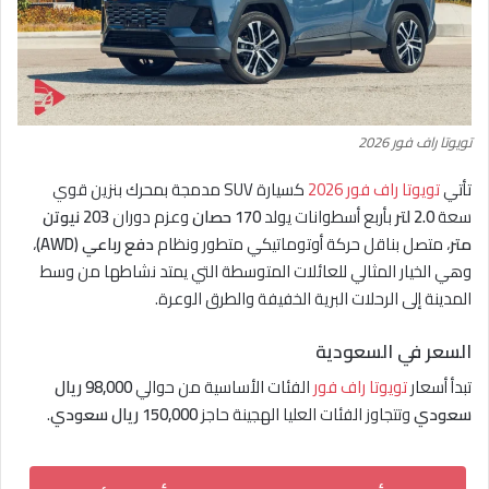
تويوتا راف فور 2026
تأتي
تويوتا راف فور 2026
كسيارة SUV مدمجة بمحرك بنزين قوي
سعة
2.0 لتر
بأربع أسطوانات يولد
170 حصان
وعزم دوران
203 نيوتن
متر
، متصل بناقل حركة أوتوماتيكي متطور ونظام
دفع رباعي (AWD)
،
وهي الخيار المثالي للعائلات المتوسطة التي يمتد نشاطها من وسط
المدينة إلى الرحلات البرية الخفيفة والطرق الوعرة.
السعر في السعودية
تبدأ أسعار
تويوتا راف فور
الفئات الأساسية من حوالي
98,000 ريال
سعودي
وتتجاوز الفئات العليا الهجينة حاجز
150,000 ريال سعودي
.