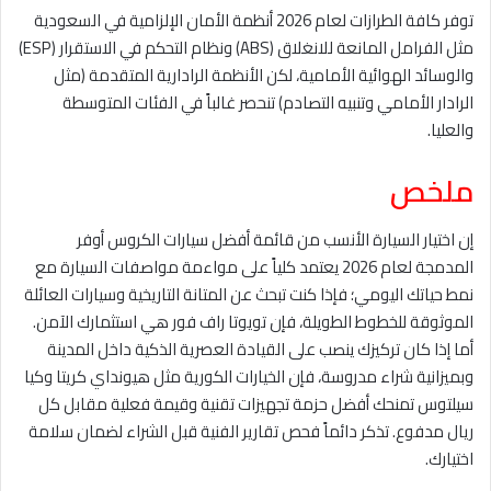
توفر كافة الطرازات لعام 2026 أنظمة الأمان الإلزامية في السعودية
مثل الفرامل المانعة للانغلاق (ABS) ونظام التحكم في الاستقرار (ESP)
والوسائد الهوائية الأمامية، لكن الأنظمة الرادارية المتقدمة (مثل
الرادار الأمامي وتنبيه التصادم) تنحصر غالباً في الفئات المتوسطة
والعليا.
ملخص
إن اختيار السيارة الأنسب من قائمة أفضل سيارات الكروس أوفر
المدمجة لعام 2026 يعتمد كلياً على مواءمة مواصفات السيارة مع
نمط حياتك اليومي؛ فإذا كنت تبحث عن المتانة التاريخية وسيارات العائلة
الموثوقة للخطوط الطويلة، فإن تويوتا راف فور هي استثمارك الآمن.
أما إذا كان تركيزك ينصب على القيادة العصرية الذكية داخل المدينة
وبميزانية شراء مدروسة، فإن الخيارات الكورية مثل هيونداي كريتا وكيا
سيلتوس تمنحك أفضل حزمة تجهيزات تقنية وقيمة فعلية مقابل كل
ريال مدفوع. تذكر دائماً فحص تقارير الفنية قبل الشراء لضمان سلامة
اختيارك.