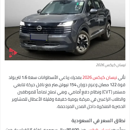
نيسان كيكس 2026
تأتي
نيسان كيكس 2026
بمحرك رباعي الأسطوانات سعة
1.6 لتر
يولد
قوة
122 حصان
وعزم دوران
154 نيوتن متر
مع ناقل حركة تتابعي
مستمر (CVT) ونظام دفع أمامي، وهي تصلح تماماً للموظفين
والطلاب الراغبين في مركبة يومية خفيفة وقليلة الأعطال للمشاوير
الحضرية المتكررة داخل المدن المزدحمة.
نطاق السعر في السعودية
يبدأ سعر
نيسان كيكس
من
89,599 ريال سعودي
لفئة
S
القياسية، حيث