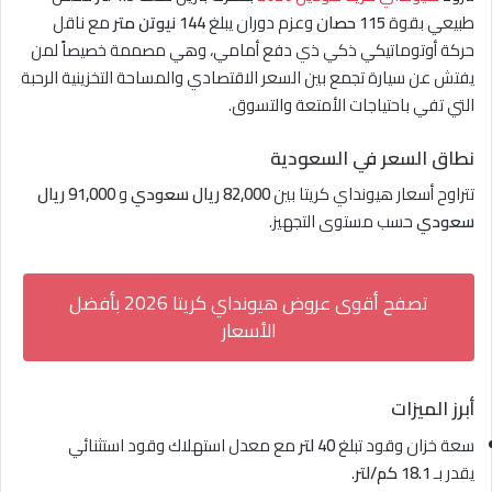
طبيعي بقوة
115 حصان
وعزم دوران يبلغ
144 نيوتن متر
مع ناقل
حركة أوتوماتيكي ذكي ذي دفع أمامي، وهي مصممة خصيصاً لمن
يفتش عن سيارة تجمع بين السعر الاقتصادي والمساحة التخزينية الرحبة
التي تفي باحتياجات الأمتعة والتسوق.
نطاق السعر في السعودية
تتراوح أسعار هيونداي كريتا بين
82,000 ريال سعودي
و
91,000 ريال
سعودي
حسب مستوى التجهيز.
تصفح أقوى عروض هيونداي كريتا 2026 بأفضل
الأسعار
أبرز الميزات
سعة خزان وقود تبلغ
40 لتر
مع معدل استهلاك وقود استثنائي
يقدر بـ
18.1 كم/لتر
.