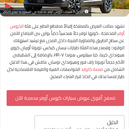
أفضل 7 سيارات كروس اوفر مدمجة في السعودية لعام 2026
تشهد صالات العرض بالمملكة إقبالاً منقطع النظير على فئة
الكروس
أوفر
المدمجة ، كونها توفر حلاً هندسياً ذكياً يوازن بين الارتفاع الآمن
عن سطح الطريق والمناورة المرنة داخل المدن مع ترشيد استهلاك
الوقود؛ وتتصدر هذه الفئة طرازات نيسان كيكس، تويوتا أوربان كروزر،
هيونداي كريتا، كيا سيلتوس، هوندا HR-V، بالإضافة إلى الشقيقين
الأكبر حجماً تويوتا راف فور وهيونداي توسان. نناقش في هذا الدليل
الشامل من
منصة كارزفد
المواصفات الفنية والقيمة الاقتصادية لكل
طراز لمساعدتك في اتخاذ قرار الشراء الصحيح.
تصفح أقوى عروض سيارات كروس أوفر مدمجة الآن
الدليل