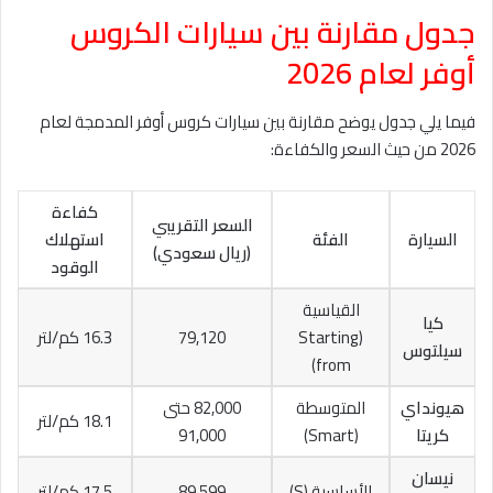
جدول مقارنة بين سيارات الكروس
أوفر لعام 2026
فيما يلي جدول يوضح مقارنة بين سيارات كروس أوفر المدمجة لعام
2026 من حيث السعر والكفاءة:
كفاءة
السعر التقريبي
السيارة
الفئة
استهلاك
(ريال سعودي)
الوقود
القياسية
كيا
(Starting
79,120
16.3 كم/لتر
سيلتوس
from)
هيونداي
المتوسطة
82,000 حتى
18.1 كم/لتر
كريتا
(Smart)
91,000
نيسان
الأساسية (S)
89,599
17.5 كم/لتر