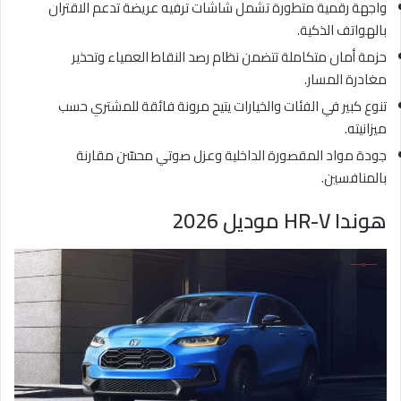
واجهة رقمية متطورة تشمل شاشات ترفيه عريضة تدعم الاقتران
بالهواتف الذكية.
حزمة أمان متكاملة تتضمن نظام رصد النقاط العمياء وتحذير
مغادرة المسار.
تنوع كبير في الفئات والخيارات يتيح مرونة فائقة للمشتري حسب
ميزانيته.
جودة مواد المقصورة الداخلية وعزل صوتي محسّن مقارنة
بالمنافسين.
هوندا HR-V موديل 2026