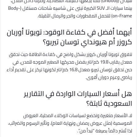
سيدان (Unibody) مما يجعلها خفيفة، اقتصادية، ومرنة داخل المدن،
بينما سيارات الـ SUV الكبيرة تبنى على شاسيه شاحنات مستقل (Body-
on-Frame) لتتحمل المقطورات والجر والرمال الثقيلة.
أيهما أفضل في كفاءة الوقود: تويوتا أوربان
كروزر أم هيونداي توسان تيربو؟
تتفوق تويوتا أوربان كروزر بشكل واضح في كفاءة الطاقة حيث تحقق
معدل يقارب 19.8 كم/لتر بفضل محركها الصغير الموجه للمدن، في
حين تحقق توسان تيربو معدل 16.8 كم/لتر لكونها تركز على تقديم أداء
رياضي وعزم دوران أقوى.
هل أسعار السيارات الواردة في التقارير
السعودية ثابتة؟
لا، الأسعار متغيرة وتخضع لسياسات الوكلاء المحلية، العروض
الموسمية (مثل عروض رمضان ونهاية العام)، وتأثير الرسوم والضرائب،
لذا تُنشر دائماً بصيغة “تبدأ من”.