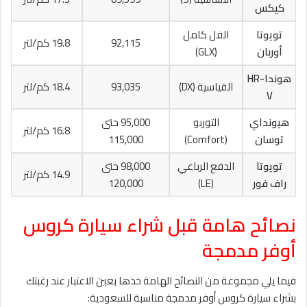
كيكس
تويوتا
الفل كامل
92,115
19.8 كم/لتر
أوربان
(GLX)
هونداHR-
القياسية (DX)
93,035
18.4 كم/لتر
V
هيونداي
التوربو
95,000 حتى
16.8 كم/لتر
توسان
(Comfort)
115,000
تويوتا
الدفع الرباعي
98,000 حتى
14.9 كم/لتر
راف فور
(LE)
120,000
نصائح هامة قبل شراء سيارة كروس
أوفر مدمجة
فيما يلي مجموعة من النصائح الهامة خذها بعين الاعتبار عند رغبتك
بشراء سيارة كروس أوفر مدمجة مناسبة للسعودية: