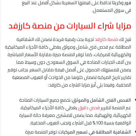
فور
و
كريتا
تحافظ على قيمتها السعرية بشكل أفضل عند البيع
في سوق المستعمل.
مزايا شراء السيارات من منصة كارزفد
تتيح لك
منصة كارزفد
تجربة بحث رقمية فريدة تضمن لك الشفافية
المطلقة عبر فحص فني شامل وموثق يغطي كافة الأجزاء الميكانيكية
والكهربائية للمركبات، كما توفر المنصة ميزة مقارنة الأسعار المباشرة
بين آلاف الخيارات المتاحة في السوق السعودي دون وسيط، مما
يضمن للمستهلك الحصول على أفضل قيمة مقابل السعر، بجانب توفير
تقارير تاريخ المركبة لضمان خلوها من الحوادث أو العيوب المصنعية
المخفية. وفيما يلي أبرز مزايا الشراء من كارزفد:
الفحص الفني الشامل والموثق:
تخضع جميع السيارات المتاحة
عبر المنصة لتقرير
فحص دقيق
يغطي كافة الأجزاء الميكانيكية،
الكهربائية، والهيكلية، مما يضمن للمشتري معرفة حالة السيارة
الواقعية بنسبة 100% قبل الشراء وتجنب العيوب المخفية.
الشفافية المطلقة في تسعير المركبات:
توفر المنصة ميزة