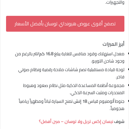
والتجهيزات.
تصفح أقوى عروض هيونداي توسان بأفضل الأسعار
أبرز الميزات
معدل استهلاك وقود منافس للغاية يبلغ
16.8 كم/لتر
بالرغم من
وجود شاحن التوربو.
لوحة قيادة مستقبلية تضم شاشات ملاحة رقمية ونظام صوتي
فاخر.
مجموعة أنظمة المساعدة الذكية مثل نظام صعود وهبوط
المنحدرات ومثبت السرعة الذكي.
جنوط ألومنيوم قياس
18 إنش
تمنح السيارة ثباتاً ومظهراً رياضياً
هجومياً.
شوف
نيسان إكس تريل ولا توسان – مين أفضل؟