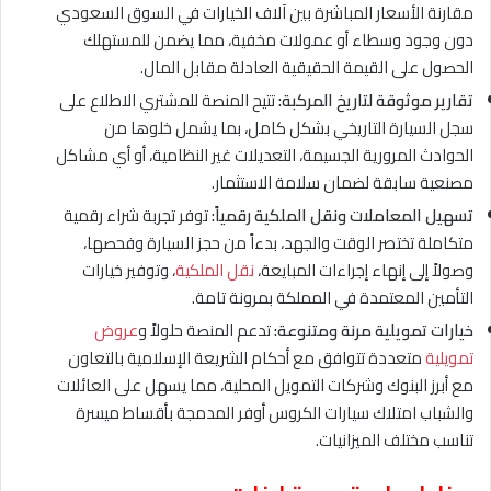
مقارنة الأسعار المباشرة بين آلاف الخيارات في السوق السعودي
دون وجود وسطاء أو عمولات مخفية، مما يضمن للمستهلك
الحصول على القيمة الحقيقية العادلة مقابل المال.
تقارير موثوقة لتاريخ المركبة:
تتيح المنصة للمشتري الاطلاع على
سجل السيارة التاريخي بشكل كامل، بما يشمل خلوها من
الحوادث المرورية الجسيمة، التعديلات غير النظامية، أو أي مشاكل
مصنعية سابقة لضمان سلامة الاستثمار.
تسهيل المعاملات ونقل الملكية رقمياً:
توفر تجربة شراء رقمية
متكاملة تختصر الوقت والجهد، بدءاً من حجز السيارة وفحصها،
وصولاً إلى إنهاء إجراءات المبايعة،
نقل الملكية
، وتوفير خيارات
التأمين المعتمدة في المملكة بمرونة تامة.
خيارات تمويلية مرنة ومتنوعة:
تدعم المنصة حلولاً و
عروض
تمويلية
متعددة تتوافق مع أحكام الشريعة الإسلامية بالتعاون
مع أبرز البنوك وشركات التمويل المحلية، مما يسهل على العائلات
والشباب امتلاك سيارات الكروس أوفر المدمجة بأقساط ميسرة
تناسب مختلف الميزانيات.