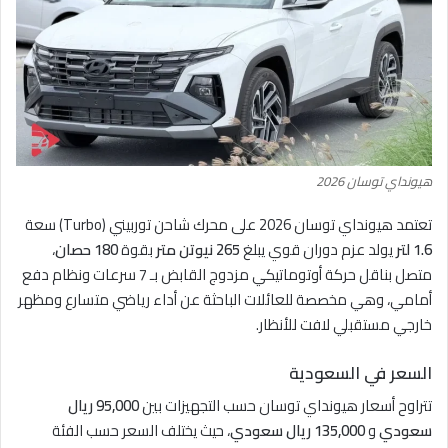
هيونداي توسان 2026
تعتمد هيونداي توسان 2026 على محرك شاحن توربيني (Turbo) سعة
1.6 لتر
يولد عزم دوران قوي يبلغ
265 نيوتن متر
بقوة
180 حصان
،
متصل بناقل حركة أوتوماتيكي مزدوج القابض بـ 7 سرعات ونظام دفع
أمامي، وهي مخصصة للعائلات الباحثة عن أداء رياضي متسارع ومظهر
خارجي مستقبلي لافت للأنظار.
السعر في السعودية
تتراوح أسعار هيونداي توسان حسب التجهيزات بين
95,000 ريال
سعودي
و
135,000 ريال سعودي
، حيث يختلف السعر حسب الفئة