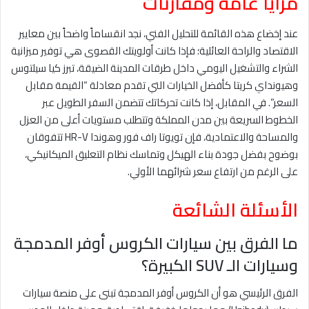
مزايا عامة ومقارنات
عند إخضاع هذه القائمة للتحليل الفني، نجد انقساماً واضحاً بين معايير
الاقتصاد والراحة العائلية؛ فإذا كانت أولويتك القصوى هي توفير ميزانية
الشراء والتشغيل اليومي داخل طرقات المدينة الضيقة، تبرز كيا سيلتوس
وهيونداي كريتا كأفضل الخيارات التي تقدم معادلة “القيمة مقابل
السعر”. في المقابل، إذا كانت تحركاتك تتضمن السفر الطويل عبر
الخطوط السريعة بين مدن المملكة وتتطلب مستويات أعلى من العزل
والمساحة والاعتمادية، فإن تويوتا راف فور وهوندا HR-V تتفوقان
بوضوح بفضل جودة بناء الهيكل وتماسك نظام التعليق الميكانيكي،
على الرغم من ارتفاع سعر شرائهما الأولي.
الأسئلة الشائعة
ما الفرق بين سيارات الكروس أوفر المدمجة
وسيارات الـ SUV الكبيرة؟
الفرق الرئيسي هو أن الكروس أوفر المدمجة تبنى على منصة سيارات