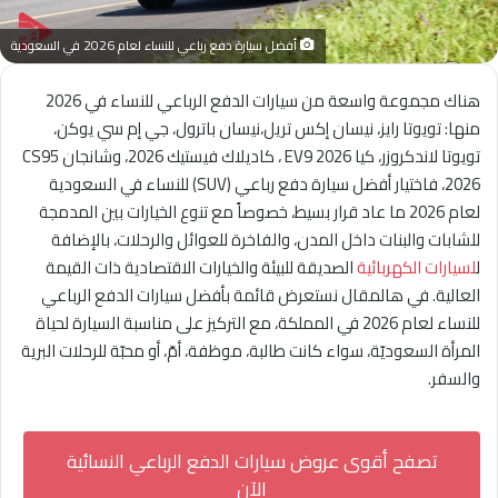
أفضل سيارة دفع رباعي للنساء لعام 2026 في السعودية
هناك مجموعة واسعة من سيارات الدفع الرباعي للنساء في 2026
منها: تويوتا رايز، نيسان إكس تريل،نيسان باترول، جي إم سي يوكن،
تويوتا لاندكروزر، كيا EV9 2026 ، كاديلاك فيستيك 2026، وشانجان CS95
2026، فاختيار أفضل سيارة دفع رباعي (SUV) للنساء في السعودية
لعام 2026 ما عاد قرار بسيط، خصوصاً مع تنوع الخيارات بين المدمجة
للشابات والبنات داخل المدن، والفاخرة للعوائل والرحلات، بالإضافة
ل
لسيارات الكهربائية
الصديقة للبيئة والخيارات الاقتصادية ذات القيمة
العالية. في هالمقال نستعرض قائمة بأفضل سيارات الدفع الرباعي
للنساء لعام 2026 في المملكة، مع التركيز على مناسبة السيارة لحياة
المرأة السعوديّة، سواء كانت طالبة، موظفة، أمّ، أو محبّة للرحلات البرية
والسفر.
تصفح أقوى عروض سيارات الدفع الرباعي النسائية
الآن