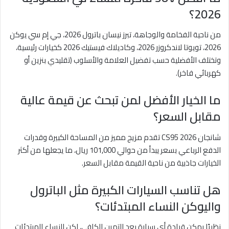
2026؟
من ناحية الفخامة والوجاهة، تبرز نيسان باترول 2026، جي إم سي يوكن
2026، تويوتا لاندكروزر 2026، وكاديلاك فيستيك 2026 كخيارات رئيسية،
وتختلف الأفضلية حسب تفضيل العلامة والأسلوب (تقليدي بنزين أو
كهربائي فاخر).
ما الخيار الأفضل لمن تبحث عن قيمة عالية
مقابل السعر؟
شانجان CS95 2026 تقدم مزيج مميز من المساحة الكبيرة وقدرات
الدفع الرباعي بسعر يبدأ من حوالي 101,000 ريال، ما يجعلها من أكثر
الخيارات جاذبية من ناحية القيمة مقابل السعر.
هل تناسب السيارات الكبيرة مثل الباترول
واليوكن النساء المبتدئات؟
نظريًا يمكن قيادة أي سيارة بعد التمرن الكافي، لكن للنساء المبتدئات