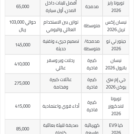
تويوتا رايز
أفضل للبنات داخل
مدمجة
65,000
2026
المدن، أول سيارة
نيسان إكس
توازن بين الاستخدام
حوالي 103,000
متوسطة
تريل 2026
العائلي واليومي
ريال
جيتور تي تو
مدمجة/
تصميم جريء وتقنية
145,000
2026
متوسطة
حديثة
نيسان
كبيرة
رحلات وبر وسفر
410,000
باترول 2026
فاخرة
عائلي
جي إم سي
كبيرة
عائلات كبيرة
275,000
يوكن 2026
فاخرة
وفخامة
تويوتا
كبيرة
لاندكروزر
أداء قوي واعتمادية
415,000
فاخرة
2026
كيا EV9
كهربائية
صديقة للبيئة بعائلية
85,000
2026
واسعة
كاملة