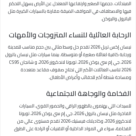
المبتدئات. حجمها الصغير وارتفاعها المعتدل عن الأرض يسهل التحكم
فيها والاصطفاف في المواقف الضيقة مقارنة بالسيارات الكبيرة مثل
الباترول واليوكن.
الرحابة العائلية للنساء المتزوجات والأمهات
نيسان إكس تريل 2026 تقدم حل وسط مثالي بين حجم مناسب للمدينة
ورحابة كافية لعائلة صغيرة أو متوسطة. بينما سيارات مثل نيسان باترول
2026، جي إم سي يوكن 2026، تويوتا لاندكروزر 2026، و شانجان CS95
2026 تناسب العائلات الأكبر اللي تحتاج صفوف مقاعد متعددة
ومساحة شنطة أكبر للحقائب وأغراض الأطفال.
الفخامة والوجاهة الاجتماعية
للسيدات اللي يهتمون بالظهور الراقي والحضور القوي، السيارات
الفاخرة مثل نيسان باترول 2026، جي إم سي يوكن 2026، تويوتا
لاندكروزر 2026، وكاديلاك فيستيك 2026 تقدم مستوى عالي من
الفخامة، سواء في المواد الداخلية أو التقنيات أو الراحة على الطرق