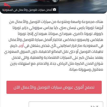
أفضل سيارات للتوصيل والأعمال في السعودية
هناك مجموعة واسعة ومتنوعة من سيارات التوصيل والأعمال من
أبرزها: تويوتا يارس، نيسان صني، كيا بيجاس، سوزوكي دزاير، تويوتا
كورولا، تويوتا كامري، هيونداي سوناتا، هيونداي إلنترا، تويوتا
هايلكس، وايسوزو ديماكس، فاختيار أفضل سيارة للتوصيل والأعمال
في السعودية صار قرار استراتيجي لأي شخص يشتغل في
أوبر
، كريم،
تطبيقات التوصيل أو حتى نقل البضائع الخفيفة، كون السوق السعودي
يعتمد بشكل كبير على السيارات الاقتصادية والعملية، واللي تتحمل
شوارع المدن الكبيرة مثل الرياض، جدة، والدمام، مع استهلاك بنزين
معقول وسهولة صيانة.
تصفح أقوى عروض سيارات التوصيل والأعمال الآن