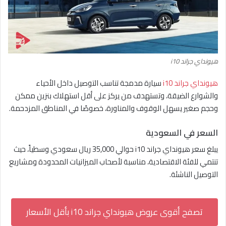
هيونداي جراند i10
هيونداي جراند i10
سيارة مدمجة تناسب التوصيل داخل الأحياء
والشوارع الضيقة، وتستهدف من يركز على أقل استهلاك بنزين ممكن
وحجم صغير يسهل الوقوف والمناورة، خصوصًا في المناطق المزدحمة.
السعر في السعودية
يبلغ سعر هيونداي جراند i10 حوالي 35,000 ريال سعودي وسطياً، حيث
تنتمي للفئة الاقتصادية، مناسبة لأصحاب الميزانيات المحدودة ومشاريع
التوصيل الناشئة.
تصفح أقوى عروض هيونداي جراند i10 بأقل الأسعار