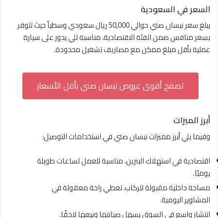
السعر في السعودية
يبلغ سعر نيسان صني حوالي 50,000 ريال سعودي وسطياً حيث تتوفر
بسعر منافس ضمن الفئة الاقتصادية، مناسبة للي يدور على سيارة
عملية بأقل مبلغ ممكن مع مصاريف تشغيل محدودة.
تصفح أقوى عروض نيسان صني بأقل الأسعار
أبرز الميزات
وفيما يلي أبرز مميزات نيسان صني في استخدامات التوصيل:
اقتصادية في استهلاك البنزين، مناسبة للعمل لساعات طويلة
يوميًا.
مساحة داخلية مقبولة للركاب، تعطي راحة معقولة في
المشاوير اليومية.
انتشار واسع في السوق يسهل صيانتها وبيعها لاحقًا.