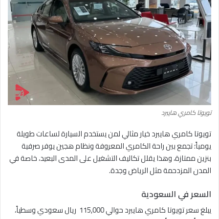
تويوتا كامري هايبرد
تويوتا كامري هايبرد خيار مثالي لمن يستخدم السيارة لساعات طويلة
يومياً؛ تجمع بين راحة الكامري المعروفة ونظام هجين يوفر صرفية
بنزين ممتازة، وهذا يقلل تكاليف التشغيل على المدى البعيد، خاصة في
المدن المزدحمة مثل الرياض وجدة.
السعر في السعودية
يبلغ سعر تويوتا كامري هايبرد حوالي 115,000 ريال سعودي وسطياً،