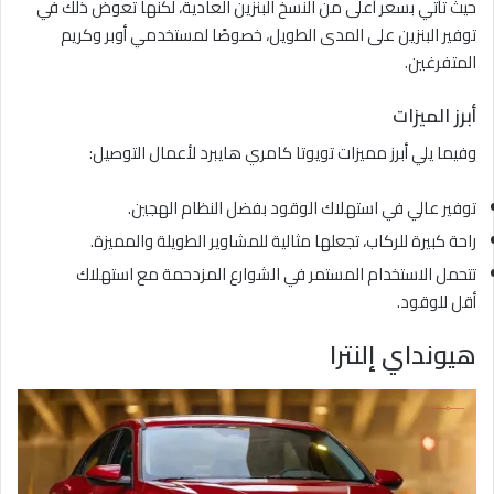
حيث تأتي بسعر أعلى من النسخ البنزين العادية، لكنها تعوض ذلك في
توفير البنزين على المدى الطويل، خصوصًا لمستخدمي أوبر وكريم
المتفرغين.
أبرز الميزات
وفيما يلي أبرز مميزات تويوتا كامري هايبرد لأعمال التوصيل:
توفير عالي في استهلاك الوقود بفضل النظام الهجين.
راحة كبيرة للركاب، تجعلها مثالية للمشاوير الطويلة والمميزة.
تتحمل الاستخدام المستمر في الشوارع المزدحمة مع استهلاك
أقل للوقود.
هيونداي إلنترا