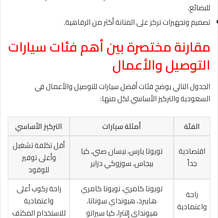
للبضائع.
تصميم وتجهيزات تركز على المتانة أكثر من الرفاهية.
مقارنة مختصرة بين أهم فئات سيارات
التوصيل والأعمال
الجدول التالي يوضح فئات أفضل سيارات للتوصيل والأعمال في
السعودية والتركيز الأساسي لكل منها:
الفئة
أمثلة سيارات
التركيز الأساسي
أقل تكلفة تشغيل
اقتصادية
تويوتا يارس، نيسان صني، كيا
وأعلى توفير
جداً
بيجاس، سوزوكي دزاير
للوقود
تويوتا كامري، تويوتا كامري
راحة ركوب أعلى
راحة
هايبرد، هيونداي سوناتا،
واعتمادية
واعتمادية
هيونداي إلنترا، كيا سيراتو
للاستخدام المكثف