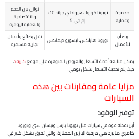
توازن بين الحجم
مدمجة
تويوتا كورولا، هيونداي جراند i10،
والاقتصادية
وعملية
إم جي 5
والعملية اليومية
بيك أب
نقل بضائع وأعمال
تويوتا هايلكس، ايسوزو ديماكس
للأعمال
تجارية مستمرة
يمكن متابعة أحدث الأسعار والعروض المتوفرة على موقع
كارزفد
،
حيث يتم تحديث الأسعار بشكل يومي.
مزايا عامة ومقارنات بين هذه
السيارات
توفير الوقود
أبرز نقطة قوة في سيارات مثل تويوتا يارس ونيسان صني وتويوتا
كامري هايبرد هي صرفية البنزين الممتازة، واللي تفرق بشكل كبير في