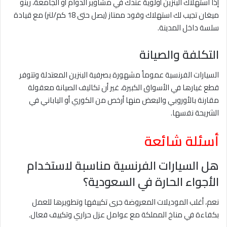
إذا استهلاك البنزين أولوية عندك في مشاوير الدوام أو الجامعة، رينو
ميغان تجيب لك استهلاك وقود ممتاز (يصل حتى 18 كم/لتر) مع قيادة
سلسة داخل المدينة.
التكلفة والصيانة
السيارات الفرنسية عموماً مشهورة بصرفية البنزين المعتدلة وتتوفر
قطع غيارها في الأسواق الكبيرة، غير أن تكاليف الصيانة معقولة
مقارنة بالأوروبي والبعض منها أرخص من الكوري أو الياباني في
الشريحة نفسها.
أسئلة شائعة
هل السيارات الفرنسية مناسبة لاستخدام
الأجواء الحارة في السعودية؟
نعم، أغلب الموديلات المعروضة جرى تكييفها وتطويرها للعمل
بكفاءة في مناخ المملكة مع عوامل عزل حراري وتكييف فعال.