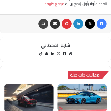
المحدثة أولًا بأول، يُنصح بزيارة
موقع كارزفد
.
فيسبوك
‫X
لينكدإن
بينتيريست
مشاركة عبر البريد
طباعة
شايع القحطاني
مو
في
‫X
لينك
سنا
‫Tik
قع
سب
دإن
ب
Tok
الوي
وك
تشا
ب
ت
مقالات ذات صلة