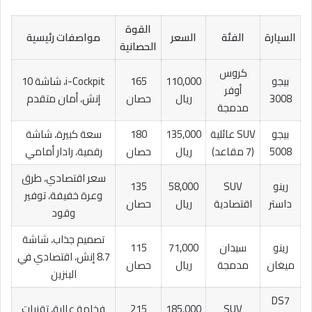
القوة
السيارة
الفئة
السعر
مواصفات رئيسية
الحصانية
كروس
بيجو
110,000
165
i-Cockpit، شاشة 10
أوفر
3008
ريال
حصان
إنش، أمان متقدم
مدمجة
بيجو
SUV عائلية
135,000
180
سعة كبيرة، شاشة
5008
(7 مقاعد)
ريال
حصان
رقمية، رادار أمامي
سعر اقتصادي، طرق
رينو
SUV
58,000
135
وعرة خفيفة، توفير
داستر
اقتصادية
ريال
حصان
وقود
تصميم جذاب، شاشة
رينو
سيدان
71,000
115
8.7 إنش، اقتصادي في
ميغان
مدمجة
ريال
حصان
البنزين
DS7
SUV
185,000
215
فخامة عالية، تقنيات