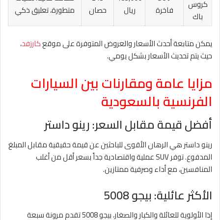
كروس
فاخرة
ريال
حصان
متطورة، تعليق ذكي
باك
يمكن متابعة أحدث الأسعار والعروض المتوفرة على موقع
كارزفد
،
حيث يتم تحديث الأسعار بشكل يومي.
مزايا عامة ومقارنات بين السيارات
الفرنسية بالسعودية
أفضل قيمة مقابل السعر: رينو داستر
رينو داستر هي الرهان الأقوى للباحثين عن قيمة حقيقية مقابل المبلغ
المدفوع. توفر SUV عملية واقتصادية جداً بسعر أقل من أغلب
المنافسين، مع أداء وصرفية ممتازين.
الأكثر عائلية: بيجو 5008
إذا الأولوية للعائلة والكبار والصغار، بيجو 5008 تقدم مرونة سبعة