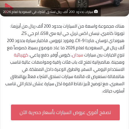
سيارات بحدود 200 ألف ريال تستحق الشراء في السعودية لعام 2026
هناك مجموعة واسعة من السيارات بحدود 200 ألف ريال من أبرزها:
تويوتا كامري، نيسان اكس تريل، جي ايه سي GS8، ام جي ZS،
هيونداي توسان، مازدا CX-9، وفورد توروس. فاختيار سيارة بحدود 200
ألف ريال في السعودية لعام 2026 ما عاد موضوع بسيط، خصوصاً مع
تنوع الخيارات بين سيارات
سيدان
، كروس أوفر، دفع رباعي،
كهربائية
وهجينة. هالميزانية تفتح لك باب فئات راقية ومواصفات عالية تناسب
الاستخدام اليومي، السفر، والطرق الوعرة داخل المملكة. في
هالمقالة نستعرض لك قائمة سيارات تستحق الشراء فعلاً بهالنطاق
السعري، مع توضيح لأبرز نقاط القوة لكل سيارة عشان تختار اللي تناسب
أسلوب حياتك.
تصفح أقوى عروض السيارات بأسعار حصرية الآن