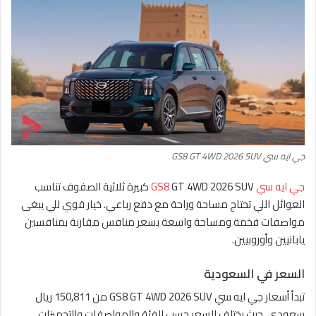
جي ايه سي GS8 GT 4WD 2026 SUV
جي ايه سي GS8
GT 4WD 2026 SUV كبيرة ثلاثية الصفوف تناسب
العوائل اللي تحتاج مساحة وراحة مع دفع رباعي. خيار قوي للي يبغى
مواصفات فخمة ومساحة واسعة بسعر منافس مقارنة بمنافسين
يابانيين وأوروبيين.
السعر في السعودية
تبدأ أسعار جي ايه سي GS8 GT 4WD 2026 SUV من 150,811 ريال
سعودي، حيث يختلف السعر حسب الفئة والمواصفات والتجهيزات.