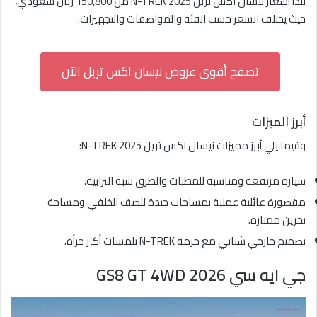
تبدأ أسعار نيسان اكس تريل N-TREK 2025 من 150,800 ريال سعودي،
حيث يختلف السعر حسب الفئة والمواصفات والتجهيزات.
تصفح أقوى عروض نيسان اكس تريل الآن
أبرز الميزات
وفيما يلي أبرز مميزات نيسان اكس تريل N-TREK 2025:
سيارة مرتفعة ومناسبة للمطبات والطرق شبه الترابية.
مقصورة عائلية عملية بمساحات جيدة للصف الخلفي ومساحة
تخزين ممتازة.
تصميم خارجي شبابي مع حزمة N-TREK بلمسات أكثر جرأة.
جي ايه سي GS8 GT 4WD 2026