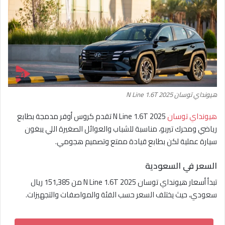
هيونداي توسان N Line 1.6T 2025
هيونداي توسان
N Line 1.6T 2025 تقدم كروس أوفر مدمجة بطابع
رياضي ومحرك تيربو، مناسبة للشباب والعوائل الصغيرة اللي يبغون
سيارة عملية لكن بطابع قيادة ممتع وتصميم هجومي.
السعر في السعودية
تبدأ أسعار هيونداي توسان N Line 1.6T 2025 من 151,385 ريال
سعودي، حيث يختلف السعر حسب الفئة والمواصفات والتجهيزات.