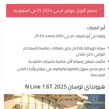
تصفح أقوى عروض ام جي ZS 2024 في السعودية
أبرز الميزات
وفيما يلي أبرز مميزات ام جي ZS EV Luxury 2024:
سيارة كهربائية بالكامل بدون انبعاثات، مناسبة للاستخدام
اليومي داخل المدن.
تكاليف تشغيل وصيانة أقل مقارنة بالسيارات التقليدية.
حجم مدمج يسهل المناورة والوقوف في شوارع وأحياء المدن
المزدحمة.
هيونداي توسان N Line 1.6T 2025