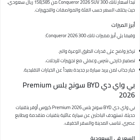
تبدأ أسعار تانك 300 Conqueror 2026 SUV من 158,585 ريال سعودي،
حيث يختلف السعر حسب الفئة والمواصفات والتجهيزات.
أبرز الميزات
وفيما يلي أبرز مميزات تانك 300 Conqueror 2026:
تركيز واضح على قدرات الطرق الوعرة والبر.
تصميم خارجي شرس وعملي مع تجهيزات للرحلات.
خيار جذاب لمن يريد سيارة بر جديدة بعيداً عن الخيارات التقليدية.
بي واي دي BYD سونج بلس Premium
2026
بي واي دي BYD سونج بلس Premium 2026 كروس أوفر بتقنيات
حديثة، تستهدف الباحثين عن سيارة عائلية بتقنيات متقدمة وبطابع
عصري. تناسب المدينة والسفر الخفيف.
السعر في السعودية