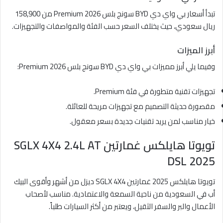
تبدأ أسعار بي واي دي BYD سونج بلس Premium 2026 من 158,900
ريال سعودي، حيث يختلف السعر حسب الفئة والمواصفات والتجهيزات.
أبرز الميزات
وفيما يلي أبرز مميزات بي واي دي BYD سونج بلس Premium 2026:
تجهيزات تقنية متطورة في فئة Premium.
مقصورة حديثة التصميم مع تجهيزات مريحة للعائلة.
خيار مناسب لمن يريد تقنيات جديدة بسعر معقول.
تويوتا هايلكس غمارتين SGLX 4X4 2.4L AT
DSL 2025
تويوتا هايلكس 2025 غمارتين SGLX 4X4 ديزل من أشهر وأقوى البيك
أب في السعودية من ناحية السمعة والاعتمادية. مناسب لأصحاب
الأعمال والبر والسفر الثقيل، ويعتبر من أكثر السيارات طلباً.