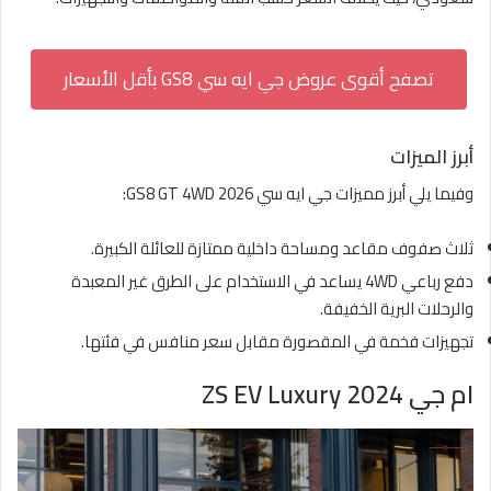
تصفح أقوى عروض جي ايه سي GS8 بأقل الأسعار
أبرز الميزات
وفيما يلي أبرز مميزات جي ايه سي GS8 GT 4WD 2026:
ثلاث صفوف مقاعد ومساحة داخلية ممتازة للعائلة الكبيرة.
دفع رباعي 4WD يساعد في الاستخدام على الطرق غير المعبدة
والرحلات البرية الخفيفة.
تجهيزات فخمة في المقصورة مقابل سعر منافس في فئتها.
ام جي ZS EV Luxury 2024