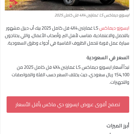
ايسوزو ديماكس LS غمارتين 4X4 فل كامل 2025
ايسوزو ديماكس
LS غمارتين 4X4 فل كامل 2025 بيك أب ديزل مشهور
بالتحمل والاعتمادية، مناسب لأهل البر، وأصحاب الأعمال، واللي يحتاجون
سيارة عمل قوية تتحمل الظروف القاسية في أجواء وطرق السعودية.
السعر في السعودية
تبدأ أسعار ايسوزو ديماكس LS غمارتين 4X4 فل كامل 2025 من
154,100 ريال سعودي، حيث يختلف السعر حسب الفئة والمواصفات
والتجهيزات.
تصفح أقوى عروض ايسوزو دي ماكس بأقل الأسعار
أبرز الميزات