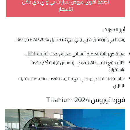
تصفح أقوى عروض سيارات بي واي دي بأقل
الأسعار
أبرز الميزات
وفيما يلي أبرز مميزات بي واي دي BYD سيل Design RWD 2026:
سيارة كهربائية بتصميم انسيابي عصري يجذب شريحة الشباب.
نظام دفع خلفي RWD يعطي إحساس قيادة أكثر متعة
واستقراراً.
مناسبة للاستخدام اليومي مع تكاليف تشغيل منخفضة مقارنة
بالبنزين.
فورد توروس Titanium 2024