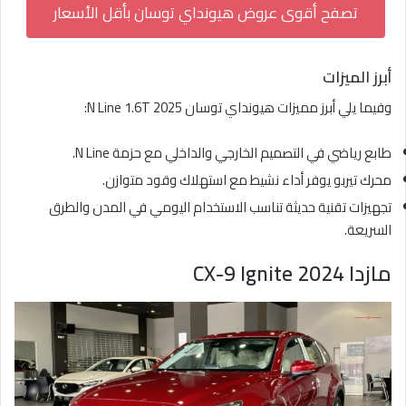
تصفح أقوى عروض هيونداي توسان بأقل الأسعار
أبرز الميزات
وفيما يلي أبرز مميزات هيونداي توسان N Line 1.6T 2025:
طابع رياضي في التصميم الخارجي والداخلي مع حزمة N Line.
محرك تيربو يوفر أداء نشيط مع استهلاك وقود متوازن.
تجهيزات تقنية حديثة تناسب الاستخدام اليومي في المدن والطرق
السريعة.
مازدا CX-9 Ignite 2024