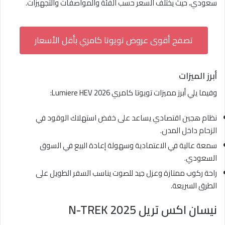
سعودي، حيث يختلف السعر حسب الفئة والمواصفات والتجهيزات.
تصفح أقوى عروض تويوتا كامري بأقل الأسعار
أبرز الميزات
وفيما يلي أبرز مميزات تويوتا كامري Lumiere HEV 2026:
نظام هجين اقتصادي يساعد على خفض استهلاك الوقود في
الزحام داخل المدن.
سمعة عالية في الاعتمادية وسهولة إعادة البيع في السوق
السعودي.
راحة ركوب ممتازة وعزل جيد للصوت يناسب السفر الطويل على
الطرق السريعة.
نيسان اكس تريل N-TREK 2025