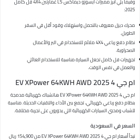
وفيما يلي أبرز مميزات ايسوزو ديماكس LS غمارتين 4X4 فل كامل
2025:
محرك ديزل معروف بالتحمل واستهلاك وقود أقل في السفر
الطويل.
نظام دفع رباعي 4X4 ملائم للاستخدام في البر والأعمال
الصحراوية.
تجهيزات فل كامل تجعل السيارة مناسبة للاستخدام العائلي
والعمل في نفس الوقت.
ام جي 4 EV XPower 64KWH AWD 2025
ام جي 4 EV XPower 64KWH AWD 2025 هاتشباك كهربائية مدمجة
بنظام دفع رباعي كهربائي، تجمع بين الأداء والتقنيات الحديثة. مناسبة
للشباب ومحبي السيارات الكهربائية اللي يدورون على تجربة مختلفة.
السعر في السعودية
تبدأ أسعار ام جي 4 EV XPower 64KWH AWD 2025 من 154,900 ريال