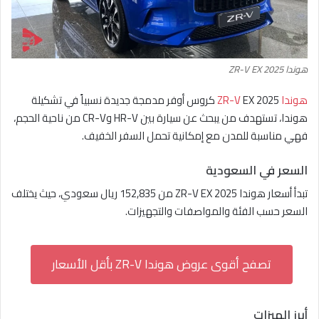
هوندا ZR-V EX 2025
هوندا ZR-V
EX 2025 كروس أوفر مدمجة جديدة نسبياً في تشكيلة
هوندا، تستهدف من يبحث عن سيارة بين HR-V وCR-V من ناحية الحجم،
فهي مناسبة للمدن مع إمكانية تحمل السفر الخفيف.
السعر في السعودية
تبدأ أسعار هوندا ZR-V EX 2025 من 152,835 ريال سعودي، حيث يختلف
السعر حسب الفئة والمواصفات والتجهيزات.
تصفح أقوى عروض هوندا ZR-V بأقل الأسعار
أبرز الميزات