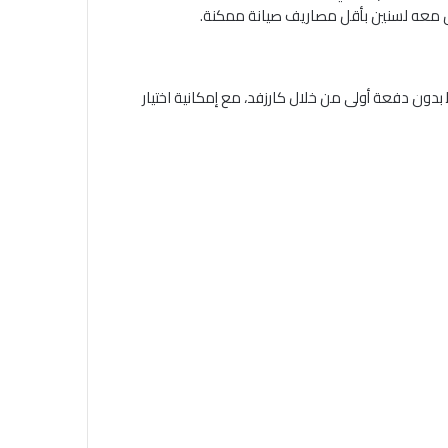
يش معه لسنين بأقل مصاريف صيانة ممكنة.
بر أنظمة التقسيط بدون دفعة أولى من خلال كارزفد، مع إمكانية اختيار