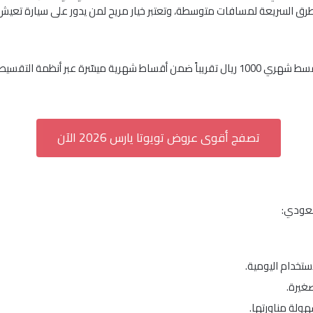
الطرق السريعة لمسافات متوسطة، وتعتبر خيار مريح لمن يدور على سيارة تع
من 62,000 ريال سعودي بقسط شهري 1000 ريال تقريباً ضمن أقساط شهرية ميسّرة ع
تصفج أقوى عروض تويوتا يارس 2026 الآن
لسعودي:
خدام اليومية.
غيرة.
ولة مناورتها.