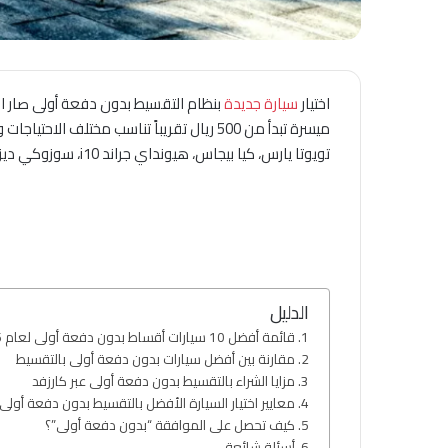
اختيار
سيارة جديدة
بنظام التقسيط بدون دفعة أولى صار 
ميسرة تبدأ من 500 ريال تقريباً تناسب مختلف الاحتياجات والميزانيات، مع ضمان الجودة عبر
تويوتا يارس، كيا بيجاس، هيونداي جراند i10، سوزوكي ديزاير، وشيري أريزو 5 وغيرها، حيث سنتعرف على سعر ومميزات كل منها بشكل مبسط تالياً.
الدليل
قائمة أفضل 10 سيارات أقساط بدون دفعة أولى لعام 2026 عبر كارزفد
مقارنة بين أفضل سيارات بدون دفعة أولى بالتقسيط
مزايا الشراء بالتقسيط بدون دفعة أولى عبر كارزفد
معايير اختيار السيارة الأفضل بالتقسيط بدون دفعة أولى
كيف تحصل على الموافقة “بدون دفعة أولى”؟
أسئلة شائعة