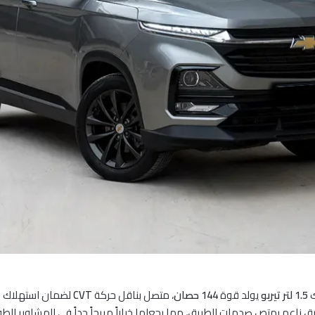
1.5 لتر تيربو
يولد قوة
144 حصان
، متصل بناقل حركة
CVT
لضمان استهلاك وق
ناعم يمتص صدمات الطريق، مما يجعلها خياراً مريحاً جداً في المشاوير الطويل