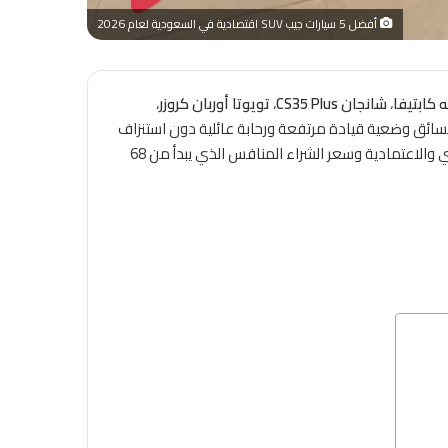
أفضل 5 سيارات جيب SUV اقتصادية في السعودية لعام 2026
 كابتيفا
،
شانجان CS35 Plus
،
تويوتا أوربان كروزر
،
كونها تمنح السائق وضعية قيادة مرتفعة ورحابة عائلية دون استنزاف
الميزانية في استهلاك الوقود. ومع دخول عام 2026، اشتدت المنافسة بين العلامات التجارية لتقديم سيارات تجمع بين التصميم العصري والاعتمادية وسعر الشراء المنافس الذي يبدأ من 68