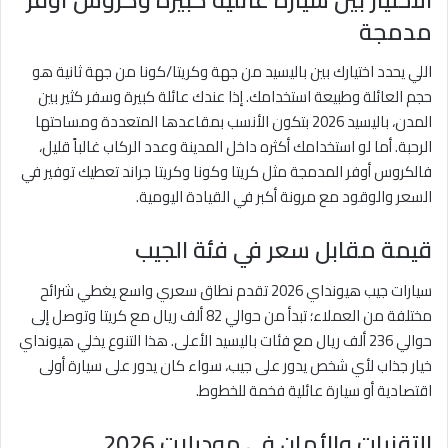
مدمجة
اللي يحدد اختيارك بين باليسيد من جهة وكريتا/كونا من جهة ثانية هو
حجم العائلة وطبيعة استخدامك. إذا عندك عائلة كبيرة وسفر كثير بين
المدن، باليسيد 2026 بتكون الأنسب بمقاعدها المتعددة ومساحتها
الرحبة. أما لو استخدامك أكثره داخل المدينة وعدد الركاب غالباً قليل،
فالكروس أوفر المدمجة مثل كريتا وكونا وكريتا جراند تعطيك توفير في
السعر والوقود مع مرونة أكبر في القيادة اليومية.
قيمة مقابل سعر في فئة الجيب
سيارات جيب هيونداي 2026 تقدم نطاق سعري واسع يغطي شرائح
مختلفة من العملاء؛ تبدأ من حوالي 82 ألف ريال مع كريتا وتوصل إلى
حوالي 236 ألف ريال مع فئات باليسيد الأعلى. هذا التنوع يخلي هيونداي
خيار جذاب لأي شخص يدور على جيب، سواء كان يدور على سيارة أولى
اقتصادية أو سيارة عائلية فخمة للخطوط.
التقنيات والأمان في موديلات 2026