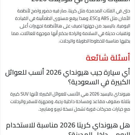
حتى في الفئات المدمجة مثل كريتا، صار فيه حضور واضح لأنظمة
الأمان مثل ABS وESC، وهذا يرفع مستوى الطمأنينة في القيادة
اليومية. باليسيد من جهتها تضيف على هالأنظمة تجهيزات أعلى
وتقنيات حديثة في السلامة والراحة بحكم أنها موجهة للعائلات، مما
يخليها مناسبة للخطوط الطويلة والرحلات.
أسئلة شائعة
أي سيارة جيب هيونداي 2026 أنسب للعوائل
الكبيرة في السعودية؟
هيونداي باليسيد 2026 هي الأنسب للعوائل الكبيرة؛ لأنها SUV كبيرة
بثلاثة صفوف مقاعد ومساحة داخلية رحبة، ومجهزة للسفر والرحلات
مع خيارات محركات قوية تشمل نسخة تيربو وهايبرد.
هل هيونداي كريتا 2026 مناسبة للاستخدام
اليومي داخل المدينة؟