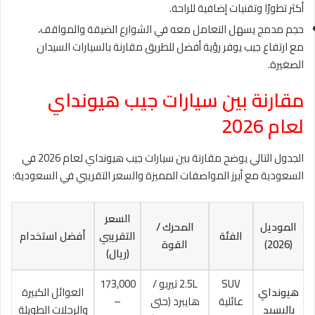
أكثر تطورًا وتقنيات إضافية للراحة.
حجم مدمج يسهل التعامل معه في الشوارع الضيقة والمواقف،
مع ارتفاع جيب يوفر رؤية أفضل للطريق مقارنة بالسيارات السيدان
الصغيرة.
مقارنة بين سيارات جيب هيونداي
لعام 2026
الجدول التالي يوضح مقارنة بين سيارات جيب هيونداي لعام 2026 في
السعودية مع أبرز المواصفات المميزة والسعر التقريبي في السعودية:
السعر
الموديل
المحرك /
الفئة
التقريبي
أفضل استخدام
(2026)
القوة
(ريال)
SUV
2.5L تيربو /
173,000
هيونداي
العوائل الكبيرة
عائلية
هايبرد (حتى
–
باليسيد
والرحلات الطويلة