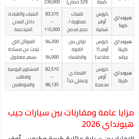
كبيرة
329 حصان)
236,000
كروس
تقنيات
83,375
الشباب والقيادة
هيونداي
أوفر
متطورة /
–
داخل المدن
كونا
شبابية
حجم مدمج
115,000
المزدحمة
هيونداي
كروس
توازن بين
94,300
العوائل التي
كريتا
أوفر (7
القوة
–
تبحث عن مساحة
جراند
مقاعد)
والاقتصاد
94,990
بسعر معقول
كروس
82,570
المشاوير اليومية
هيونداي
اقتصادي
أوفر
–
والطلاب
كريتا
وعملي جداً
مدمجة
86,135
والموظفين
مزايا عامة ومقارنات بين سيارات جيب
هيونداي 2026
الاختيار بين سيارة عائلية كبيرة وكروس أوفر