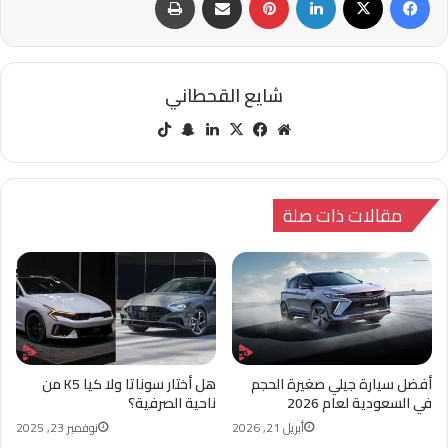
شايع القحطاني
مو
في
‫X
لينك
سنا
‫Tik
قع
سب
دإن
ب
Tok
الوي
وك
تشا
ب
ت
مقالات ذات صلة
أفضل سيارة جيلي صغيرة الحجم
هل أختار سوناتا ولا كيا K5 من
في السعودية لعام 2026
ناحية الصرفية؟
أبريل 21, 2026
نوفمبر 23, 2025