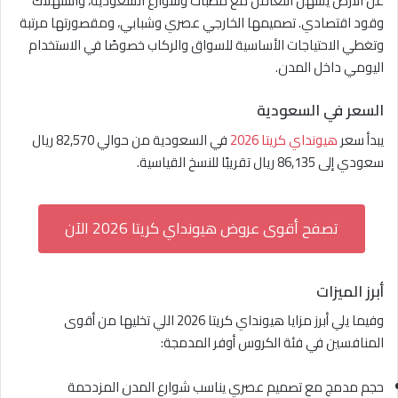
عن الأرض يسهل التعامل مع مطبات وشوارع السعودية، واستهلاك
وقود اقتصادي. تصميمها الخارجي عصري وشبابي، ومقصورتها مرتبة
وتغطي الاحتياجات الأساسية للسواق والركاب خصوصًا في الاستخدام
اليومي داخل المدن.
السعر في السعودية
يبدأ سعر
هيونداي كريتا 2026
في السعودية من حوالي 82,570 ريال
سعودي إلى 86,135 ريال تقريبًا للنسخ القياسية.
تصفح أقوى عروض هيونداي كريتا 2026 الآن
أبرز الميزات
وفيما يلي أبرز مزايا هيونداي كريتا 2026 اللي تخليها من أقوى
المنافسين في فئة الكروس أوفر المدمجة:
حجم مدمج مع تصميم عصري يناسب شوارع المدن المزدحمة