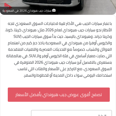
سيارات جيب هيونداي 2026 في السعودية
باعتبار سيارات الجيب هي الأكثر تلبية لاحتياجات السوق السعودي تتجه
الأنظار نحو سيارات جيب هيونداي لعام 2026 مثل: هيونداي كريتا، كونا،
وكريتا جراند، وهيونداي باليسيد، حيث بدأ سوق سيارات الجيب (SUV
والكروس أوفر) من هيونداي في السعودية ياخذ حيز كبير من اهتمام
العوائل والشباب، خصوصاً مع التحديثات العصرية والتقنيات المتقدمة
اللي صارت معيار أساسي في فئة الكروس أوفر والـSUV. في هالمقالة
بنستعرض بالتفصيل أبرز سيارات جيب هيونداي 2026 المتوفرة في
السوق السعودي، مع التركيز على الأسعار والفئات اللي تناسب
استخدامك اليومي سواء داخل المدينة أو للخطوط والسفر.
تصفح أقوى عروض جيب هيونداي بأفضل الأسعار