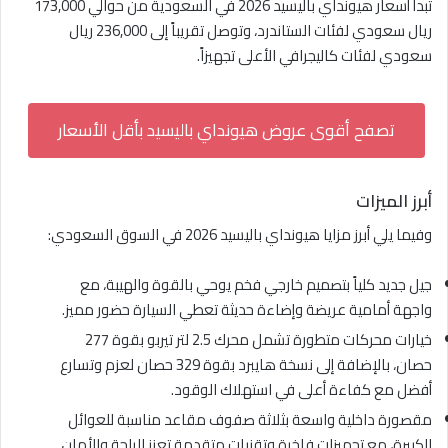
تبدأ أسعار هيونداي باليسيد 2026 في السعودية من حوالي 173,000
ريال سعودي لفئات الستاندرد، وتوصل تقريباً إلى 236,000 ريال
سعودي لفئات كاليجرافي الأعلى تجهيزاً.
تصفح أقوى عروض هيونداي باليسيد بأقل الأسعار
أبرز الميزات
وفيما يلي أبرز مزايا هيونداي باليسيد 2026 في السوق السعودي:
جيل جديد كلياً بتصميم خارجي فخم يوحي بالقوة والهيبة، مع
واجهة أمامية عريضة وإضاءة حديثة تعطي السيارة حضور مميز.
خيارات محركات متطورة تشمل محرك 2.5 لتر تيربو بقوة 277
حصان، بالإضافة إلى نسخة هايبرد بقوة 329 حصان لعزم وتسارع
أفضل مع كفاءة أعلى في استهلاك الوقود.
مقصورة داخلية واسعة بثلاثة صفوف مقاعد مناسبة للعوائل
الكبيرة، مع تجهيزات فاخرة وتقنيات متقدمة تعزز الراحة والأمان