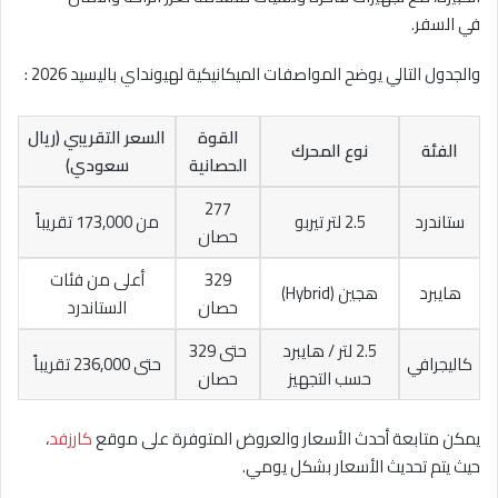
في السفر.
والجدول التالي يوضح المواصفات الميكانيكية لهيونداي باليسيد 2026 :
القوة
السعر التقريبي (ريال
الفئة
نوع المحرك
الحصانية
سعودي)
277
ستاندرد
2.5 لتر تيربو
من 173,000 تقريباً
حصان
329
أعلى من فئات
هايبرد
هجين (Hybrid)
حصان
الستاندرد
2.5 لتر / هايبرد
حتى 329
كاليجرافي
حتى 236,000 تقريباً
حسب التجهيز
حصان
يمكن متابعة أحدث الأسعار والعروض المتوفرة على موقع
كارزفد
،
حيث يتم تحديث الأسعار بشكل يومي.