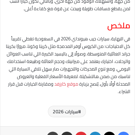
من جهة، واستهلاك الوقود من جهة أخرى، وبالتالي تكون خياراً أنسب
لمن يقطع مسافات طويلة ويبحث عن قوة مع كفاءة أعلى.
ملخص
في النهاية، سيارات جيب هيونداي 2026 في السعودية تغطي تقريباً
كل الاحتياجات؛ من الكروس أوفر المدمجة مثل كريتا وكونا، مرورًا بكريتا
جراند العائلية المتوسطة، وصولًا إلى باليسيد الكبيرة اللي تناسب العوائل
والرحلات. اختيارك يعتمد على ميزانيتك وحجم العائلة وطبيعة استخدامك
اليومي، ومع تنوع المحركات والتجهيزات صار سهل تلاقي السيارة اللي
تناسبك من ضمن هالتشكيلة. لمعر​فة الأسعار الفعلية والعروض
المحدثة أولًا بأول، يُنصح بزيارة
موقع كارزفد
ومقارنة الخيارات قبل قرار
الشراء.
سيارات 2026
فيسبوك
‫X
لينكدإن
بينتيريست
مشاركة عبر البريد
طباعة