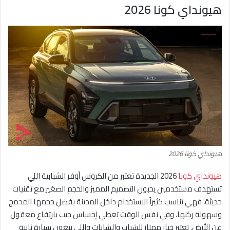
هيونداي كونا 2026
هيونداي كونا 2026
هيونداي كونا
2026 الجديدة تعتبر من الكروس أوفر الشبابية اللي
تستهدف مستخدمين يحبون التصميم المميز والحجم الصغير مع تقنيات
حديثة، فهي تناسب كثيراً الاستخدام داخل المدينة بفضل حجمها المدمج
وسهولة ركنها، وفي نفس الوقت تعطي إحساس جيب بارتفاع معقول
عن الأرض. تعتبر خيار ممتاز للشباب والشابات واللي يبغون سيارة ثانية