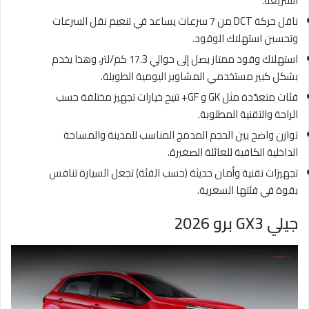
السريعة.
ناقل حركة DCT من 7 سرعات يساعد في تنعيم نقل السرعات
وتحسين استهلاك الوقود.
استهلاك وقود ممتاز يصل إلى حوالي 17.3 كم/لتر، وهذا يخدم
بشكل كبير مستخدمي المشاوير اليومية الطويلة.
فئات متعدّدة مثل GK و GF+ تتيح خيارات تجهيز مختلفة حسب
الراحة والتقنية المطلوبة.
توازن واضح بين الحجم المدمج المناسب للمدينة والمساحة
الداخلية الكافية للعائلة الصغيرة.
تجهيزات تقنية وأمان حديثة (حسب الفئة) تجعل السيارة تنافس
بقوة في فئتها السعرية.
جيلي GX3 برو 2026