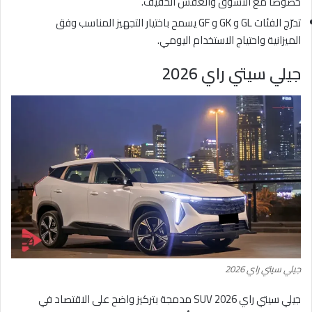
خصوصًا مع التسوق والعفش الخفيف.
تدرّج الفئات GL و GK و GF يسمح باختيار التجهيز المناسب وفق
الميزانية واحتياج الاستخدام اليومي.
جيلي سيتي راي 2026
جيلي سيتي راي 2026
جيلي سيتي راي 2026 SUV مدمجة بتركيز واضح على الاقتصاد في