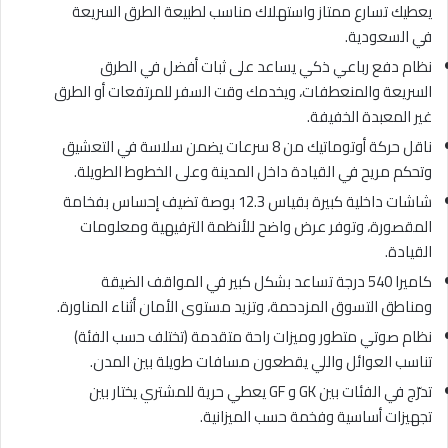
يعطيك تسارع ممتاز واستهلاك مناسب لطبيعة الطرق السريعة
في السعودية.
نظام دفع رباعي ذكي يساعد على ثبات أفضل في الطرق
السريعة والمنعطفات، ويخدمك وقت السفر للمرتفعات أو الطرق
غير المعبدة الخفيفة.
ناقل حركة أوتوماتيك من 8 سرعات يضمن سلاسة في التعشيق
وتحكم مريح في القيادة داخل المدينة وعلى الخطوط الطويلة.
شاشات داخلية كبيرة بقياس 12.3 بوصة تضيف إحساس بفخامة
المقصورة، وتوفر عرض واضح للأنظمة الترفيهية ومعلومات
القيادة.
كاميرا 540 درجة تساعد بشكل كبير في المواقف الضيقة
ومناطق التسوق المزدحمة، وتزيد مستوى الأمان أثناء المناورة.
نظام صوتي متطور وميزات راحة متقدمة (تختلف حسب الفئة)
تناسب العوائل واللي يقطعون مسافات طويلة بين المدن.
تدرّج في الفئات بين GK و GF يعطي حرية للمشتري يختار بين
تجهيزات أساسية وفخمة حسب الميزانية.