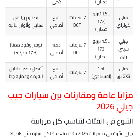
حصان)
ذكي
1.5L تيربو
جيلي
7 سرعات
دفع
تصميم رياضي
(172
كولراي
DCT
أمامي
شبابي وألوان ثنائية
حصان)
جيلي
1.5L تيربو
7 سرعات
دفع
توفير وقود ممتاز
سيتي
(172
DCT
أمامي
(17.3 كم/لتر)
راي
حصان)
جيلي
1.5L
دفع
أفضل سعر مقابل
7 سرعات
GX3 برو
(اقتصادي)
أمامي
القيمة وعملية جداً
مزايا عامة ومقارنات بين سيارات جيب
جيلي 2026
التنوع في الفئات لتناسب كل ميزانية
جيلي وفّرت في موديلات 2026 فئات متعددة لكل سيارة مثل GL, GK,