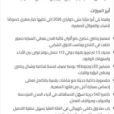
أبرز الميزات
وفيما يلي أبرز مزايا جيلي كولراي 2026 اللي تخليها خيار مغري خصوصًا
للشباب والعوائل الصغيرة:
تصميم رياضي عصري مع ألوان ثنائية للبدن يعطي السيارة حضور
ملفت في الشارع ويناسب الذوق الشبابي.
محرك 1.5 لتر تيربو بقوة حوالي 172 حصان يوفر توازن بين الأداء
واستهلاك الوقود.
مصابيح LED وجنوط 18 بوصة تضيف لمسة فخامة وشكل رياضي
وتحسّن الرؤية والثبات.
مقصورة داخلية حديثة مع شاشات رقمية بالكامل تعطي
إحساس بسيارة أعلى من فئتها السعرية.
كاميرا 540 درجة تسهّل الاصطفاف في أحياء المدن المزدحمة
والمولات ومواقف العمل.
باب صندوق خلفي كهربائي في الفئة العليا يسهل عملية التحميل