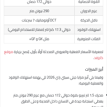
القوة الحصانية
حوالي 172 حصان
عزم الدوران
290 نيوتن متر
ناقل الحركة
DCT أوتوماتيك 7 سرعات
استهلاك الوقود
حوالي 17.3 كم/لتر (ممتاز للاستخدام اليومي)
الفئات المتوفرة
مثل GK و GF+
لمعرفة الأسعار الفعلية والعروض المحدثة أولًا بأول، يُنصح بزيارة
موقع
كارزفد
.
أبرز الميزات
وفيما يلي أبرز مزايا جيلي سيتي راي 2026 للي يهمه استهلاك الوقود
والعملية اليومية:
محرك 1.5 لتر تيربو بقوة حوالي 172 حصان مع عزم 290 نيوتن متر
يعطي استجابة جيدة في التسارع داخل المدينة وعلى الطرق