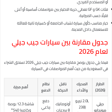
أو المستخدم الفردي.
فئات GK و GF تعطي حرية الاختيار بين مواصفات أساسية أو أعلى
قليلًا حسب الميزانية.
خيار مناسب كأول سيارة لشباب الجامعة أو كسيارة ثانية للعائلة
للاستعمال داخل المدينة.
جدول مقارنة بين سيارات جيب جيلي
لعام 2026
فيما يلي جدول يوضح مقارنة بين سيارات جيب جيلي 2026 تستحق الشراء
في السعودية من حيث أهم المواصفات في السيارة:
الطراز
المحرك
ناقل
نظام
أهم ميزة
(2026)
والأداء
الحركة
الدفع
2.0L تيربو
دفع
جيلي
أوتوماتيك
شاشة 12.3 بوصة
(238
رباعي
مونجارو
8 سرعات
وكاميرا 540°