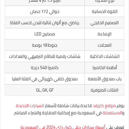
نوع المحرك
تيربو 1.5 لتر 4 سلندر
القوة الحصانية
حوالي 172 حصان
التصميم الخارجي
رياضي مع ألوان ثنائية للبدن (حسب الفئة)
الإضاءة
مصابيح LED
العجلات
جنوط 18 بوصة
الشاشات الداخلية
شاشات رقمية للنظام الترفيهي والعدادات
أنظمة الكاميرا
كاميرا 540 درجة
باب صندوق الأمتعة
صندوق خلفي كهربائي في الفئة العليا
الفئات المتوفرة
GL, GK, GF
يوفر
موقع كارزفد
قاعدة بيانات شاملة لأسعار
السيارات الجديدة
و
المستعملة
في السعودية مع إمكانية المقارنة والشراء المباشر.
تعرف على
أسعار سيارات جيلي كول راي 2024 في السعودية