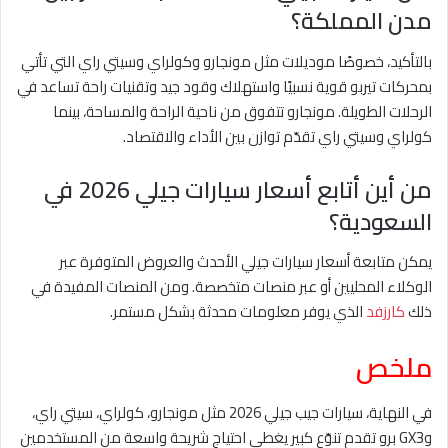
مدن المملكة؟
بالتأكيد، خصوصًا موديلات مثل مونجارو وكولراي وسيتي راي التي تأتي
بمحركات تيربو قوية نسبيًا واستهلاك وقود جيد وتقنيات راحة تساعد في
الرحلات الطويلة. مونجارو تتفوق من ناحية الراحة والمساحة، بينما
كولراي وسيتي راي تقدّم توازن بين الأداء والاقتصاد.
من أين أتابع أسعار سيارات جيلي 2026 في
السعودية؟
يمكن متابعة أسعار سيارات جيلي الأحدث والعروض المتوفرة عبر
الوكلاء المحليين أو عبر منصات متخصصة. ومن المنصات المفيدة في
ذلك
كارزفد
الذي يوفر معلومات محدثة بشكل مستمر.
ملخص
في النهاية، سيارات جيب جيلي 2026 مثل مونجارو، كولراي، سيتي راي،
وGX3 برو تقدم تنوّع كبير يغطي احتياج شريحة واسعة من المستخدمين