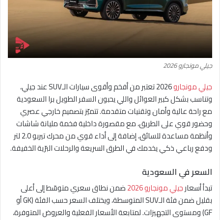
جيلي مونجارو 2026
جيلي مونجارو
2026 تعتبر من أفخم وأقوى سيارات الـSUV عند جيلي،
وتناسب بشكل كبير العوائل واللي يحبون السفر الطويل برا السعودية
مع راحة عالية وأمان وتقنيات متقدمة. تتميّز بتصميم خارجي عصري
وحضور قوي على الطريق، مع مقصورة داخلية فخمة مليانة شاشات
وأنظمة مساعدة للسائق، إضافة إلى أداء قوي من محرك تيربو 2.0 لتر
ودفع رباعي ذكي يخدمك في الطرق السريعة والرحلات البرّية الخفيفة.
السعر في السعودية
تبدأ أسعار
جيلي مونجارو 2026
ضمن نطاق سعري متوسّط إلى أعلى
بقليل ضمن فئة الـSUV المتوسطة، ويختلف السعر حسب الفئة (GK أو
GF) ومستوى التجهيزات. لمتابعة الأسعار الفعلية والعروض المتوفرة،