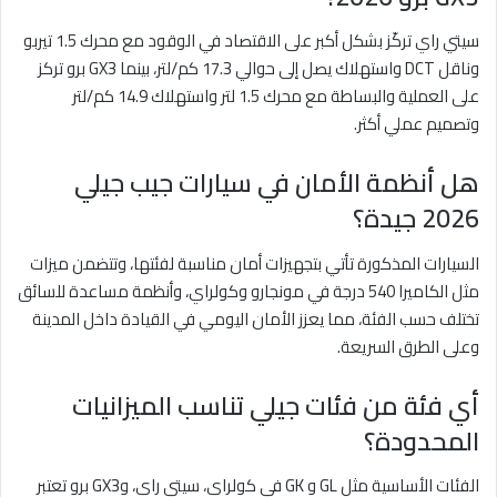
سيتي راي تركّز بشكل أكبر على الاقتصاد في الوقود مع محرك 1.5 تيربو
وناقل DCT واستهلاك يصل إلى حوالي 17.3 كم/لتر، بينما GX3 برو تركز
على العملية والبساطة مع محرك 1.5 لتر واستهلاك 14.9 كم/لتر
وتصميم عملي أكثر.
هل أنظمة الأمان في سيارات جيب جيلي
2026 جيدة؟
السيارات المذكورة تأتي بتجهيزات أمان مناسبة لفئتها، وتتضمن ميزات
مثل الكاميرا 540 درجة في مونجارو وكولراي، وأنظمة مساعدة للسائق
تختلف حسب الفئة، مما يعزز الأمان اليومي في القيادة داخل المدينة
وعلى الطرق السريعة.
أي فئة من فئات جيلي تناسب الميزانيات
المحدودة؟
الفئات الأساسية مثل GL و GK في كولراي، سيتي راي، وGX3 برو تعتبر