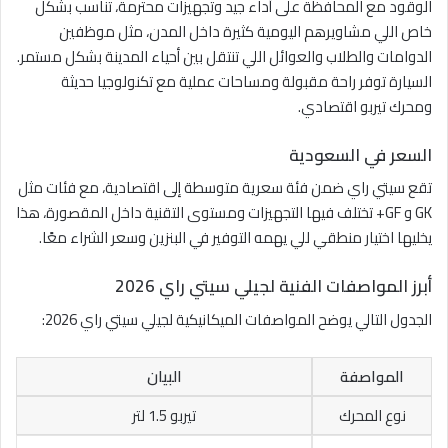
الوقود مع المحافظة على أداء جيد وتجهيزات محترمة، تناسب بشكل
خاص اللي مشاويرهم اليومية كثيرة داخل المدن، مثل موظفين
الدوامات والطلاب والعوائل اللي تنتقل بين أحياء المدينة بشكل مستمر.
السيارة توفر راحة مقبولة ومساحات عملية مع تكنولوجيا حديثة
ومحرك تيربو اقتصادي.
السعر في السعودية
تقع سيتي راي ضمن فئة سعرية متوسطة إلى اقتصادية، مع فئات مثل
GK و GF+ تختلف فيها التجهيزات ومستوى التقنية داخل المقصورة، هذا
يخليها اختيار منطقي للي يهمه التوفير في البنزين وسعر الشراء معًا.
أبرز المواصفات الفنية لجيلي سيتي راي 2026
الجدول التالي يوضح المواصفات الميكانيكية لجيلي سيتي راي 2026:
المواصفة
البيان
نوع المحرك
تيربو 1.5 لتر