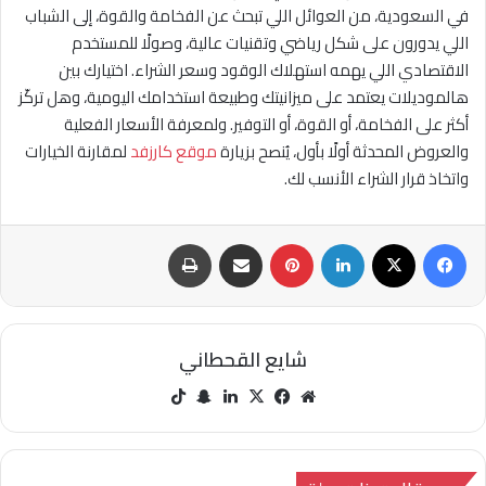
في السعودية، من العوائل اللي تبحث عن الفخامة والقوة، إلى الشباب
اللي يدورون على شكل رياضي وتقنيات عالية، وصولًا للمستخدم
الاقتصادي اللي يهمه استهلاك الوقود وسعر الشراء. اختيارك بين
هالموديلات يعتمد على ميزانيتك وطبيعة استخدامك اليومية، وهل تركّز
أكثر على الفخامة، أو القوة، أو التوفير. ولمعرفة الأسعار الفعلية
والعروض المحدثة أولًا بأول، يُنصح بزيارة
موقع كارزفد
لمقارنة الخيارات
واتخاذ قرار الشراء الأنسب لك.
فيسبوك
‫X
لينكدإن
بينتيريست
مشاركة عبر البريد
طباعة
شايع القحطاني
مو
في
‫X
لينك
سنا
‫Tik
قع
سب
دإن
ب
Tok
الوي
وك
تشا
ب
ت