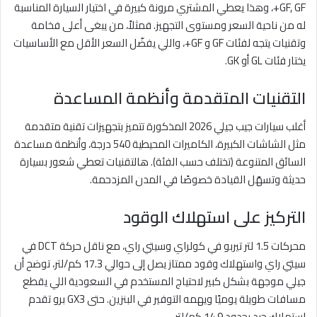
GF, GF+، وهذا يعطي المشتري مرونة كبيرة في اختيار السيارة المناسبة
له من ناحية السعر ومستوى التجهيز. فمثلاً، من يبغى أعلى فخامة
وتقنيات يتجه لفئات GF و GF+، واللي يفضّل السعر الأقل مع الأساسيات
يختار فئات GL أو GK.
التقنيات المتقدمة وأنظمة المساعدة
أغلب سيارات جيب جيلي 2026 المذكورة تتميز بتجهيزات تقنية متقدمة
مثل الشاشات الكبيرة، الكاميرات المحيطية 540 درجة، وأنظمة مساعدة
السائق المتنوعة (تختلف حسب الفئة). هالتقنيات تعطي شعور بسيارة
حديثة وتسهّل القيادة خصوصًا في المدن المزدحمة.
التركيز على استهلاك الوقود
محركات 1.5 لتر تيربو في كولراي وسيتي راي، مع ناقل حركة DCT في
سيتي راي واستهلاك وقود ممتاز يصل إلى حوالي 17.3 كم/لتر، توضح أن
جيلي موجهة بشكل كبير لاحتياج المستخدم في السعودية اللي يقطع
مسافات طويلة يوميًا ويهمه التوفير في البنزين. حتى GX3 برو تقدم
استهلاك جيد بحدود 14.9 كم/لتر.