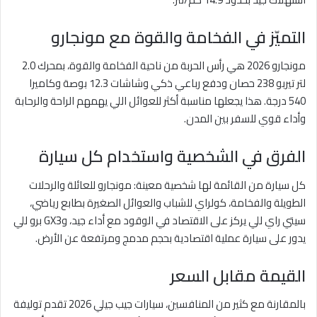
التميّز في الفخامة والقوة مع مونجارو
مونجارو 2026 هي رأس الحربة من ناحية الفخامة والقوة، بمحرك 2.0
لتر تيربو 238 حصان ودفع رباعي ذكي وشاشات 12.3 بوصة وكاميرا
540 درجة. هذا يجعلها مناسبة أكثر للعوائل اللي يهمهم الراحة والرحابة
وأداء قوي للسفر بين المدن.
الفرق في الشخصية واستخدام كل سيارة
كل سيارة من القائمة لها شخصية معينة: مونجارو للعائلة والرحلات
الطويلة والفخامة، كولراي للشباب والعوائل الصغيرة بطابع رياضي،
سيتي راي للي يركز على الاقتصاد في الوقود مع أداء جيد، وGX3 برو للي
يدور على سيارة عملية اقتصادية بحجم مدمج ومرتفعة عن الأرض.
القيمة مقابل السعر
بالمقارنة مع كثير من المنافسين، سيارات جيب جيلي 2026 تقدم توليفة