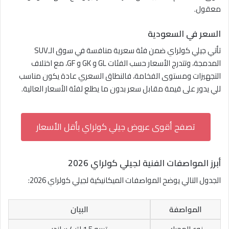
معقول.
السعر في السعودية
تأتي جيلي كولراي ضمن فئة سعرية منافسة في سوق الـSUV
المدمجة، وتتدرج الأسعار حسب الفئات GL و GK و GF، مع اختلاف
التجهيزات ومستوى الفخامة، فالنطاق السعري عادة يكون مناسب
للي يدور على قيمة مقابل سعر بدون ما يطلع لفئة الأسعار العالية.
تصفح أقوى عروض جيلي كولراي بأقل الأسعار
أبرز المواصفات الفنية لجيلي كولراي 2026
الجدول التالي يوضح المواصفات الميكانيكية لجيلي كولراي 2026:
المواصفة
البيان