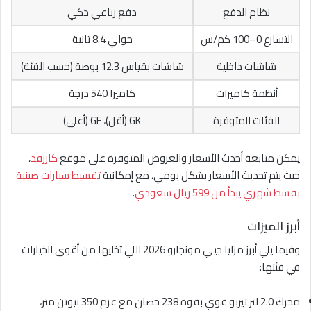
نظام الدفع
دفع رباعي ذكي
التسارع 0–100 كم/س
حوالي 8.4 ثانية
شاشات داخلية
شاشات بقياس 12.3 بوصة (حسب الفئة)
أنظمة كاميرات
كاميرا 540 درجة
الفئات المتوفرة
GK (أقل)، GF (أعلى)
يمكن متابعة أحدث الأسعار والعروض المتوفرة على موقع
كارزفد
،
حيث يتم تحديث الأسعار بشكل يومي، مع إمكانية
تقسيط سيارات صينية
بقسط شهري يبدأ من 599 ريال سعودي
.
أبرز الميزات
وفيما يلي أبرز مزايا جيلي مونجارو 2026 اللي تخليها من أقوى الخيارات
في فئتها:
محرك 2.0 لتر تيربو قوي بقوة 238 حصان مع عزم 350 نيوتن متر،