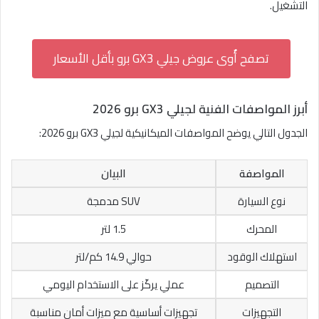
التشغيل.
تصفح أٌوى عروض جيلي GX3 برو بأقل الأسعار
أبرز المواصفات الفنية لجيلي GX3 برو 2026
الجدول التالي يوضح المواصفات الميكانيكية لجيلي GX3 برو 2026:
المواصفة
البيان
نوع السيارة
SUV مدمجة
المحرك
1.5 لتر
استهلاك الوقود
حوالي 14.9 كم/لتر
التصميم
عملي يركّز على الاستخدام اليومي
التجهيزات
تجهيزات أساسية مع ميزات أمان مناسبة