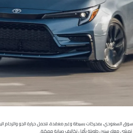
السوق السعودي، بمحركات بسيطة وغير معقدة، تتحمل حرارة الجو والزحام ا
تمشي معك سنين طويلة بأقل تكاليف صيانة ممكنة.