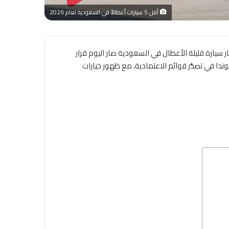
أقل 5 سيارات أعطالاً في السعودية لعام 2026
 تويوتا كامري، لكزس ES، نيسان صني، وهوندا أكورد ، فاختيار سيارة قليلة الأعطال في السعودية صار اليوم قرار
يف الصيانة التي ترتفع سنة بعد سنة. في 2026 تستمر سمعة تويوتا وهوندا في تصدُّر قوائم الاعتمادية، مع ظهور خيارات