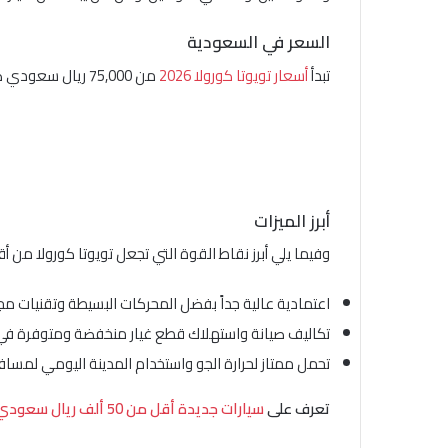
السعر في السعودية
تبدأ
أسعار تويوتا كورولا 2026
من 75,000 ريال سعودي ضمن نطاق سعري متوسط لفئة السيدان الاقتصادية، مع فروقات بسيطة بين فئاتها المختلفة حسب المواصفات.
أبرز الميزات
وفيما يلي أبرز نقاط القوة التي تجعل تويوتا كورولا من أقل 
اعتمادية عالية جداً بفضل المحركات البسيطة وتقنيات مج
تكاليف صيانة واستهلاك قطع غيار منخفضة ومتوفرة في
تحمل ممتاز لحرارة الجو واستخدام المدينة اليومي لمساف
تعرف على
سيارات جديدة أقل من 50 ألف ريال سعودي تستحق الشراء في السعودية