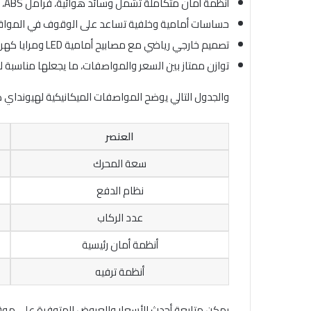
أنظمة أمان متكاملة تشمل وسائد هوائية، فرامل ABS، ونظام الثبات الإلكتروني ESP لزيادة الأمان على الطرق السريعة والطرق المبتلّة.
حساسات أمامية وخلفية تساعد على الوقوف في المواقف
تصميم خارجي رياضي مع مصابيح أمامية LED ومرايا كهربائية تعطي السيارة مظهر حديث وجذاب.
توازن ممتاز بين السعر والمواصفات، ما يجعلها مناسبة
والجدول التالي يوضح المواصفات الميكانيكية لهيونداي كريتا 6
العنصر
سعة المحرك
نظام الدفع
عدد الركاب
أنظمة أمان رئيسية
أنظمة ترفيه
يمكن متابعة أحدث الأسعار والعروض المتوفرة على مو