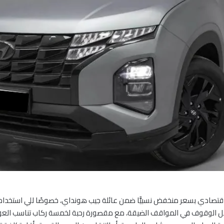
يب اقتصادي بسعر منخفض نسبيًّا ضمن عائلة جيب هونداي، خصوصًا للي استخدام
الوقوف في المواقف الضيقة، مع مقصورة رحبة لخمسة ركاب تناسب العوائل 