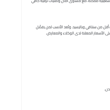
يبة بأقل تكلفة تشغيلية ممكنة، مع مستوى أمان وتقنيات ترفيه كافي
ة لعام 2026؛ لذلك تكون أسعارها في العادة أقل من سنتافي وباليسيد، وتُعد الأنسب لمن يفضّل
على الأسعار المعلنة لدى الوكلاء والمعارض.