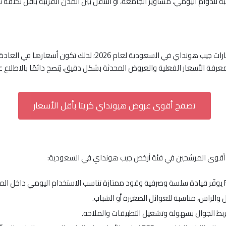
 أمامي FWD، وهذا يخليها مناسبة للدوام اليومي، مشاوير الجامعة، أو التنقل بين المدن القر
2026 عادةً ضمن فئة أقل سعر سيارات جيب هونداي في السعودي
عرفة الأسعار الفعلية والعروض المحدثة بشكل دقيق، يُنصح دائمًا بالاطلاع 
تصفح أقوى عروض هيونداي كريتا بأقل الأسعار
الراس، مناسبة للعوائل الصغيرة أو الشباب.
ربط الجوال بسهولة وتشغيل التطبيقات والملاحة.