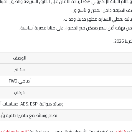
 الضيّقة داخل المدن والأسواق.
 لمن يهمّه أقل سعر ممكن مع الحصول على مزايا عصرية أساسية.
202:
الوصف
1.5 لتر
أمامي FWD
5 ركاب
وسائد هوائية، ABS، ESP، حساسات أمامية وخلفية
نظام وسائط مع كاميرا خلفية وأبل
قع
كارزفد
، حيث يتم تحديث الأسعار بشكل يومي، مع إمكانية
تقسيط سيارات هي