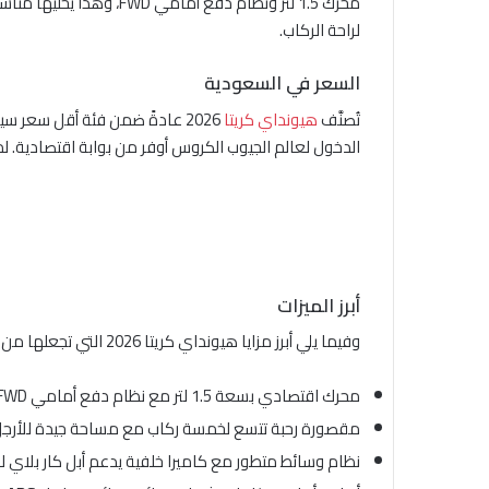
محرك 1.5 لتر ونظام دفع
لراحة الركاب.
السعر في السعودية
تُصنَّف
هيونداي كريتا
الدخول لعالم الجيوب الكروس أوفر من بوابة اقتصادية. لم
أبرز الميزات
وفيما يلي أبرز مزايا هيونداي كريتا 2026 التي تجعلها من أقوى المرشحين في فئة أرخص جيب هونداي في السعودية:
محرك اقتصادي بسعة 1.5 لتر مع نظام دفع أمامي FWD يوفّر قيادة سلسة وصرفية وقود ممتازة تناسب الاستخدام اليومي داخل المدن.
مقصورة رحبة تتسع لخمسة ركاب مع مساحة جيدة للأرجل و
نظام وسائط متطور مع كاميرا خلفية يدعم أبل كار بلاي ل