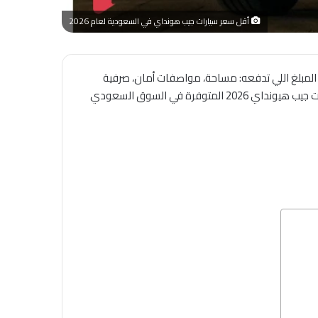
أقل سعر سيارات جيب هونداي في السعودية لعام 2026
لها قدام المبلغ اللي تدفعه: مساحة، مواصفات أمان، صرفية
بنزين، وراحة في الاستخدام اليومي داخل المدن وعلى الخطوط السريعة. في هالمقالة بنستعرض لك بشكل مبسّط أفضل وأرخص سيارات جيب هيونداي 2026 المتوفرة في السوق السعودي