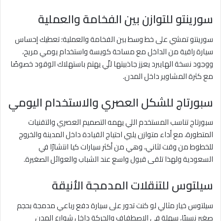
سورينتو للتوازن بين الفخامة والعملية
سورينتو تمشي على خط وسط بين الفخامة والعملية؛ تعطيك إحساس
سيارة راقية من الداخل مع مساحة كويسة واستخدام يومي مريح،
ووجود نسخة الهايبرد يعزز جاذبيتها للّي يهتم باستهلاك الوقود خصوصًا
مع كثرة المشاوير داخل المدن.
سبورتاج للشكل العصري والاستخدام اليومي
سبورتاج تناسب المستخدم اللي يهمه التصميم العصري والتقنيات
المتطورة، مع أداء متوازن يلبي احتياج القيادة داخل المدينة والخروج
للخطوط من وقت لثاني، وهي من أكثر سيارات كيا انتشارًا في
السعودية ولهذا تلقى قبول واسع عند الشباب والعوائل الصغيرة.
سيلتوس للتنقلات المدمجة الأنيقة
سيلتوس خيار مثالي لو كنت تدور على سيارة دفع رباعي مدمجة بحجم
صغير نسبيًا، سهلة في الاصطفاف والحركة داخل شوارع المدن