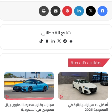
فيسبوك
‫X
لينكدإن
بينتيريست
مشاركة عبر البريد
طباعة
شايع القحطاني
مو
في
‫X
لينك
سنا
‫Tik
قع
سب
دإن
ب
Tok
الوي
وك
تشا
ب
ت
مقالات ذات صلة
أفضل 10 سيارات يابانية في
سيارات يقارب سعرها المليون ريال
السعودية 2026
سعودي في السعودية