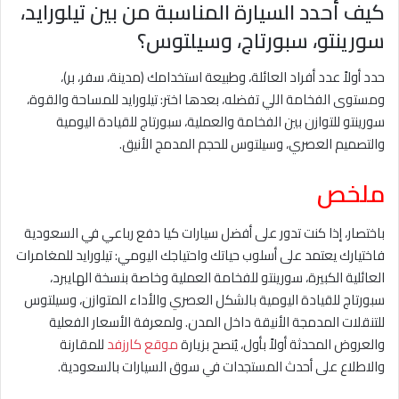
كيف أحدد السيارة المناسبة من بين تيلورايد،
سورينتو، سبورتاج، وسيلتوس؟
حدد أولاً عدد أفراد العائلة، وطبيعة استخدامك (مدينة، سفر، بر)،
ومستوى الفخامة اللي تفضله، بعدها اختر: تيلورايد للمساحة والقوة،
سورينتو للتوازن بين الفخامة والعملية، سبورتاج للقيادة اليومية
والتصميم العصري، وسيلتوس للحجم المدمج الأنيق.
ملخص
باختصار، إذا كنت تدور على أفضل سيارات كيا دفع رباعي في السعودية
فاختيارك يعتمد على أسلوب حياتك واحتياجك اليومي: تيلورايد للمغامرات
العائلية الكبيرة، سورينتو للفخامة العملية وخاصة بنسخة الهايبرد،
سبورتاج للقيادة اليومية بالشكل العصري والأداء المتوازن، وسيلتوس
للتنقلات المدمجة الأنيقة داخل المدن. ولمعرفة الأسعار الفعلية
والعروض المحدثة أولاً بأول، يُنصح بزيارة
موقع كارزفد
للمقارنة
والاطلاع على أحدث المستجدات في سوق السيارات بالسعودية.