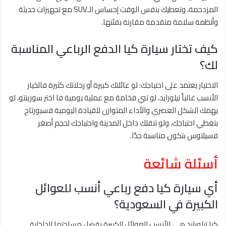
المزدحمة، وتعطيك بنفس الوقت إحساس الـSUV مع تجهيزات حديثة
وأنظمة سلامة متقدمة مقارنة بفئتها.
كيف تختار سيارة كيا الدفع الرباعي المناسبة
لك؟
الاختيار يعتمد على احتياجك: لو عائلتك كبيرة أو رحلاتك كثيرة فالخيار
الأنسب غالباً تيلورايد، لو تبي فخامة مع عملية يومية فا اختر سورينتو، لو
يهمك الشكل العصري والأداء المتوازن للقيادة اليومية فسبورتاج
بتغطي احتياجك، ولو تنقلك داخل المدينة واحتياجك لحجم أصغر
فسيلتوس بتكون مناسبة جدًا.
أسئلة شائعة
أي سيارة كيا دفع رباعي أنسب للعوائل
الكبيرة في السعودية؟
كيا تيلورايد هي الأنسب للعوائل الكبيرة بفضل مساحتها الداخلية