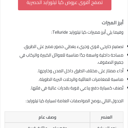
تصفح أقوى عروض كيا تيلورايد الحصرية
أبرز الميزات
وفيما يلي أبرز مميزات كيا تيلورايد Telluride:
تصميم خارجي قوي وجريء يعطي حضور مميز على الطريق.
مساحة داخلية واسعة جدًا مناسبة للعوائل الكبيرة والركاب في
جميع الصفوف.
أداء ممتاز على مختلف الطرق داخل المدن وخارجها.
مناسبة للمغامرات العائلية والرحلات البرية الطويلة.
تُصنف كسيارة دفع رباعي قوية بقدرات عالية في فئتها.
الجدول التالي يوضح المواصفات العامة لسيارة كيا تيلورايد:
العنصر
وصف عام