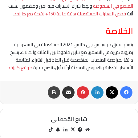
الفيديو في السعودية
ولهذا شراء السيارات فيه آمن ومضمون بسبب
ألية
فحص السيارات المستعملة بدقة عالية 150+ نقطة مع كارزفد
.
الخلاصة
يتسم سوق مرسيدس جي كلاس 2021 المستعملة في السعودية
بمرونة كبيرة في التسعير، مع تباين ملحوظ بين الفئات والحالات. ينصح
دائمًا بمراجعة المنصات المتخصصة قبل اتخاذ قرار الشراء. لمتابعة
الأسعار الفعلية والعروض المحدثة أولًا بأول، يُنصح بزيارة
موقع كارزفد
.
فيسبوك
‫X
لينكدإن
بينتيريست
مشاركة عبر البريد
طباعة
شايع القحطاني
مو
في
‫X
لينك
سنا
‫Tik
قع
سب
دإن
ب
Tok