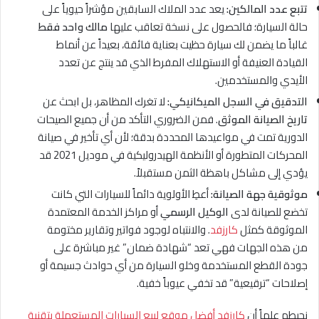
تتبع عدد المالكين:
يعد عدد الملاك السابقين مؤشراً حيوياً على
حالة السيارة؛ فالحصول على نسخة تعاقب عليها
مالك واحد فقط
غالباً ما يضمن لك سيارة حظيت بعناية فائقة، بعيداً عن أنماط
القيادة العنيفة أو الاستهلاك المفرط الذي قد ينتج عن تعدد
الأيدي والمستخدمين.
التدقيق في السجل الميكانيكي:
لا تغرك المظاهر، بل ابحث عن
تاريخ الصيانة الموثق
. فمن الضروري التأكد من أن جميع الصيحات
الدورية تمت في مواعيدها المحددة بدقة؛ لأن أي تأخير في صيانة
المحركات المتطورة أو الأنظمة الهيدروليكية في موديل 2021 قد
يؤدي إلى مشاكل باهظة الثمن مستقبلاً.
موثوقية جهة الصيانة:
أعطِ الأولوية دائماً للسيارات التي كانت
تخضع للصيانة لدى
الوكيل الرسمي
أو مراكز الخدمة المعتمدة
الموثوقة كمثل
كارزفد
. والانتباه لوجود فواتير وتقارير مختومة
من هذه الجهات فهي تعد “شهادة ضمان” غير مباشرة على
جودة القطع المستخدمة وخلو السيارة من أي حوادث جسيمة أو
إصلاحات “ترقيعية” قد تخفي عيوباً خفية.
نحيطم علماً أن
كارزفد أفضل موقع لبيع السيارات المستعملة بتقنية