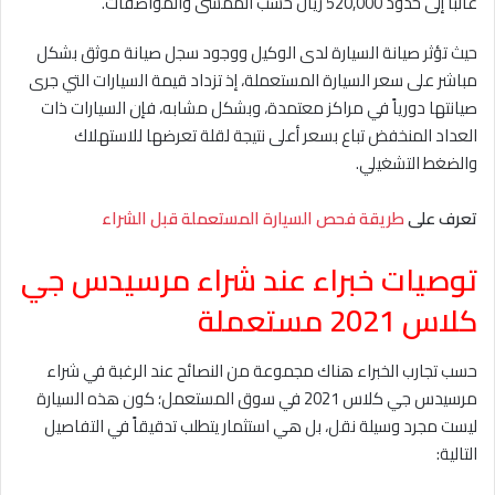
غالباً إلى حدود 520,000 ريال حسب الممشى والمواصفات.
حيث تؤثر صيانة السيارة لدى الوكيل ووجود سجل صيانة موثق بشكل
مباشر على سعر السيارة المستعملة، إذ تزداد قيمة السيارات التي جرى
صيانتها دورياً في مراكز معتمدة، وبشكل مشابه، فإن السيارات ذات
العداد المنخفض تباع بسعر أعلى نتيجة لقلة تعرضها للاستهلاك
والضغط التشغيلي.
تعرف على
طريقة فحص السيارة المستعملة قبل الشراء
توصيات خبراء عند شراء مرسيدس جي
كلاس 2021 مستعملة
حسب تجارب الخبراء هناك مجموعة من النصائح عند الرغبة في شراء
مرسيدس جي كلاس 2021 في سوق المستعمل؛ كون هذه السيارة
ليست مجرد وسيلة نقل، بل هي استثمار يتطلب تدقيقاً في التفاصيل
التالية: