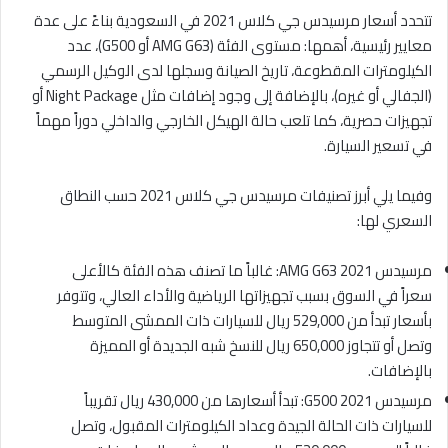
تتحدد أسعار مرسيدس جي كلاس 2021 في السعودية بناءً على عدة
معايير رئيسية، أهمها: مستوى الفئة (AMG G63 أو G500)، عدد
الكيلومترات المقطوعة، تاريخ الصيانة وسجلها لدى الوكيل الرسمي
(الجفالي أو غيره)، بالإضافة إلى وجود إضافات مثل Night Package أو
تجهيزات حصرية، كما تلعب حالة الهيكل الخارجي والداخلي دوراً مهماً
في تسعير السيارة.
وفيما يلي أبرز تصنيفات مرسيدس جي كلاس 2021 حسب النطاق
السعري لها:
مرسيدس AMG G63 2021: غالباً ما تصنف هذه الفئة كالأعلى
سعراً في السوق بسبب تجهيزاتها الرياضية والأداء العالي، وتتوفر
بأسعار تبدأ من 529,000 ريال للسيارات ذات الممشى المتوسط
وتصل أو تتجاوز 650,000 ريال للنسخ شبه الجديدة أو المميزة
بالإضافات.
مرسيدس G500 2021: تبدأ أسعارها من 430,000 ريال تقريباً
للسيارات ذات الحالة الجيدة وعداد الكيلومترات المقبول، وتصل