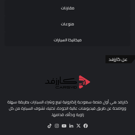
مقارنات
منوعات
ميكانيكا السيارات
عن كارزفد
كارزفد هي أول منصة سعودية إلكترونية لبيع وشراء السيارات بطريقة سهلة
وواضحة عن طريق فيديوهات عالية الجودة، تخليك تشوف السيارة من كل
زاوية وكأنك قدامها.
‫X
فيسبوك
لينكدإن
‫YouTube
انستقرام
‫TikTok