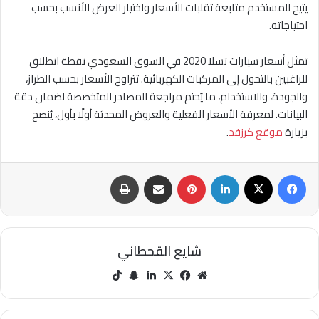
يتيح للمستخدم متابعة تقلبات الأسعار واختيار العرض الأنسب بحسب
احتياجاته.
تمثل أسعار سيارات تسلا 2020 في السوق السعودي نقطة انطلاق
للراغبين بالتحول إلى المركبات الكهربائية. تتراوح الأسعار بحسب الطراز،
والجودة، والاستخدام، ما يُحتم مراجعة المصادر المتخصصة لضمان دقة
البيانات. لمعرفة الأسعار الفعلية والعروض المحدثة أولًا بأول، يُنصح
بزيارة
موقع كرزفد
.
فيسبوك
‫X
لينكدإن
بينتيريست
مشاركة عبر البريد
طباعة
شايع القحطاني
مو
في
‫X
لينك
سنا
‫Tik
قع
سب
دإن
ب
Tok
الوي
وك
تشا