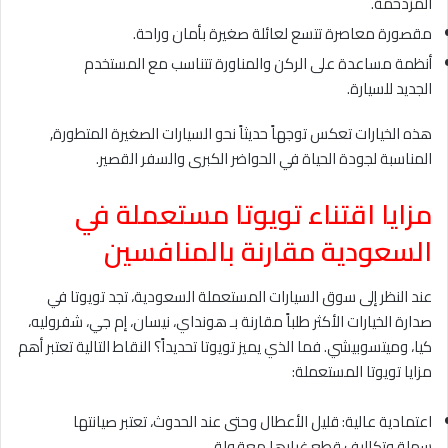
المزدحمة.
مقصورة معاصرة تتسع لعائلة صغيرة بأمان وراحة.
أنظمة مساعدة على الركن والمناورة تتناسب مع المستخدم
الجديد للسيارة.
هذه الخيارات تعكس توجهاً حديثاً نحو السيارات الصغيرة المتطورة,
المناسبة لجودة الحياة في الحواضر الكبرى والسفر القصير.
مزايا اقتناء تويوتا مستعملة في
السعودية مقارنة بالمنافسين
عند النظر إلى سوق السيارات المستعملة السعودية، تجد تويوتا في
صدارة الخيارات الأكثر طلباً مقارنة بـ هونداي، نيسان، إم جي، شفروليه،
كيا، وميتسوبيشي. فما الذي يميز تويوتا تحديداً؟ النقاط التالية تعتبر أهم
مزايا تويوتا المستعملة:
اعتمادية عالية: قليل الأعطال وحتى عند الحدوث، تعتبر صيانتها
سهلة وتكاليف قطع غيارها معقولة.