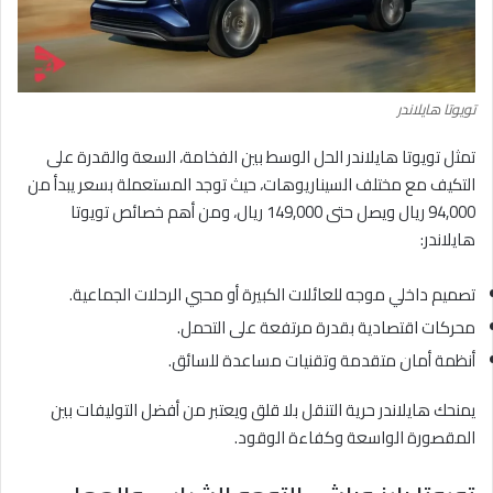
تويوتا هايلاندر
تمثل تويوتا هايلاندر الحل الوسط بين الفخامة، السعة والقدرة على
التكيف مع مختلف السيناريوهات، حيث توجد المستعملة بسعر يبدأ من
94,000 ريال ويصل حتى 149,000 ريال، ومن أهم خصائص تويوتا
هايلاندر:
تصميم داخلي موجه للعائلات الكبيرة أو محبي الرحلات الجماعية.
محركات اقتصادية بقدرة مرتفعة على التحمل.
أنظمة أمان متقدمة وتقنيات مساعدة للسائق.
يمنحك هايلاندر حرية التنقل بلا قلق ويعتبر من أفضل التوليفات بين
المقصورة الواسعة وكفاءة الوقود.