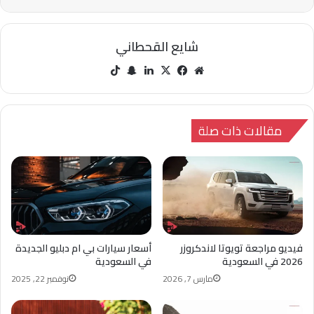
شايع القحطاني
مو
في
‫X
لينك
سنا
‫Tik
قع
سب
دإن
ب
Tok
الوي
وك
تشا
ب
ت
مقالات ذات صلة
فيديو مراجعة تويوتا لاندكروزر
أسعار سيارات بي ام دبليو الجديدة
2026 في السعودية
في السعودية
مارس 7, 2026
نوفمبر 22, 2025