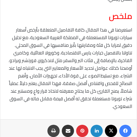
ملخص
استعرضنا في هذا المقال كافة التفاصيل المتعلقة بأرخص أسعار
سيارات تويوتا المستعملة في المملكة العربية السعودية، مع تحليل
دقيق لمزايا كل فئة ومقارنتها بأبرز منافسيها في السوق المحلي.
تناولنا بالتفصيل خيارات يارس الاقتصادية، وكورولا العائلية، وكامري
الفاخرة، بالإضافة إلى فئات البر والسفر مثل لاندكروزر، فورتشنر وبرادو.
أوضحنا كذلك عوامل تحديد الأسعار والمعايير التي يجب الانتباه لها عند
الشراء، مع تسليط الضوء على قوة الأداء، تجهيزات الأمان، وأهم
النصائح للفحص واقتناص أفضل صفقة، فهذا المقال يعتبر دليلاً عملياً
شاملاً، يمنح القارئ كل ما يحتاج معرفته لاتخاذ قرار واعٍ ومستنير عند
شراء تويوتا مستعملة تحقق له أفضل قيمة مقابل ماله في السوق
السعودي.
فيسبوك
‫X
لينكدإن
بينتيريست
مشاركة عبر البريد
طباعة