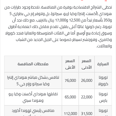
تحظى الشرائح الاقتصادية بوفرة من المنافسة، نلاحظ وجود طرازات من
هونداي (أكسنت، إلنترا) وكيا (ريو، سيراتو)، بل وتتوفر إم جي بطرازي 5
و350 بأسعار تبدأ من 12,500 و17,000 ريال بالترتيب. مع ذلك نجد أن
تويوتا، رغم كونها غالبًا أغلى بقليل، تقدم مقابل ذلك اعتمادية أطول
وسوق إعادة بيع أوسع. أما في الفئات المتوسطة والعاليا فنجد كورولا
وكامري، وفورتشنر تسيطر خصوصا على الجيل الجديد من الشباب
والعائلات.
السعر
السعر
السيارة
ملاحظات المنافسة
الأدنى
الأعلى
تويوتا
تنافس بشكل مباشر هونداي إلنترا
76,000
26,000
كورولا
وكيا سيراتو وإم جي 5
تويوتا
تقابلها هونداي أكسنت وكيا ريو
65,000
22,000
يارس
وهوندا سيتي
تويوتا
منافس رئيسي لهوندا أكورد
112,000
31,500