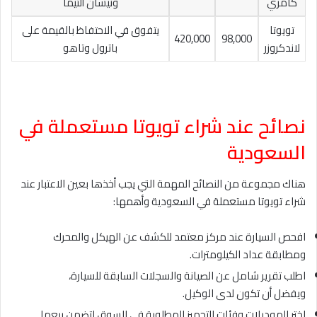
كامري
ونيسان ألتيما
تويوتا
يتفوق في الاحتفاظ بالقيمة على
420,000
98,000
لاندكروزر
باترول وتاهو
نصائح عند شراء تويوتا مستعملة في
السعودية
هناك مجموعة من النصائح المهمة التي يجب أخذها بعين الاعتبار عند
شراء تويوتا مستعملة في السعودية وأهمها:
افحص السيارة عند مركز معتمد للكشف عن الهيكل والمحرك
ومطابقة عداد الكيلومترات.
اطلب تقرير شامل عن الصيانة والسجلات السابقة للسيارة،
ويفضل أن تكون لدى الوكيل.
اختر الموديلات وفئات التجهيز المطلوبة في السوق لتضمن بيعها