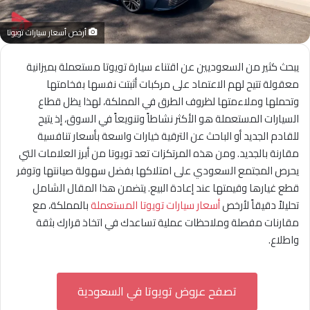
أرخص أسعار سيارات تويوتا
يبحث كثير من السعوديين عن اقتناء سيارة تويوتا مستعملة بميزانية
معقولة تتيح لهم الاعتماد على مركبات أثبتت نفسها بفخامتها
وتحملها وملاءمتها لظروف الطرق في المملكة، لهذا يظل قطاع
السيارات المستعملة هو الأكثر نشاطاً وتنويعاً في السوق، إذ يتيح
للقادم الجديد أو الباحث عن الترقية خيارات واسعة بأسعار تنافسية
مقارنة بالجديد. ومن هذه المرتكزات تعد تويوتا من أبرز العلامات التي
يحرص المجتمع السعودي على امتلاكها بفضل سهولة صيانتها وتوفر
قطع غيارها وقيمتها عند إعادة البيع. يتضمن هذا المقال الشامل
تحليلاً دقيقاً لأرخص
أسعار سيارات تويوتا المستعملة
بالمملكة، مع
مقارنات مفصلة وملاحظات عملية تساعدك في اتخاذ قرارك بثقة
واطلاع.
تصفح عروض تويوتا في السعودية