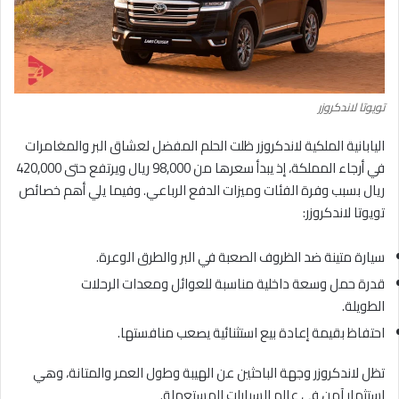
تويوتا لاندكروزر
اليابانية الملكية لاندكروزر ظلت الحلم المفضل لعشاق البر والمغامرات
في أرجاء المملكة، إذ يبدأ سعرها من 98,000 ريال ويرتفع حتى 420,000
ريال بسبب وفرة الفئات وميزات الدفع الرباعي. وفيما يلي أهم خصائص
تويوتا لاندكروزر:
سيارة متينة ضد الظروف الصعبة في البر والطرق الوعرة.
قدرة حمل وسعة داخلية مناسبة للعوائل ومعدات الرحلات
الطويلة.
احتفاظ بقيمة إعادة بيع استثنائية يصعب منافستها.
تظل لاندكروزر وجهة الباحثين عن الهيبة وطول العمر والمتانة، وهي
استثمار آمن في عالم السيارات المستعملة.