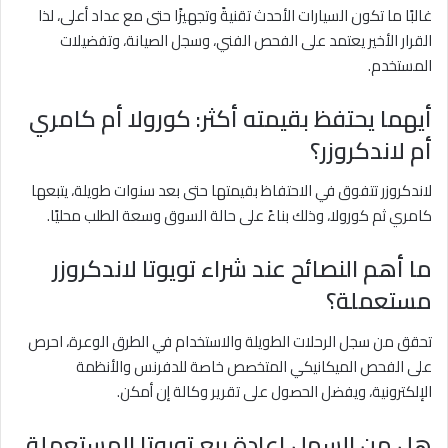
غالبًا ما تكون السيارات الأحدث تقنيةً وتجهيزًا حتى مع عداد أعلى، لذا
القرار الأخير يعتمد على الفحص الفني، وسجل الصيانة، وتفضيلات
المستخدم.
أيهما يحتفظ بقيمته أكثر: كورولا أم كامري
أم لاندكروزر؟
لاندكروزر تتفوق في الاحتفاظ بقيمتها حتى بعد سنوات طويلة، يتبعها
كامري ثم كورولا، وذلك بناءً على حالة السوق وسعة الطلب محليًا.
ما أهم النصائح عند شراء تويوتا لاندكروزر
مستعملة؟
تحقق من سجل الرحلات الطويلة والاستخدام في الطرق الوعرة، احرص
على الفحص الميكانيكي المتخصص خاصة للدفرنس والأنظمة
الإلكترونية، ويفضل الحصول على تقرير وكالة إن أمكن.
هل من السهل إعادة بيع تويوتا المستعملة