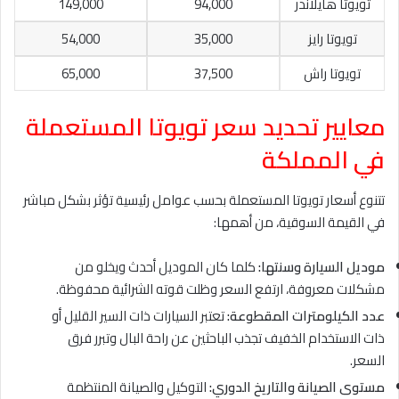
تويوتا هايلاندر
94,000
149,000
تويوتا رايز
35,000
54,000
تويوتا راش
37,500
65,000
معايير تحديد سعر تويوتا المستعملة
في المملكة
تتنوع أسعار تويوتا المستعملة بحسب عوامل رئيسية تؤثر بشكل مباشر
في القيمة السوقية، من أهمها:
موديل السيارة وسنتها:
كلما كان الموديل أحدث ويخلو من
مشكلات معروفة، ارتفع السعر وظلت قوته الشرائية محفوظة.
عدد الكيلومترات المقطوعة:
تعتبر السيارات ذات السير القليل أو
ذات الاستخدام الخفيف تجذب الباحثين عن راحة البال وتبرر فرق
السعر.
مستوى الصيانة والتاريخ الدوري:
التوكيل والصيانة المنتظمة