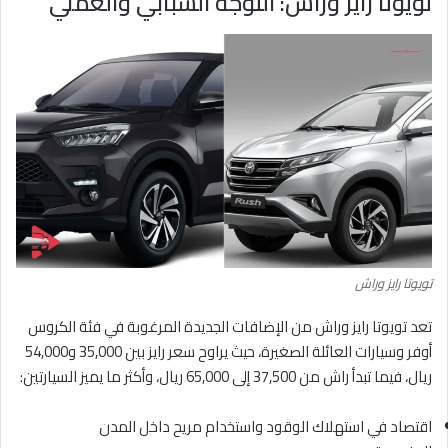
تويوتا رايز وراش: التوجه الشبابي والعملي
تويوتا رايز وراش
تعد تويوتا رايز وراش من الإضافات الجديدة المرغوبة في فئة الكروس
أوفر وسيارات العائلة الصغيرة، حيث يراوح سعر رايز بين 35,000 و54,000
ريال، فيما تبدأ راش من 37,500 إلى 65,000 ريال، وأكثر ما يميز السيارتين:
اقتصاد في استهلاك الوقود واستخدام مريح داخل المدن