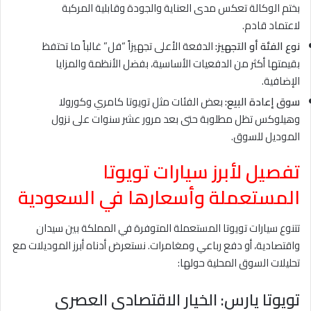
بختم الوكالة تعكس مدى العناية والجودة وقابلية المركبة
لاعتماد قادم.
نوع الفئة أو التجهيز:
الدفعة الأعلى تجهيزاً “فل” غالباً ما تحتفظ
بقيمتها أكثر من الدفعيات الأساسية، بفضل الأنظمة والمزايا
الإضافية.
سوق إعادة البيع:
بعض الفئات مثل تويوتا كامري وكورولا
وهيلوكس تظل مطلوبة حتى بعد مرور عشر سنوات على نزول
الموديل للسوق.
تفصيل لأبرز سيارات تويوتا
المستعملة وأسعارها في السعودية
تتنوع سيارات تويوتا المستعملة المتوفرة في المملكة بين سيدان
واقتصادية، أو دفع رباعي ومغامرات. نستعرض أدناه أبرز الموديلات مع
تحليلات السوق المحلية حولها:
تويوتا يارس: الخيار الاقتصادي العصري