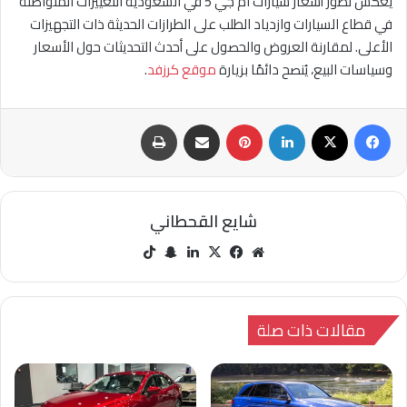
يعكس تطور أسعار سيارات ام جي 5 في السعودية التغييرات المتواصلة
في قطاع السيارات وازدياد الطلب على الطرازات الحديثة ذات التجهيزات
الأعلى. لمقارنة العروض والحصول على أحدث التحديثات حول الأسعار
وسياسات البيع، يُنصح دائمًا بزيارة
موقع كرزفد
.
فيسبوك
‫X
لينكدإن
بينتيريست
مشاركة عبر البريد
طباعة
شايع القحطاني
مو
في
‫X
لينك
سنا
‫Tik
قع
سب
دإن
ب
Tok
الوي
وك
تشا
ب
ت
مقالات ذات صلة