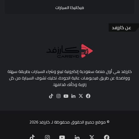
ميكانيكا السيارات
عن كارزفد
كارزفد هي أول منصة سعودية إلكترونية لبيع وشراء السيارات بطريقة سهلة
وواضحة عن طريق فيديوهات عالية الجودة، تخليك تشوف السيارة من كل
زاوية وكأنك قدامها.
‫X
فيسبوك
لينكدإن
‫YouTube
انستقرام
‫TikTok
© موقع جميع الحقوق محفوظة لـ
كارزفد
2026
‫X
فيسبوك
لينكدإن
‫YouTube
انستقرام
‫TikTok