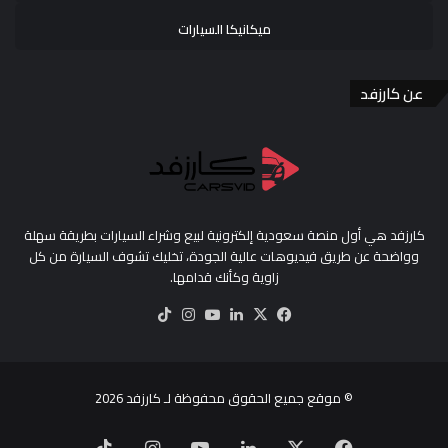
ميكانيكا السيارات
عن كارزفد
كارزفد هي أول منصة سعودية إلكترونية لبيع وشراء السيارات بطريقة سهلة
وواضحة عن طريق فيديوهات عالية الجودة، تخليك تشوف السيارة من كل
زاوية وكأنك قدامها.
‫X
فيسبوك
لينكدإن
‫YouTube
انستقرام
‫TikTok
© موقع جميع الحقوق محفوظة لـ
كارزفد
2026
‫X
فيسبوك
لينكدإن
‫YouTube
انستقرام
‫TikTok