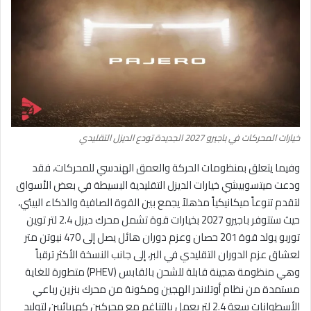
خيارات المحركات في باجيرو 2027 الجديدة تودع الديزل التقليدي
وفيما يتعلق بمنظومات الحركة والعمق الهندسي للمحركات، فقد
ودعت ميتسوبيشي خيارات الديزل التقليدية البسيطة في بعض الأسواق
لتقدم تنوعاً ميكانيكياً مذهلاً يجمع بين القوة الصافية والذكاء البيئي،
حيث ستتوفر باجيرو 2027 بخيارات قوة تشمل محرك ديزل 2.4 لتر توين
توربو يولد قوة 201 حصان وعزم دوران هائل يصل إلى 470 نيوتن متر
لعشاق عزم الدوران التقليدي في البر، إلى جانب النسخة الأكثر ترقباً
وهي منظومة هجينة قابلة للشحن بالقابس (PHEV) متطورة للغاية
مستمدة من نظام أوتلاندر الهجين ومكونة من محرك بنزين رباعي
الأسطوانات سعة 2.4 لتر يعمل بالتناغم مع محركين كهربائيين لتوليد