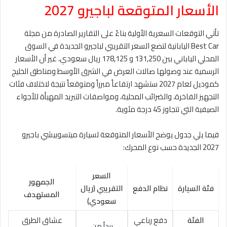
الأسعار المتوقعة لباجيرو 2027
تأتي التوقعات السعرية الأولية بناءً على التقارير الصادرة من مجلة
Best Car اليابانية لتضع السعر التقريبي لباجيرو الجديدة في السوق
المحلي الياباني بين 131,250 و 178,125 ريال سعودي، غير أن الأسعار
الرسمية عند وصولها صالات العرض في الشرق الأوسط ومناطق الخليج
كموديل لعام 2027 ستشهد ارتفاعاً مبرراً ومتوقعاً نتيجة لاختلاف فئات
التجهيز الفاخرة، والضرائب المحلية، ومواصفات التبريد المهيأة للأجواء
الصيفية التي تتجاوز 45 درجة مئوية.
فيما يلي جدول يوضح الأسعار المتوقعة لسيارة ميتسوبيشي باجيرو
2027 الجديدة حسب نوع المحرك:
السعر
الجمهور
فئة السيارة
نظام الدفع
التقريبي (ريال
المستهدف
سعودي)
الفئة
دفع رباعي
عشاق الطرق
يبدأ من