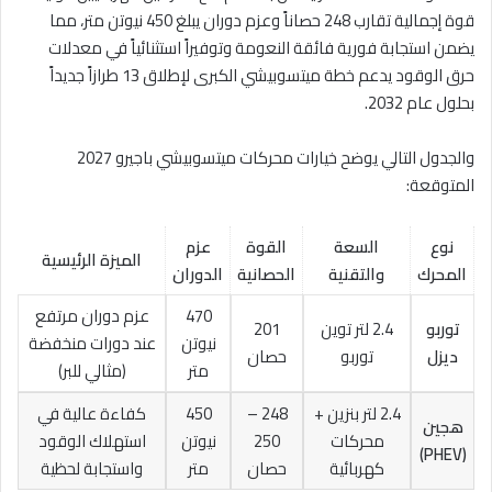
قوة إجمالية تقارب 248 حصاناً وعزم دوران يبلغ 450 نيوتن متر، مما
يضمن استجابة فورية فائقة النعومة وتوفيراً استثنائياً في معدلات
حرق الوقود يدعم خطة ميتسوبيشي الكبرى لإطلاق 13 طرازاً جديداً
بحلول عام 2032.
والجدول التالي يوضح خيارات محركات ميتسوبيشي باجيرو 2027
المتوقعة:
نوع
السعة
القوة
عزم
الميزة الرئيسية
المحرك
والتقنية
الحصانية
الدوران
470
عزم دوران مرتفع
توربو
2.4 لتر توين
201
نيوتن
عند دورات منخفضة
ديزل
توربو
حصان
متر
(مثالي للبر)
2.4 لتر بنزين +
248 –
450
كفاءة عالية في
هجين
محركات
250
نيوتن
استهلاك الوقود
(PHEV)
كهربائية
حصان
متر
واستجابة لحظية