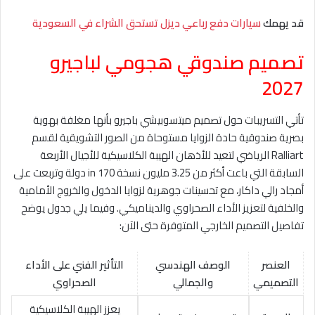
قد يهمك
سيارات دفع رباعي ديزل تستحق الشراء في السعودية
تصميم صندوقي هجومي لباجيرو
2027
تأتي التسريبات حول تصميم ميتسوبيشي باجيرو بأنها مغلفة بهوية
بصرية صندوقية حادة الزوايا مستوحاة من الصور التشويقية لقسم
Ralliart الرياضي لتعيد للأذهان الهيبة الكلاسيكية للأجيال الأربعة
السابقة التي باعت أكثر من 3.25 مليون نسخة in 170 دولة وتربعت على
أمجاد رالي داكار، مع تحسينات جوهرية لزوايا الدخول والخروج الأمامية
والخلفية لتعزيز الأداء الصحراوي والديناميكي. وفيما يلي جدول يوضح
تفاصيل التصميم الخارجي المتوفرة حتى الآن:
العنصر
الوصف الهندسي
التأثير الفني على الأداء
التصميمي
والجمالي
الصحراوي
يعزز الهيبة الكلاسيكية