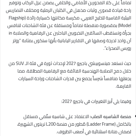
تماماً على كلا المحورين الأمامي والخلفي يضمن عزل الركاب وتوفير
راحة قيادة قصوى وثبات مذهل في الكثبان الرملية ومختلف التضاريس
البيئية القاسية للخليج العربي، مكرسة مكانتها كسيارة رائدة (Flagship
Model) بمقصورة منفصلة تماماً ومستقلة عن فئة الشاحنات لتنافس
بجرأة وتستقطب السائقين النخبويين الباحثين عن الرفاهية والصلابة in
آن واحد لدرجة وصفها في التقارير اليابانية بأنها ستكون بمثابة “رولز
رويس الصحراء”.
حيث تستعد ميتسوبيشي باجيرو 2027 لإحداث ثورة في فئة الـ SUV من
خلال دمج الصلابة الهندسية الفائقة مع الرفاهية المطلقة، مما
يجعلها منافساً شرساً يجمع بين قدرات الشاحنات وراحة السيارات
الفارهة.
وفيما يلي أبرز التغييرات في باجيرو 2027:
منصة الشاسيه الصلب:
الاعتماد على شاسيه سلّمي مستقل
بالكامل (Ladder Frame) مُطور من منصة L200 تريتون الشهيرة،
لضمان متانة استثنائية في أصعب الظروف.