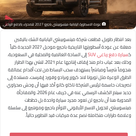
عودة الاسطورة اليابانية ميتسوبيشي باجيرو 2027 للصحراء بالدفع الرباعي
بعد انتظار طويل، قطعت شركة ميتسوبيشي اليابانية الشك باليقين
معلنة عن عودة أسطورتها التاريخية باجيرو موديل 2027 الجديدة كلياً
ك
سيارة دفع رباعي SUV
إلى الساحة العالمية والمحلية في السعودية،
وذلك بعد غياب دام منذ إيقاف إنتاجها عام 2021، لتشن بهذا الطراز
هجوماً شرساً ومباشراً يستهدف سحب البساط من تحت أقدام عمالقة
الطرق الوعرة مثل تويوتا لاند كروزر وبرادو وفورد إيفرست، مستندة إلى
تصريحات حاسمة لرئيس الشركة تاكاو كاتو أكد فيها أن وحش صحراوي
جديد سيتم الكشف الرسمي عنه في خريف عام 2026، والمفاجأة
المدوية هنا أن باجيرو لن تعود مجرد سيارة واحدة بل خططت
ميتسوبيشي لتحويل الاسم الأيقوني التوأم باجيرو ومونتيرو إلى سلسلة
وعلامة طرازات متكاملة تضم عدة مركبات قيد التطوير حالياً.