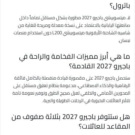
باترول؟
لا، ميتسوبيشي باجيرو 2027 مطورة بشكل مستقل تماماً داخل
صانعتها اليابانية بالاعتماد على نسخة معدلة ومريحة للغاية من
شاسيه الشاحنة الأيقونية ميتسوبيشي L200 دون استخدام منصات
نيسان.
ما هي أبرز مميزات الفخامة والراحة في
باجيرو 2027 القادمة؟
ستحصل باجيرو 2027 على مقصورة قيادة منفصلة بالكامل فائقة
الرفاهية والذكاء الاصطناعي، مدعومة بنظام تعليق مستقل على
المحورين الأمامي والخلفي لعزل ضجيج الطرق وتوفير نعومة تامة
تلائم العائلات النخبوية في الرحلات الطويلة والبرية.
هل ستتوفر باجيرو 2027 بثلاثة صفوف من
المقاعد للعائلات؟