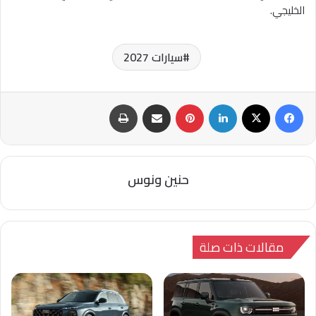
الخليجي.
سيارات 2027
فيسبوك
‫X
لينكدإن
بينتيريست
مشاركة عبر البريد
طباعة
حنين ونوس
مقالات ذات صلة