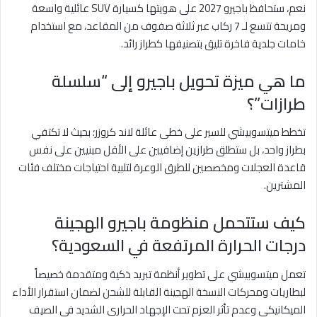
نعم، ستحافظ باجيرو 2027 على هويتها كسيارة SUV عائلية واسعة
ومريحة تتسع لـ 7 ركاب عبر ثلاثة صفوف من المقاعد، مع استخدام
خامات جلدية فاخرة تليق بتصنيفها كطراز رائد.
ما هي ميزة تحويل باجيرو إلى “سلسلة
طرازات”؟
تخطط ميتسوبيشي للسير على خطى عائلة لاند كروزر؛ بحيث لا تكتفي
بطراز واحد، بل ستطلق طرازين إضافيين على الأقل مبنيين على نفس
قاعدة العجلات ومخصصين للطرق الوعرة لتلبية احتياجات مختلف فئات
المشترين.
كيف ستتحمل منظومة باجيرو الهجينة
درجات الحرارة المرتفعة في السعودية؟
تعمل ميتسوبيشي على تطوير أنظمة تبريد ذكية ومتقدمة خصيصاً
لبطاريات ومحركات النسخة الهجينة القابلة للشحن لضمان استقرار الأداء
الميكانيكي وعدم تأثر العزم تحت الإجهاد الحراري الشديد في الصيف