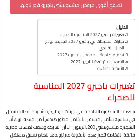
تصفح أقوى عروض ميتسوبيشي باجيرو فور نزولها
الدليل
تغييرات باجيرو 2027 المناسبة للصحراء
خيارات المحركات في باجيرو 2027 الجديدة تودع
الديزل التقليدي
تصميم صندوقي هجومي لباجيرو 2027
الأسعار المتوقعة لباجيرو 2027
الأسئلة الشائعة
تغييرات باجيرو 2027 المناسبة
للصحراء
ستعتمد الأسطورة القادمة على جينات ميكانيكية شديدة الصلابة تتمثل
في شاسيه سلّمي مستقل بالكامل مطور هندسياً من منصة البيك أب
الشهيرة ميتسوبيشي L200 تريتون، إلا أن الشركة وضعت لمسات حصرية
فائقة الفخامة لتميز هذه الأيقونة عبر تزويدها بنظام تعليق مستقل