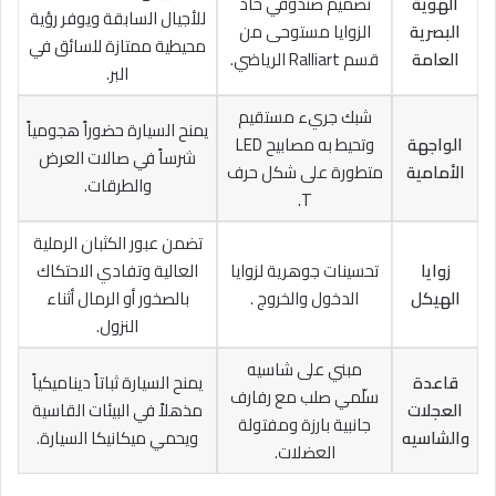
الهوية
تصميم صندوقي حاد
للأجيال السابقة ويوفر رؤية
البصرية
الزوايا مستوحى من
محيطية ممتازة للسائق في
العامة
قسم Ralliart الرياضي.
البر.
شبك جريء مستقيم
يمنح السيارة حضوراً هجومياً
الواجهة
وتحيط به مصابيح LED
شرساً في صالات العرض
الأمامية
متطورة على شكل حرف
والطرقات.
T.
تضمن عبور الكثبان الرملية
زوايا
تحسينات جوهرية لزوايا
العالية وتفادي الاحتكاك
الهيكل
الدخول والخروج .
بالصخور أو الرمال أثناء
النزول.
مبني على شاسيه
قاعدة
يمنح السيارة ثباتاً ديناميكياً
سلّمي صلب مع رفارف
العجلات
مذهلاً في البيئات القاسية
جانبية بارزة ومفتولة
والشاسيه
ويحمي ميكانيكا السيارة.
العضلات.