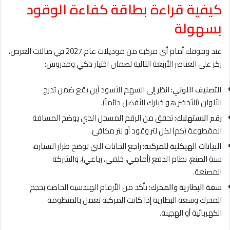
كيفية قراءة بطاقة كفاءة الوقود
بسهولة
عند وقوفك أمام أي مركبة من موديلات عام 2027 في صالات العرض،
ركز على العناصر الأربعة التالية لضمان اختيار ذكي ومدروس:
التصنيف اللوني:
انظر إلى السهم الأسود أين يقع ضمن تدرج
الألوان (الأخضر هو خيارك الأفضل دائماً).
رقم الاستهلاك:
تحقق من الرقم المسجل الذي يوضح المسافة
المقطوعة (كم) لكل لتر وقود أو لتر مكافئ.
البيانات الهيكلية للمركبة:
راجع الخانات التي توضح طراز السيارة،
سنة الصنع، نظام الدفع (أمامي، خلفي، رباعي)، والشركة
المصنعة.
سعة البطارية والمحرك:
تأكد من الأرقام الهندسية الخاصة بحجم
المحرك وسعة البطارية إذا كانت المركبة تعمل بالمنظومة
الكهربائية أو الهجينة.