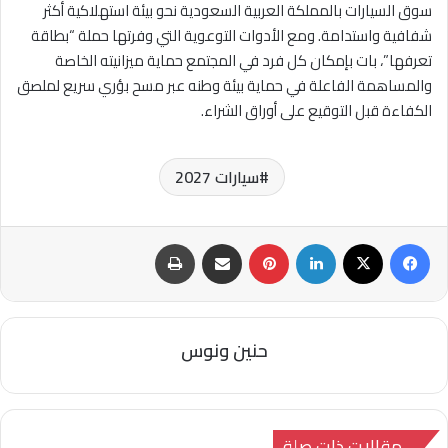
سوق السيارات بالمملكة العربية السعودية نحو بيئة استهلاكية أكثر
شفافية واستدامة. ومع الأدوات التوعوية التي وفرتها حملة “بطاقة
تعرفها”، بات بإمكان كل فرد في المجتمع حماية ميزانيته الخاصة
والمساهمة الفاعلة في حماية بيئة وطنه عبر مسح بؤري سريع لملصق
الكفاءة قبل التوقيع على أوراق الشراء.
سيارات 2027
فيسبوك
‫X
لينكدإن
بينتيريست
مشاركة عبر البريد
طباعة
حنين ونوس
مقالات ذات صلة