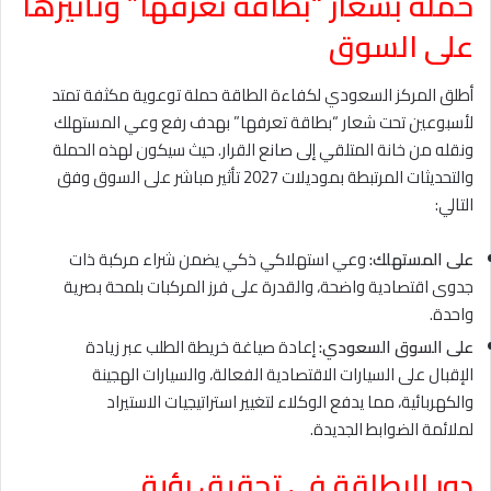
حملة بشعار “بطاقة تعرفها” وتأثيرها
على السوق
أطلق المركز السعودي لكفاءة الطاقة حملة توعوية مكثفة تمتد
لأسبوعين تحت شعار “بطاقة تعرفها” بهدف رفع وعي المستهلك
ونقله من خانة المتلقي إلى صانع القرار. حيث سيكون لهذه الحملة
والتحديثات المرتبطة بموديلات 2027 تأثير مباشر على السوق وفق
التالي:
على المستهلك:
وعي استهلاكي ذكي يضمن شراء مركبة ذات
جدوى اقتصادية واضحة، والقدرة على فرز المركبات بلمحة بصرية
واحدة.
على السوق السعودي:
إعادة صياغة خريطة الطلب عبر زيادة
الإقبال على السيارات الاقتصادية الفعالة، والسيارات الهجينة
والكهربائية، مما يدفع الوكلاء لتغيير استراتيجيات الاستيراد
لملائمة الضوابط الجديدة.
دور البطاقة في تحقيق رؤية