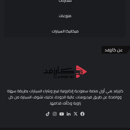
مقارنات
منوعات
ميكانيكا السيارات
عن كارزفد
كارزفد هي أول منصة سعودية إلكترونية لبيع وشراء السيارات بطريقة سهلة
وواضحة عن طريق فيديوهات عالية الجودة، تخليك تشوف السيارة من كل
زاوية وكأنك قدامها.
‫X
فيسبوك
لينكدإن
‫YouTube
انستقرام
‫TikTok