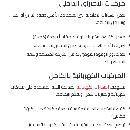
مركبات الاحتراق الداخلي
تخص السيارات التقليدية التي تعتمد حصرياً على وقود البنزين أو الديزل،
وتتضمن البطاقة:
معدل كفاءة استهلاك الوقود مقاساً بوحدة (كم/لتر).
تصنيف الأداء العام للمركبة ضمن المستويات السبعة.
تحديد نوع الوقود الموصى به من الشركة المصنعة وسعة
المحرك باللتر.
المركبات الكهربائية بالكامل
تستهدف
السيارات الكهربائية
الصديقة للبيئة المعتمدة على محركات
كهربائية وبطاريات شحن، وتقدم البطاقة:
كفاءة استهلاك الطاقة مقاسة بوحدة مكافئة هي (كم/لتر
مكافئ).
توضيح سعة البطارية التخزينية مقاسة بـ (كيلوواط/ساعة).