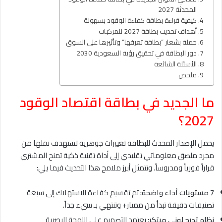
المحدثة 2027
كيفية قراءة بطاقة كفاءة الوقود بسهولة
أهداف تحديث بطاقة 2027 للمركبات
حملة بشعار “بطاقة تعرفها” وتأثيرها على السوق
دور البطاقة في تحقيق رؤية السعودية 2030
الأسئلة الشائعة
ملخص
ما الجديد في بطاقة اقتصاد الوقود
2027؟
يحمل الإصدار المحدث للبطاقة تغييرات جوهرية تستهدف نقلها من
مجرد ملصق معلوماتي تقليدي إلى أداة تقنية ذكية تمنح المشتري
قراراً فورياً ومدروساً. وتتمثل أبرز ملامح هذا التحديث فيما يلي:
7 مستويات أداء واضحة:
تم تقسيم كفاءة الاستهلاك إلى سبعة
تصنيفات دقيقة تبدأ من ممتاز+ وتنتهي بـ سيء جداً.
نظام تدرج لوني مبتكر:
يعتمد التصميم على اللمحة البصرية