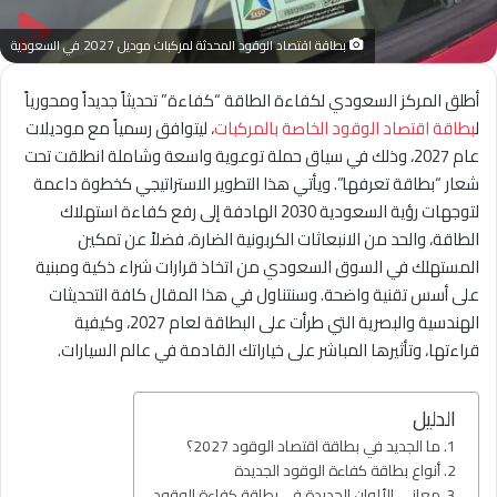
بطاقة اقتصاد الوقود المحدثة لمركبات موديل 2027 في السعودية
أطلق المركز السعودي لكفاءة الطاقة “كفاءة” تحديثاً جديداً ومحورياً
ل
بطاقة اقتصاد الوقود الخاصة بالمركبات
، ليتوافق رسمياً مع موديلات
عام 2027، وذلك في سياق حملة توعوية واسعة وشاملة انطلقت تحت
شعار “بطاقة تعرفها”. ويأتي هذا التطوير الاستراتيجي كخطوة داعمة
لتوجهات رؤية السعودية 2030 الهادفة إلى رفع كفاءة استهلاك
الطاقة، والحد من الانبعاثات الكربونية الضارة، فضلاً عن تمكين
المستهلك في السوق السعودي من اتخاذ قرارات شراء ذكية ومبنية
على أسس تقنية واضحة. وسنتناول في هذا المقال كافة التحديثات
الهندسية والبصرية التي طرأت على البطاقة لعام 2027، وكيفية
قراءتها، وتأثيرها المباشر على خياراتك القادمة في عالم السيارات.
الدليل
ما الجديد في بطاقة اقتصاد الوقود 2027؟
أنواع بطاقة كفاءة الوقود الجديدة
معاني الألوان الجديدة في بطاقة كفاءة الوقود