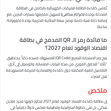
تُقاس كفاءة الطاقة للمركبات الكهربائية بالكامل في البطاقة
المحدثة بوحدة
(كم/لتر مكافئ)
لتسهيل مقارنتها بسيارات البنزين، مع
إضافة خانة فنية خاصة توضح سعة البطارية التخزينية بوحدة (كيلوواط/
ساعة).
ما فائدة رمز الـ QR المدمج في بطاقة
اقتصاد الوقود لعام 2027؟
يتيح رمز الاستجابة السريع (QR Code) للمستهلك مسحه ذكياً عبر تطبيق
“تأكد” للتحقق الفوري من صحة البيانات الملصقة، والوصول إلى أدق
التفاصيل الفنية المكملة حول كفاءة واقتصادية المركبة المستهدفة
قبل الشراء.
ملخص
إن بطاقة كفاءة اقتصاد الوقود لعام 2027 تتجاوز كونها مجرد تعديل
شكلي، بل هي خطوة استراتيجية وتنظيمية تعكس تحولاً حقيقياً في